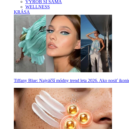
VYROB SI SAMA
WELLNESS
KRÁSA
Tiffany Blue: Najväčší módny trend leta 2026. Ako nosiť ikon