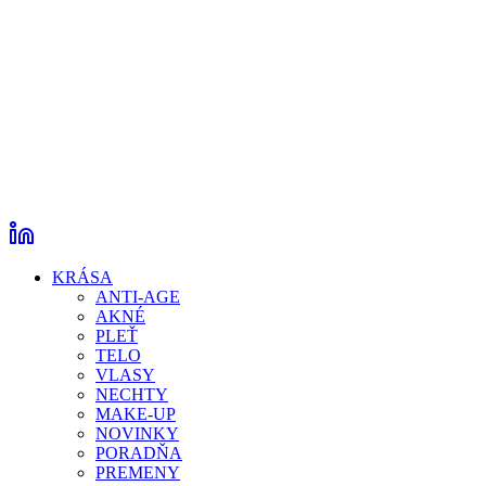
KRÁSA
ANTI-AGE
AKNÉ
PLEŤ
TELO
VLASY
NECHTY
MAKE-UP
NOVINKY
PORADŇA
PREMENY