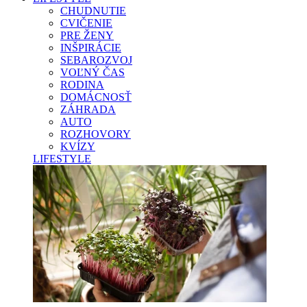
CHUDNUTIE
CVIČENIE
PRE ŽENY
INŠPIRÁCIE
SEBAROZVOJ
VOĽNÝ ČAS
RODINA
DOMÁCNOSŤ
ZÁHRADA
AUTO
ROZHOVORY
KVÍZY
LIFESTYLE