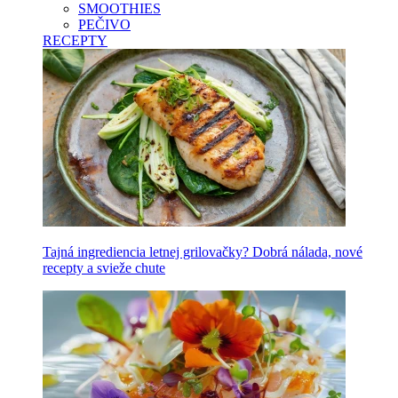
SMOOTHIES
PEČIVO
RECEPTY
Tajná ingrediencia letnej grilovačky? Dobrá nálada, nové
recepty a svieže chute