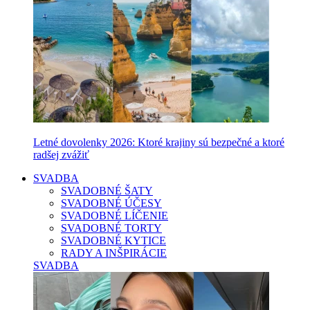
Letné dovolenky 2026: Ktoré krajiny sú bezpečné a ktoré
radšej zvážiť
SVADBA
SVADOBNÉ ŠATY
SVADOBNÉ ÚČESY
SVADOBNÉ LÍČENIE
SVADOBNÉ TORTY
SVADOBNÉ KYTICE
RADY A INŠPIRÁCIE
SVADBA