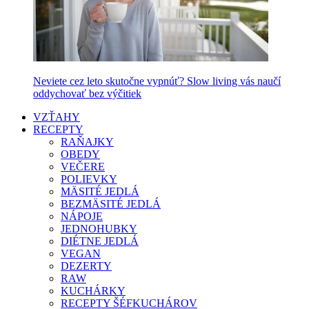
Neviete cez leto skutočne vypnúť? Slow living vás naučí
oddychovať bez výčitiek
VZŤAHY
RECEPTY
RAŇAJKY
OBEDY
VEČERE
POLIEVKY
MÄSITÉ JEDLÁ
BEZMÄSITÉ JEDLÁ
NÁPOJE
JEDNOHUBKY
DIÉTNE JEDLÁ
VEGAN
DEZERTY
RAW
KUCHÁRKY
RECEPTY ŠÉFKUCHÁROV