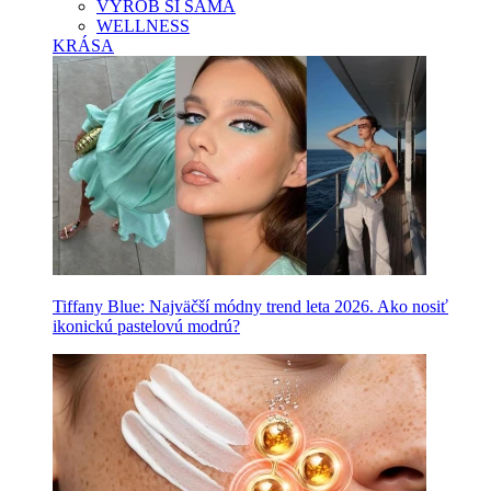
VYROB SI SAMA
WELLNESS
KRÁSA
Tiffany Blue: Najväčší módny trend leta 2026. Ako nosiť
ikonickú pastelovú modrú?