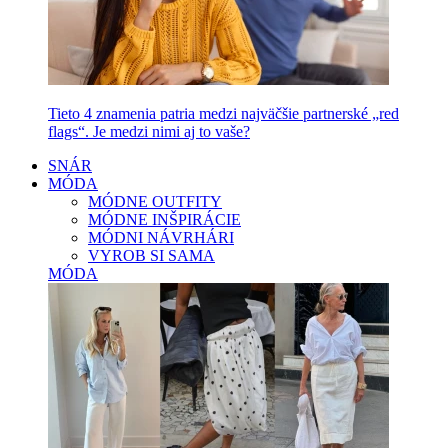
Tieto 4 znamenia patria medzi najväčšie partnerské „red
flags“. Je medzi nimi aj to vaše?
SNÁR
MÓDA
MÓDNE OUTFITY
MÓDNE INŠPIRÁCIE
MÓDNI NÁVRHÁRI
VYROB SI SAMA
MÓDA