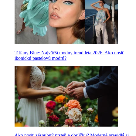
Tiffany Blue: Najväčší módny trend leta 2026. Ako nosiť
ikonickú pastelovú modrú?
Ako nosiť zásnubný prsteň a obrúčku? Moderné pravidlá aj