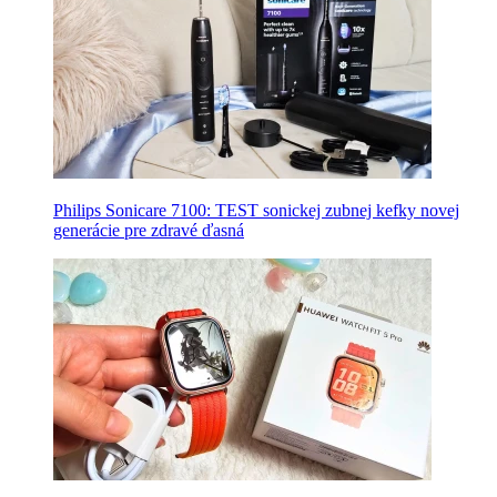
Philips Sonicare 7100: TEST sonickej zubnej kefky novej
generácie pre zdravé ďasná