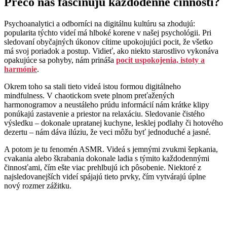
Prečo nás fascinujú každodenné činnosti?
Psychoanalytici a odborníci na digitálnu kultúru sa zhodujú:
popularita týchto videí má hlboké korene v našej psychológii. Pri
sledovaní obyčajných úkonov cítime upokojujúci pocit, že všetko
má svoj poriadok a postup. Vidieť, ako niekto starostlivo vykonáva
opakujúce sa pohyby, nám prináša
pocit uspokojenia, istoty a
harmónie
.
Okrem toho sa stali tieto videá istou formou digitálneho
mindfulness. V chaotickom svete plnom preťažených
harmonogramov a neustáleho prúdu informácií nám krátke klipy
ponúkajú zastavenie a priestor na relaxáciu. Sledovanie čistého
výsledku – dokonale upratanej kuchyne, lesklej podlahy či hotového
dezertu – nám dáva ilúziu, že veci môžu byť jednoduché a jasné.
A potom je tu fenomén ASMR. Videá s jemnými zvukmi šepkania,
cvakania alebo škrabania dokonale ladia s týmito každodennými
činnosťami, čím ešte viac prehlbujú ich pôsobenie. Niektoré z
najsledovanejších videí spájajú tieto prvky, čím vytvárajú úplne
nový rozmer zážitku.