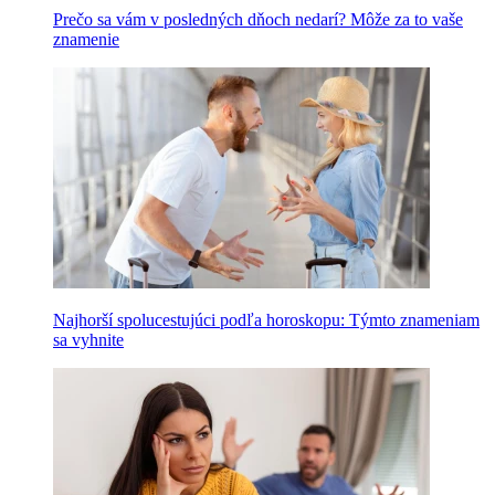
Prečo sa vám v posledných dňoch nedarí? Môže za to vaše
znamenie
Najhorší spolucestujúci podľa horoskopu: Týmto znameniam
sa vyhnite