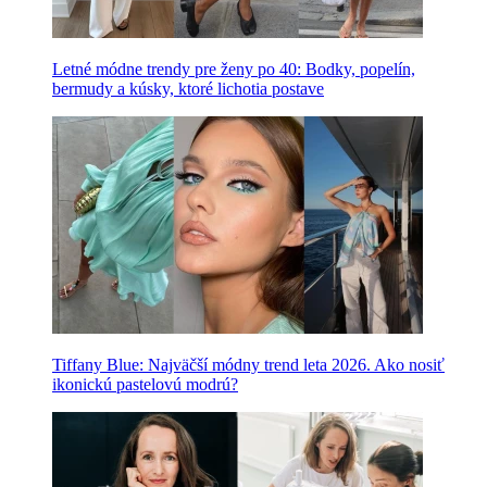
Letné módne trendy pre ženy po 40: Bodky, popelín,
bermudy a kúsky, ktoré lichotia postave
Tiffany Blue: Najväčší módny trend leta 2026. Ako nosiť
ikonickú pastelovú modrú?