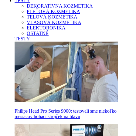
TESTY
DEKORATÍVNA KOZMETIKA
PLEŤOVÁ KOZMETIKA
TELOVÁ KOZMETIKA
VLASOVÁ KOZMETIKA
ELEKTORONIKA
OSTATNÉ
TESTY
Philips Head Pro Series 9000: testovali sme niekoľko
mesiacov holiaci strojček na hlavu