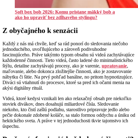
Soft box bob 2026: Komu pristane mäkký bob a
ako ho upraviť bez zdĺhavého stylingu?
Z obyčajného k senzácii
Každý z nás má chvíle, keď sa rád ponorí do sledovania niečoho
jednoduchého, uvoľňujúceho a zároveň podivuhodne
fascinujúceho. Práve takýmto typom obsahu sú videá zachytávajúce
každodenné činnosti. Tieto videá, často ladené do minimalistického
štýlu, detailne zachytávajú procesy, ako je varenie,
upratovanie
,
maľovanie, alebo dokonca zložitejšie činnosti, ako je zostavovanie
nábytku či šitie. Na prvý pohľad banálne, no pritom hypnotizujúce.
Diváci sú vtiahnutí do procesov, ktoré sa pred ich očami menia na
akýsi digitálny rituál.
Videá, ktoré kedysi vznikali len ako relaxačný obsah pre niekoľko
stoviek divákov, dnes dosahujú miliardové čísla. Sledovanie
niekoho, kto čistí zašlú podlahu, starostlivo pripravuje jedlo alebo
pečie dokonale zdobené koláče, sa stalo formou oddychu a úniku od
hektického sveta. A práve v tej jednoduchosti tkvie tajomstvo ich
úspechu.