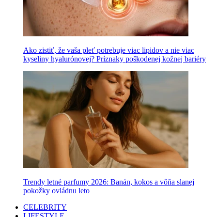
Ako zistiť, že vaša pleť potrebuje viac lipidov a nie viac
kyseliny hyalurónovej? Príznaky poškodenej kožnej bariéry
Trendy letné parfumy 2026: Banán, kokos a vôňa slanej
pokožky ovládnu leto
CELEBRITY
LIFESTYLE