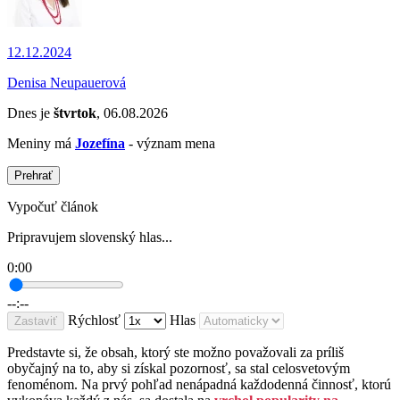
12.12.2024
Denisa Neupauerová
Dnes je
štvrtok
, 06.08.2026
Meniny má
Jozefína
- význam mena
Prehrať
Vypočuť článok
Pripravujem slovenský hlas...
0:00
--:--
Rýchlosť
Hlas
Zastaviť
Predstavte si, že obsah, ktorý ste možno považovali za príliš
obyčajný na to, aby si získal pozornosť, sa stal celosvetovým
fenoménom. Na prvý pohľad nenápadná každodenná činnosť, ktorú