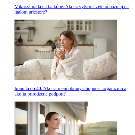
Mikrozáhrada na balkóne: Ako si vytvoriť zelenú oázu aj na
malom priestore?
Imunita po 40: Ako sa mení obranyschopnosť organizmu a
ako ju prirodzene podporiť