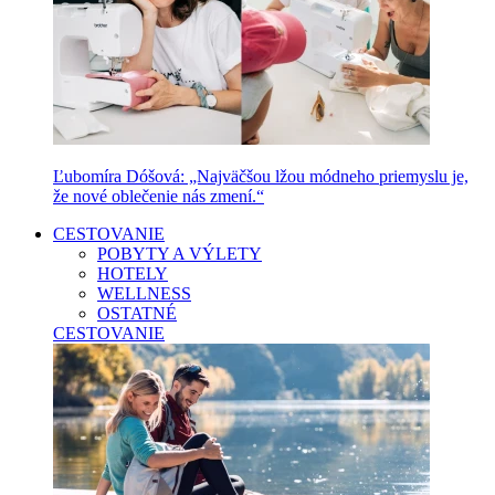
Ľubomíra Dóšová: „Najväčšou lžou módneho priemyslu je,
že nové oblečenie nás zmení.“
CESTOVANIE
POBYTY A VÝLETY
HOTELY
WELLNESS
OSTATNÉ
CESTOVANIE