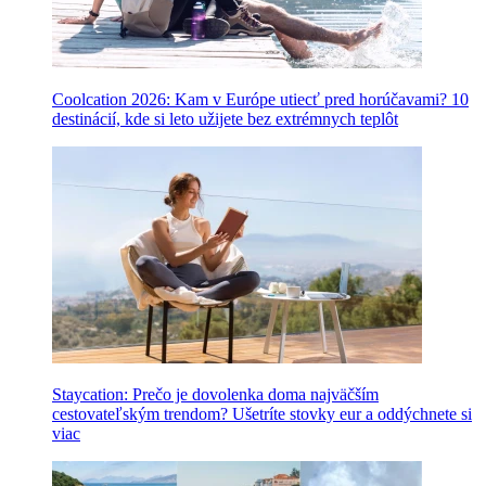
Coolcation 2026: Kam v Európe utiecť pred horúčavami? 10
destinácií, kde si leto užijete bez extrémnych teplôt
Staycation: Prečo je dovolenka doma najväčším
cestovateľským trendom? Ušetríte stovky eur a oddýchnete si
viac