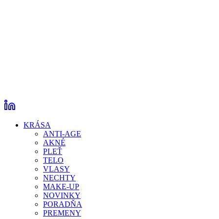
KRÁSA
ANTI-AGE
AKNÉ
PLEŤ
TELO
VLASY
NECHTY
MAKE-UP
NOVINKY
PORADŇA
PREMENY