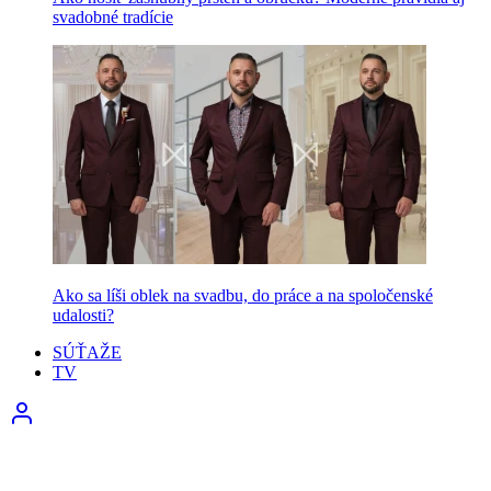
svadobné tradície
Ako sa líši oblek na svadbu, do práce a na spoločenské
udalosti?
SÚŤAŽE
TV