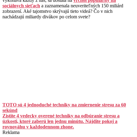
vykonáva každý z nás, sa dostala na
vrchol popularity na
sociálnych sieťach
a zaznamenala neuveriteľných 150 miliárd
zobrazení. Aké tajomstvo skrývajú tieto videá? Čo v nich
nachádzajú miliardy divákov po celom svete?
TOTO sú 4 jednoduché techniky na zmiernenie stresu za 60
sekúnd
Zistite 4 vedecky overené techniky na odbúranie stresu a
úzkosti, ktoré zaberú len jednu minútu. Nájdite pokoj a
rovnováhu v každodennom zhone.
Reklama