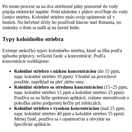
Pri tomto procese sa na dva strieborné pláty ponorené do vody
pripája elektrické napätie. Prúd následne z plátov uvoľňuje do vody
častice striebra. Koloidné striebro malo svoje uplatnenie už v
histórii. Na liečebné účely ho používali hlavne starí Rimania, no
zmienky o ňom sa našli aj na území Indie.
Typy koloidného striebra
Existuje niekoľko typov koloidného striebra, ktoré sa líšia podľa
spôsobu prípravy, veľkosti častíc a koncentrácie. Podľa
koncentrácie rozlišujeme:
Koloidné striebro s nízkou koncentráciou
(do 15 ppm,
napr. koloidné striebro 10 ppm): Vhodné na povrchové
použitie, napríklad na pleť alebo rany.
Koloidné striebro so strednou koncentráciou
(15–25 ppm,
napr.
koloidné striebro 15 ppm a koloidné striebro 25 ppm):
Používa sa na širšie spektrum aplikácií, vrátane starostlivosti o
pokožku alebo podpornej liečby pri infekciách.
Koloidné striebro s vysokou koncentráciou
(nad 25 ppm,
napr.
koloidné striebro 40 ppm a koloidné striebro 55 ppm):
Menej časté, používa sa s opatrnosťou a obvykle na
špecifické aplikácie.