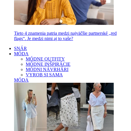
Tieto 4 znamenia patria medzi najväčšie partnerské „red
flags“. Je medzi nimi aj to vaše?
SNÁR
MÓDA
MÓDNE OUTFITY
MÓDNE INŠPIRÁCIE
MÓDNI NÁVRHÁRI
VYROB SI SAMA
MÓDA