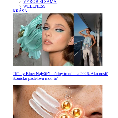
VYROB SI SAMA
WELLNESS
KRÁSA
Tiffany Blue: Najväčší módny trend leta 2026. Ako nosiť
ikonickú pastelovú modrú?