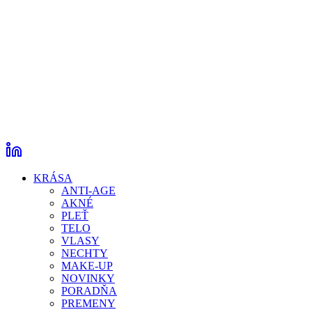
KRÁSA
ANTI-AGE
AKNÉ
PLEŤ
TELO
VLASY
NECHTY
MAKE-UP
NOVINKY
PORADŇA
PREMENY