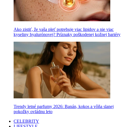
Ako zistiť, že vaša pleť potrebuje viac lipidov a nie viac
kyseliny hyalurónovej? Príznaky poškodenej kožnej bariéry
Trendy letné parfumy 2026: Banán, kokos a vôňa slanej
pokožky ovládnu leto
CELEBRITY
LIFESTYLE