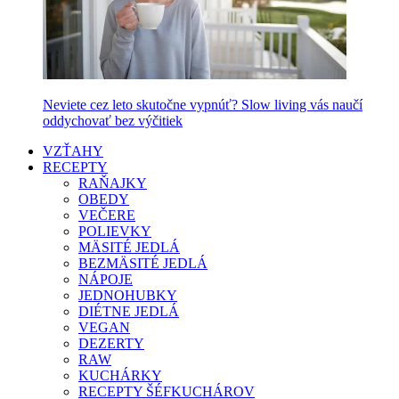
Neviete cez leto skutočne vypnúť? Slow living vás naučí
oddychovať bez výčitiek
VZŤAHY
RECEPTY
RAŇAJKY
OBEDY
VEČERE
POLIEVKY
MÄSITÉ JEDLÁ
BEZMÄSITÉ JEDLÁ
NÁPOJE
JEDNOHUBKY
DIÉTNE JEDLÁ
VEGAN
DEZERTY
RAW
KUCHÁRKY
RECEPTY ŠÉFKUCHÁROV