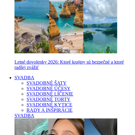
Letné dovolenky 2026: Ktoré krajiny sú bezpečné a ktoré
radšej zvážiť
SVADBA
SVADOBNÉ ŠATY
SVADOBNÉ ÚČESY
SVADOBNÉ LÍČENIE
SVADOBNÉ TORTY
SVADOBNÉ KYTICE
RADY A INŠPIRÁCIE
SVADBA