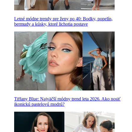
Letné módne trendy pre ženy po 40: Bodky, popelín,
bermudy a kúsky, ktoré lichotia postave
Tiffany Blue: Najväčší módny trend leta 2026. Ako nosiť
ikonickú pastelovú modrú?