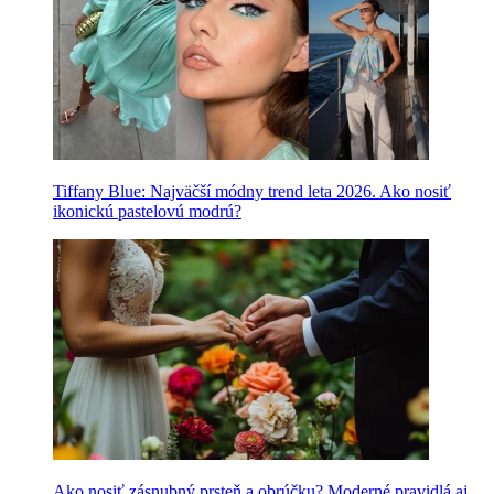
Tiffany Blue: Najväčší módny trend leta 2026. Ako nosiť
ikonickú pastelovú modrú?
Ako nosiť zásnubný prsteň a obrúčku? Moderné pravidlá aj