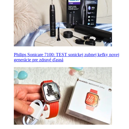
Philips Sonicare 7100: TEST sonickej zubnej kefky novej
generácie pre zdravé ďasná