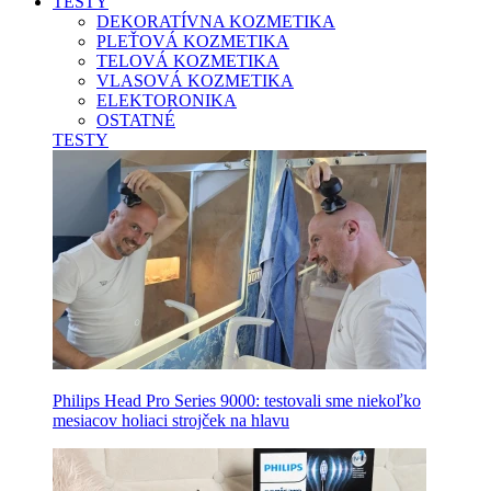
TESTY
DEKORATÍVNA KOZMETIKA
PLEŤOVÁ KOZMETIKA
TELOVÁ KOZMETIKA
VLASOVÁ KOZMETIKA
ELEKTORONIKA
OSTATNÉ
TESTY
Philips Head Pro Series 9000: testovali sme niekoľko
mesiacov holiaci strojček na hlavu