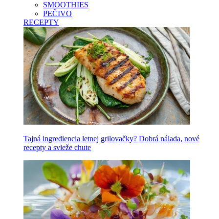
SMOOTHIES
PEČIVO
RECEPTY
Tajná ingrediencia letnej grilovačky? Dobrá nálada, nové
recepty a svieže chute