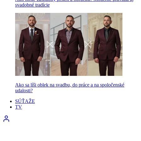
svadobné tradície
Ako sa líši oblek na svadbu, do práce a na spoločenské
udalosti?
SÚŤAŽE
TV