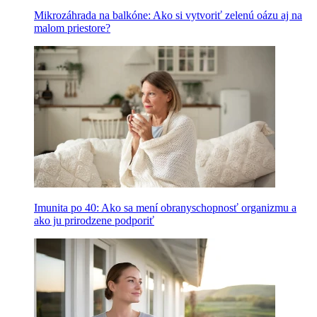
Mikrozáhrada na balkóne: Ako si vytvoriť zelenú oázu aj na
malom priestore?
Imunita po 40: Ako sa mení obranyschopnosť organizmu a
ako ju prirodzene podporiť