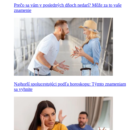
Prečo sa vám v posledných dňoch nedarí? Môže za to vaše
znamenie
Najhorší spolucestujúci podľa horoskopu: Týmto znameniam
sa vyhnite