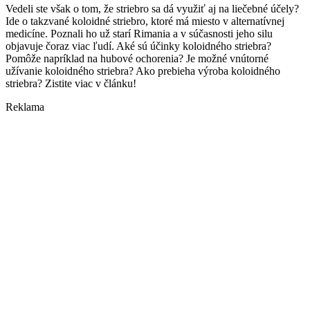
Vedeli ste však o tom, že striebro sa dá využiť aj na liečebné účely?
Ide o takzvané koloidné striebro, ktoré má miesto v alternatívnej
medicíne. Poznali ho už starí Rimania a v súčasnosti jeho silu
objavuje čoraz viac ľudí. Aké sú účinky koloidného striebra?
Pomôže napríklad na hubové ochorenia? Je možné vnútorné
užívanie koloidného striebra? Ako prebieha výroba koloidného
striebra? Zistite viac v článku!
Reklama