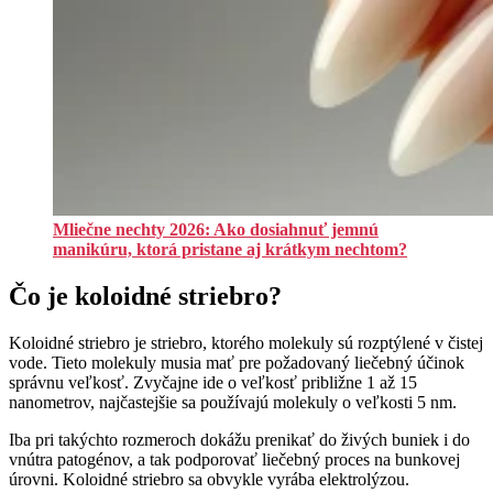
Mliečne nechty 2026: Ako dosiahnuť jemnú
manikúru, ktorá pristane aj krátkym nechtom?
Čo je koloidné striebro?
Koloidné striebro je striebro, ktorého molekuly sú rozptýlené v čistej
vode. Tieto molekuly musia mať pre požadovaný liečebný účinok
správnu veľkosť. Zvyčajne ide o veľkosť približne 1 až 15
nanometrov, najčastejšie sa používajú molekuly o veľkosti 5 nm.
Iba pri takýchto rozmeroch dokážu prenikať do živých buniek i do
vnútra patogénov, a tak podporovať liečebný proces na bunkovej
úrovni. Koloidné striebro sa obvykle vyrába elektrolýzou.