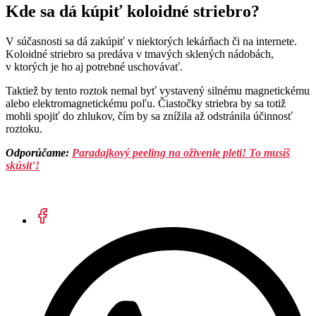
Kde sa dá kúpiť koloidné striebro?
V súčasnosti sa dá zakúpiť v niektorých lekárňach či na internete.
Koloidné striebro sa predáva v tmavých sklených nádobách,
v ktorých je ho aj potrebné uschovávať.
Taktiež by tento roztok nemal byť vystavený silnému magnetickému
alebo elektromagnetickému poľu. Čiastočky striebra by sa totiž
mohli spojiť do zhlukov, čím by sa znížila až odstránila účinnosť
roztoku.
Odporúčame:
Paradajkový peeling na oživenie pleti! To musíš
skúsiť!