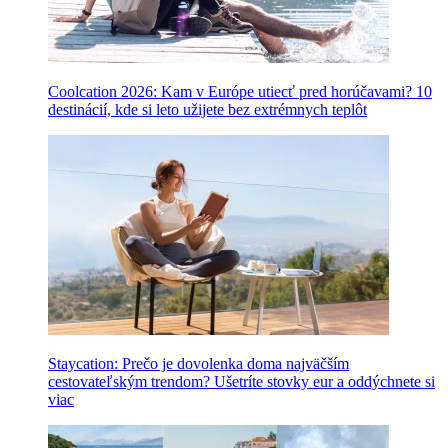
Coolcation 2026: Kam v Európe utiecť pred horúčavami? 10
destinácií, kde si leto užijete bez extrémnych teplôt
Staycation: Prečo je dovolenka doma najväčším
cestovateľským trendom? Ušetríte stovky eur a oddýchnete si
viac