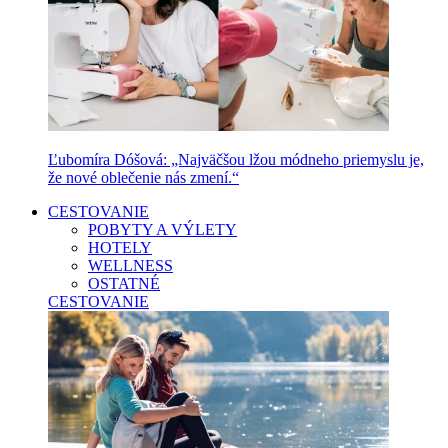
Ľubomíra Dóšová: „Najväčšou lžou módneho priemyslu je,
že nové oblečenie nás zmení.“
CESTOVANIE
POBYTY A VÝLETY
HOTELY
WELLNESS
OSTATNÉ
CESTOVANIE