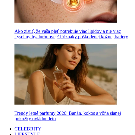
Ako zistiť, že vaša pleť potrebuje viac lipidov a nie viac
kyseliny hyalurónovej? Príznaky poškodenej kožnej bariéry
Trendy letné parfumy 2026: Banán, kokos a vôňa slanej
pokožky ovládnu leto
CELEBRITY
LIFESTYLE