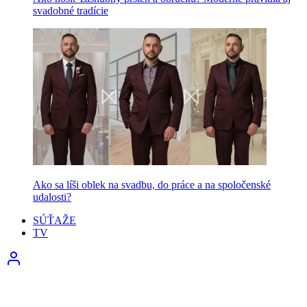
svadobné tradície
Ako sa líši oblek na svadbu, do práce a na spoločenské
udalosti?
SÚŤAŽE
TV