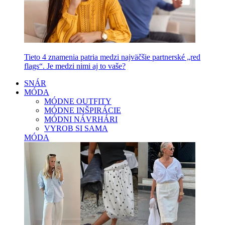
Tieto 4 znamenia patria medzi najväčšie partnerské „red
flags“. Je medzi nimi aj to vaše?
SNÁR
MÓDA
MÓDNE OUTFITY
MÓDNE INŠPIRÁCIE
MÓDNI NÁVRHÁRI
VYROB SI SAMA
MÓDA