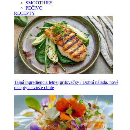
SMOOTHIES
PEČIVO
RECEPTY
Tajná ingrediencia letnej grilovačky? Dobrá nálada, nové
recepty a svieže chute