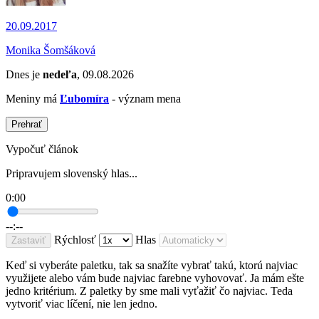
20.09.2017
Monika Šomšáková
Dnes je
nedeľa
, 09.08.2026
Meniny má
Ľubomíra
- význam mena
Prehrať
Vypočuť článok
Pripravujem slovenský hlas...
0:00
--:--
Rýchlosť
Hlas
Zastaviť
Keď si vyberáte paletku, tak sa snažíte vybrať takú, ktorú najviac
využijete alebo vám bude najviac farebne vyhovovať. Ja mám ešte
jedno kritérium. Z paletky by sme mali vyťažiť čo najviac. Teda
vytvoriť viac líčení, nie len jedno.