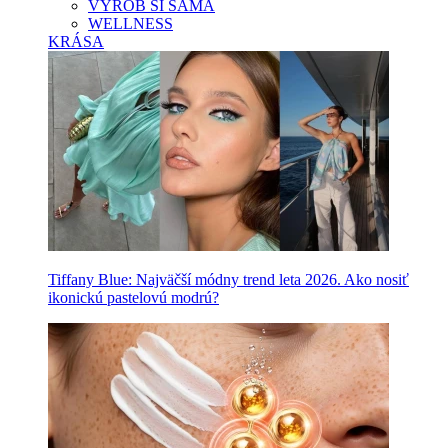
VYROB SI SAMA
WELLNESS
KRÁSA
Tiffany Blue: Najväčší módny trend leta 2026. Ako nosiť
ikonickú pastelovú modrú?