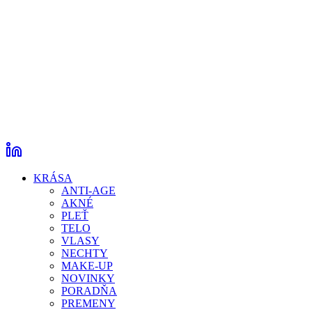
KRÁSA
ANTI-AGE
AKNÉ
PLEŤ
TELO
VLASY
NECHTY
MAKE-UP
NOVINKY
PORADŇA
PREMENY