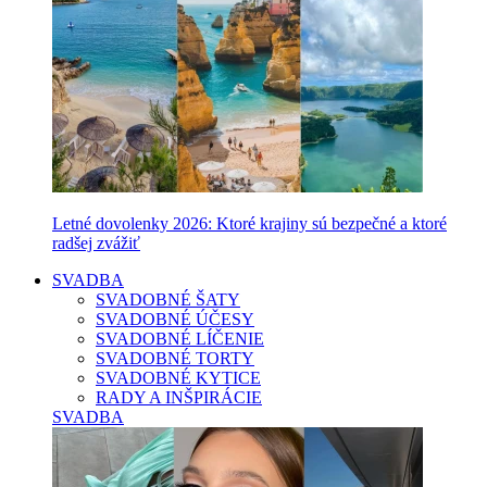
Letné dovolenky 2026: Ktoré krajiny sú bezpečné a ktoré
radšej zvážiť
SVADBA
SVADOBNÉ ŠATY
SVADOBNÉ ÚČESY
SVADOBNÉ LÍČENIE
SVADOBNÉ TORTY
SVADOBNÉ KYTICE
RADY A INŠPIRÁCIE
SVADBA