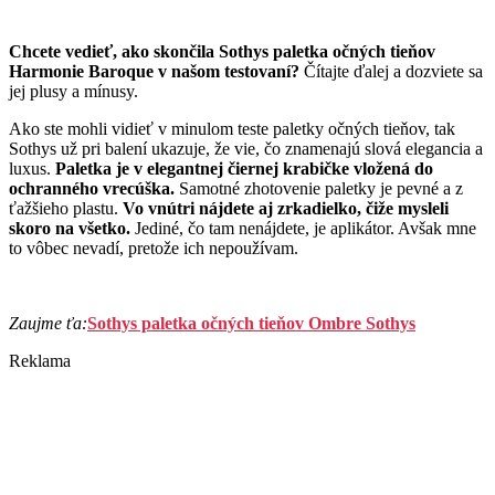
Chcete vedieť, ako skončila Sothys paletka očných tieňov
Harmonie Baroque v našom testovaní?
Čítajte ďalej a dozviete sa
jej plusy a mínusy.
Ako ste mohli vidieť v minulom teste paletky očných tieňov, tak
Sothys už pri balení ukazuje, že vie, čo znamenajú slová elegancia a
luxus.
Paletka je v elegantnej čiernej krabičke vložená do
ochranného vrecúška.
Samotné zhotovenie paletky je pevné a z
ťažšieho plastu.
Vo vnútri nájdete aj zrkadielko, čiže mysleli
skoro na všetko.
Jediné, čo tam nenájdete, je aplikátor. Avšak mne
to vôbec nevadí, pretože ich nepoužívam.
Zaujme ťa:
Sothys paletka očných tieňov Ombre Sothys
Reklama