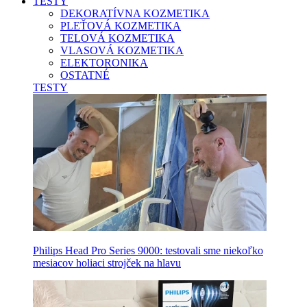
TESTY
DEKORATÍVNA KOZMETIKA
PLEŤOVÁ KOZMETIKA
TELOVÁ KOZMETIKA
VLASOVÁ KOZMETIKA
ELEKTORONIKA
OSTATNÉ
TESTY
Philips Head Pro Series 9000: testovali sme niekoľko
mesiacov holiaci strojček na hlavu