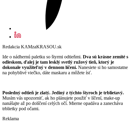
Redakcia KAMzaKRASOU.sk
Ide o nádhernú paletku so štyrmi odtieňmi.
Dva sú krásne zemité s
odleskom, ďalej je tam lesklý svetlý ružový tieň, ktorý je
dokonale využiteľný v dennom líčení.
Nanesiete si ho samostatne
na pohyblivé viečko, dáte maskaru a môžete ísť.
Posledný odtieň je zlatý. Jediný z týchto štyroch je trblietavý.
Musím vás upozorniť, ak ho plánujete použiť v líčení, make-up
nanášajte až po dolíčení celých očí. Mierne opadáva a zanecháva
trblietky pod očami.
Reklama