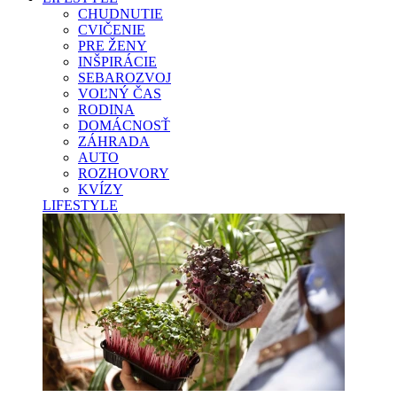
CHUDNUTIE
CVIČENIE
PRE ŽENY
INŠPIRÁCIE
SEBAROZVOJ
VOĽNÝ ČAS
RODINA
DOMÁCNOSŤ
ZÁHRADA
AUTO
ROZHOVORY
KVÍZY
LIFESTYLE