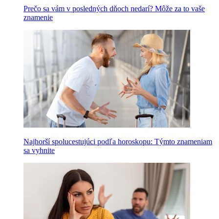
Prečo sa vám v posledných dňoch nedarí? Môže za to vaše
znamenie
Najhorší spolucestujúci podľa horoskopu: Týmto znameniam
sa vyhnite