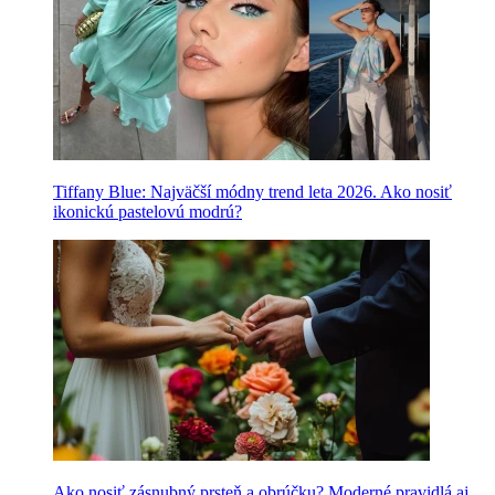
Tiffany Blue: Najväčší módny trend leta 2026. Ako nosiť
ikonickú pastelovú modrú?
Ako nosiť zásnubný prsteň a obrúčku? Moderné pravidlá aj