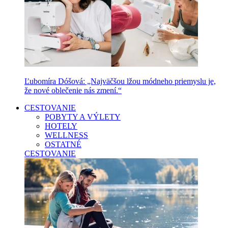
Ľubomíra Dóšová: „Najväčšou lžou módneho priemyslu je,
že nové oblečenie nás zmení.“
CESTOVANIE
POBYTY A VÝLETY
HOTELY
WELLNESS
OSTATNÉ
CESTOVANIE