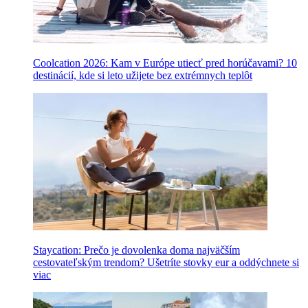
Coolcation 2026: Kam v Európe utiecť pred horúčavami? 10
destinácií, kde si leto užijete bez extrémnych teplôt
Staycation: Prečo je dovolenka doma najväčším
cestovateľským trendom? Ušetríte stovky eur a oddýchnete si
viac