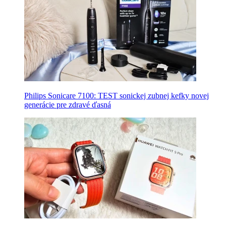
Philips Sonicare 7100: TEST sonickej zubnej kefky novej
generácie pre zdravé ďasná