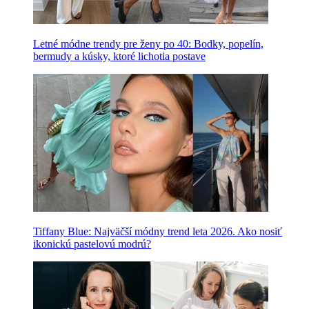
Letné módne trendy pre ženy po 40: Bodky, popelín,
bermudy a kúsky, ktoré lichotia postave
Tiffany Blue: Najväčší módny trend leta 2026. Ako nosiť
ikonickú pastelovú modrú?