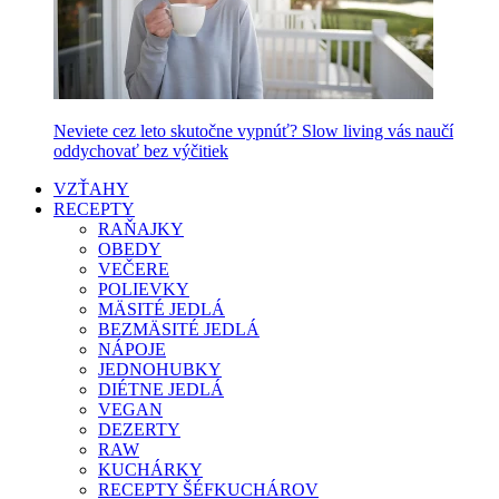
Neviete cez leto skutočne vypnúť? Slow living vás naučí
oddychovať bez výčitiek
VZŤAHY
RECEPTY
RAŇAJKY
OBEDY
VEČERE
POLIEVKY
MÄSITÉ JEDLÁ
BEZMÄSITÉ JEDLÁ
NÁPOJE
JEDNOHUBKY
DIÉTNE JEDLÁ
VEGAN
DEZERTY
RAW
KUCHÁRKY
RECEPTY ŠÉFKUCHÁROV