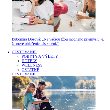
Ľubomíra Dóšová: „Najväčšou lžou módneho priemyslu je,
že nové oblečenie nás zmení.“
CESTOVANIE
POBYTY A VÝLETY
HOTELY
WELLNESS
OSTATNÉ
CESTOVANIE