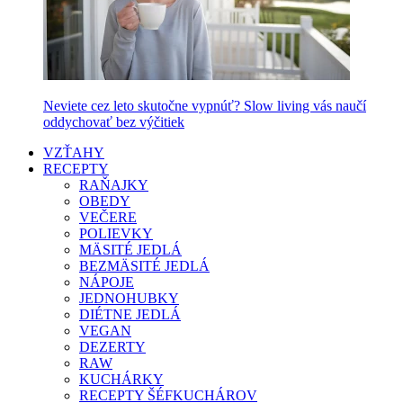
Neviete cez leto skutočne vypnúť? Slow living vás naučí
oddychovať bez výčitiek
VZŤAHY
RECEPTY
RAŇAJKY
OBEDY
VEČERE
POLIEVKY
MÄSITÉ JEDLÁ
BEZMÄSITÉ JEDLÁ
NÁPOJE
JEDNOHUBKY
DIÉTNE JEDLÁ
VEGAN
DEZERTY
RAW
KUCHÁRKY
RECEPTY ŠÉFKUCHÁROV