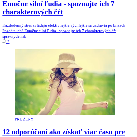
Emočne silní ľudia - spoznajte ich 7
charakterových čŕt
Každodenný stres zvládajú efektívnejšie, rýchlejšie sa uzdravia po krízach.
Poznáte ich? Emočne silní ľudia - spoznajte ich 7 charakterových čŕt
spravnyden.sk
2
PRE ŽENY
12 odporúčaní ako získať viac času pre