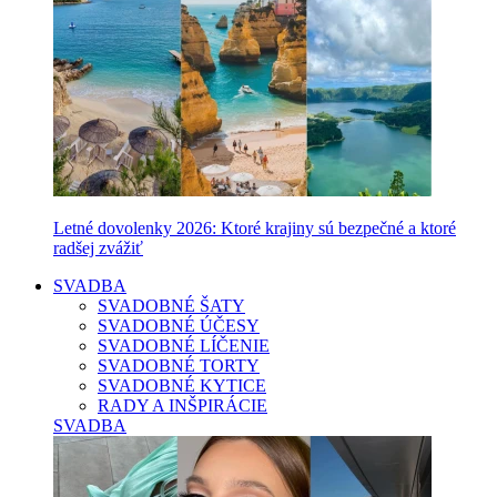
Letné dovolenky 2026: Ktoré krajiny sú bezpečné a ktoré
radšej zvážiť
SVADBA
SVADOBNÉ ŠATY
SVADOBNÉ ÚČESY
SVADOBNÉ LÍČENIE
SVADOBNÉ TORTY
SVADOBNÉ KYTICE
RADY A INŠPIRÁCIE
SVADBA