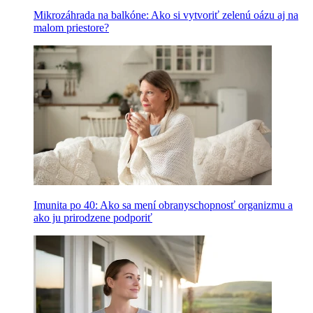
Mikrozáhrada na balkóne: Ako si vytvoriť zelenú oázu aj na
malom priestore?
Imunita po 40: Ako sa mení obranyschopnosť organizmu a
ako ju prirodzene podporiť