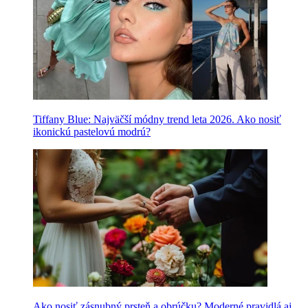
Tiffany Blue: Najväčší módny trend leta 2026. Ako nosiť
ikonickú pastelovú modrú?
Ako nosiť zásnubný prsteň a obrúčku? Moderné pravidlá aj