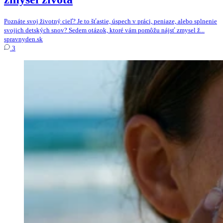
Poznáte svoj životný cieľ? Je to šťastie, úspech v práci, peniaze, alebo splnenie
svojich detských snov? Sedem otázok, ktoré vám pomôžu nájsť zmysel ž...
spravnyden.sk
3