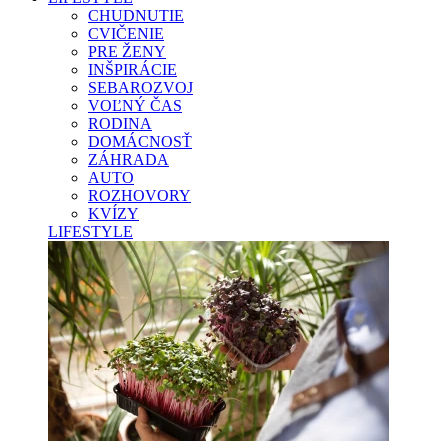
CHUDNUTIE
CVIČENIE
PRE ŽENY
INŠPIRÁCIE
SEBAROZVOJ
VOĽNÝ ČAS
RODINA
DOMÁCNOSŤ
ZÁHRADA
AUTO
ROZHOVORY
KVÍZY
LIFESTYLE