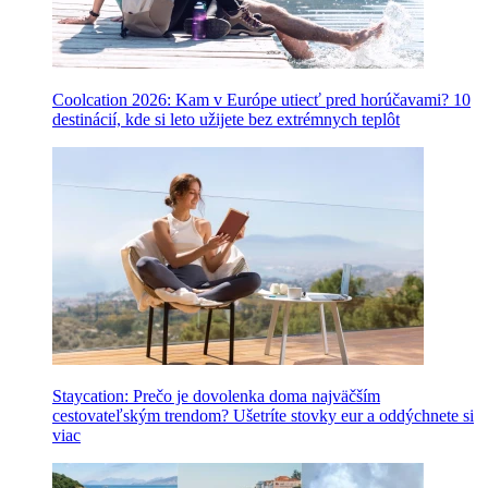
Coolcation 2026: Kam v Európe utiecť pred horúčavami? 10
destinácií, kde si leto užijete bez extrémnych teplôt
Staycation: Prečo je dovolenka doma najväčším
cestovateľským trendom? Ušetríte stovky eur a oddýchnete si
viac