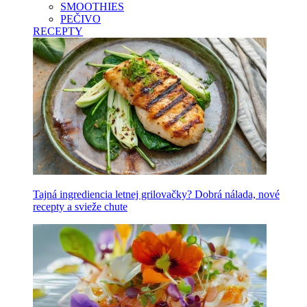
SMOOTHIES
PEČIVO
RECEPTY
Tajná ingrediencia letnej grilovačky? Dobrá nálada, nové
recepty a svieže chute