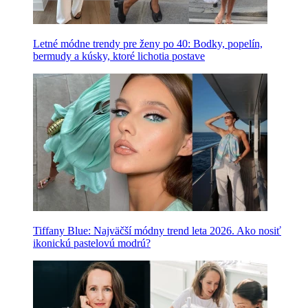
Letné módne trendy pre ženy po 40: Bodky, popelín,
bermudy a kúsky, ktoré lichotia postave
Tiffany Blue: Najväčší módny trend leta 2026. Ako nosiť
ikonickú pastelovú modrú?