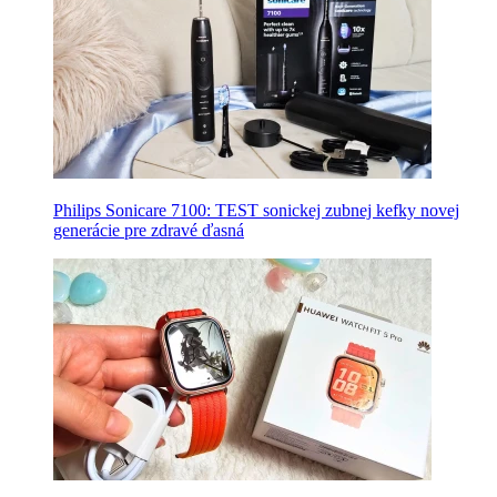
Philips Sonicare 7100: TEST sonickej zubnej kefky novej
generácie pre zdravé ďasná