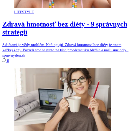
LIFESTYLE
Zdravá hmotnosť bez diéty - 9 správnych
stratégií
S diétami je vždy problém. Nefungujú. Zdravá hmotnosť bez diéty je snom
kažkej ženy. Pozreli sme sa preto na túto problematiku bližšie a našli sme odp...
spravnyden.sk
0