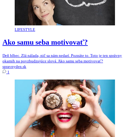
LIFESTYLE
Ako samu seba motivovať?
Deň blbec. Zlá nálada, nič sa nám nedarí. Poznáte to. Toto je ten správny
okamih na povzbudzujúce slová. Ako samu seba motivovať?
spravnyden.sk
1