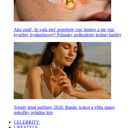
Ako zistiť, že vaša pleť potrebuje viac lipidov a nie viac
kyseliny hyalurónovej? Príznaky poškodenej kožnej bariéry
Trendy letné parfumy 2026: Banán, kokos a vôňa slanej
pokožky ovládnu leto
CELEBRITY
LIFESTYLE