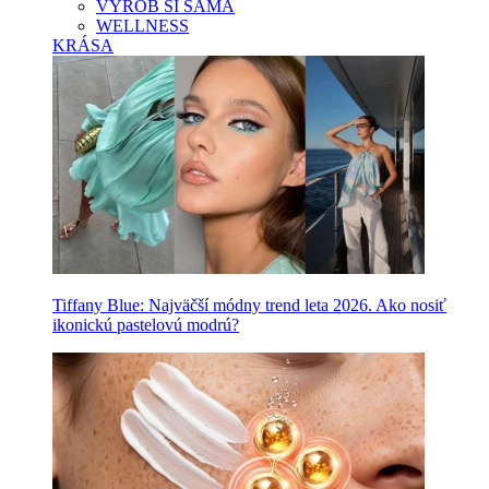
VYROB SI SAMA
WELLNESS
KRÁSA
Tiffany Blue: Najväčší módny trend leta 2026. Ako nosiť
ikonickú pastelovú modrú?