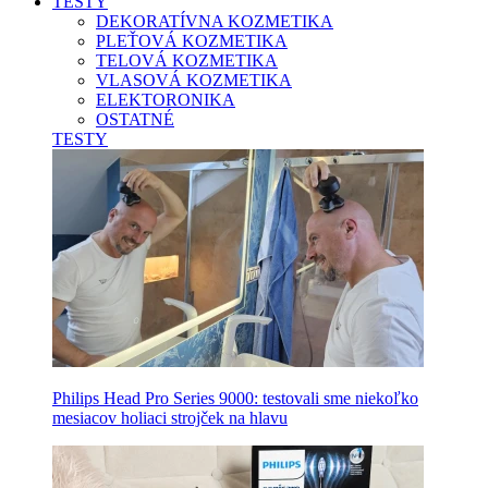
TESTY
DEKORATÍVNA KOZMETIKA
PLEŤOVÁ KOZMETIKA
TELOVÁ KOZMETIKA
VLASOVÁ KOZMETIKA
ELEKTORONIKA
OSTATNÉ
TESTY
Philips Head Pro Series 9000: testovali sme niekoľko
mesiacov holiaci strojček na hlavu