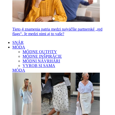
Tieto 4 znamenia patria medzi najväčšie partnerské „red
flags“. Je medzi nimi aj to vaše?
SNÁR
MÓDA
MÓDNE OUTFITY
MÓDNE INŠPIRÁCIE
MÓDNI NÁVRHÁRI
VYROB SI SAMA
MÓDA