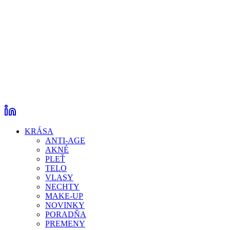
KRÁSA
ANTI-AGE
AKNÉ
PLEŤ
TELO
VLASY
NECHTY
MAKE-UP
NOVINKY
PORADŇA
PREMENY