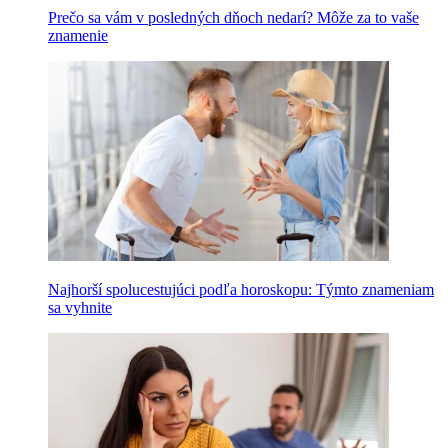
Prečo sa vám v posledných dňoch nedarí? Môže za to vaše
znamenie
Najhorší spolucestujúci podľa horoskopu: Týmto znameniam
sa vyhnite