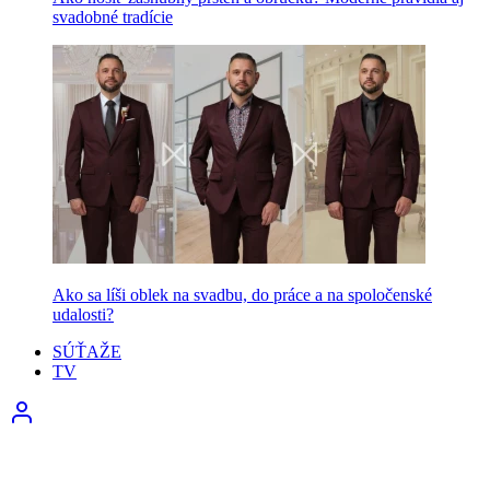
svadobné tradície
Ako sa líši oblek na svadbu, do práce a na spoločenské
udalosti?
SÚŤAŽE
TV