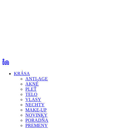
KRÁSA
ANTI-AGE
AKNÉ
PLEŤ
TELO
VLASY
NECHTY
MAKE-UP
NOVINKY
PORADŇA
PREMENY