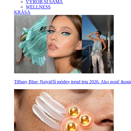
VYROB SI SAMA
WELLNESS
KRÁSA
Tiffany Blue: Najväčší módny trend leta 2026. Ako nosiť ikon