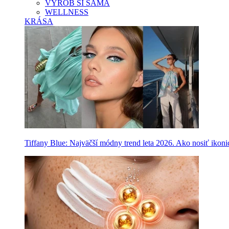
VYROB SI SAMA
WELLNESS
KRÁSA
Tiffany Blue: Najväčší módny trend leta 2026. Ako nosiť ikon