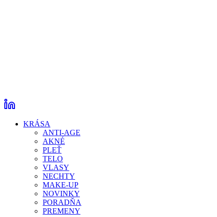
KRÁSA
ANTI-AGE
AKNÉ
PLEŤ
TELO
VLASY
NECHTY
MAKE-UP
NOVINKY
PORADŇA
PREMENY