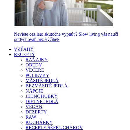
Neviete cez leto skutočne vypnúť? Slow living vás naučí
oddychovať bez výčitiek
VZŤAHY
RECEPTY
RAŇAJKY
OBEDY
VEČERE
POLIEVKY
MÄSITÉ JEDLÁ
BEZMÄSITÉ JEDLÁ
NÁPOJE
JEDNOHUBKY
DIÉTNE JEDLÁ
VEGAN
DEZERTY
RAW
KUCHÁRKY
RECEPTY ŠÉFKUCHÁROV