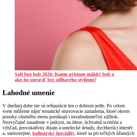
Soft box bob 2026: Komu pristane mäkký bob a
ako ho upraviť bez zdĺhavého stylingu?
Lahodné umenie
V dnešnej dobe nie sú reštaurácie len o dobrom jedle. Po celom
svete môžeme nájsť tematické stravovacie zariadenia, ktoré okrem
ponuky chutného menu ponúkajú i nezabudnuteľný zážitok.
Nezvyčajné zasadenie v jaskyni, na útese, úchvatná scenéria a
výhľad, provokatívny dizajn a umelecké detaily, dychberúci interiér
a, samozrejme,
kulinárske špeciality
, ktoré sa pri toľkých úžasných