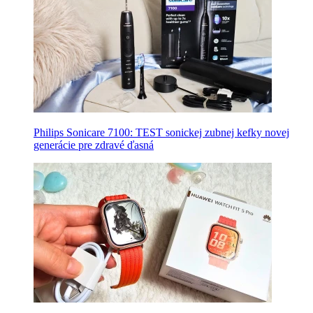
Philips Sonicare 7100: TEST sonickej zubnej kefky novej
generácie pre zdravé ďasná