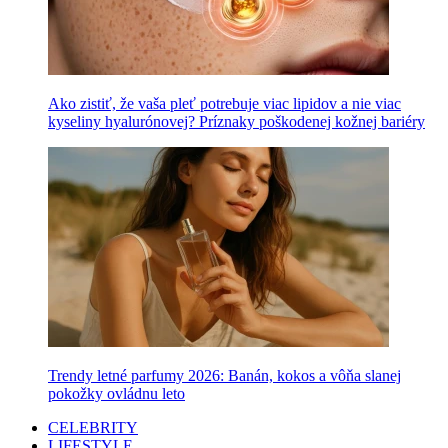
Ako zistiť, že vaša pleť potrebuje viac lipidov a nie viac
kyseliny hyalurónovej? Príznaky poškodenej kožnej bariéry
Trendy letné parfumy 2026: Banán, kokos a vôňa slanej
pokožky ovládnu leto
CELEBRITY
LIFESTYLE