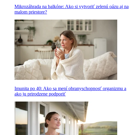
Mikrozáhrada na balkóne: Ako si vytvoriť zelenú oázu aj na
malom priestore?
Imunita po 40: Ako sa mení obranyschopnosť organizmu a
ako ju prirodzene podporiť