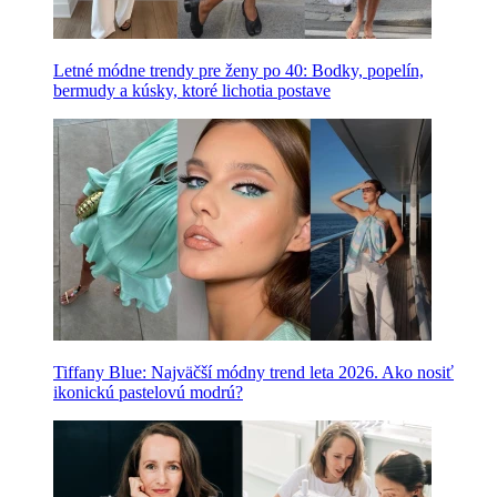
Letné módne trendy pre ženy po 40: Bodky, popelín,
bermudy a kúsky, ktoré lichotia postave
Tiffany Blue: Najväčší módny trend leta 2026. Ako nosiť
ikonickú pastelovú modrú?