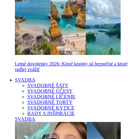
Letné dovolenky 2026: Ktoré krajiny sú bezpečné a ktoré
radšej zvážiť
SVADBA
SVADOBNÉ ŠATY
SVADOBNÉ ÚČESY
SVADOBNÉ LÍČENIE
SVADOBNÉ TORTY
SVADOBNÉ KYTICE
RADY A INŠPIRÁCIE
SVADBA