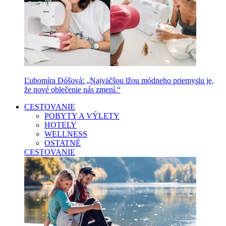
Ľubomíra Dóšová: „Najväčšou lžou módneho priemyslu je,
že nové oblečenie nás zmení.“
CESTOVANIE
POBYTY A VÝLETY
HOTELY
WELLNESS
OSTATNÉ
CESTOVANIE