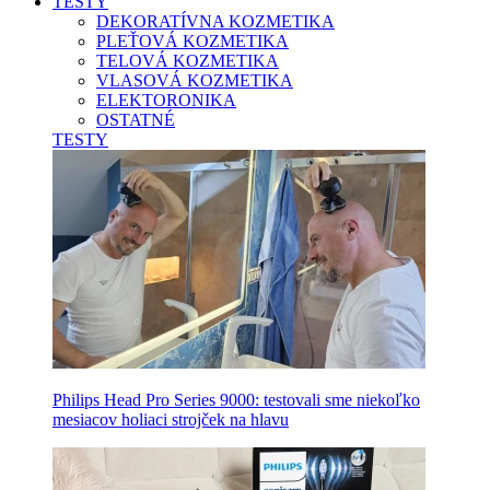
TESTY
DEKORATÍVNA KOZMETIKA
PLEŤOVÁ KOZMETIKA
TELOVÁ KOZMETIKA
VLASOVÁ KOZMETIKA
ELEKTORONIKA
OSTATNÉ
TESTY
Philips Head Pro Series 9000: testovali sme niekoľko
mesiacov holiaci strojček na hlavu