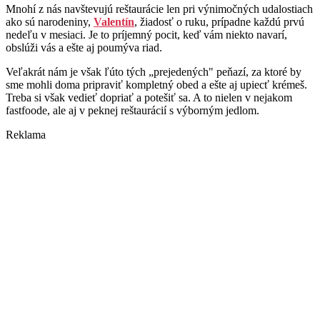
Mnohí z nás navštevujú reštaurácie len pri výnimočných udalostiach
ako sú narodeniny,
Valentín
, žiadosť o ruku, prípadne každú prvú
nedeľu v mesiaci. Je to príjemný pocit, keď vám niekto navarí,
obslúži vás a ešte aj poumýva riad.
Veľakrát nám je však ľúto tých „prejedených" peňazí, za ktoré by
sme mohli doma pripraviť kompletný obed a ešte aj upiecť krémeš.
Treba si však vedieť dopriať a potešiť sa. A to nielen v nejakom
fastfoode, ale aj v peknej reštaurácií s výborným jedlom.
Reklama