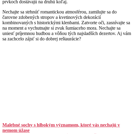
prvkoch dostávajú na druhú koľaj.
Nechajte sa strhnúť romantickou atmosférou, zamilujte sa do
čarovne zdobených stropov a kvetinových dekorácií
kombinovaných s historickými klenbami. Zatvorte oči, zasnívajte sa
na moment a vychutnajte si zvuk šumiaceho mora. Nechajte sa
uniesť príjemnou hudbou a vôňou tých najsladších dezertov. Aj vám
sa zachcelo zájsť si do dobrej reštaurácie?
Malebné sochy s hlbokým významom, ktoré vás nechajú v
nemom úžase