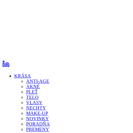
KRÁSA
ANTI-AGE
AKNÉ
PLEŤ
TELO
VLASY
NECHTY
MAKE-UP
NOVINKY
PORADŇA
PREMENY