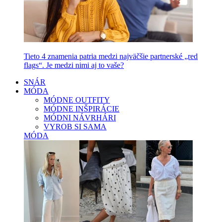
Tieto 4 znamenia patria medzi najväčšie partnerské „red
flags“. Je medzi nimi aj to vaše?
SNÁR
MÓDA
MÓDNE OUTFITY
MÓDNE INŠPIRÁCIE
MÓDNI NÁVRHÁRI
VYROB SI SAMA
MÓDA