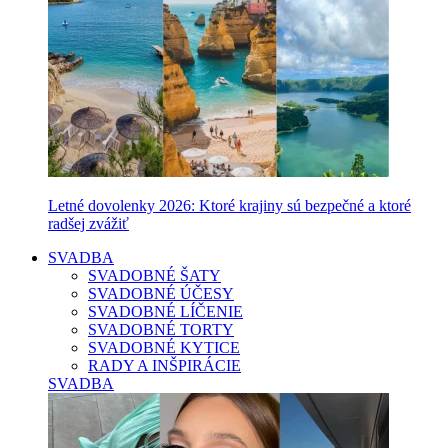
Letné dovolenky 2026: Ktoré krajiny sú bezpečné a ktoré
radšej zvážiť
SVADBA
SVADOBNÉ ŠATY
SVADOBNÉ ÚČESY
SVADOBNÉ LÍČENIE
SVADOBNÉ TORTY
SVADOBNÉ KYTICE
RADY A INŠPIRÁCIE
SVADBA