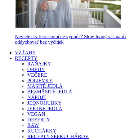
Neviete cez leto skutočne vypnúť? Slow living vás naučí
oddychovať bez výčitiek
VZŤAHY
RECEPTY
RAŇAJKY
OBEDY
VEČERE
POLIEVKY
MÄSITÉ JEDLÁ
BEZMÄSITÉ JEDLÁ
NÁPOJE
JEDNOHUBKY
DIÉTNE JEDLÁ
VEGAN
DEZERTY
RAW
KUCHÁRKY
RECEPTY ŠÉFKUCHÁROV