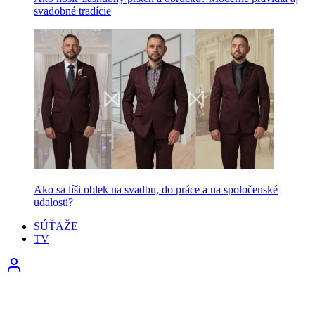
svadobné tradície
Ako sa líši oblek na svadbu, do práce a na spoločenské
udalosti?
SÚŤAŽE
TV