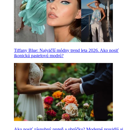
Tiffany Blue: Najväčší módny trend leta 2026. Ako nosiť
ikonickú pastelovú modrú?
Ako nosiť zásnubný prsteň a obrúčku? Moderné pravidlá aj