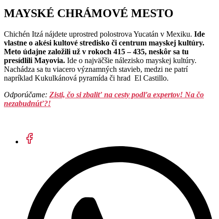
MAYSKÉ CHRÁMOVÉ MESTO
Chichén Itzá nájdete uprostred polostrova Yucatán v Mexiku.
Ide
vlastne o akési kultové stredisko či centrum mayskej kultúry.
Meto údajne založili už v rokoch 415 – 435, neskôr sa tu
presídlili Mayovia.
Ide o najväčšie nálezisko mayskej kultúry.
Nachádza sa tu viacero významných stavieb, medzi ne patrí
napríklad Kukulkánová pyramída či hrad El Castillo.
Odporúčame:
Zisti, čo si zbaliť na cesty podľa expertov! Na čo
nezabudnúť?!