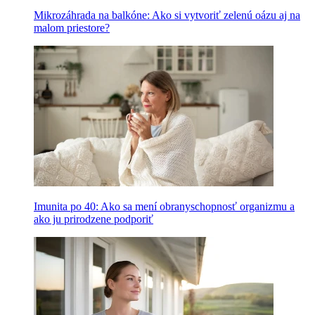
Mikrozáhrada na balkóne: Ako si vytvoriť zelenú oázu aj na
malom priestore?
Imunita po 40: Ako sa mení obranyschopnosť organizmu a
ako ju prirodzene podporiť