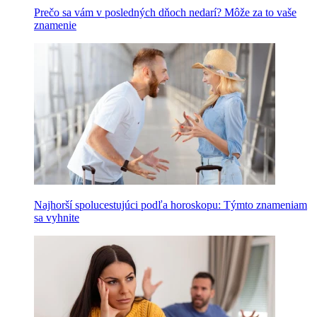
Prečo sa vám v posledných dňoch nedarí? Môže za to vaše
znamenie
Najhorší spolucestujúci podľa horoskopu: Týmto znameniam
sa vyhnite