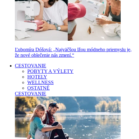
Ľubomíra Dóšová: „Najväčšou lžou módneho priemyslu je,
že nové oblečenie nás zmení.“
CESTOVANIE
POBYTY A VÝLETY
HOTELY
WELLNESS
OSTATNÉ
CESTOVANIE