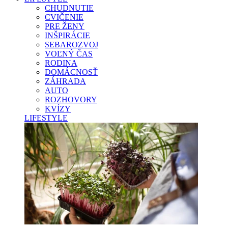
CHUDNUTIE
CVIČENIE
PRE ŽENY
INŠPIRÁCIE
SEBAROZVOJ
VOĽNÝ ČAS
RODINA
DOMÁCNOSŤ
ZÁHRADA
AUTO
ROZHOVORY
KVÍZY
LIFESTYLE