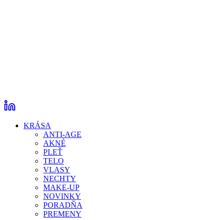
KRÁSA
ANTI-AGE
AKNÉ
PLEŤ
TELO
VLASY
NECHTY
MAKE-UP
NOVINKY
PORADŇA
PREMENY