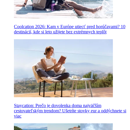
Coolcation 2026: Kam v Európe utiecť pred horúčavami? 10
destinácií, kde si leto užijete bez extrémnych teplôt
Staycation: Prečo je dovolenka doma najväčším
cestovateľským trendom? Ušetríte stovky eur a oddýchnete si
viac