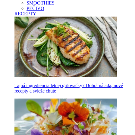
SMOOTHIES
PEČIVO
RECEPTY
Tajná ingrediencia letnej grilovačky? Dobrá nálada, nové
recepty a svieže chute