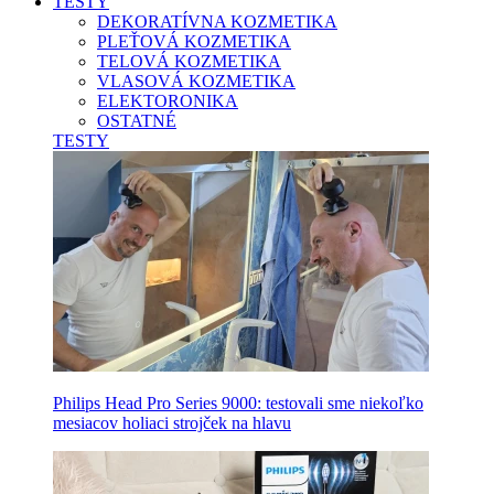
TESTY
DEKORATÍVNA KOZMETIKA
PLEŤOVÁ KOZMETIKA
TELOVÁ KOZMETIKA
VLASOVÁ KOZMETIKA
ELEKTORONIKA
OSTATNÉ
TESTY
Philips Head Pro Series 9000: testovali sme niekoľko
mesiacov holiaci strojček na hlavu