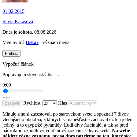
01.02.2015
Silvia Karasová
Dnes je
sobota
, 08.08.2026
Meniny má
Oskar
- význam mena
Prehrať
Vypočuť článok
Pripravujem slovenský hlas...
0:00
--:--
Rýchlosť
Hlas
Zastaviť
Minule sme si zacestovali po starovekom svete a spoznali 7 divov
vtedajšieho obdobia, z ktorých sa nanešťastie zachoval už len jeden
jediný, a to egyptské pyramídy. Ľudí divy fascinujú, a tak sa pred
pár rokmi rozhodli vytvoriť nový zoznam 7 divov sveta.
Na webe
nájdete rôzne zoznamy, my sa dnes pozrieme na ten, ktorý síce