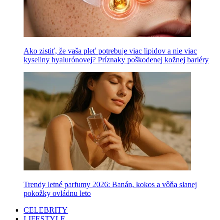
Ako zistiť, že vaša pleť potrebuje viac lipidov a nie viac
kyseliny hyalurónovej? Príznaky poškodenej kožnej bariéry
Trendy letné parfumy 2026: Banán, kokos a vôňa slanej
pokožky ovládnu leto
CELEBRITY
LIFESTYLE