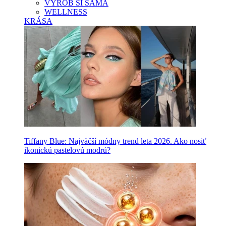
VYROB SI SAMA
WELLNESS
KRÁSA
Tiffany Blue: Najväčší módny trend leta 2026. Ako nosiť
ikonickú pastelovú modrú?