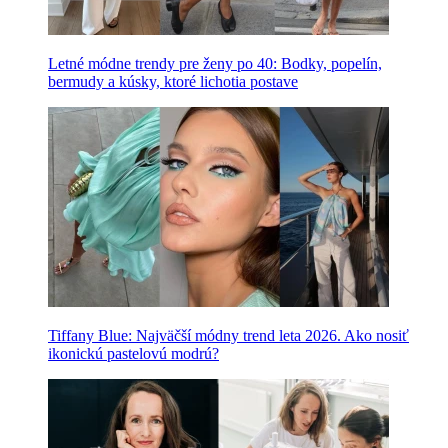
Letné módne trendy pre ženy po 40: Bodky, popelín,
bermudy a kúsky, ktoré lichotia postave
Tiffany Blue: Najväčší módny trend leta 2026. Ako nosiť
ikonickú pastelovú modrú?