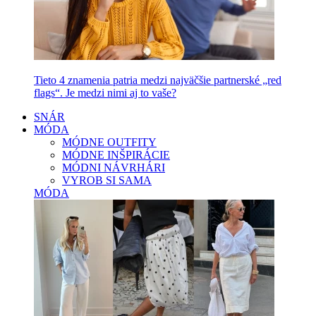
Tieto 4 znamenia patria medzi najväčšie partnerské „red
flags“. Je medzi nimi aj to vaše?
SNÁR
MÓDA
MÓDNE OUTFITY
MÓDNE INŠPIRÁCIE
MÓDNI NÁVRHÁRI
VYROB SI SAMA
MÓDA