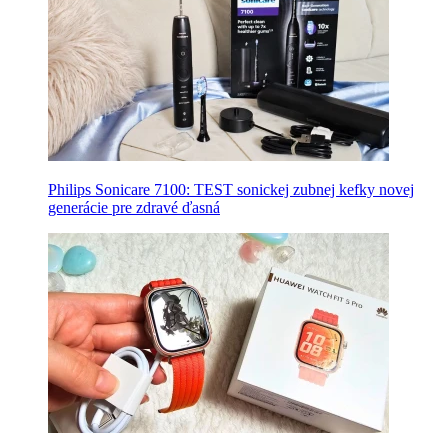
Philips Sonicare 7100: TEST sonickej zubnej kefky novej
generácie pre zdravé ďasná