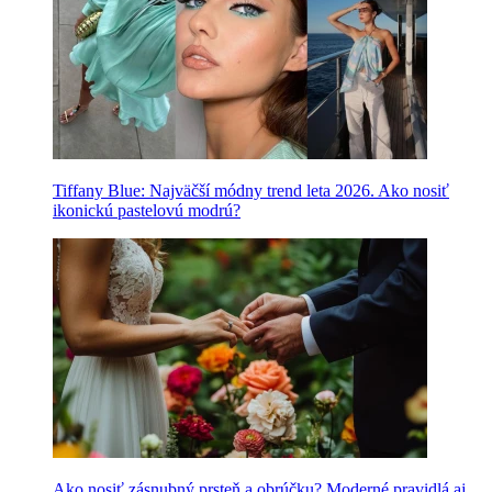
Tiffany Blue: Najväčší módny trend leta 2026. Ako nosiť
ikonickú pastelovú modrú?
Ako nosiť zásnubný prsteň a obrúčku? Moderné pravidlá aj