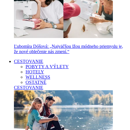
Ľubomíra Dóšová: „Najväčšou lžou módneho priemyslu je,
že nové oblečenie nás zmení.“
CESTOVANIE
POBYTY A VÝLETY
HOTELY
WELLNESS
OSTATNÉ
CESTOVANIE