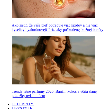
Ako zistiť, že vaša pleť potrebuje viac lipidov a nie viac
kyseliny hyalurónovej? Príznaky poškodenej kožnej bariéry
Trendy letné parfumy 2026: Banán, kokos a vôňa slanej
pokožky ovládnu leto
CELEBRITY
LIFESTYLE