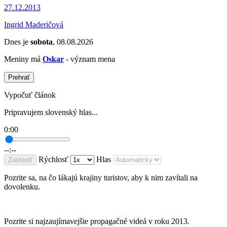
27.12.2013
Ingrid Maderičová
Dnes je
sobota
, 08.08.2026
Meniny má
Oskar
- význam mena
Prehrať
Vypočuť článok
Pripravujem slovenský hlas...
0:00
--:--
Rýchlosť
Hlas
Zastaviť
Pozrite sa, na čo lákajú krajiny turistov, aby k nim zavítali na
dovolenku.
Pozrite si najzaujímavejšie propagačné videá v roku 2013.