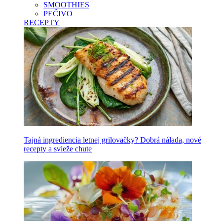
SMOOTHIES
PEČIVO
RECEPTY
Tajná ingrediencia letnej grilovačky? Dobrá nálada, nové
recepty a svieže chute