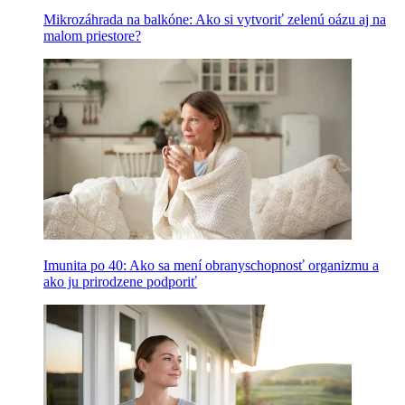
Mikrozáhrada na balkóne: Ako si vytvoriť zelenú oázu aj na
malom priestore?
Imunita po 40: Ako sa mení obranyschopnosť organizmu a
ako ju prirodzene podporiť