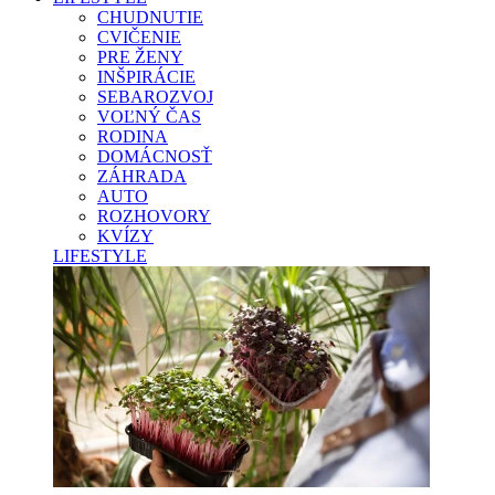
CHUDNUTIE
CVIČENIE
PRE ŽENY
INŠPIRÁCIE
SEBAROZVOJ
VOĽNÝ ČAS
RODINA
DOMÁCNOSŤ
ZÁHRADA
AUTO
ROZHOVORY
KVÍZY
LIFESTYLE