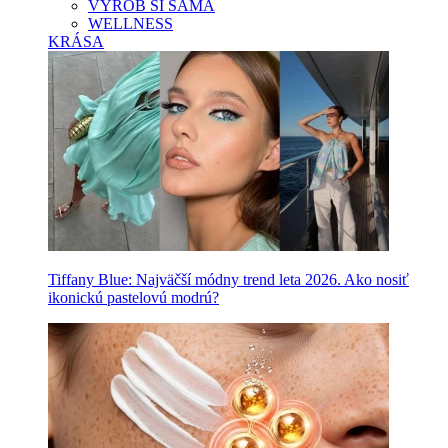
VYROB SI SAMA
WELLNESS
KRÁSA
Tiffany Blue: Najväčší módny trend leta 2026. Ako nosiť
ikonickú pastelovú modrú?