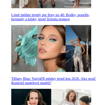
Letné módne trendy pre ženy po 40: Bodky, popelín,
bermudy a kúsky, ktoré lichotia postave
Tiffany Blue: Najväčší módny trend leta 2026. Ako nosiť
ikonickú pastelovú modrú?