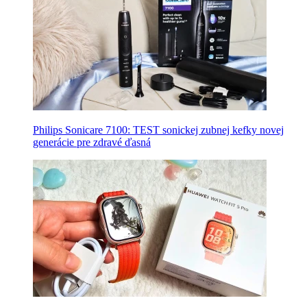
Philips Sonicare 7100: TEST sonickej zubnej kefky novej
generácie pre zdravé ďasná