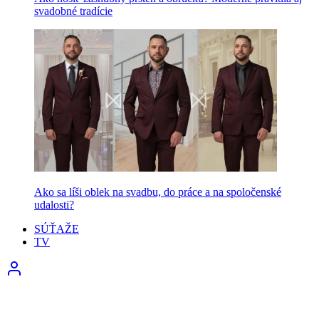
svadobné tradície
Ako sa líši oblek na svadbu, do práce a na spoločenské
udalosti?
SÚŤAŽE
TV