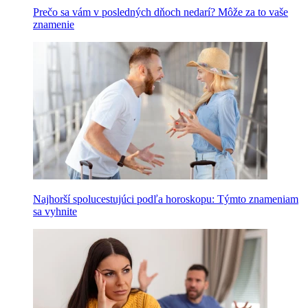
Prečo sa vám v posledných dňoch nedarí? Môže za to vaše
znamenie
Najhorší spolucestujúci podľa horoskopu: Týmto znameniam
sa vyhnite