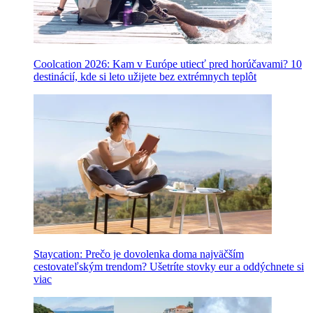
Coolcation 2026: Kam v Európe utiecť pred horúčavami? 10
destinácií, kde si leto užijete bez extrémnych teplôt
Staycation: Prečo je dovolenka doma najväčším
cestovateľským trendom? Ušetríte stovky eur a oddýchnete si
viac