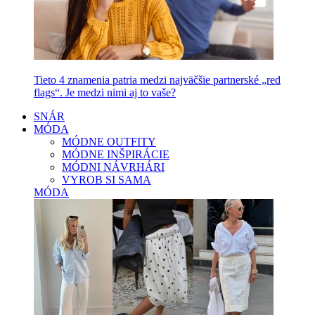
Tieto 4 znamenia patria medzi najväčšie partnerské „red
flags“. Je medzi nimi aj to vaše?
SNÁR
MÓDA
MÓDNE OUTFITY
MÓDNE INŠPIRÁCIE
MÓDNI NÁVRHÁRI
VYROB SI SAMA
MÓDA