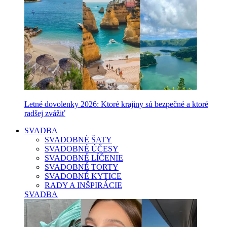
Letné dovolenky 2026: Ktoré krajiny sú bezpečné a ktoré
radšej zvážiť
SVADBA
SVADOBNÉ ŠATY
SVADOBNÉ ÚČESY
SVADOBNÉ LÍČENIE
SVADOBNÉ TORTY
SVADOBNÉ KYTICE
RADY A INŠPIRÁCIE
SVADBA