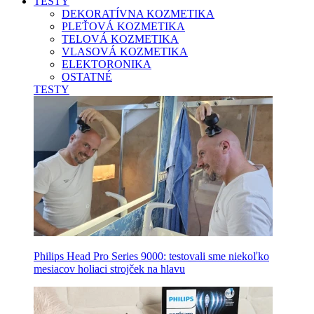
TESTY
DEKORATÍVNA KOZMETIKA
PLEŤOVÁ KOZMETIKA
TELOVÁ KOZMETIKA
VLASOVÁ KOZMETIKA
ELEKTORONIKA
OSTATNÉ
TESTY
Philips Head Pro Series 9000: testovali sme niekoľko
mesiacov holiaci strojček na hlavu