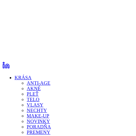
KRÁSA
ANTI-AGE
AKNÉ
PLEŤ
TELO
VLASY
NECHTY
MAKE-UP
NOVINKY
PORADŇA
PREMENY