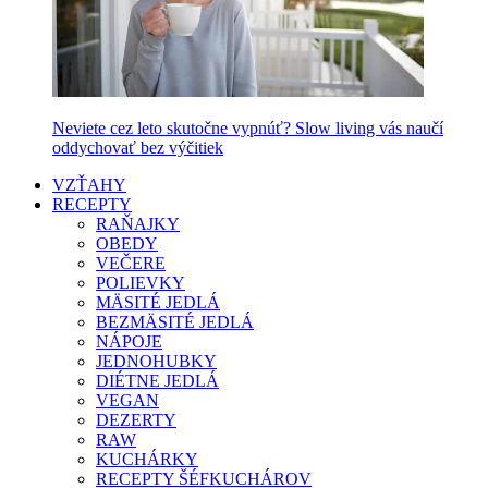
Neviete cez leto skutočne vypnúť? Slow living vás naučí
oddychovať bez výčitiek
VZŤAHY
RECEPTY
RAŇAJKY
OBEDY
VEČERE
POLIEVKY
MÄSITÉ JEDLÁ
BEZMÄSITÉ JEDLÁ
NÁPOJE
JEDNOHUBKY
DIÉTNE JEDLÁ
VEGAN
DEZERTY
RAW
KUCHÁRKY
RECEPTY ŠÉFKUCHÁROV