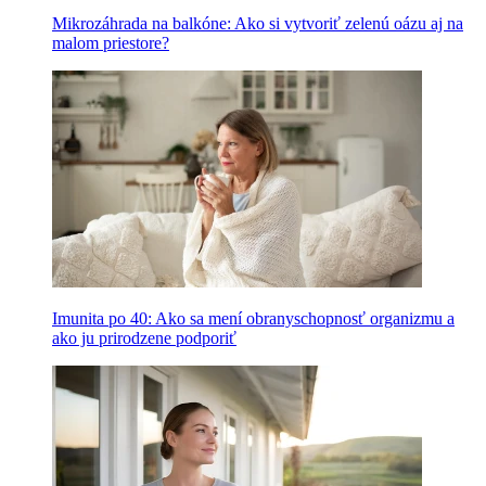
Mikrozáhrada na balkóne: Ako si vytvoriť zelenú oázu aj na
malom priestore?
Imunita po 40: Ako sa mení obranyschopnosť organizmu a
ako ju prirodzene podporiť