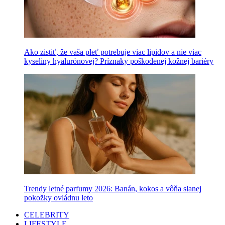
Ako zistiť, že vaša pleť potrebuje viac lipidov a nie viac
kyseliny hyalurónovej? Príznaky poškodenej kožnej bariéry
Trendy letné parfumy 2026: Banán, kokos a vôňa slanej
pokožky ovládnu leto
CELEBRITY
LIFESTYLE