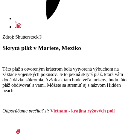
Zdroj: Shutterstock®
Skrytá pláž v Mariete, Mexiko
Táto pláž s otvoreným kráterom bola vytvorená výbuchom na
základe vojenských pokusov. Je to pekná skrytá pláž, ktorá vám
dodá dávku súkromia. Avšak ak tam bude veľa turistov, budú túto
pláž obdivovať s vami. Môžete sa stretnúť aj s názvom Hidden
beach.
Odporúčame prečítať si:
Vietnam - krajina ryžových polí