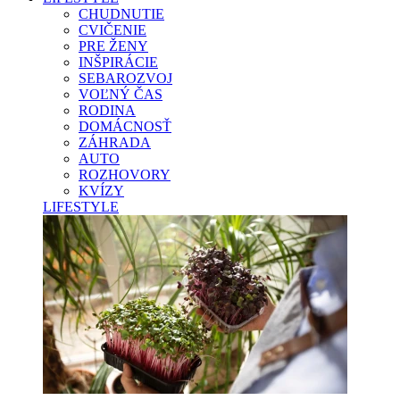
CHUDNUTIE
CVIČENIE
PRE ŽENY
INŠPIRÁCIE
SEBAROZVOJ
VOĽNÝ ČAS
RODINA
DOMÁCNOSŤ
ZÁHRADA
AUTO
ROZHOVORY
KVÍZY
LIFESTYLE