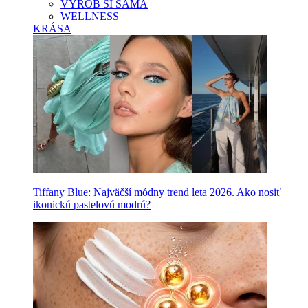
VYROB SI SAMA
WELLNESS
KRÁSA
Tiffany Blue: Najväčší módny trend leta 2026. Ako nosiť
ikonickú pastelovú modrú?