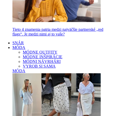
Tieto 4 znamenia patria medzi najväčšie partnerské „red
flags“. Je medzi nimi aj to vaše?
SNÁR
MÓDA
MÓDNE OUTFITY
MÓDNE INŠPIRÁCIE
MÓDNI NÁVRHÁRI
VYROB SI SAMA
MÓDA