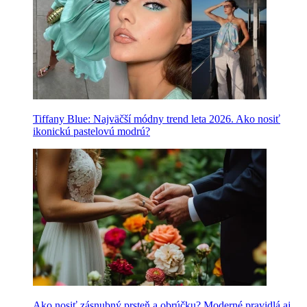
Tiffany Blue: Najväčší módny trend leta 2026. Ako nosiť
ikonickú pastelovú modrú?
Ako nosiť zásnubný prsteň a obrúčku? Moderné pravidlá aj