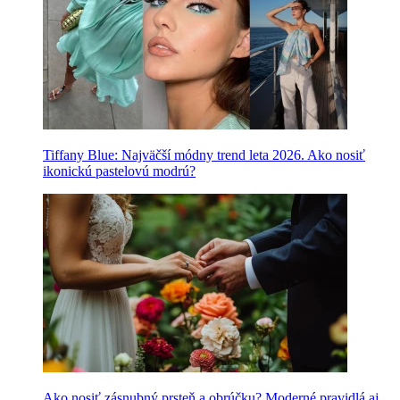
Tiffany Blue: Najväčší módny trend leta 2026. Ako nosiť
ikonickú pastelovú modrú?
Ako nosiť zásnubný prsteň a obrúčku? Moderné pravidlá aj