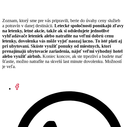
Zoznam, ktorý sme pre vás pripravili, berie do úvahy ceny služieb
a potravín v danej destinácii.
Letecké spoločnosti ponúkajú zľavy
na letenky, letné akcie, takže ak si odsledujete jednotlivé
vyhľadávače leteniek alebo natrafíte na veľmi dobrú cenu
letenky, dovolenka vás môže vyjsť naozaj lacno. To isté platí aj
pri ubytovaní. Skúste využiť ponuky od miestnych, ktorí
prenajímajú ubytovacie zariadenia, nájsť veľmi výhodný hotel
alebo využiť airbnb.
Koniec koncov, ak ste trpezliví a budete mať
šťastie, možno natrafíte na skvelú last minute dovolenku. Možností
je veľa.