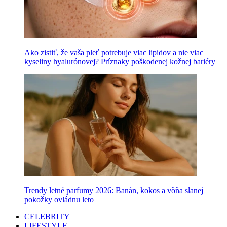
Ako zistiť, že vaša pleť potrebuje viac lipidov a nie viac
kyseliny hyalurónovej? Príznaky poškodenej kožnej bariéry
Trendy letné parfumy 2026: Banán, kokos a vôňa slanej
pokožky ovládnu leto
CELEBRITY
LIFESTYLE