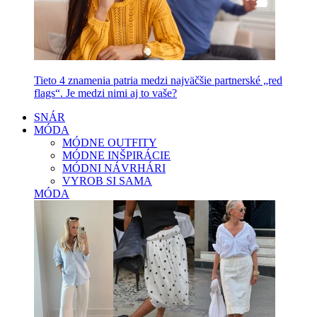
Tieto 4 znamenia patria medzi najväčšie partnerské „red
flags“. Je medzi nimi aj to vaše?
SNÁR
MÓDA
MÓDNE OUTFITY
MÓDNE INŠPIRÁCIE
MÓDNI NÁVRHÁRI
VYROB SI SAMA
MÓDA