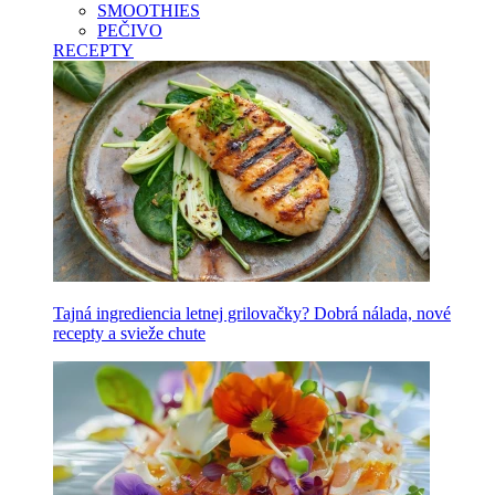
SMOOTHIES
PEČIVO
RECEPTY
Tajná ingrediencia letnej grilovačky? Dobrá nálada, nové
recepty a svieže chute