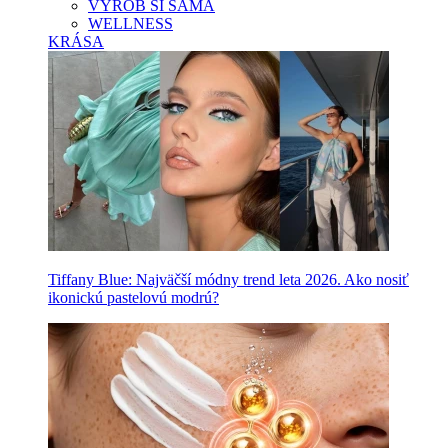
VYROB SI SAMA
WELLNESS
KRÁSA
Tiffany Blue: Najväčší módny trend leta 2026. Ako nosiť
ikonickú pastelovú modrú?