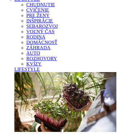
CHUDNUTIE
CVIČENIE
PRE ŽENY
INŠPIRÁCIE
SEBAROZVOJ
VOĽNÝ ČAS
RODINA
DOMÁCNOSŤ
ZÁHRADA
AUTO
ROZHOVORY
KVÍZY
LIFESTYLE