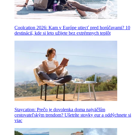
Coolcation 2026: Kam v Európe utiecť pred horúčavami? 10
destinácií, kde si leto užijete bez extrémnych teplôt
Staycation: Prečo je dovolenka doma najväčším
cestovateľským trendom? Ušetríte stovky eur a oddýchnete si
viac