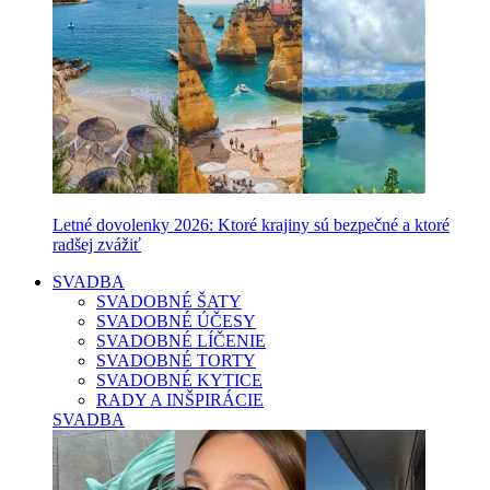
Letné dovolenky 2026: Ktoré krajiny sú bezpečné a ktoré
radšej zvážiť
SVADBA
SVADOBNÉ ŠATY
SVADOBNÉ ÚČESY
SVADOBNÉ LÍČENIE
SVADOBNÉ TORTY
SVADOBNÉ KYTICE
RADY A INŠPIRÁCIE
SVADBA