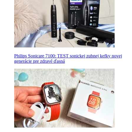
Philips Sonicare 7100: TEST sonickej zubnej kefky novej
generácie pre zdravé ďasná