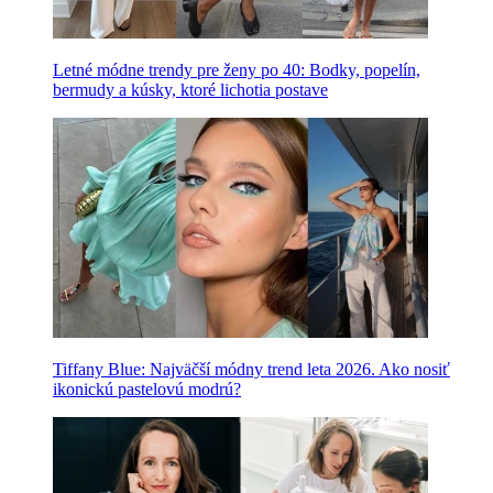
Letné módne trendy pre ženy po 40: Bodky, popelín,
bermudy a kúsky, ktoré lichotia postave
Tiffany Blue: Najväčší módny trend leta 2026. Ako nosiť
ikonickú pastelovú modrú?