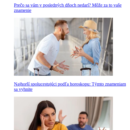
Prečo sa vám v posledných dňoch nedarí? Môže za to vaše
znamenie
Najhorší spolucestujúci podľa horoskopu: Týmto znameniam
sa vyhnite