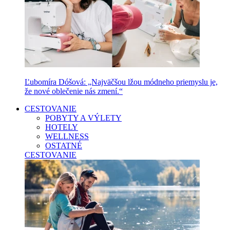
Ľubomíra Dóšová: „Najväčšou lžou módneho priemyslu je,
že nové oblečenie nás zmení.“
CESTOVANIE
POBYTY A VÝLETY
HOTELY
WELLNESS
OSTATNÉ
CESTOVANIE