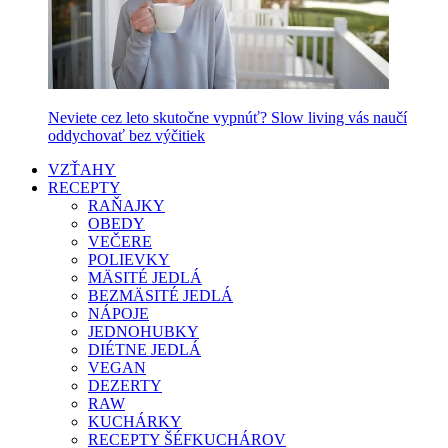
Neviete cez leto skutočne vypnúť? Slow living vás naučí
oddychovať bez výčitiek
VZŤAHY
RECEPTY
RAŇAJKY
OBEDY
VEČERE
POLIEVKY
MÄSITÉ JEDLÁ
BEZMÄSITÉ JEDLÁ
NÁPOJE
JEDNOHUBKY
DIÉTNE JEDLÁ
VEGAN
DEZERTY
RAW
KUCHÁRKY
RECEPTY ŠÉFKUCHÁROV