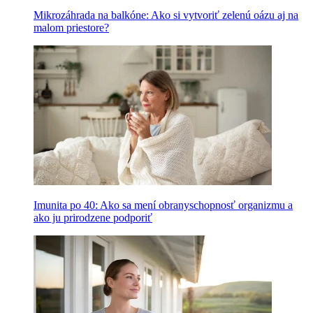
Mikrozáhrada na balkóne: Ako si vytvoriť zelenú oázu aj na
malom priestore?
Imunita po 40: Ako sa mení obranyschopnosť organizmu a
ako ju prirodzene podporiť