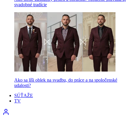
svadobné tradície
Ako sa líši oblek na svadbu, do práce a na spoločenské
udalosti?
SÚŤAŽE
TV