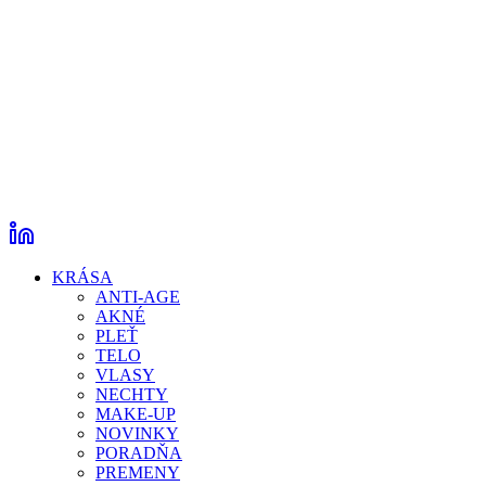
KRÁSA
ANTI-AGE
AKNÉ
PLEŤ
TELO
VLASY
NECHTY
MAKE-UP
NOVINKY
PORADŇA
PREMENY