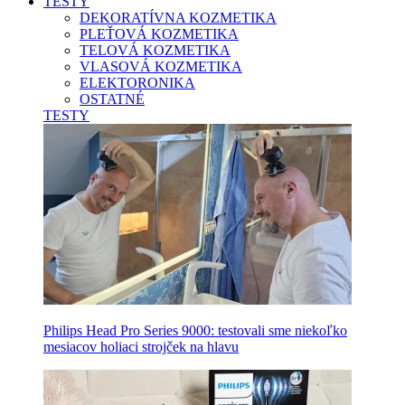
TESTY
DEKORATÍVNA KOZMETIKA
PLEŤOVÁ KOZMETIKA
TELOVÁ KOZMETIKA
VLASOVÁ KOZMETIKA
ELEKTORONIKA
OSTATNÉ
TESTY
Philips Head Pro Series 9000: testovali sme niekoľko
mesiacov holiaci strojček na hlavu