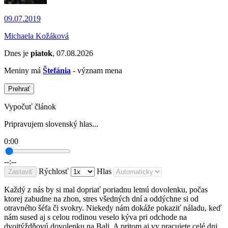
09.07.2019
Michaela Kožáková
Dnes je
piatok
, 07.08.2026
Meniny má
Štefánia
- význam mena
Prehrať
Vypočuť článok
Pripravujem slovenský hlas...
0:00
--:--
Rýchlosť
Hlas
Zastaviť
Každý z nás by si mal dopriať poriadnu letnú dovolenku, počas
ktorej zabudne na zhon, stres všedných dní a oddýchne si od
otravného šéfa či svokry. Niekedy nám dokáže pokaziť náladu, keď
nám sused aj s celou rodinou veselo kýva pri odchode na
dvojtýždňovú dovolenku na Bali. A pritom aj vy pracujete celé dni,