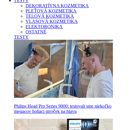
TESTY
DEKORATÍVNA KOZMETIKA
PLEŤOVÁ KOZMETIKA
TELOVÁ KOZMETIKA
VLASOVÁ KOZMETIKA
ELEKTORONIKA
OSTATNÉ
TESTY
Philips Head Pro Series 9000: testovali sme niekoľko
mesiacov holiaci strojček na hlavu