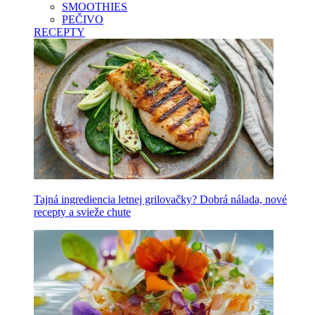
SMOOTHIES
PEČIVO
RECEPTY
Tajná ingrediencia letnej grilovačky? Dobrá nálada, nové
recepty a svieže chute