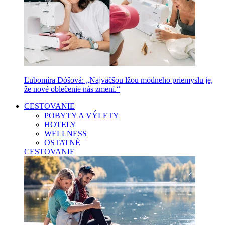
Ľubomíra Dóšová: „Najväčšou lžou módneho priemyslu je,
že nové oblečenie nás zmení.“
CESTOVANIE
POBYTY A VÝLETY
HOTELY
WELLNESS
OSTATNÉ
CESTOVANIE