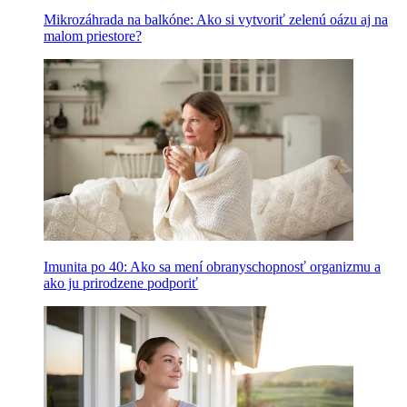
Mikrozáhrada na balkóne: Ako si vytvoriť zelenú oázu aj na
malom priestore?
Imunita po 40: Ako sa mení obranyschopnosť organizmu a
ako ju prirodzene podporiť