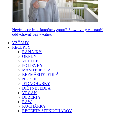
Neviete cez leto skutočne vypnúť? Slow living vás naučí
oddychovať bez výčitiek
VZŤAHY
RECEPTY
RAŇAJKY
OBEDY
VEČERE
POLIEVKY
MÄSITÉ JEDLÁ
BEZMÄSITÉ JEDLÁ
NÁPOJE
JEDNOHUBKY
DIÉTNE JEDLÁ
VEGAN
DEZERTY
RAW
KUCHÁRKY
RECEPTY ŠÉFKUCHÁROV