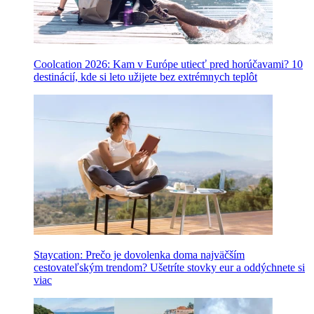
Coolcation 2026: Kam v Európe utiecť pred horúčavami? 10
destinácií, kde si leto užijete bez extrémnych teplôt
Staycation: Prečo je dovolenka doma najväčším
cestovateľským trendom? Ušetríte stovky eur a oddýchnete si
viac