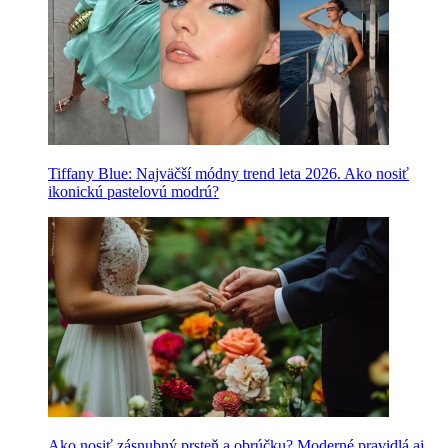
Tiffany Blue: Najväčší módny trend leta 2026. Ako nosiť
ikonickú pastelovú modrú?
Ako nosiť zásnubný prsteň a obrúčku? Moderné pravidlá aj