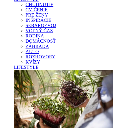
CHUDNUTIE
CVIČENIE
PRE ŽENY
INŠPIRÁCIE
SEBAROZVOJ
VOĽNÝ ČAS
RODINA
DOMÁCNOSŤ
ZÁHRADA
AUTO
ROZHOVORY
KVÍZY
LIFESTYLE