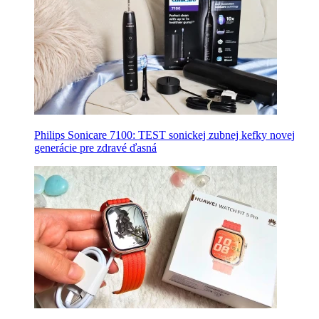
Philips Sonicare 7100: TEST sonickej zubnej kefky novej
generácie pre zdravé ďasná