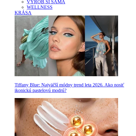
VYROB SI SAMA
WELLNESS
KRÁSA
Tiffany Blue: Najväčší módny trend leta 2026. Ako nosiť
ikonickú pastelovú modrú?