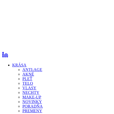
KRÁSA
ANTI-AGE
AKNÉ
PLEŤ
TELO
VLASY
NECHTY
MAKE-UP
NOVINKY
PORADŇA
PREMENY