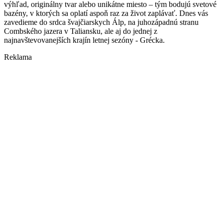
výhľad, originálny tvar alebo unikátne miesto – tým bodujú svetové
bazény, v ktorých sa oplatí aspoň raz za život zaplávať. Dnes vás
zavedieme do srdca švajčiarskych Álp, na juhozápadnú stranu
Combského jazera v Taliansku, ale aj do jednej z
najnavštevovanejších krajín letnej sezóny - Grécka.
Reklama