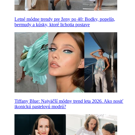
Letné módne trendy pre ženy po 40: Bodky, popelín,
bermudy a kúsky, ktoré lichotia postave
Tiffany Blue: Najväčší módny trend leta 2026. Ako nosiť
ikonickú pastelovú modrú?