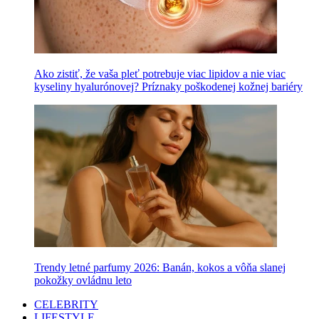
Ako zistiť, že vaša pleť potrebuje viac lipidov a nie viac
kyseliny hyalurónovej? Príznaky poškodenej kožnej bariéry
Trendy letné parfumy 2026: Banán, kokos a vôňa slanej
pokožky ovládnu leto
CELEBRITY
LIFESTYLE