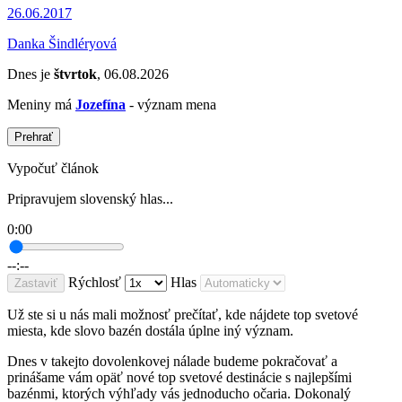
26.06.2017
Danka Šindléryová
Dnes je
štvrtok
, 06.08.2026
Meniny má
Jozefína
- význam mena
Prehrať
Vypočuť článok
Pripravujem slovenský hlas...
0:00
--:--
Rýchlosť
Hlas
Zastaviť
Už ste si u nás mali možnosť prečítať, kde nájdete top svetové
miesta, kde slovo bazén dostála úplne iný význam.
Dnes v takejto dovolenkovej nálade budeme pokračovať a
prinášame vám opäť nové top svetové destinácie s najlepšími
bazénmi, ktorých výhľady vás jednoducho očaria. Dokonalý