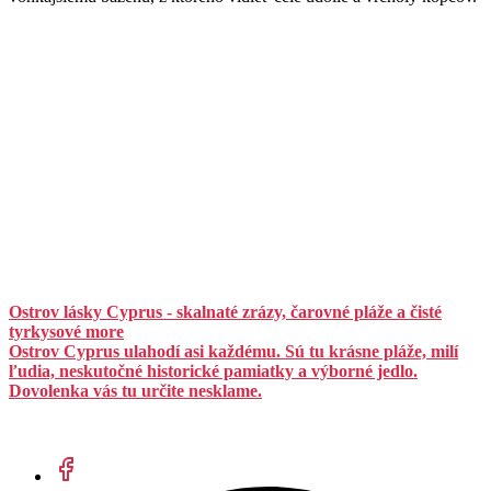
Ostrov lásky Cyprus - skalnaté zrázy, čarovné pláže a čisté
tyrkysové more
Ostrov Cyprus ulahodí asi každému. Sú tu krásne pláže, milí
ľudia, neskutočné historické pamiatky a výborné jedlo.
Dovolenka vás tu určite nesklame.