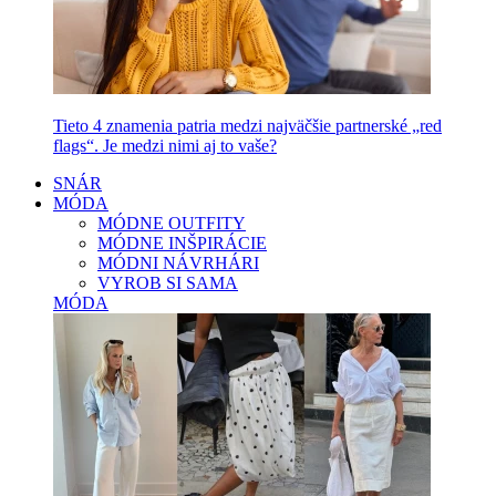
Tieto 4 znamenia patria medzi najväčšie partnerské „red
flags“. Je medzi nimi aj to vaše?
SNÁR
MÓDA
MÓDNE OUTFITY
MÓDNE INŠPIRÁCIE
MÓDNI NÁVRHÁRI
VYROB SI SAMA
MÓDA