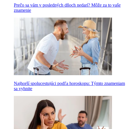
Prečo sa vám v posledných dňoch nedarí? Môže za to vaše
znamenie
Najhorší spolucestujúci podľa horoskopu: Týmto znameniam
sa vyhnite