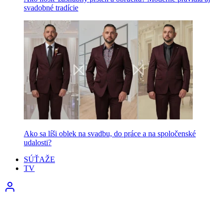
svadobné tradície
Ako sa líši oblek na svadbu, do práce a na spoločenské
udalosti?
SÚŤAŽE
TV