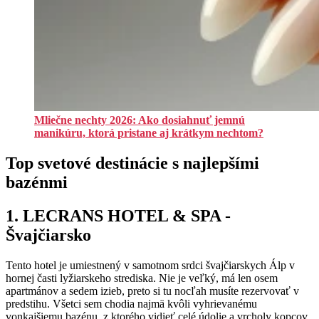
Mliečne nechty 2026: Ako dosiahnuť jemnú
manikúru, ktorá pristane aj krátkym nechtom?
Top svetové destinácie s najlepšími
bazénmi
1. LECRANS HOTEL & SPA -
Švajčiarsko
Tento hotel je umiestnený v samotnom srdci švajčiarskych Álp v
hornej časti lyžiarskeho strediska. Nie je veľký, má len osem
apartmánov a sedem izieb, preto si tu nocľah musíte rezervovať v
predstihu. Všetci sem chodia najmä kvôli vyhrievanému
vonkajšiemu bazénu, z ktorého vidieť celé údolie a vrcholy kopcov.