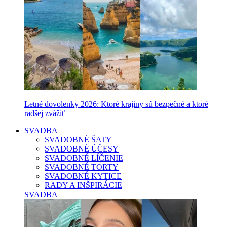
Letné dovolenky 2026: Ktoré krajiny sú bezpečné a ktoré
radšej zvážiť
SVADBA
SVADOBNÉ ŠATY
SVADOBNÉ ÚČESY
SVADOBNÉ LÍČENIE
SVADOBNÉ TORTY
SVADOBNÉ KYTICE
RADY A INŠPIRÁCIE
SVADBA