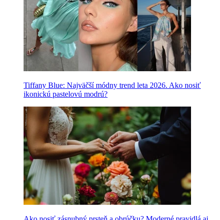
Tiffany Blue: Najväčší módny trend leta 2026. Ako nosiť
ikonickú pastelovú modrú?
Ako nosiť zásnubný prsteň a obrúčku? Moderné pravidlá aj