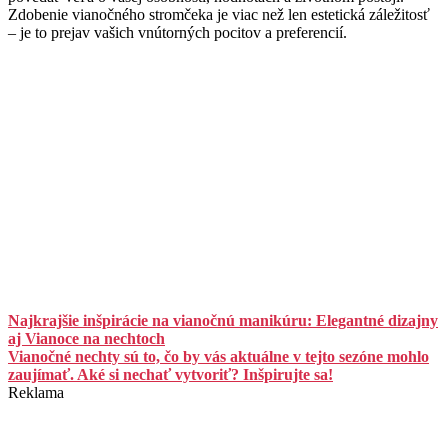
Zdobenie vianočného stromčeka je viac než len estetická záležitosť
– je to prejav vašich vnútorných pocitov a preferencií.
Najkrajšie inšpirácie na vianočnú manikúru: Elegantné dizajny
aj Vianoce na nechtoch
Vianočné nechty sú to, čo by vás aktuálne v tejto sezóne mohlo
zaujímať. Aké si nechať vytvoriť? Inšpirujte sa!
Reklama