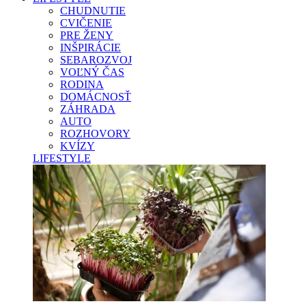
CHUDNUTIE
CVIČENIE
PRE ŽENY
INŠPIRÁCIE
SEBAROZVOJ
VOĽNÝ ČAS
RODINA
DOMÁCNOSŤ
ZÁHRADA
AUTO
ROZHOVORY
KVÍZY
LIFESTYLE