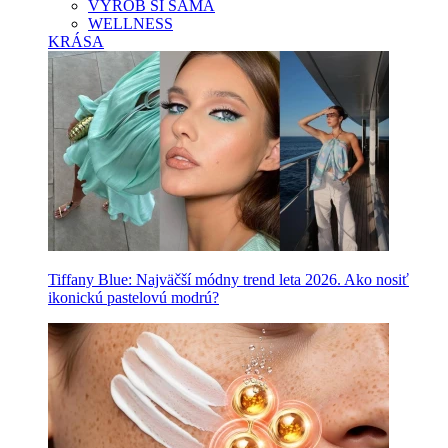
VYROB SI SAMA
WELLNESS
KRÁSA
Tiffany Blue: Najväčší módny trend leta 2026. Ako nosiť
ikonickú pastelovú modrú?