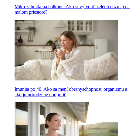
Mikrozáhrada na balkóne: Ako si vytvoriť zelenú oázu aj na
malom priestore?
Imunita po 40: Ako sa mení obranyschopnosť organizmu a
ako ju prirodzene podporiť