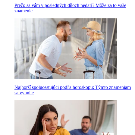
Prečo sa vám v posledných dňoch nedarí? Môže za to vaše
znamenie
Najhorší spolucestujúci podľa horoskopu: Týmto znameniam
sa vyhnite