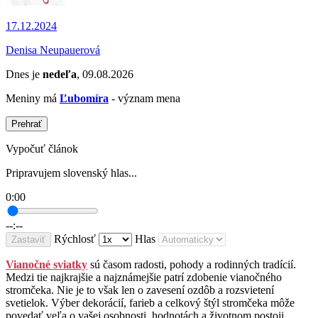
17.12.2024
Denisa Neupauerová
Dnes je
nedeľa
, 09.08.2026
Meniny má
Ľubomíra
- význam mena
Prehrať
Vypočuť článok
Pripravujem slovenský hlas...
0:00
--:--
Rýchlosť
Hlas
Zastaviť
Vianočné sviatky
sú časom radosti, pohody a rodinných tradícií.
Medzi tie najkrajšie a najznámejšie patrí zdobenie vianočného
stromčeka. Nie je to však len o zavesení ozdôb a rozsvietení
svetielok. Výber dekorácií, farieb a celkový štýl stromčeka môže
povedať veľa o vašej osobnosti, hodnotách a životnom postoji.