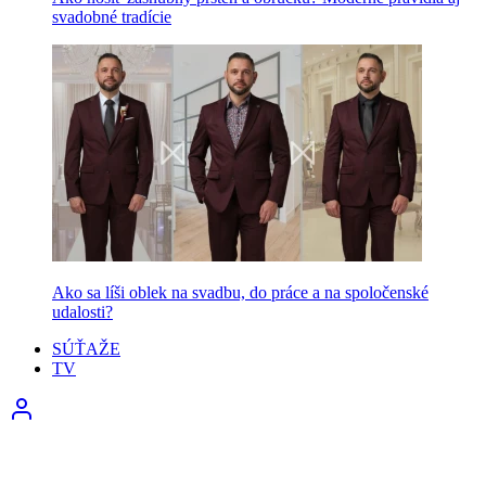
svadobné tradície
Ako sa líši oblek na svadbu, do práce a na spoločenské
udalosti?
SÚŤAŽE
TV