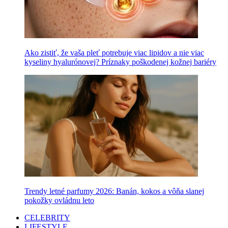
Ako zistiť, že vaša pleť potrebuje viac lipidov a nie viac
kyseliny hyalurónovej? Príznaky poškodenej kožnej bariéry
Trendy letné parfumy 2026: Banán, kokos a vôňa slanej
pokožky ovládnu leto
CELEBRITY
LIFESTYLE