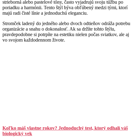
strieborná alebo pastelové tóny, často vyjadrujú svoju túžbu po
poriadku a harmónii. Tento štýl býva obľúbený medzi tými, ktorí
majú radi čisté línie a jednoduchú eleganciu.
Stromček ladený do jedného alebo dvoch odtieňov odráža potrebu
organizácie a snahu o dokonalosť. Ak sa držíte tohto štýlu,
pravdepodobne si potrpíte na estetiku nielen počas sviatkov, ale aj
vo svojom každodennom živote.
Koľko máš vlastne rokov? Jednoduchý test, ktorý odhalí váš
biologický vek