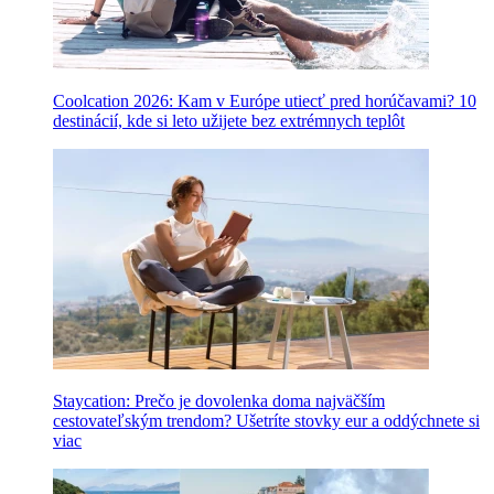
Coolcation 2026: Kam v Európe utiecť pred horúčavami? 10
destinácií, kde si leto užijete bez extrémnych teplôt
Staycation: Prečo je dovolenka doma najväčším
cestovateľským trendom? Ušetríte stovky eur a oddýchnete si
viac