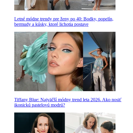
Letné módne trendy pre ženy po 40: Bodky, popelín,
bermudy a kúsky, ktoré lichotia postave
Tiffany Blue: Najväčší módny trend leta 2026. Ako nosiť
ikonickú pastelovú modrú?