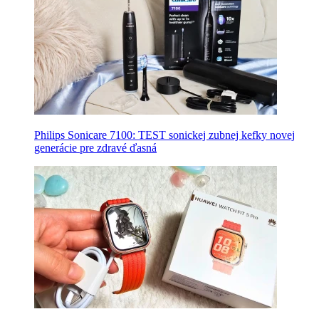
Philips Sonicare 7100: TEST sonickej zubnej kefky novej
generácie pre zdravé ďasná