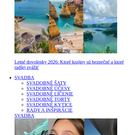
Letné dovolenky 2026: Ktoré krajiny sú bezpečné a ktoré
radšej zvážiť
SVADBA
SVADOBNÉ ŠATY
SVADOBNÉ ÚČESY
SVADOBNÉ LÍČENIE
SVADOBNÉ TORTY
SVADOBNÉ KYTICE
RADY A INŠPIRÁCIE
SVADBA