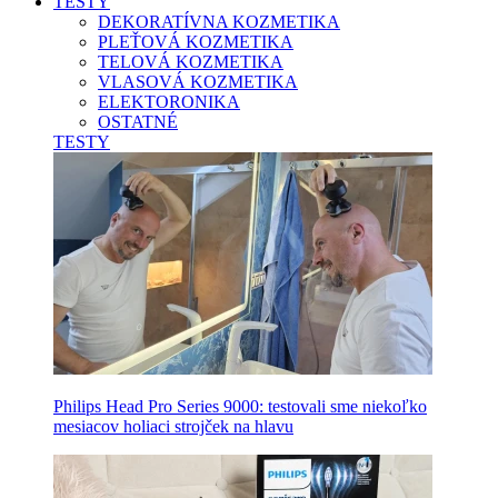
TESTY
DEKORATÍVNA KOZMETIKA
PLEŤOVÁ KOZMETIKA
TELOVÁ KOZMETIKA
VLASOVÁ KOZMETIKA
ELEKTORONIKA
OSTATNÉ
TESTY
Philips Head Pro Series 9000: testovali sme niekoľko
mesiacov holiaci strojček na hlavu