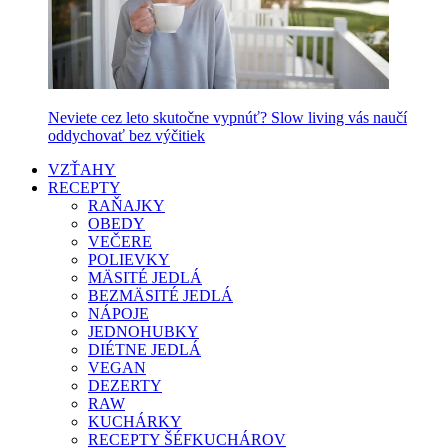
Neviete cez leto skutočne vypnúť? Slow living vás naučí
oddychovať bez výčitiek
VZŤAHY
RECEPTY
RAŇAJKY
OBEDY
VEČERE
POLIEVKY
MÄSITÉ JEDLÁ
BEZMÄSITÉ JEDLÁ
NÁPOJE
JEDNOHUBKY
DIÉTNE JEDLÁ
VEGAN
DEZERTY
RAW
KUCHÁRKY
RECEPTY ŠÉFKUCHÁROV