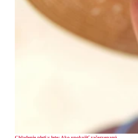
Chladenie pleti v lete: Ako upokojiť začervenanú