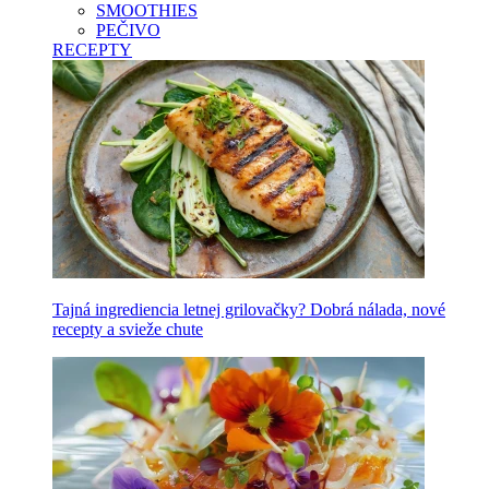
SMOOTHIES
PEČIVO
RECEPTY
Tajná ingrediencia letnej grilovačky? Dobrá nálada, nové
recepty a svieže chute