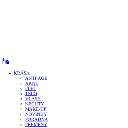
KRÁSA
ANTI-AGE
AKNÉ
PLEŤ
TELO
VLASY
NECHTY
MAKE-UP
NOVINKY
PORADŇA
PREMENY