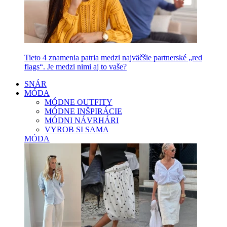
Tieto 4 znamenia patria medzi najväčšie partnerské „red
flags“. Je medzi nimi aj to vaše?
SNÁR
MÓDA
MÓDNE OUTFITY
MÓDNE INŠPIRÁCIE
MÓDNI NÁVRHÁRI
VYROB SI SAMA
MÓDA