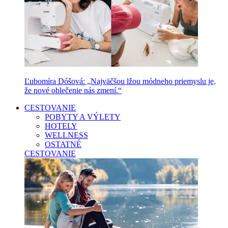
Ľubomíra Dóšová: „Najväčšou lžou módneho priemyslu je,
že nové oblečenie nás zmení.“
CESTOVANIE
POBYTY A VÝLETY
HOTELY
WELLNESS
OSTATNÉ
CESTOVANIE