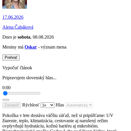
17.06.2026
Alena Čabáková
Dnes je
sobota
, 08.08.2026
Meniny má
Oskar
- význam mena
Prehrať
Vypočuť článok
Pripravujem slovenský hlas...
0:00
--:--
Rýchlosť
Hlas
Zastaviť
Pokožka v lete dostáva väčšiu záťaž, než si pripúšťame: UV
žiarenie, teplo, klimatizácia, cestovanie aj narušený režim
ovplyvňujú hydratáciu, kožnú bariéru aj mikrobióm.