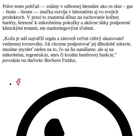
Práve tento pohľad — známy v odbornej literatúre ako os skin – gut
– brain – biome — značka rozvíja v laboratóriu aj vo svojich
produktoch. V praxi to znamená dôraz na zachovanie kožnej
bariéry, šetrnosť k mikrobiómu pokožky a aktívne látky podporené
klinickými testami, nie marketingovými sľubmi.
„Koža je náš najväčší orgán a zároveň veľmi citlivý ukazovateľ
vnútornej rovnováhy. Ak chceme podporovať jej dlhodobé zdravie,
musíme myslieť nielen na to, čo na ňu nanášame, ale aj na
mikrobióm, regeneráciu, stres či kvalitu bariérovej funkcie,"
povedala na tlačovke Barbara Paldus.