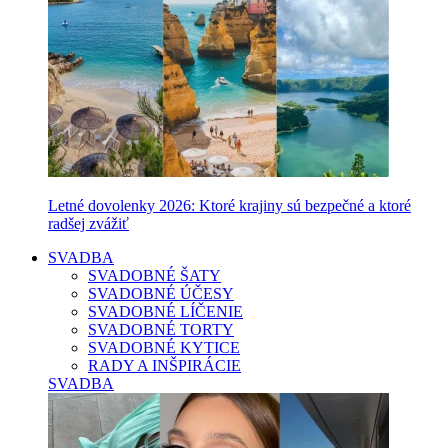
Letné dovolenky 2026: Ktoré krajiny sú bezpečné a ktoré
radšej zvážiť
SVADBA
SVADOBNÉ ŠATY
SVADOBNÉ ÚČESY
SVADOBNÉ LÍČENIE
SVADOBNÉ TORTY
SVADOBNÉ KYTICE
RADY A INŠPIRÁCIE
SVADBA