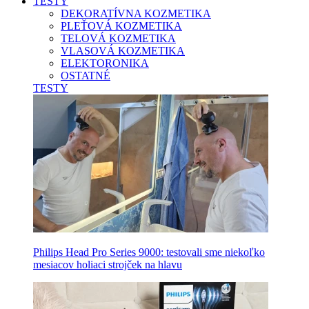
TESTY
DEKORATÍVNA KOZMETIKA
PLEŤOVÁ KOZMETIKA
TELOVÁ KOZMETIKA
VLASOVÁ KOZMETIKA
ELEKTORONIKA
OSTATNÉ
TESTY
Philips Head Pro Series 9000: testovali sme niekoľko
mesiacov holiaci strojček na hlavu