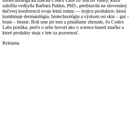
Biotechnologická značka Codex Labs zo Silicon Valley, ktorú
založila vedkyňa Barbara Paldus, PhD., predstavila na slovenskej
tlačovej konferencii svoju letnú rutinu — trojicu produktov, ktorá
kombinuje dermatológiu, biotechnológiu a výskum osi skin – gut –
brain – biome. Boli sme pri tom a prinášame zhrnutie, čo Codex
Labs ponúka, prečo o sebe hovorí ako o science-based značke a
ktoré produkty stoja v lete za pozornosť.
Reklama