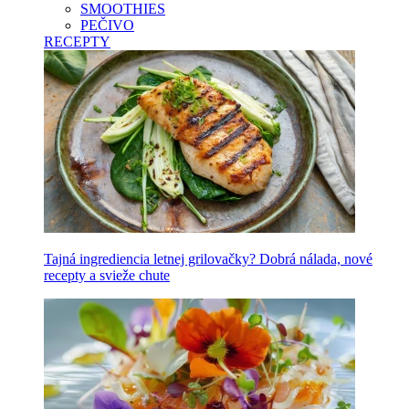
SMOOTHIES
PEČIVO
RECEPTY
Tajná ingrediencia letnej grilovačky? Dobrá nálada, nové
recepty a svieže chute