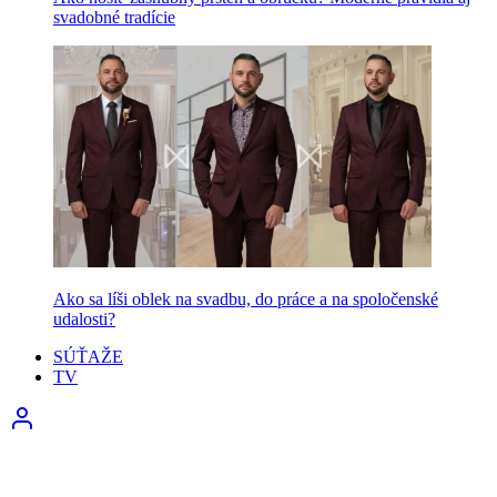
svadobné tradície
Ako sa líši oblek na svadbu, do práce a na spoločenské
udalosti?
SÚŤAŽE
TV