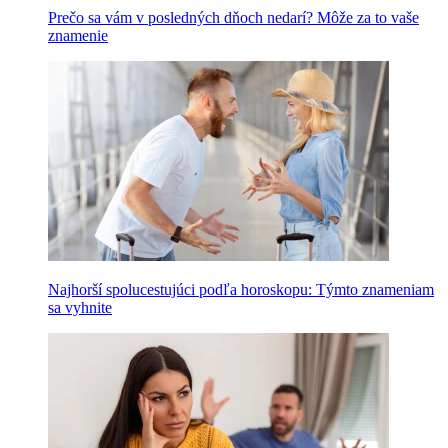
Prečo sa vám v posledných dňoch nedarí? Môže za to vaše
znamenie
Najhorší spolucestujúci podľa horoskopu: Týmto znameniam
sa vyhnite