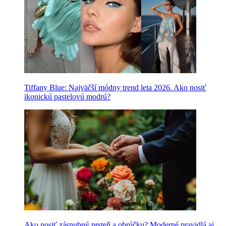
Tiffany Blue: Najväčší módny trend leta 2026. Ako nosiť
ikonickú pastelovú modrú?
Ako nosiť zásnubný prsteň a obrúčku? Moderné pravidlá aj