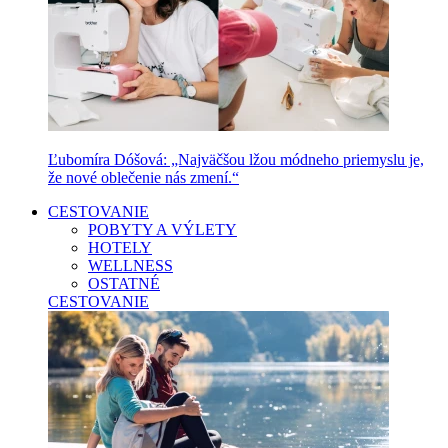
Ľubomíra Dóšová: „Najväčšou lžou módneho priemyslu je,
že nové oblečenie nás zmení.“
CESTOVANIE
POBYTY A VÝLETY
HOTELY
WELLNESS
OSTATNÉ
CESTOVANIE