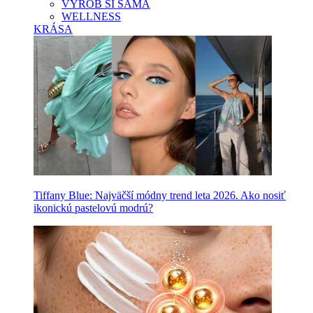
VYROB SI SAMA
WELLNESS
KRÁSA
Tiffany Blue: Najväčší módny trend leta 2026. Ako nosiť
ikonickú pastelovú modrú?