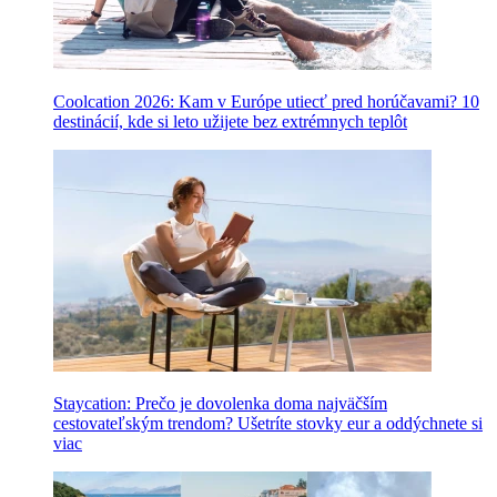
Coolcation 2026: Kam v Európe utiecť pred horúčavami? 10
destinácií, kde si leto užijete bez extrémnych teplôt
Staycation: Prečo je dovolenka doma najväčším
cestovateľským trendom? Ušetríte stovky eur a oddýchnete si
viac