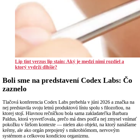
Lip tint verzus lip stain: Aký je medzi nimi rozdiel a
ktorý vydrží dlhšie?
Boli sme na predstavení Codex Labs: Čo
zaznelo
Tlačová konferencia Codex Labs prebehla v júni 2026 a značka na
nej predstavila svoju letnú produktovú líniu spolu s filozofiou, na
ktorej stojí. Hlavnou rečníčkou bola sama zakladateľka Barbara
Paldus, ktorá vysvetľovala, prečo má dnes podľa nej zmysel vnímať
pokožku v širšom kontexte — nielen ako objekt, na ktorý nanášame
krémy, ale ako orgán prepojený s mikrobiómom, nervovým
systémom a celkovou kondíciou organizmu.