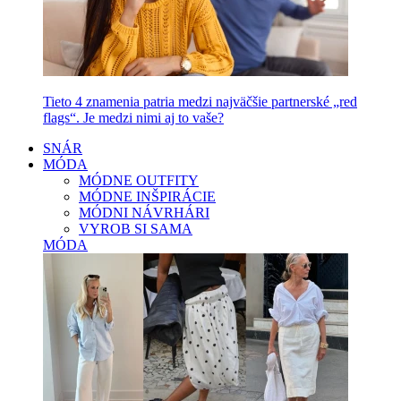
Tieto 4 znamenia patria medzi najväčšie partnerské „red
flags“. Je medzi nimi aj to vaše?
SNÁR
MÓDA
MÓDNE OUTFITY
MÓDNE INŠPIRÁCIE
MÓDNI NÁVRHÁRI
VYROB SI SAMA
MÓDA