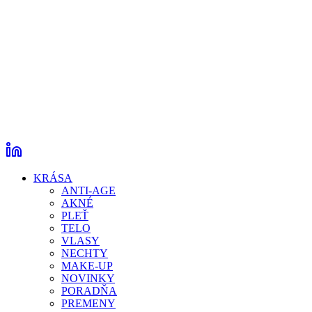
KRÁSA
ANTI-AGE
AKNÉ
PLEŤ
TELO
VLASY
NECHTY
MAKE-UP
NOVINKY
PORADŇA
PREMENY