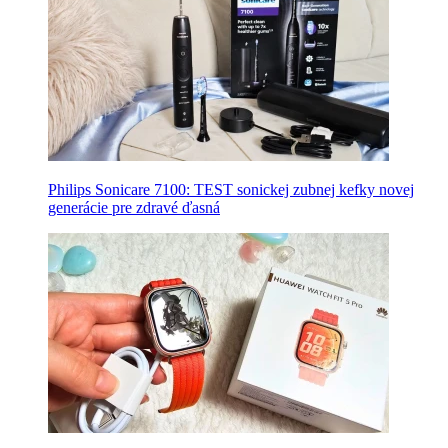
Philips Sonicare 7100: TEST sonickej zubnej kefky novej
generácie pre zdravé ďasná