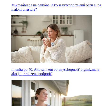
Mikrozáhrada na balkóne: Ako si vytvoriť zelenú oázu aj na
malom priestore?
Imunita po 40: Ako sa mení obranyschopnosť organizmu a
ako ju prirodzene podporiť