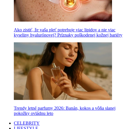
Ako zistiť, že vaša pleť potrebuje viac lipidov a nie viac
kyseliny hyalurónovej? Príznaky poškodenej kožnej bariéry
Trendy letné parfumy 2026: Banán, kokos a vôňa slanej
pokožky ovládnu leto
CELEBRITY
LIFESTYLE