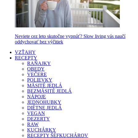
Neviete cez leto skutočne vypnúť? Slow living vás naučí
oddychovať bez výčitiek
VZŤAHY
RECEPTY
RAŇAJKY
OBEDY
VEČERE
POLIEVKY
MÄSITÉ JEDLÁ
BEZMÄSITÉ JEDLÁ
NÁPOJE
JEDNOHUBKY
DIÉTNE JEDLÁ
VEGAN
DEZERTY
RAW
KUCHÁRKY
RECEPTY ŠÉFKUCHÁROV