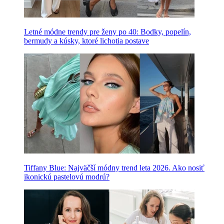
Letné módne trendy pre ženy po 40: Bodky, popelín,
bermudy a kúsky, ktoré lichotia postave
Tiffany Blue: Najväčší módny trend leta 2026. Ako nosiť
ikonickú pastelovú modrú?