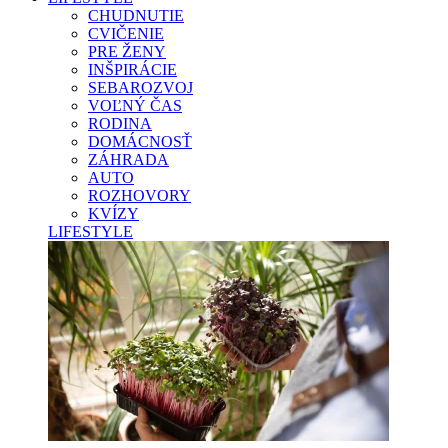
CHUDNUTIE
CVIČENIE
PRE ŽENY
INŠPIRÁCIE
SEBAROZVOJ
VOĽNÝ ČAS
RODINA
DOMÁCNOSŤ
ZÁHRADA
AUTO
ROZHOVORY
KVÍZY
LIFESTYLE