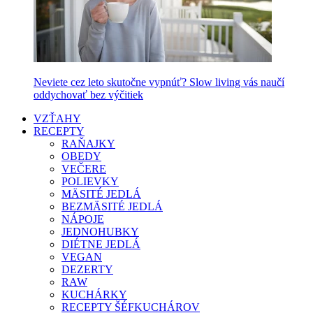
Neviete cez leto skutočne vypnúť? Slow living vás naučí
oddychovať bez výčitiek
VZŤAHY
RECEPTY
RAŇAJKY
OBEDY
VEČERE
POLIEVKY
MÄSITÉ JEDLÁ
BEZMÄSITÉ JEDLÁ
NÁPOJE
JEDNOHUBKY
DIÉTNE JEDLÁ
VEGAN
DEZERTY
RAW
KUCHÁRKY
RECEPTY ŠÉFKUCHÁROV