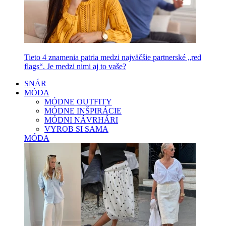
Tieto 4 znamenia patria medzi najväčšie partnerské „red
flags“. Je medzi nimi aj to vaše?
SNÁR
MÓDA
MÓDNE OUTFITY
MÓDNE INŠPIRÁCIE
MÓDNI NÁVRHÁRI
VYROB SI SAMA
MÓDA