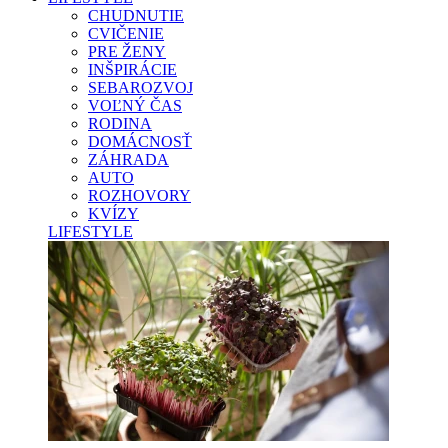
CHUDNUTIE
CVIČENIE
PRE ŽENY
INŠPIRÁCIE
SEBAROZVOJ
VOĽNÝ ČAS
RODINA
DOMÁCNOSŤ
ZÁHRADA
AUTO
ROZHOVORY
KVÍZY
LIFESTYLE