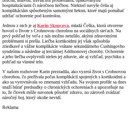
brucha, únavou, tráviacimi problémami, opakovanými
hospitalizáciami či náročnou liečbou. Niektorí navyše čelia aj
komplikáciám spôsobeným samotnými liekmi, ktoré majú pomáhať
udržať ochorenie pod kontrolou.
Jednou z nich je aj
Karin Skopcová
, mladá Češka, ktorá otvorene
hovorí o živote s Crohnovou chorobou na sociálnych sieťach. Na
prvý pohľad by veľa z nás možno netušilo, akými zdravotnými
problémami si prešla. Liečba kortikoidmi jej však spôsobila
zriedkavé a vážne komplikácie vrátane sekundárneho Cushingovho
syndrómu a následne aj terciárnej Addisonovej choroby. Ochorenie
a jeho liečba ovplyvnili nielen jej zdravie, ale aj vzhľad, psychiku a
pohľad na vlastné telo.
V našom rozhovore Karin prezradila, ako vyzerá život s Crohnovou
chorobou, čo prežívala počas komplikácií spojených s kortikoidmi a
ako sa vyrovnávala so zmenami vzhľadu. Na svojom profile sa dnes
snaží búrať predsudky o chronických ochoreniach a upozorňuje na
to, že človek môže navonok pôsobiť zdravo, no zároveň zvádzať
náročný boj, ktorý okolie nevidí.
Reklama