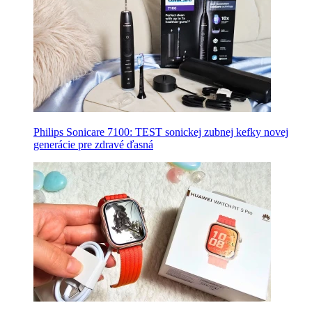
Philips Sonicare 7100: TEST sonickej zubnej kefky novej
generácie pre zdravé ďasná