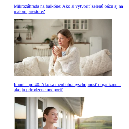
Mikrozáhrada na balkóne: Ako si vytvoriť zelenú oázu aj na
malom priestore?
Imunita po 40: Ako sa mení obranyschopnosť organizmu a
ako ju prirodzene podporiť