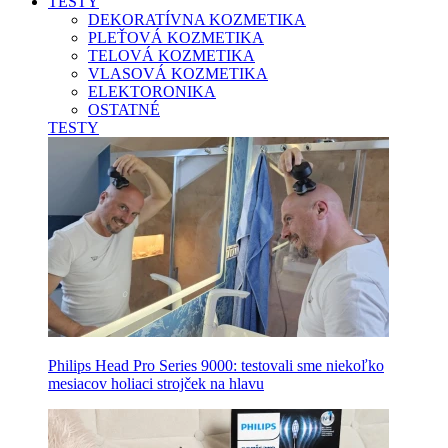
TESTY
DEKORATÍVNA KOZMETIKA
PLEŤOVÁ KOZMETIKA
TELOVÁ KOZMETIKA
VLASOVÁ KOZMETIKA
ELEKTORONIKA
OSTATNÉ
TESTY
Philips Head Pro Series 9000: testovali sme niekoľko
mesiacov holiaci strojček na hlavu