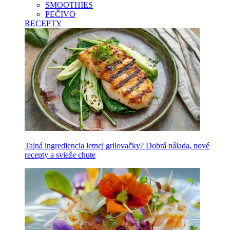
SMOOTHIES
PEČIVO
RECEPTY
Tajná ingrediencia letnej grilovačky? Dobrá nálada, nové
recepty a svieže chute