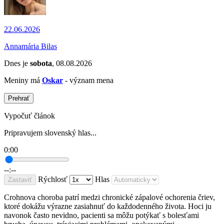
22.06.2026
Annamária Bilas
Dnes je
sobota
, 08.08.2026
Meniny má
Oskar
- význam mena
Prehrať
Vypočuť článok
Pripravujem slovenský hlas...
0:00
--:--
Rýchlosť
Hlas
Zastaviť
Crohnova choroba patrí medzi chronické zápalové ochorenia čriev,
ktoré dokážu výrazne zasiahnuť do každodenného života. Hoci ju
navonok často nevidno, pacienti sa môžu potýkať s bolesťami