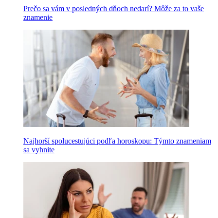
Prečo sa vám v posledných dňoch nedarí? Môže za to vaše
znamenie
Najhorší spolucestujúci podľa horoskopu: Týmto znameniam
sa vyhnite