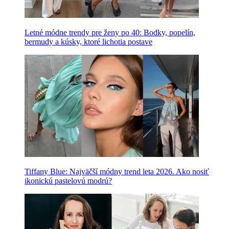
Letné módne trendy pre ženy po 40: Bodky, popelín,
bermudy a kúsky, ktoré lichotia postave
Tiffany Blue: Najväčší módny trend leta 2026. Ako nosiť
ikonickú pastelovú modrú?