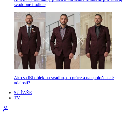
svadobné tradície
Ako sa líši oblek na svadbu, do práce a na spoločenské
udalosti?
SÚŤAŽE
TV