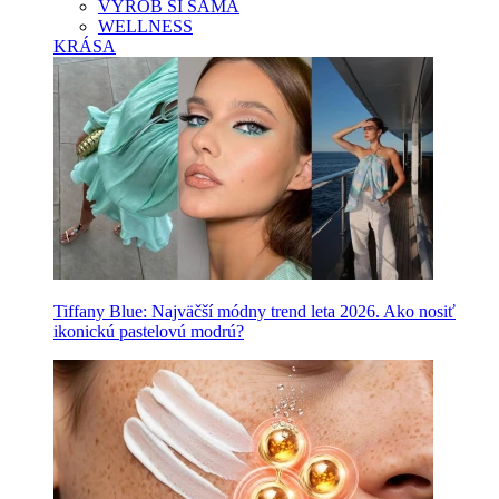
VYROB SI SAMA
WELLNESS
KRÁSA
Tiffany Blue: Najväčší módny trend leta 2026. Ako nosiť
ikonickú pastelovú modrú?