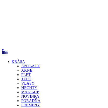
KRÁSA
ANTI-AGE
AKNÉ
PLEŤ
TELO
VLASY
NECHTY
MAKE-UP
NOVINKY
PORADŇA
PREMENY