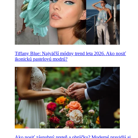
Tiffany Blue: Najväčší módny trend leta 2026. Ako nosiť
ikonickú pastelovú modrú?
Ako nosiť zásnubný prsteň a obrúčku? Moderné pravidlá aj