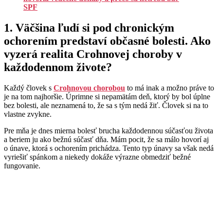
SPF
1. Väčšina ľudí si pod chronickým
ochorením predstaví občasné bolesti. Ako
vyzerá realita Crohnovej choroby v
každodennom živote?
Každý človek s
Crohnovou chorobou
to má inak a možno práve to
je na tom najhoršie. Úprimne si nepamätám deň, ktorý by bol úplne
bez bolesti, ale neznamená to, že sa s tým nedá žiť. Človek si na to
vlastne zvykne.
Pre mňa je dnes mierna bolesť brucha každodennou súčasťou života
a beriem ju ako bežnú súčasť dňa. Mám pocit, že sa málo hovorí aj
o únave, ktorá s ochorením prichádza. Tento typ únavy sa však nedá
vyriešiť spánkom a niekedy dokáže výrazne obmedziť bežné
fungovanie.