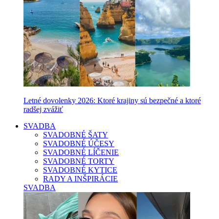
Letné dovolenky 2026: Ktoré krajiny sú bezpečné a ktoré
radšej zvážiť
SVADBA
SVADOBNÉ ŠATY
SVADOBNÉ ÚČESY
SVADOBNÉ LÍČENIE
SVADOBNÉ TORTY
SVADOBNÉ KYTICE
RADY A INŠPIRÁCIE
SVADBA