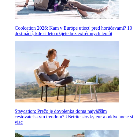
Coolcation 2026: Kam v Európe utiecť pred horúčavami? 10
destinácií, kde si leto užijete bez extrémnych teplôt
Staycation: Prečo je dovolenka doma najväčším
cestovateľským trendom? Ušetríte stovky eur a oddýchnete si
viac