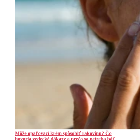
Môže opaľovací krém spôsobiť rakovinu? Čo
hovoria vedecké dôkazy a prečo sa netreba báť