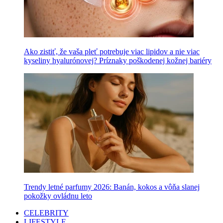
Ako zistiť, že vaša pleť potrebuje viac lipidov a nie viac
kyseliny hyalurónovej? Príznaky poškodenej kožnej bariéry
Trendy letné parfumy 2026: Banán, kokos a vôňa slanej
pokožky ovládnu leto
CELEBRITY
LIFESTYLE