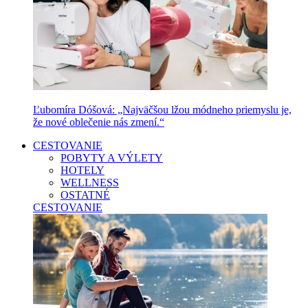
Ľubomíra Dóšová: „Najväčšou lžou módneho priemyslu je,
že nové oblečenie nás zmení.“
CESTOVANIE
POBYTY A VÝLETY
HOTELY
WELLNESS
OSTATNÉ
CESTOVANIE