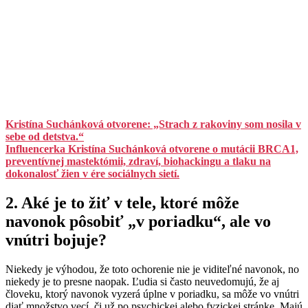
Kristína Suchánková otvorene: „Strach z rakoviny som nosila v
sebe od detstva.“
Influencerka Kristína Suchánková otvorene o mutácii BRCA1,
preventívnej mastektómii, zdraví, biohackingu a tlaku na
dokonalosť žien v ére sociálnych sietí.
2. Aké je to žiť v tele, ktoré môže
navonok pôsobiť „v poriadku“, ale vo
vnútri bojuje?
Niekedy je výhodou, že toto ochorenie nie je viditeľné navonok, no
niekedy je to presne naopak. Ľudia si často neuvedomujú, že aj
človeku, ktorý navonok vyzerá úplne v poriadku, sa môže vo vnútri
diať množstvo vecí, či už po psychickej alebo fyzickej stránke. Majú