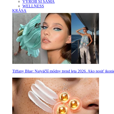
VYROB SI SAMA
WELLNESS
KRÁSA
Tiffany Blue: Najväčší módny trend leta 2026. Ako nosiť ikon