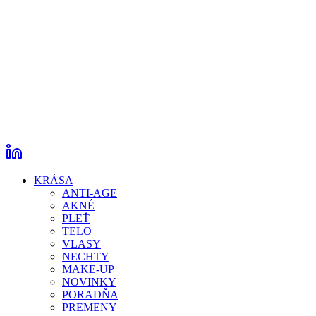
KRÁSA
ANTI-AGE
AKNÉ
PLEŤ
TELO
VLASY
NECHTY
MAKE-UP
NOVINKY
PORADŇA
PREMENY