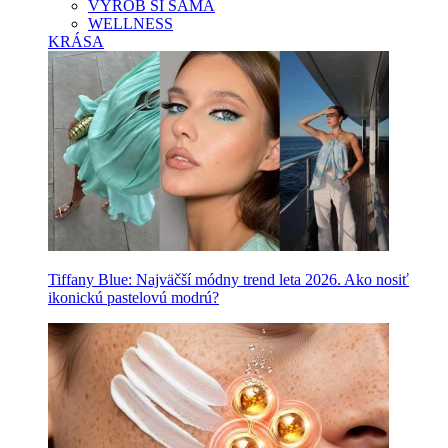
VYROB SI SAMA
WELLNESS
KRÁSA
Tiffany Blue: Najväčší módny trend leta 2026. Ako nosiť
ikonickú pastelovú modrú?