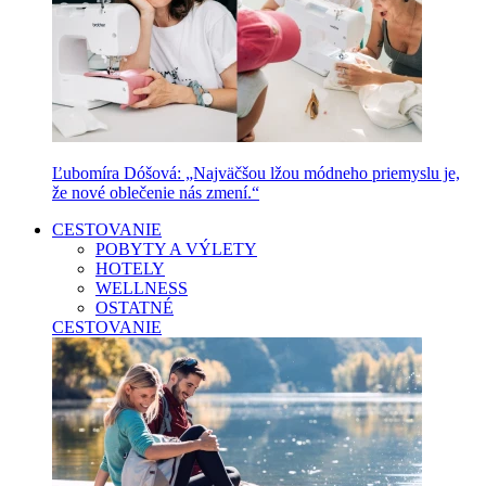
Ľubomíra Dóšová: „Najväčšou lžou módneho priemyslu je,
že nové oblečenie nás zmení.“
CESTOVANIE
POBYTY A VÝLETY
HOTELY
WELLNESS
OSTATNÉ
CESTOVANIE