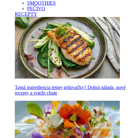
SMOOTHIES
PEČIVO
RECEPTY
Tajná ingrediencia letnej grilovačky? Dobrá nálada, nové
recepty a svieže chute