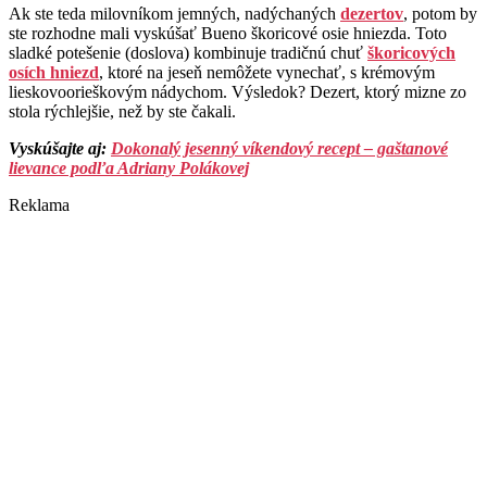
Ak ste teda milovníkom jemných, nadýchaných
dezertov
, potom by
ste rozhodne mali vyskúšať Bueno škoricové osie hniezda. Toto
sladké potešenie (doslova) kombinuje tradičnú chuť
škoricových
osích hniezd
, ktoré na jeseň nemôžete vynechať, s krémovým
lieskovoorieškovým nádychom. Výsledok? Dezert, ktorý mizne zo
stola rýchlejšie, než by ste čakali.
Vyskúšajte aj:
Dokonalý jesenný víkendový recept – gaštanové
lievance podľa Adriany Polákovej
Reklama