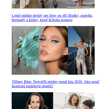
Letné módne trendy pre ženy po 40: Bodky, popelín,
bermudy a kúsky, ktoré lichotia postave
Tiffany Blue: Najväčší módny trend leta 2026. Ako nosiť
ikonickú pastelovú modrú?