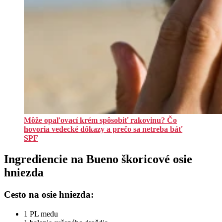
Môže opaľovací krém spôsobiť rakovinu? Čo
hovoria vedecké dôkazy a prečo sa netreba báť
SPF
Ingrediencie na Bueno škoricové osie
hniezda
Cesto na osie hniezda:
1 PL medu