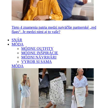
Tieto 4 znamenia patria medzi najväčšie partnerské „red
flags“. Je medzi nimi aj to vaše?
SNÁR
MÓDA
MÓDNE OUTFITY
MÓDNE INŠPIRÁCIE
MÓDNI NÁVRHÁRI
VYROB SI SAMA
MÓDA