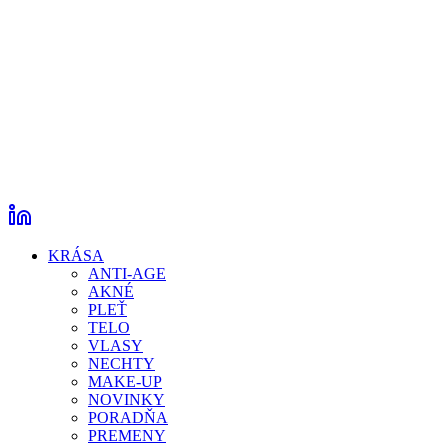
KRÁSA
ANTI-AGE
AKNÉ
PLEŤ
TELO
VLASY
NECHTY
MAKE-UP
NOVINKY
PORADŇA
PREMENY