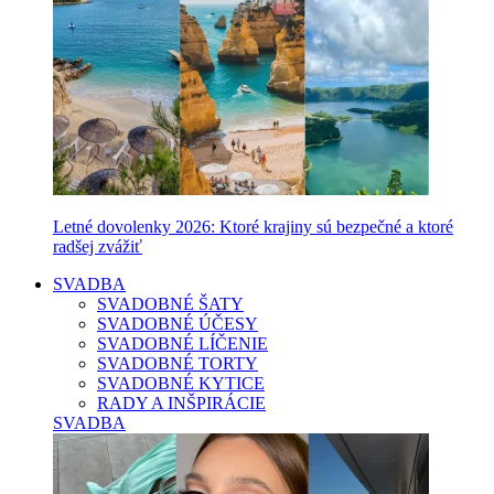
Letné dovolenky 2026: Ktoré krajiny sú bezpečné a ktoré
radšej zvážiť
SVADBA
SVADOBNÉ ŠATY
SVADOBNÉ ÚČESY
SVADOBNÉ LÍČENIE
SVADOBNÉ TORTY
SVADOBNÉ KYTICE
RADY A INŠPIRÁCIE
SVADBA