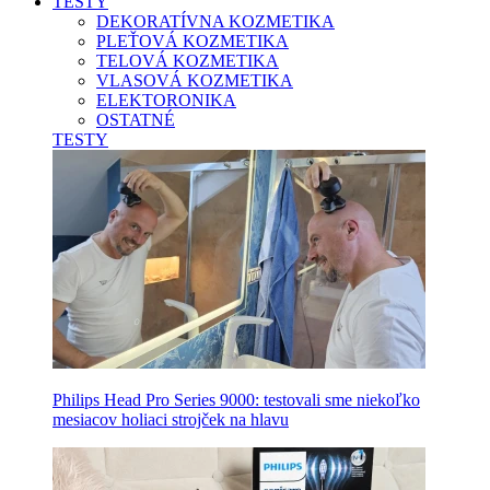
TESTY
DEKORATÍVNA KOZMETIKA
PLEŤOVÁ KOZMETIKA
TELOVÁ KOZMETIKA
VLASOVÁ KOZMETIKA
ELEKTORONIKA
OSTATNÉ
TESTY
Philips Head Pro Series 9000: testovali sme niekoľko
mesiacov holiaci strojček na hlavu