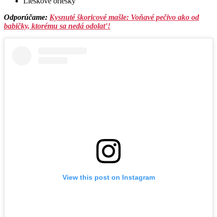
Lieskové oriešky
Odporúčame:
Kysnuté škoricové mašle: Voňavé pečivo ako od
babičky, ktorému sa nedá odolať!
View this post on Instagram