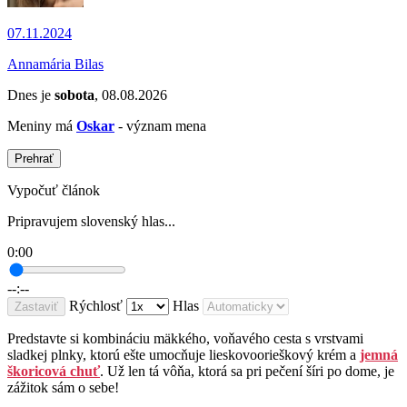
07.11.2024
Annamária Bilas
Dnes je
sobota
, 08.08.2026
Meniny má
Oskar
- význam mena
Prehrať
Vypočuť článok
Pripravujem slovenský hlas...
0:00
--:--
Rýchlosť
Hlas
Zastaviť
Predstavte si kombináciu mäkkého, voňavého cesta s vrstvami
sladkej plnky, ktorú ešte umocňuje lieskovoorieškový krém a
jemná
škoricová chuť
. Už len tá vôňa, ktorá sa pri pečení šíri po dome, je
zážitok sám o sebe!