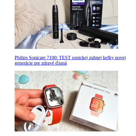
Philips Sonicare 7100: TEST sonickej zubnej kefky novej
generácie pre zdravé ďasná