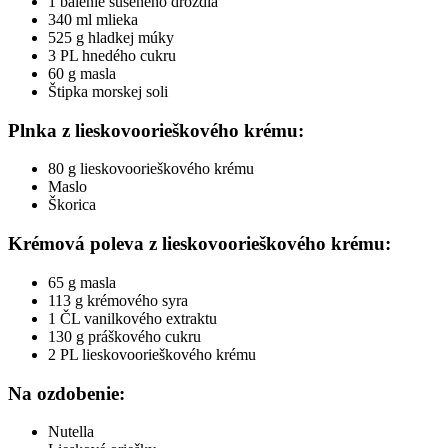
1 balenie sušeného droždia
340 ml mlieka
525 g hladkej múky
3 PL hnedého cukru
60 g masla
Štipka morskej soli
Plnka z lieskovoorieškového krému:
80 g lieskovoorieškového krému
Maslo
Škorica
Krémová poleva z lieskovoorieškového krému:
65 g masla
113 g krémového syra
1 ČL vanilkového extraktu
130 g práškového cukru
2 PL lieskovoorieškového krému
Na ozdobenie:
Nutella