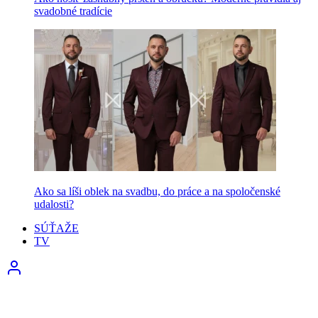
svadobné tradície
Ako sa líši oblek na svadbu, do práce a na spoločenské
udalosti?
SÚŤAŽE
TV