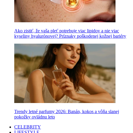
Ako zistiť, že vaša pleť potrebuje viac lipidov a nie viac
kyseliny hyalurónovej? Príznaky poškodenej kožnej bariéry
Trendy letné parfumy 2026: Banán, kokos a vôňa slanej
pokožky ovládnu leto
CELEBRITY
LIFESTYLE