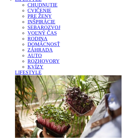
CHUDNUTIE
CVIČENIE
PRE ŽENY
INŠPIRÁCIE
SEBAROZVOJ
VOĽNÝ ČAS
RODINA
DOMÁCNOSŤ
ZÁHRADA
AUTO
ROZHOVORY
KVÍZY
LIFESTYLE