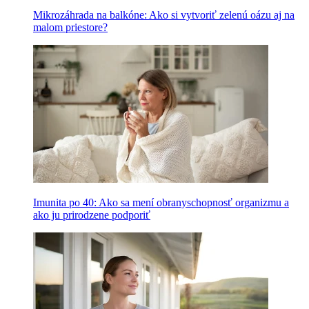
Mikrozáhrada na balkóne: Ako si vytvoriť zelenú oázu aj na
malom priestore?
Imunita po 40: Ako sa mení obranyschopnosť organizmu a
ako ju prirodzene podporiť