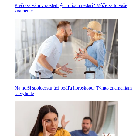
Prečo sa vám v posledných dňoch nedarí? Môže za to vaše
znamenie
Najhorší spolucestujúci podľa horoskopu: Týmto znameniam
sa vyhnite