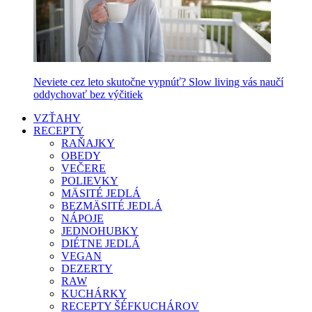
Neviete cez leto skutočne vypnúť? Slow living vás naučí
oddychovať bez výčitiek
VZŤAHY
RECEPTY
RAŇAJKY
OBEDY
VEČERE
POLIEVKY
MÄSITÉ JEDLÁ
BEZMÄSITÉ JEDLÁ
NÁPOJE
JEDNOHUBKY
DIÉTNE JEDLÁ
VEGAN
DEZERTY
RAW
KUCHÁRKY
RECEPTY ŠÉFKUCHÁROV