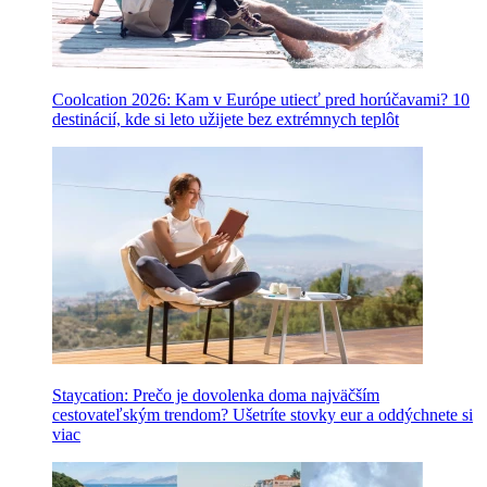
Coolcation 2026: Kam v Európe utiecť pred horúčavami? 10
destinácií, kde si leto užijete bez extrémnych teplôt
Staycation: Prečo je dovolenka doma najväčším
cestovateľským trendom? Ušetríte stovky eur a oddýchnete si
viac