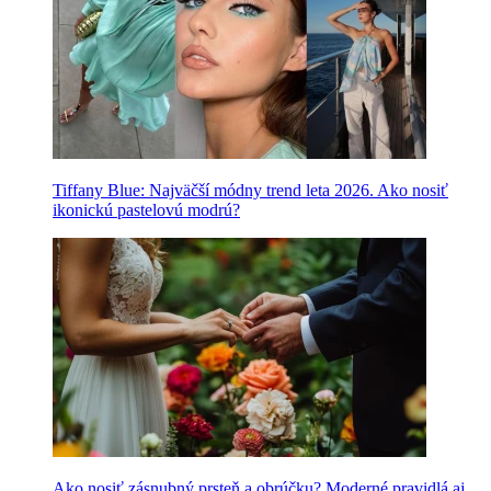
Tiffany Blue: Najväčší módny trend leta 2026. Ako nosiť
ikonickú pastelovú modrú?
Ako nosiť zásnubný prsteň a obrúčku? Moderné pravidlá aj