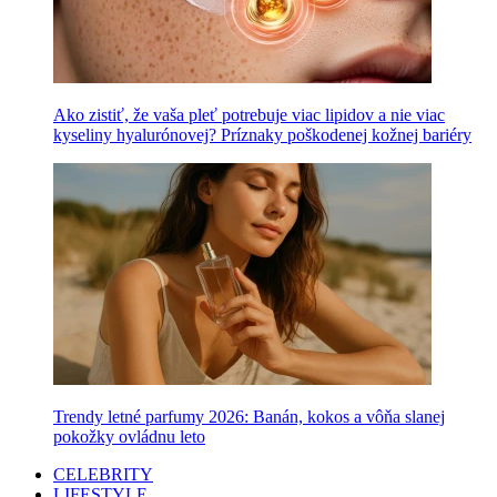
Ako zistiť, že vaša pleť potrebuje viac lipidov a nie viac
kyseliny hyalurónovej? Príznaky poškodenej kožnej bariéry
Trendy letné parfumy 2026: Banán, kokos a vôňa slanej
pokožky ovládnu leto
CELEBRITY
LIFESTYLE