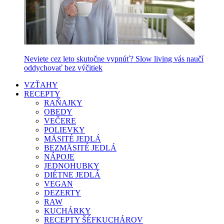
Neviete cez leto skutočne vypnúť? Slow living vás naučí
oddychovať bez výčitiek
VZŤAHY
RECEPTY
RAŇAJKY
OBEDY
VEČERE
POLIEVKY
MÄSITÉ JEDLÁ
BEZMÄSITÉ JEDLÁ
NÁPOJE
JEDNOHUBKY
DIÉTNE JEDLÁ
VEGAN
DEZERTY
RAW
KUCHÁRKY
RECEPTY ŠÉFKUCHÁROV