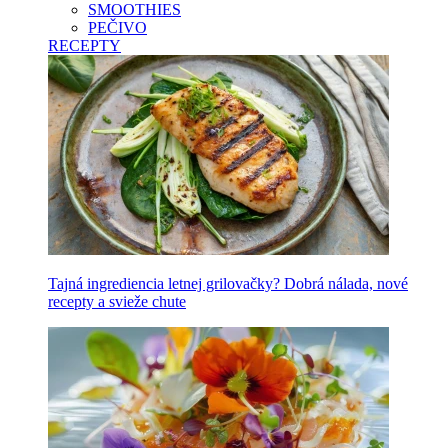
SMOOTHIES
PEČIVO
RECEPTY
Tajná ingrediencia letnej grilovačky? Dobrá nálada, nové
recepty a svieže chute