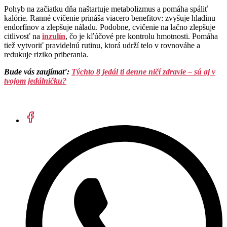
Pohyb na začiatku dňa naštartuje metabolizmus a pomáha spáliť
kalórie. Ranné cvičenie prináša viacero benefitov: zvyšuje hladinu
endorfínov a zlepšuje náladu. Podobne, cvičenie na lačno zlepšuje
citlivosť na
inzulín
, čo je kľúčové pre kontrolu hmotnosti. Pomáha
tiež vytvoriť pravidelnú rutinu, ktorá udrží telo v rovnováhe a
redukuje riziko priberania.
Bude vás zaujímať
:
Týchto 8 jedál ti denne ničí zdravie – sú aj v
tvojom jedálničku?