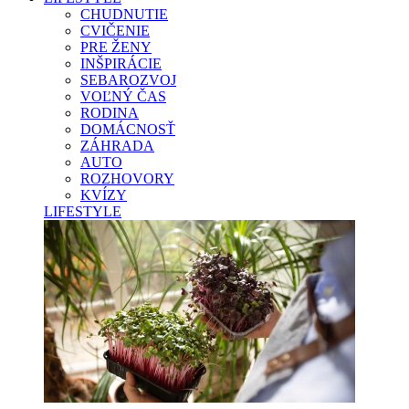
CHUDNUTIE
CVIČENIE
PRE ŽENY
INŠPIRÁCIE
SEBAROZVOJ
VOĽNÝ ČAS
RODINA
DOMÁCNOSŤ
ZÁHRADA
AUTO
ROZHOVORY
KVÍZY
LIFESTYLE