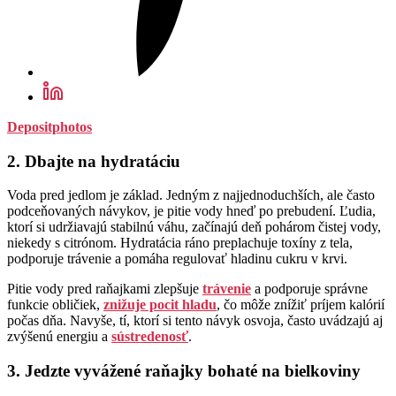
Depositphotos
2. Dbajte na hydratáciu
Voda pred jedlom je základ. Jedným z najjednoduchších, ale často
podceňovaných návykov, je pitie vody hneď po prebudení. Ľudia,
ktorí si udržiavajú stabilnú váhu, začínajú deň pohárom čistej vody,
niekedy s citrónom. Hydratácia ráno preplachuje toxíny z tela,
podporuje trávenie a pomáha regulovať hladinu cukru v krvi.
Pitie vody pred raňajkami zlepšuje
trávenie
a podporuje správne
funkcie obličiek,
znižuje pocit hladu
, čo môže znížiť príjem kalórií
počas dňa. Navyše, tí, ktorí si tento návyk osvoja, často uvádzajú aj
zvýšenú energiu a
sústredenosť
.
3. Jedzte vyvážené raňajky bohaté na bielkoviny