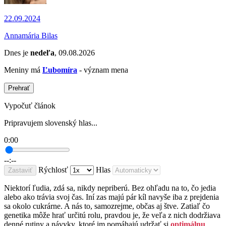
22.09.2024
Annamária Bilas
Dnes je
nedeľa
, 09.08.2026
Meniny má
Ľubomíra
- význam mena
Prehrať
Vypočuť článok
Pripravujem slovenský hlas...
0:00
--:--
Rýchlosť
Hlas
Zastaviť
Niektorí ľudia, zdá sa, nikdy nepriberú. Bez ohľadu na to, čo jedia
alebo ako trávia svoj čas. Iní zas majú pár kíl navyše iba z prejdenia
sa okolo cukrárne. A nás to, samozrejme, občas aj štve. Zatiaľ čo
genetika môže hrať určitú rolu, pravdou je, že veľa z nich dodržiava
denné rutiny a návyky, ktoré im pomáhajú udržať si
optimálnu