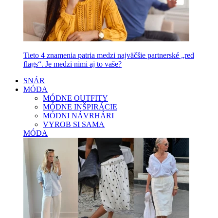
Tieto 4 znamenia patria medzi najväčšie partnerské „red
flags“. Je medzi nimi aj to vaše?
SNÁR
MÓDA
MÓDNE OUTFITY
MÓDNE INŠPIRÁCIE
MÓDNI NÁVRHÁRI
VYROB SI SAMA
MÓDA