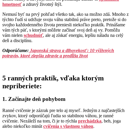
hmotnosť
a zdravý životný štýl.
Nemusí byť na prvý pohľad všetko tak, ako sa možno zdá. Mnoho z
týchto ľudí si udržuje svoju váhu stabilnú práve preto, pretože si do
svojho každodenného života preniesli niekoľko praktík. Prinášame
vám tých päť, s ktorými môžete začínať svoj deň aj vy. Pomôžu
vám nielen
schudnúť
, ale aj získať energiu, lepšiu náladu na celý
deň a disciplínu.
Odporúčame
:
Japonská strava a dlhovekosť: 10 výživných
potravín, ktoré zlepšia zdravie a predĺžia život
5 ranných praktík, vďaka ktorým
nepriberiete:
1. Začínajte deň pohybom
Ranné cvičenie je zázrak pre telo aj myseľ. Jedným z najčastejších
zvykov, ktorý odporúčajú ľudia so stabilnou váhou, je ranné
cvičenie. Nezáleží na tom, či je to rýchla
prechádzka
, beh, joga
alebo niekoľko minút
cvičenia s vlastnou váhou
.