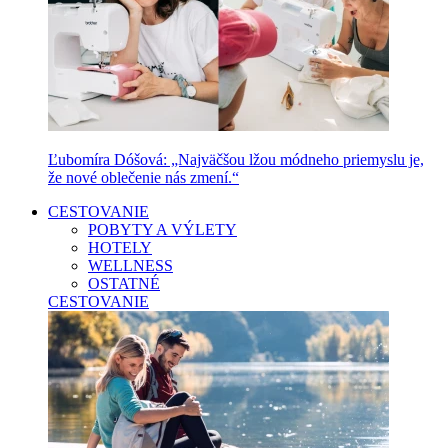
Ľubomíra Dóšová: „Najväčšou lžou módneho priemyslu je,
že nové oblečenie nás zmení.“
CESTOVANIE
POBYTY A VÝLETY
HOTELY
WELLNESS
OSTATNÉ
CESTOVANIE