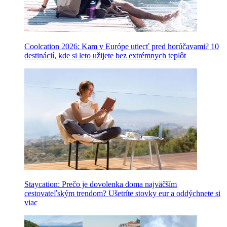
Coolcation 2026: Kam v Európe utiecť pred horúčavami? 10
destinácií, kde si leto užijete bez extrémnych teplôt
Staycation: Prečo je dovolenka doma najväčším
cestovateľským trendom? Ušetríte stovky eur a oddýchnete si
viac