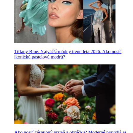
Tiffany Blue: Najväčší módny trend leta 2026. Ako nosiť
ikonickú pastelovú modrú?
Ako nosiť zásnubný prsteň a obrúčku? Moderné pravidlá aj