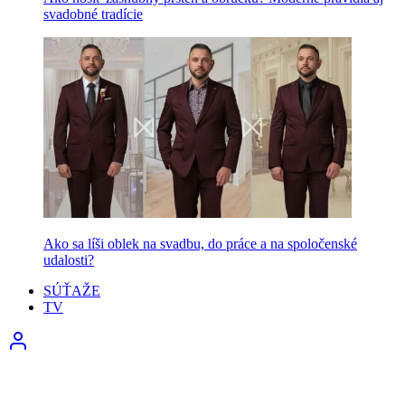
svadobné tradície
Ako sa líši oblek na svadbu, do práce a na spoločenské
udalosti?
SÚŤAŽE
TV