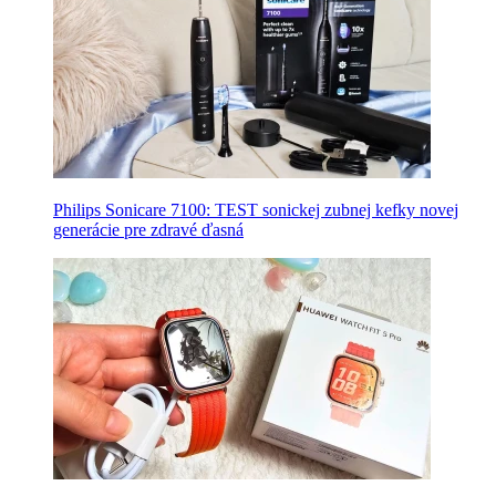
Philips Sonicare 7100: TEST sonickej zubnej kefky novej
generácie pre zdravé ďasná