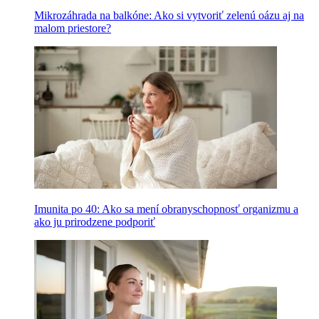
Mikrozáhrada na balkóne: Ako si vytvoriť zelenú oázu aj na
malom priestore?
Imunita po 40: Ako sa mení obranyschopnosť organizmu a
ako ju prirodzene podporiť