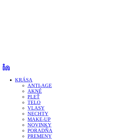
KRÁSA
ANTI-AGE
AKNÉ
PLEŤ
TELO
VLASY
NECHTY
MAKE-UP
NOVINKY
PORADŇA
PREMENY