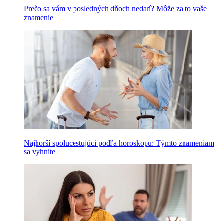
Prečo sa vám v posledných dňoch nedarí? Môže za to vaše
znamenie
Najhorší spolucestujúci podľa horoskopu: Týmto znameniam
sa vyhnite