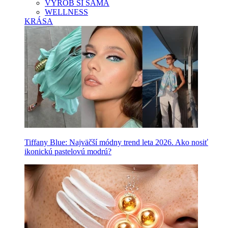
VYROB SI SAMA
WELLNESS
KRÁSA
Tiffany Blue: Najväčší módny trend leta 2026. Ako nosiť
ikonickú pastelovú modrú?