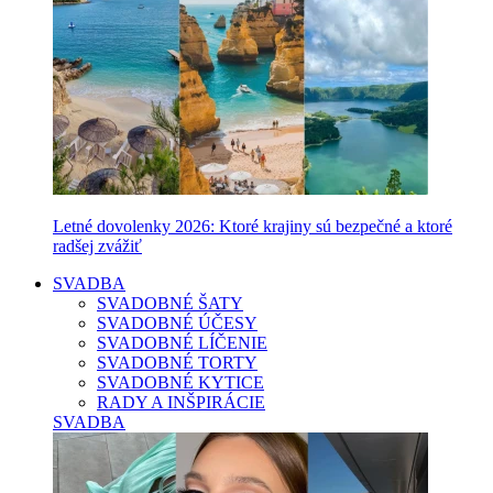
Letné dovolenky 2026: Ktoré krajiny sú bezpečné a ktoré
radšej zvážiť
SVADBA
SVADOBNÉ ŠATY
SVADOBNÉ ÚČESY
SVADOBNÉ LÍČENIE
SVADOBNÉ TORTY
SVADOBNÉ KYTICE
RADY A INŠPIRÁCIE
SVADBA