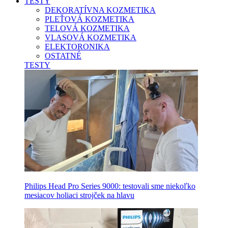
TESTY
DEKORATÍVNA KOZMETIKA
PLEŤOVÁ KOZMETIKA
TELOVÁ KOZMETIKA
VLASOVÁ KOZMETIKA
ELEKTORONIKA
OSTATNÉ
TESTY
Philips Head Pro Series 9000: testovali sme niekoľko
mesiacov holiaci strojček na hlavu