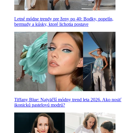
Letné módne trendy pre ženy po 40: Bodky, popelín,
bermudy a kúsky, ktoré lichotia postave
Tiffany Blue: Najväčší módny trend leta 2026. Ako nosiť
ikonickú pastelovú modrú?