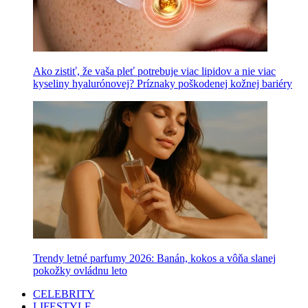
Ako zistiť, že vaša pleť potrebuje viac lipidov a nie viac
kyseliny hyalurónovej? Príznaky poškodenej kožnej bariéry
Trendy letné parfumy 2026: Banán, kokos a vôňa slanej
pokožky ovládnu leto
CELEBRITY
LIFESTYLE