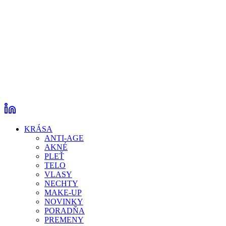
KRÁSA
ANTI-AGE
AKNÉ
PLEŤ
TELO
VLASY
NECHTY
MAKE-UP
NOVINKY
PORADŇA
PREMENY