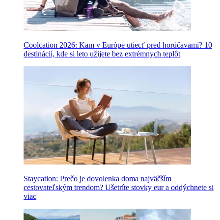
Coolcation 2026: Kam v Európe utiecť pred horúčavami? 10
destinácií, kde si leto užijete bez extrémnych teplôt
Staycation: Prečo je dovolenka doma najväčším
cestovateľským trendom? Ušetríte stovky eur a oddýchnete si
viac