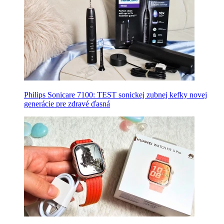
Philips Sonicare 7100: TEST sonickej zubnej kefky novej
generácie pre zdravé ďasná