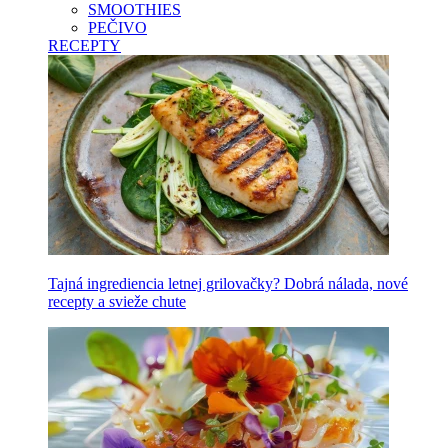
SMOOTHIES
PEČIVO
RECEPTY
Tajná ingrediencia letnej grilovačky? Dobrá nálada, nové
recepty a svieže chute