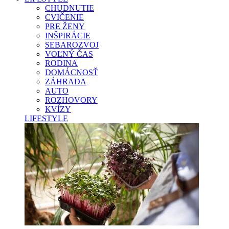
CHUDNUTIE
CVIČENIE
PRE ŽENY
INŠPIRÁCIE
SEBAROZVOJ
VOĽNÝ ČAS
RODINA
DOMÁCNOSŤ
ZÁHRADA
AUTO
ROZHOVORY
KVÍZY
LIFESTYLE