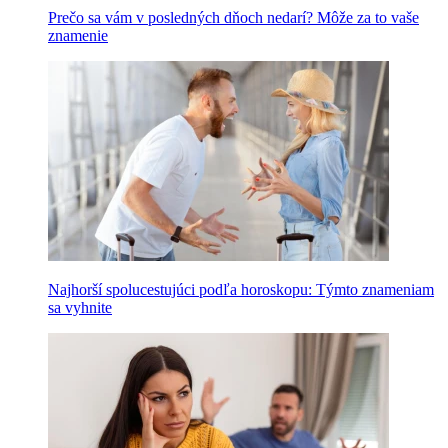
Prečo sa vám v posledných dňoch nedarí? Môže za to vaše
znamenie
Najhorší spolucestujúci podľa horoskopu: Týmto znameniam
sa vyhnite