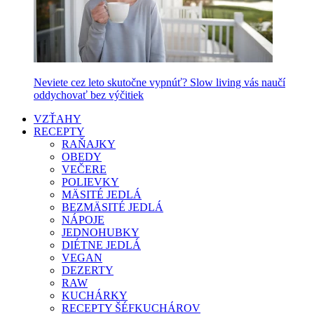
Neviete cez leto skutočne vypnúť? Slow living vás naučí
oddychovať bez výčitiek
VZŤAHY
RECEPTY
RAŇAJKY
OBEDY
VEČERE
POLIEVKY
MÄSITÉ JEDLÁ
BEZMÄSITÉ JEDLÁ
NÁPOJE
JEDNOHUBKY
DIÉTNE JEDLÁ
VEGAN
DEZERTY
RAW
KUCHÁRKY
RECEPTY ŠÉFKUCHÁROV