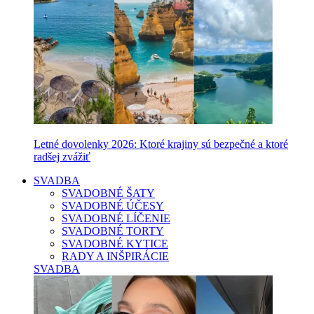
Letné dovolenky 2026: Ktoré krajiny sú bezpečné a ktoré
radšej zvážiť
SVADBA
SVADOBNÉ ŠATY
SVADOBNÉ ÚČESY
SVADOBNÉ LÍČENIE
SVADOBNÉ TORTY
SVADOBNÉ KYTICE
RADY A INŠPIRÁCIE
SVADBA