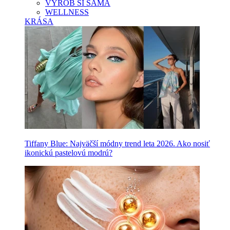
VYROB SI SAMA
WELLNESS
KRÁSA
Tiffany Blue: Najväčší módny trend leta 2026. Ako nosiť
ikonickú pastelovú modrú?