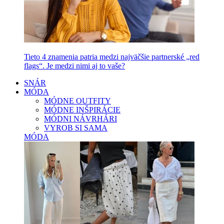
Tieto 4 znamenia patria medzi najväčšie partnerské „red
flags“. Je medzi nimi aj to vaše?
SNÁR
MÓDA
MÓDNE OUTFITY
MÓDNE INŠPIRÁCIE
MÓDNI NÁVRHÁRI
VYROB SI SAMA
MÓDA