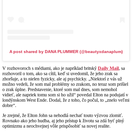
A post shared by DANA PLUMMER (@beautyxdanaplum)
V rozhovoroch s médiami, ako je napríklad britský
Daily Mail
, sa
rozhovoril o tom, ako sa cítil, keď si uvedomil, že jeho zrak sa
zhoršuje, a to nielen fyzicky, ale aj psychicky. „Niektorí z vás už
možno vedeli, že som mal problémy so zrakom, no teraz som prišiel
o zrak úplne. Predstavenie, ktoré som mal dnes, som nemohol
vidieť, ale napriek tomu som si ho užil“ povedal Elton na podujatí v
londýnskom West Ende. Dodal, že z toho, čo počul, to „znelo veľmi
dobre“.
Je zrejmé, že Elton John sa nehodlá nechať touto výzvou zlomiť.
Rovnako ako jeho hudba, aj jeho prístup k životu sa zdá byť plný
optimizmu a neochvejnej vôle prispôsobiť sa novej realite.