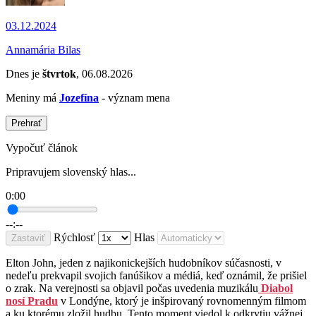
03.12.2024
Annamária Bilas
Dnes je
štvrtok
, 06.08.2026
Meniny má
Jozefína
- význam mena
Prehrať
Vypočuť článok
Pripravujem slovenský hlas...
0:00
--:--
Rýchlosť
Hlas
Zastaviť
Elton John, jeden z najikonickejších hudobníkov súčasnosti, v
nedeľu prekvapil svojich fanúšikov a médiá, keď oznámil, že prišiel
o zrak. Na verejnosti sa objavil počas uvedenia muzikálu
Diabol
nosí Pradu
v Londýne, ktorý je inšpirovaný rovnomenným filmom
a ku ktorému zložil hudbu. Tento moment viedol k odkrytiu vážnej