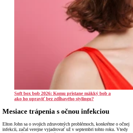
Soft box bob 2026: Komu pristane mäkký bob a
ako ho upraviť bez zdĺhavého stylingu?
Mesiace trápenia s očnou infekciou
Elton John sa o svojich zdravotných problémoch, konkrétne o očnej
infekcii, začal verejne vyjadrovať už v septembri tohto roku. Vtedy