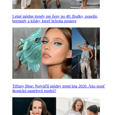
Letné módne trendy pre ženy po 40: Bodky, popelín,
bermudy a kúsky, ktoré lichotia postave
Tiffany Blue: Najväčší módny trend leta 2026. Ako nosiť
ikonickú pastelovú modrú?