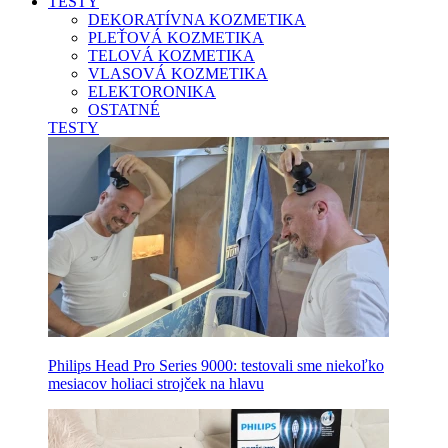
TESTY
DEKORATÍVNA KOZMETIKA
PLEŤOVÁ KOZMETIKA
TELOVÁ KOZMETIKA
VLASOVÁ KOZMETIKA
ELEKTORONIKA
OSTATNÉ
TESTY
Philips Head Pro Series 9000: testovali sme niekoľko
mesiacov holiaci strojček na hlavu