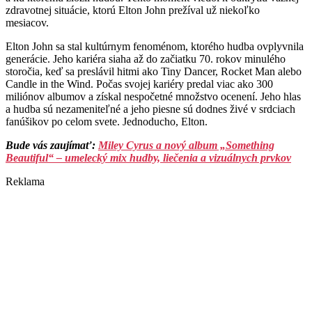
zdravotnej situácie, ktorú Elton John prežíval už niekoľko
mesiacov.
Elton John sa stal kultúrnym fenoménom, ktorého hudba ovplyvnila
generácie. Jeho kariéra siaha až do začiatku 70. rokov minulého
storočia, keď sa preslávil hitmi ako Tiny Dancer, Rocket Man alebo
Candle in the Wind. Počas svojej kariéry predal viac ako 300
miliónov albumov a získal nespočetné množstvo ocenení. Jeho hlas
a hudba sú nezameniteľné a jeho piesne sú dodnes živé v srdciach
fanúšikov po celom svete. Jednoducho, Elton.
Bude vás zaujímať:
Miley Cyrus a nový album „Something
Beautiful“ – umelecký mix hudby, liečenia a vizuálnych prvkov
Reklama