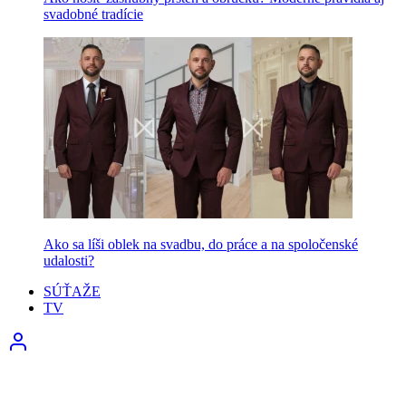
svadobné tradície
Ako sa líši oblek na svadbu, do práce a na spoločenské
udalosti?
SÚŤAŽE
TV