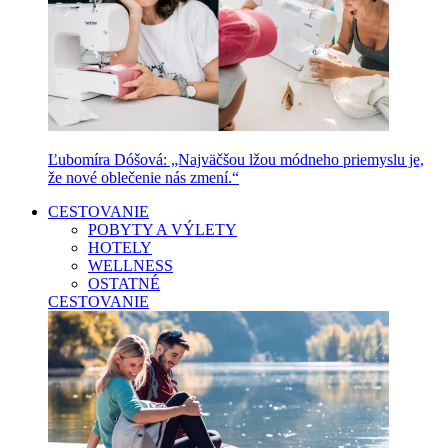
Ľubomíra Dóšová: „Najväčšou lžou módneho priemyslu je,
že nové oblečenie nás zmení.“
CESTOVANIE
POBYTY A VÝLETY
HOTELY
WELLNESS
OSTATNÉ
CESTOVANIE