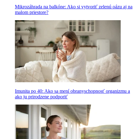
Mikrozáhrada na balkóne: Ako si vytvoriť zelenú oázu aj na
malom priestore?
Imunita po 40: Ako sa mení obranyschopnosť organizmu a
ako ju prirodzene podporiť