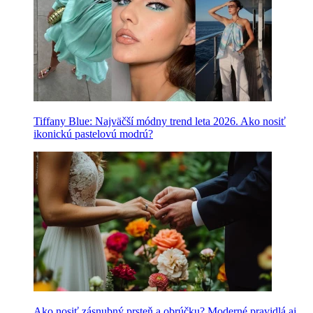
Tiffany Blue: Najväčší módny trend leta 2026. Ako nosiť
ikonickú pastelovú modrú?
Ako nosiť zásnubný prsteň a obrúčku? Moderné pravidlá aj