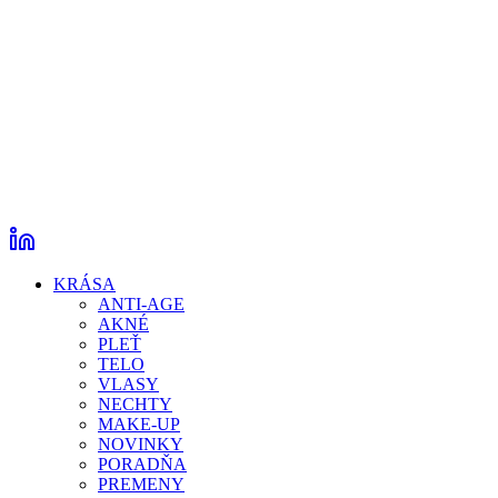
KRÁSA
ANTI-AGE
AKNÉ
PLEŤ
TELO
VLASY
NECHTY
MAKE-UP
NOVINKY
PORADŇA
PREMENY