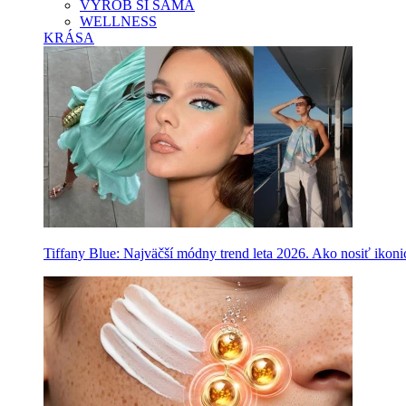
VYROB SI SAMA
WELLNESS
KRÁSA
Tiffany Blue: Najväčší módny trend leta 2026. Ako nosiť ikon