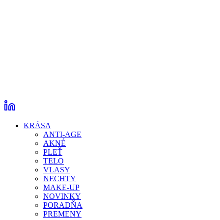
KRÁSA
ANTI-AGE
AKNÉ
PLEŤ
TELO
VLASY
NECHTY
MAKE-UP
NOVINKY
PORADŇA
PREMENY