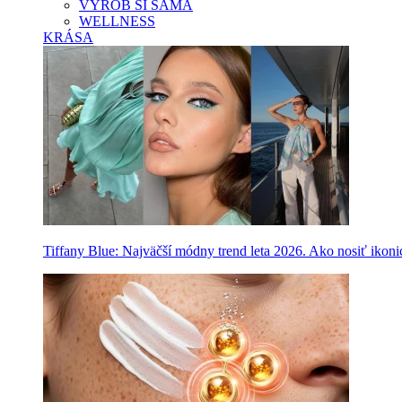
VYROB SI SAMA
WELLNESS
KRÁSA
Tiffany Blue: Najväčší módny trend leta 2026. Ako nosiť ikon