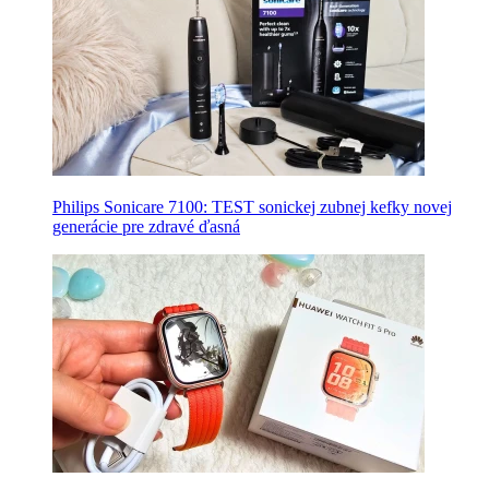
Philips Sonicare 7100: TEST sonickej zubnej kefky novej
generácie pre zdravé ďasná