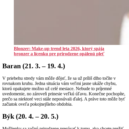
Blonzer: Make-up trend leta 2026, ktorý spája
bronzer a lícenku pre prirodzene opálenú pleť
Baran (21. 3. – 19. 4.)
V priebehu stredy vám môže dôjsť, že sa už príliš dlho točíte v
rovnakom kruhu. Jedna situácia vám veľmi jasne ukáže chybu,
ktorú opakujete možno už celé mesiace. Nebude to príjemné
uvedomenie, no zároveň prinesie veľkú úľavu. Konečne pochopíte,
prečo sa niektoré veci stále neposúvali ďalej. A práve toto môže byť
začiatok oveľa pokojnejšieho obdobia.
Býk (20. 4. – 20. 5.)
Myšlienky sa začnú prirodzene presúvať k tomu, ako chcete prežiť