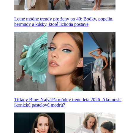
Letné módne trendy pre ženy po 40: Bodky, popelín,
bermudy a kúsky, ktoré lichotia postave
Tiffany Blue: Najväčší módny trend leta 2026. Ako nosiť
ikonickú pastelovú modrú?