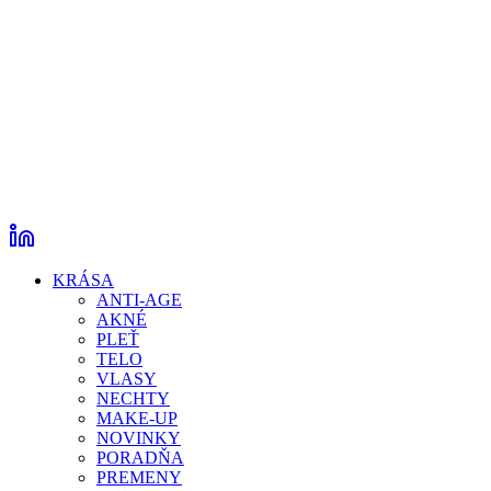
KRÁSA
ANTI-AGE
AKNÉ
PLEŤ
TELO
VLASY
NECHTY
MAKE-UP
NOVINKY
PORADŇA
PREMENY