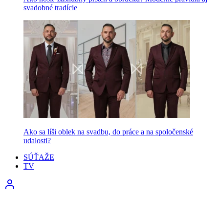
svadobné tradície
Ako sa líši oblek na svadbu, do práce a na spoločenské
udalosti?
SÚŤAŽE
TV