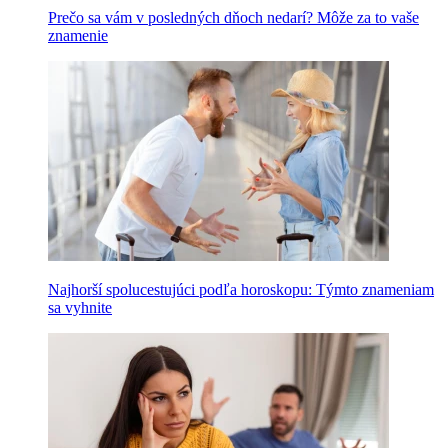
Prečo sa vám v posledných dňoch nedarí? Môže za to vaše
znamenie
Najhorší spolucestujúci podľa horoskopu: Týmto znameniam
sa vyhnite