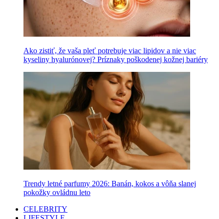
Ako zistiť, že vaša pleť potrebuje viac lipidov a nie viac
kyseliny hyalurónovej? Príznaky poškodenej kožnej bariéry
Trendy letné parfumy 2026: Banán, kokos a vôňa slanej
pokožky ovládnu leto
CELEBRITY
LIFESTYLE