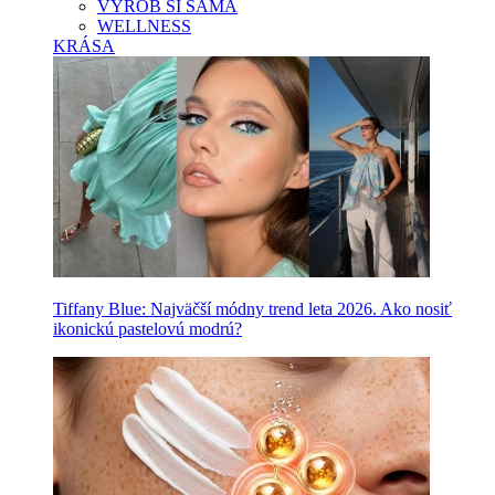
VYROB SI SAMA
WELLNESS
KRÁSA
Tiffany Blue: Najväčší módny trend leta 2026. Ako nosiť
ikonickú pastelovú modrú?