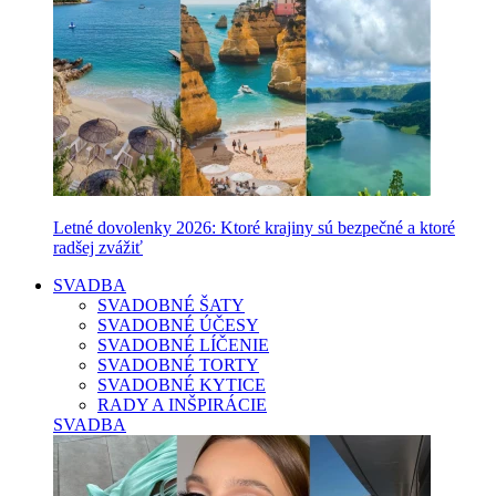
Letné dovolenky 2026: Ktoré krajiny sú bezpečné a ktoré
radšej zvážiť
SVADBA
SVADOBNÉ ŠATY
SVADOBNÉ ÚČESY
SVADOBNÉ LÍČENIE
SVADOBNÉ TORTY
SVADOBNÉ KYTICE
RADY A INŠPIRÁCIE
SVADBA