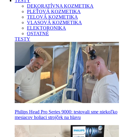
TESTY
DEKORATÍVNA KOZMETIKA
PLEŤOVÁ KOZMETIKA
TELOVÁ KOZMETIKA
VLASOVÁ KOZMETIKA
ELEKTORONIKA
OSTATNÉ
TESTY
Philips Head Pro Series 9000: testovali sme niekoľko
mesiacov holiaci strojček na hlavu