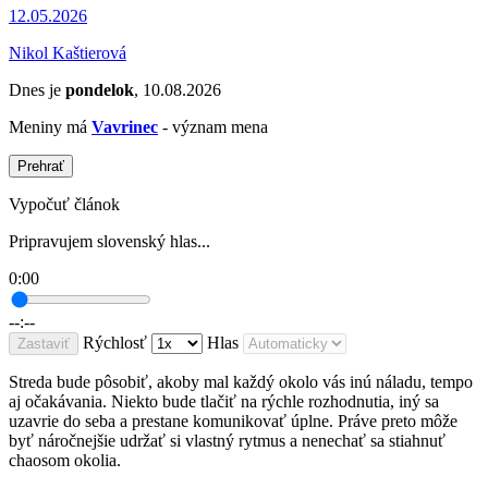
12.05.2026
Nikol Kaštierová
Dnes je
pondelok
, 10.08.2026
Meniny má
Vavrinec
- význam mena
Prehrať
Vypočuť článok
Pripravujem slovenský hlas...
0:00
--:--
Rýchlosť
Hlas
Zastaviť
Streda bude pôsobiť, akoby mal každý okolo vás inú náladu, tempo
aj očakávania. Niekto bude tlačiť na rýchle rozhodnutia, iný sa
uzavrie do seba a prestane komunikovať úplne. Práve preto môže
byť náročnejšie udržať si vlastný rytmus a nenechať sa stiahnuť
chaosom okolia.