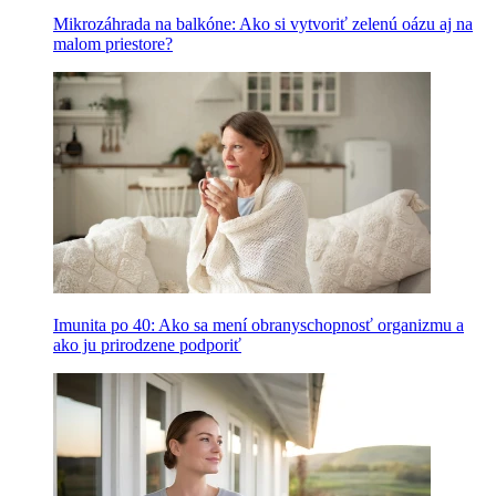
Mikrozáhrada na balkóne: Ako si vytvoriť zelenú oázu aj na
malom priestore?
Imunita po 40: Ako sa mení obranyschopnosť organizmu a
ako ju prirodzene podporiť