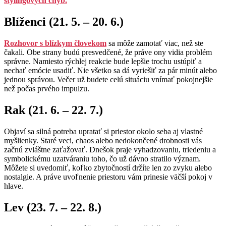
stylingových chýb.
Blíženci (21. 5. – 20. 6.)
Rozhovor s blízkym človekom
sa môže zamotať viac, než ste
čakali. Obe strany budú presvedčené, že práve ony vidia problém
správne. Namiesto rýchlej reakcie bude lepšie trochu ustúpiť a
nechať emócie usadiť. Nie všetko sa dá vyriešiť za pár minút alebo
jednou správou. Večer už budete celú situáciu vnímať pokojnejšie
než počas prvého impulzu.
Rak (21. 6. – 22. 7.)
Objaví sa silná potreba upratať si priestor okolo seba aj vlastné
myšlienky. Staré veci, chaos alebo nedokončené drobnosti vás
začnú zvláštne zaťažovať. Dnešok praje vyhadzovaniu, triedeniu a
symbolickému uzatváraniu toho, čo už dávno stratilo význam.
Môžete si uvedomiť, koľko zbytočností držíte len zo zvyku alebo
nostalgie. A práve uvoľnenie priestoru vám prinesie väčší pokoj v
hlave.
Lev (23. 7. – 22. 8.)