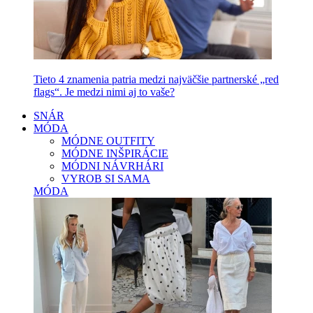
Tieto 4 znamenia patria medzi najväčšie partnerské „red
flags“. Je medzi nimi aj to vaše?
SNÁR
MÓDA
MÓDNE OUTFITY
MÓDNE INŠPIRÁCIE
MÓDNI NÁVRHÁRI
VYROB SI SAMA
MÓDA