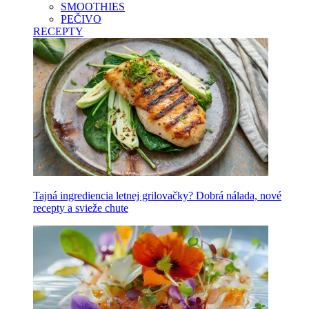
SMOOTHIES
PEČIVO
RECEPTY
Tajná ingrediencia letnej grilovačky? Dobrá nálada, nové
recepty a svieže chute