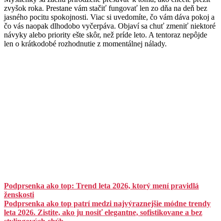
zvyšok roka. Prestane vám stačiť fungovať len zo dňa na deň bez
jasného pocitu spokojnosti. Viac si uvedomíte, čo vám dáva pokoj a
čo vás naopak dlhodobo vyčerpáva. Objaví sa chuť zmeniť niektoré
návyky alebo priority ešte skôr, než príde leto. A tentoraz nepôjde
len o krátkodobé rozhodnutie z momentálnej nálady.
Podprsenka ako top: Trend leta 2026, ktorý mení pravidlá
ženskosti
Podprsenka ako top patrí medzi najvýraznejšie módne trendy
leta 2026. Zistite, ako ju nosiť elegantne, sofistikovane a bez