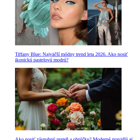
Tiffany Blue: Najväčší módny trend leta 2026. Ako nosiť
ikonickú pastelovú modrú?
Ako nosiť zásnubný prsteň a obrúčku? Moderné pravidlá aj