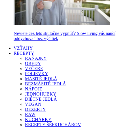
Neviete cez leto skutočne vypnúť? Slow living vás naučí
oddychovať bez výčitiek
VZŤAHY
RECEPTY
RAŇAJKY
OBEDY
VEČERE
POLIEVKY
MÄSITÉ JEDLÁ
BEZMÄSITÉ JEDLÁ
NÁPOJE
JEDNOHUBKY
DIÉTNE JEDLÁ
VEGAN
DEZERTY
RAW
KUCHÁRKY
RECEPTY ŠÉFKUCHÁROV