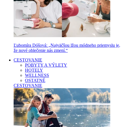
Ľubomíra Dóšová: „Najväčšou lžou módneho priemyslu je,
že nové oblečenie nás zmení.“
CESTOVANIE
POBYTY A VÝLETY
HOTELY
WELLNESS
OSTATNÉ
CESTOVANIE