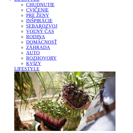
CHUDNUTIE
CVIČENIE
PRE ŽENY
INŠPIRÁCIE
SEBAROZVOJ
VOĽNÝ ČAS
RODINA
DOMÁCNOSŤ
ZÁHRADA
AUTO
ROZHOVORY
KVÍZY
LIFESTYLE