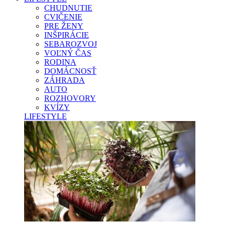
CHUDNUTIE
CVIČENIE
PRE ŽENY
INŠPIRÁCIE
SEBAROZVOJ
VOĽNÝ ČAS
RODINA
DOMÁCNOSŤ
ZÁHRADA
AUTO
ROZHOVORY
KVÍZY
LIFESTYLE