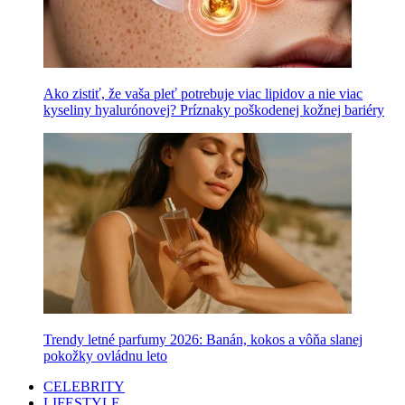
Ako zistiť, že vaša pleť potrebuje viac lipidov a nie viac
kyseliny hyalurónovej? Príznaky poškodenej kožnej bariéry
Trendy letné parfumy 2026: Banán, kokos a vôňa slanej
pokožky ovládnu leto
CELEBRITY
LIFESTYLE