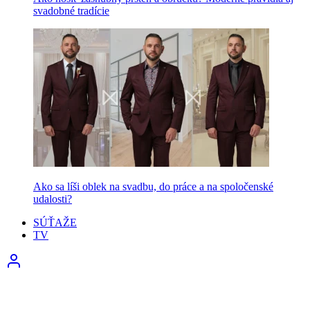
svadobné tradície
Ako sa líši oblek na svadbu, do práce a na spoločenské
udalosti?
SÚŤAŽE
TV