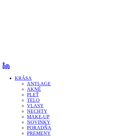
KRÁSA
ANTI-AGE
AKNÉ
PLEŤ
TELO
VLASY
NECHTY
MAKE-UP
NOVINKY
PORADŇA
PREMENY