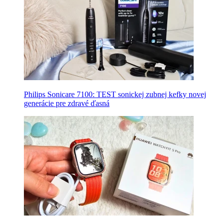
Philips Sonicare 7100: TEST sonickej zubnej kefky novej
generácie pre zdravé ďasná