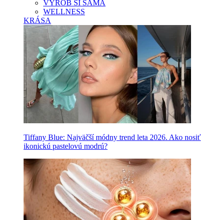
VYROB SI SAMA
WELLNESS
KRÁSA
Tiffany Blue: Najväčší módny trend leta 2026. Ako nosiť
ikonickú pastelovú modrú?