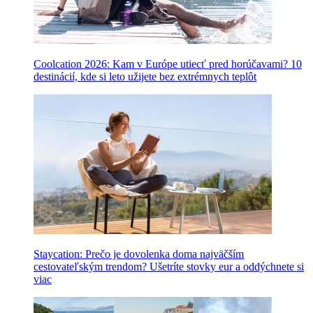
Coolcation 2026: Kam v Európe utiecť pred horúčavami? 10
destinácií, kde si leto užijete bez extrémnych teplôt
Staycation: Prečo je dovolenka doma najväčším
cestovateľským trendom? Ušetríte stovky eur a oddýchnete si
viac