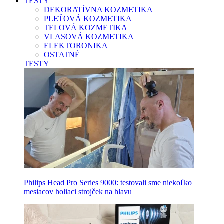
TESTY
DEKORATÍVNA KOZMETIKA
PLEŤOVÁ KOZMETIKA
TELOVÁ KOZMETIKA
VLASOVÁ KOZMETIKA
ELEKTORONIKA
OSTATNÉ
TESTY
Philips Head Pro Series 9000: testovali sme niekoľko
mesiacov holiaci strojček na hlavu