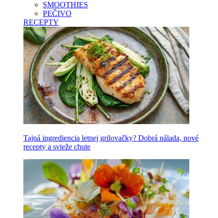
SMOOTHIES
PEČIVO
RECEPTY
Tajná ingrediencia letnej grilovačky? Dobrá nálada, nové
recepty a svieže chute