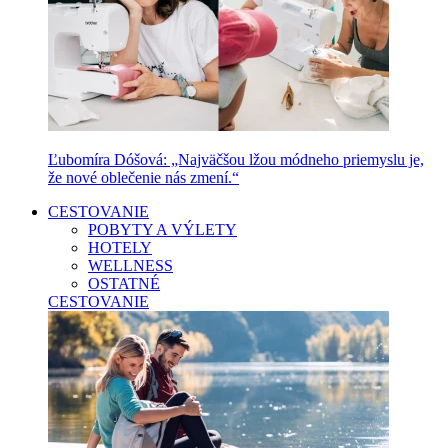
Ľubomíra Dóšová: „Najväčšou lžou módneho priemyslu je,
že nové oblečenie nás zmení.“
CESTOVANIE
POBYTY A VÝLETY
HOTELY
WELLNESS
OSTATNÉ
CESTOVANIE