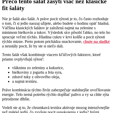
Prečo tento šalát zasýti viac než klasické
fit šaláty
Nie je šalát ako šalát. A práve pocit sýtosti je to, čo často rozhoduje
o tom, či si jedlo naozaj užijete, alebo budete o hodinu opäť hladná.
Väčšina klasických šalátov je založená najmä na zelenine s
minimom bielkovín a tukov. Výsledok síce pôsobí ľahko, no telo ho
spracuje veľmi rýchlo. Hladina cukru v krvi kolíše a pocit sýtosti
rýchlo mizne. Preto potom prichádza snackovanie,
chute na sladké
a neustály pocit, že by ste si niečo dali.
Tento šalát však kombinuje viacero kľúčových faktorov, ktoré
priamo ovplyvňujú sýtosť:
vlákninu zo zeleniny a kukurice,
bielkoviny z jogurtu a feta syra,
zdravé tuky z olivového oleja,
a najmä textúru.
Práve kombinácia týchto živín zabezpečuje stabilnejšie uvoľňovanie
energie. Telo nemá potrebu rýchlo dopĺňať palivo a vy sa cítite sýta
prirodzene dlhšie.
Vedeli ste aj to, že chrumkavá textúra aktivuje mozog intenzívnejšie
než mäkké jedlá, čo zvyšuje pocit uspokojenia z jedla? Inými