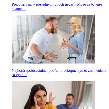
Prečo sa vám v posledných dňoch nedarí? Môže za to vaše
znamenie
Najhorší spolucestujúci podľa horoskopu: Týmto znameniam
sa vyhnite