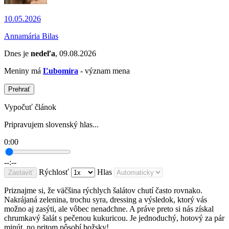
10.05.2026
Annamária Bilas
Dnes je
nedeľa
, 09.08.2026
Meniny má
Ľubomíra
- význam mena
Prehrať
Vypočuť článok
Pripravujem slovenský hlas...
0:00
--:--
Rýchlosť
Hlas
Zastaviť
Priznajme si, že väčšina rýchlych šalátov chutí často rovnako.
Nakrájaná zelenina, trochu syra, dressing a výsledok, ktorý vás
možno aj zasýti, ale vôbec nenadchne. A práve preto si nás získal
chrumkavý šalát s pečenou kukuricou. Je jednoduchý, hotový za pár
minút, no pritom pôsobí božsky!