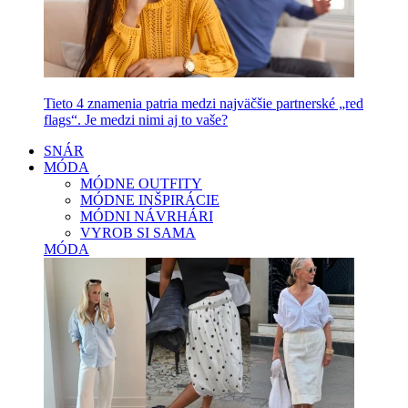
Tieto 4 znamenia patria medzi najväčšie partnerské „red
flags“. Je medzi nimi aj to vaše?
SNÁR
MÓDA
MÓDNE OUTFITY
MÓDNE INŠPIRÁCIE
MÓDNI NÁVRHÁRI
VYROB SI SAMA
MÓDA