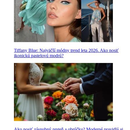
Tiffany Blue: Najväčší módny trend leta 2026. Ako nosiť
ikonickú pastelovú modrú?
Ako nosiť zásnubný prsteň a obrúčku? Moderné pravidlá aj