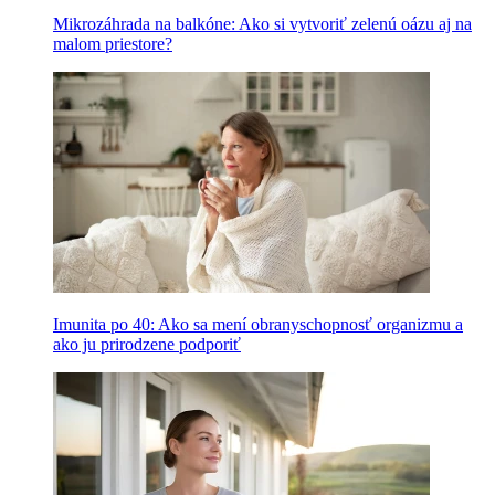
Mikrozáhrada na balkóne: Ako si vytvoriť zelenú oázu aj na
malom priestore?
Imunita po 40: Ako sa mení obranyschopnosť organizmu a
ako ju prirodzene podporiť