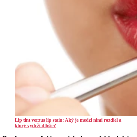
Lip tint verzus lip stain: Aký je medzi nimi rozdiel a
ktorý vydrží dlhšie?