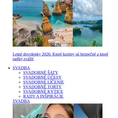
Letné dovolenky 2026: Ktoré krajiny sú bezpečné a ktoré
radšej zvážiť
SVADBA
SVADOBNÉ ŠATY
SVADOBNÉ ÚČESY
SVADOBNÉ LÍČENIE
SVADOBNÉ TORTY
SVADOBNÉ KYTICE
RADY A INŠPIRÁCIE
SVADBA