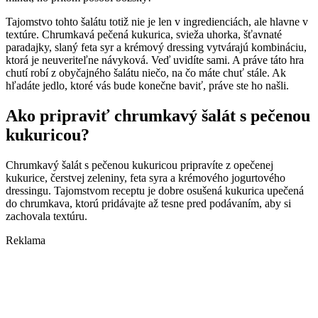
Tajomstvo tohto šalátu totiž nie je len v ingredienciách, ale hlavne v
textúre. Chrumkavá pečená kukurica, svieža uhorka, šťavnaté
paradajky, slaný feta syr a krémový dressing vytvárajú kombináciu,
ktorá je neuveriteľne návyková. Veď uvidíte sami. A práve táto hra
chutí robí z obyčajného šalátu niečo, na čo máte chuť stále. Ak
hľadáte jedlo, ktoré vás bude konečne baviť, práve ste ho našli.
Ako pripraviť chrumkavý šalát s pečenou
kukuricou?
Chrumkavý šalát s pečenou kukuricou pripravíte z opečenej
kukurice, čerstvej zeleniny, feta syra a krémového jogurtového
dressingu. Tajomstvom receptu je dobre osušená kukurica upečená
do chrumkava, ktorú pridávajte až tesne pred podávaním, aby si
zachovala textúru.
Reklama