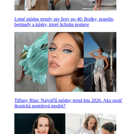
Letné módne trendy pre ženy po 40: Bodky, popelín,
bermudy a kúsky, ktoré lichotia postave
Tiffany Blue: Najväčší módny trend leta 2026. Ako nosiť
ikonickú pastelovú modrú?