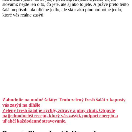
slovami: nejde len o to, čo jete, ale aj ako to jete. A práve preto tento
šalát nepôsobí ako diétne jedlo, ale skôr ako plnohodnotné jedlo,
ktoré vás reálne zasýti.
Zabudnite na nudné šaláty: Tento zelený fresh šalát z kapusty
vás zasýti na dlhšie
Zelený fresh šalát je rýchly, zdravý a plný chuti. Objavte
najjednoduchší recept, ktorý vás zasýti, podporí energiu a
uľahčí každodenné stravovanie.