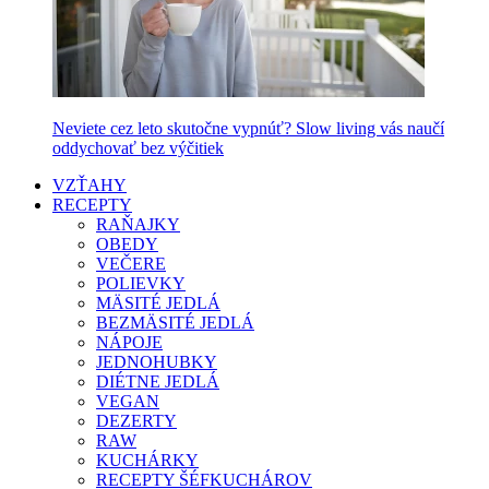
Neviete cez leto skutočne vypnúť? Slow living vás naučí
oddychovať bez výčitiek
VZŤAHY
RECEPTY
RAŇAJKY
OBEDY
VEČERE
POLIEVKY
MÄSITÉ JEDLÁ
BEZMÄSITÉ JEDLÁ
NÁPOJE
JEDNOHUBKY
DIÉTNE JEDLÁ
VEGAN
DEZERTY
RAW
KUCHÁRKY
RECEPTY ŠÉFKUCHÁROV