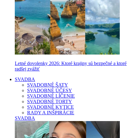
Letné dovolenky 2026: Ktoré krajiny sú bezpečné a ktoré
radšej zvážiť
SVADBA
SVADOBNÉ ŠATY
SVADOBNÉ ÚČESY
SVADOBNÉ LÍČENIE
SVADOBNÉ TORTY
SVADOBNÉ KYTICE
RADY A INŠPIRÁCIE
SVADBA