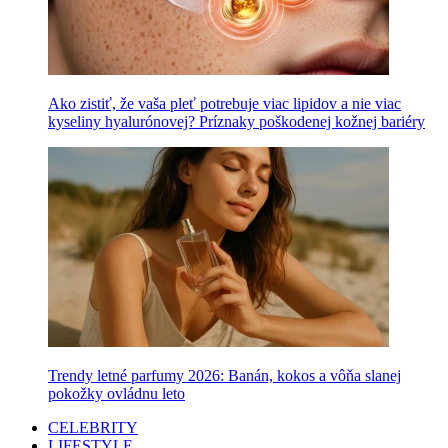
Ako zistiť, že vaša pleť potrebuje viac lipidov a nie viac
kyseliny hyalurónovej? Príznaky poškodenej kožnej bariéry
Trendy letné parfumy 2026: Banán, kokos a vôňa slanej
pokožky ovládnu leto
CELEBRITY
LIFESTYLE