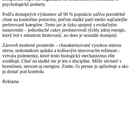
psychologické podnety.
Podľa dostupných výskumov až 90 % populácie zažíva pravidelné
chute na konkrétne potraviny, pričom sladké patrí medzi najčastejšie
preferované kategórie. Tento jav je úzko spojený s evolučným
nastavením – jednoduché cukry predstavovali rýchly zdroj energie,
ktorý bol v minulosti limitovaný, no dnes je neustále dostupný.
Zároveň moderné prostredie – charakterizované vysokou mierou
stresu, nedostatkom spánku a kolísavým stravovacím režimom –
vytvára podmienky, ktoré tento biologický mechanizmus ešte
zosilňujú. Chuť na sladké nie je len o disciplíne. Môže súvisieť s
hormónmi, stresom aj energiou. Zistite, čo presne ju spôsobuje a ako
ju dostať pod kontrolu.
Reklama