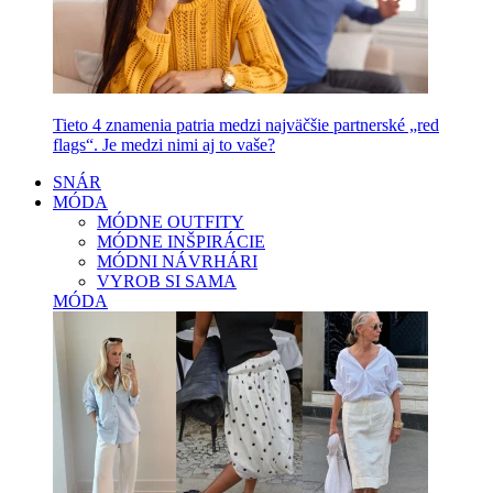
Tieto 4 znamenia patria medzi najväčšie partnerské „red
flags“. Je medzi nimi aj to vaše?
SNÁR
MÓDA
MÓDNE OUTFITY
MÓDNE INŠPIRÁCIE
MÓDNI NÁVRHÁRI
VYROB SI SAMA
MÓDA