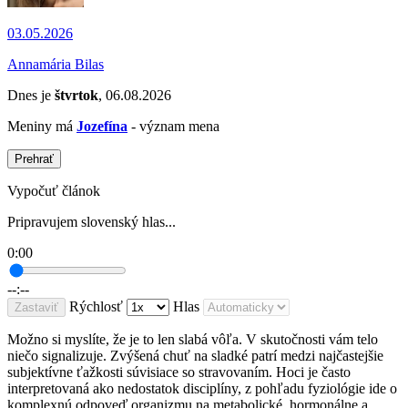
03.05.2026
Annamária Bilas
Dnes je
štvrtok
, 06.08.2026
Meniny má
Jozefína
- význam mena
Prehrať
Vypočuť článok
Pripravujem slovenský hlas...
0:00
--:--
Rýchlosť
Hlas
Zastaviť
Možno si myslíte, že je to len slabá vôľa. V skutočnosti vám telo
niečo signalizuje. Zvýšená chuť na sladké patrí medzi najčastejšie
subjektívne ťažkosti súvisiace so stravovaním. Hoci je často
interpretovaná ako nedostatok disciplíny, z pohľadu fyziológie ide o
komplexnú odpoveď organizmu na metabolické, hormonálne a