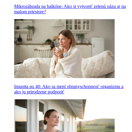
Mikrozáhrada na balkóne: Ako si vytvoriť zelenú oázu aj na
malom priestore?
Imunita po 40: Ako sa mení obranyschopnosť organizmu a
ako ju prirodzene podporiť