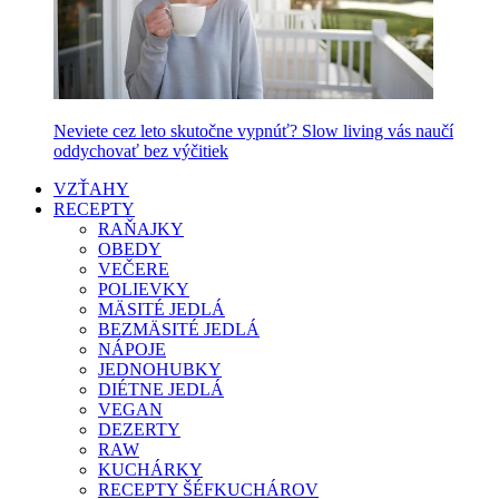
Neviete cez leto skutočne vypnúť? Slow living vás naučí
oddychovať bez výčitiek
VZŤAHY
RECEPTY
RAŇAJKY
OBEDY
VEČERE
POLIEVKY
MÄSITÉ JEDLÁ
BEZMÄSITÉ JEDLÁ
NÁPOJE
JEDNOHUBKY
DIÉTNE JEDLÁ
VEGAN
DEZERTY
RAW
KUCHÁRKY
RECEPTY ŠÉFKUCHÁROV