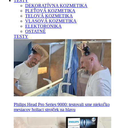
TESTY
DEKORATÍVNA KOZMETIKA
PLEŤOVÁ KOZMETIKA
TELOVÁ KOZMETIKA
VLASOVÁ KOZMETIKA
ELEKTORONIKA
OSTATNÉ
TESTY
Philips Head Pro Series 9000: testovali sme niekoľko
mesiacov holiaci strojček na hlavu