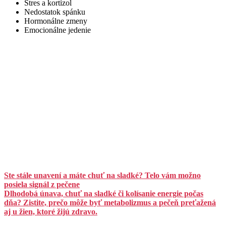
Stres a kortizol
Nedostatok spánku
Hormonálne zmeny
Emocionálne jedenie
Ste stále unavení a máte chuť na sladké? Telo vám možno
posiela signál z pečene
Dlhodobá únava, chuť na sladké či kolísanie energie počas
dňa? Zistite, prečo môže byť metabolizmus a pečeň preťažená
aj u žien, ktoré žijú zdravo.