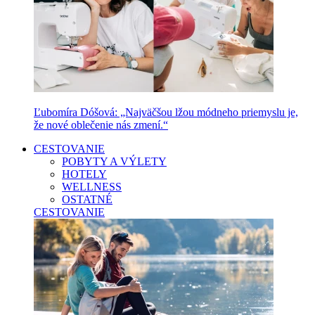
Ľubomíra Dóšová: „Najväčšou lžou módneho priemyslu je,
že nové oblečenie nás zmení.“
CESTOVANIE
POBYTY A VÝLETY
HOTELY
WELLNESS
OSTATNÉ
CESTOVANIE