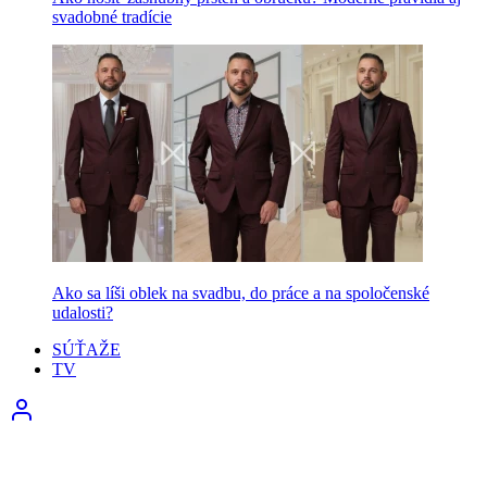
svadobné tradície
Ako sa líši oblek na svadbu, do práce a na spoločenské
udalosti?
SÚŤAŽE
TV