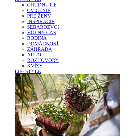
CHUDNUTIE
CVIČENIE
PRE ŽENY
INŠPIRÁCIE
SEBAROZVOJ
VOĽNÝ ČAS
RODINA
DOMÁCNOSŤ
ZÁHRADA
AUTO
ROZHOVORY
KVÍZY
LIFESTYLE