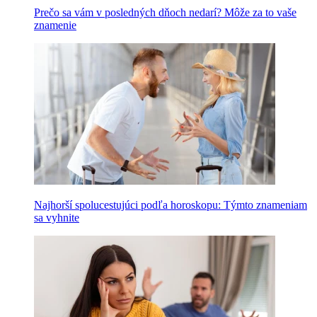
Prečo sa vám v posledných dňoch nedarí? Môže za to vaše
znamenie
Najhorší spolucestujúci podľa horoskopu: Týmto znameniam
sa vyhnite