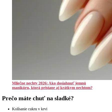
Mliečne nechty 2026: Ako dosiahnuť jemnú
manikúru, ktorá pristane aj krátkym nechtom?
Prečo máte chuť na sladké?
Kolísanie cukru v krvi