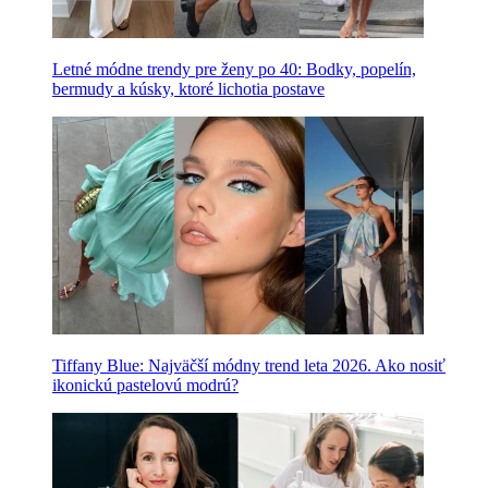
Letné módne trendy pre ženy po 40: Bodky, popelín,
bermudy a kúsky, ktoré lichotia postave
Tiffany Blue: Najväčší módny trend leta 2026. Ako nosiť
ikonickú pastelovú modrú?