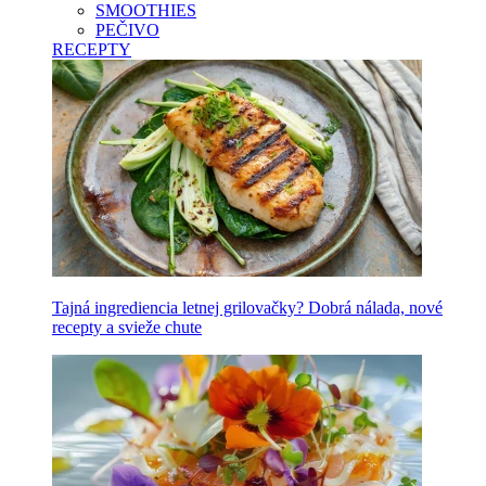
SMOOTHIES
PEČIVO
RECEPTY
Tajná ingrediencia letnej grilovačky? Dobrá nálada, nové
recepty a svieže chute