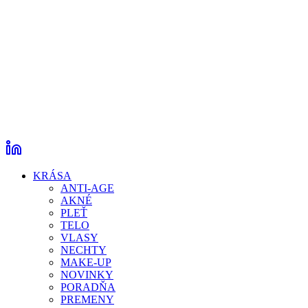
KRÁSA
ANTI-AGE
AKNÉ
PLEŤ
TELO
VLASY
NECHTY
MAKE-UP
NOVINKY
PORADŇA
PREMENY