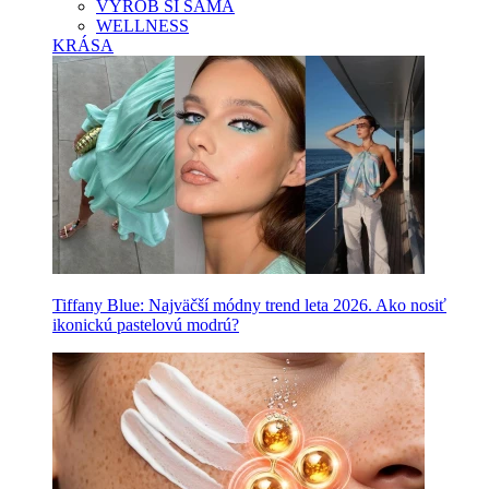
VYROB SI SAMA
WELLNESS
KRÁSA
Tiffany Blue: Najväčší módny trend leta 2026. Ako nosiť
ikonickú pastelovú modrú?