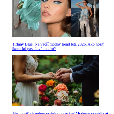
Tiffany Blue: Najväčší módny trend leta 2026. Ako nosiť
ikonickú pastelovú modrú?
Ako nosiť zásnubný prsteň a obrúčku? Moderné pravidlá aj