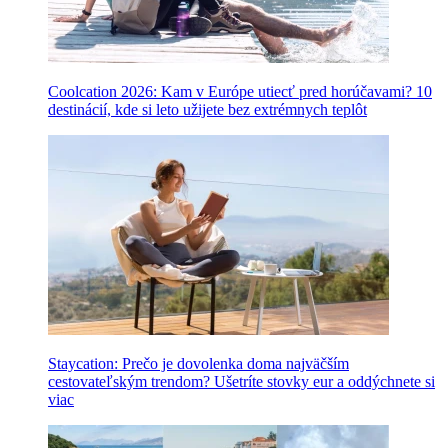
Coolcation 2026: Kam v Európe utiecť pred horúčavami? 10
destinácií, kde si leto užijete bez extrémnych teplôt
Staycation: Prečo je dovolenka doma najväčším
cestovateľským trendom? Ušetríte stovky eur a oddýchnete si
viac