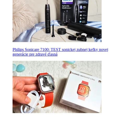
Philips Sonicare 7100: TEST sonickej zubnej kefky novej
generácie pre zdravé ďasná