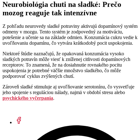
Neurobiológia chuti na sladké: Prečo
mozog reaguje tak intenzívne
Z pohľadu neurovedy sladké potraviny aktivujú dopamínový systém
odmeny v mozgu. Tento systém je zodpovedný za motiváciu,
potešenie a učenie sa na základe odmien. Konzumácia cukru vedie k
uvoľňovaniu dopamínu, čo vytvára krátkodobý pocit uspokojenia.
Niektoré štúdie naznačujú, že opakovaná konzumácia vysoko
sladkých potravín môže viesť k zníženej citlivosti dopamínových
receptorov. To znamená, že na dosiahnutie rovnakého pocitu
uspokojenia je potrebné väčšie množstvo sladkého, čo môže
podporovať cyklus zvýšených chutí.
Zároveň sladké stimuluje aj uvoľňovanie serotonínu, čo vysvetľuje
jeho spojenie s reguláciou nálady, najmä v období stresu alebo
psychického vyčerpania
.