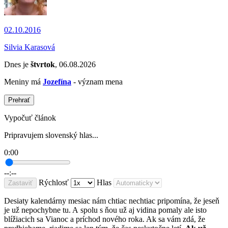
02.10.2016
Silvia Karasová
Dnes je
štvrtok
, 06.08.2026
Meniny má
Jozefína
- význam mena
Prehrať
Vypočuť článok
Pripravujem slovenský hlas...
0:00
--:--
Rýchlosť
Hlas
Zastaviť
Desiaty kalendárny mesiac nám chtiac nechtiac pripomína, že jeseň
je už nepochybne tu. A spolu s ňou už aj vidina pomaly ale isto
blížiacich sa Vianoc a príchod nového roka. Ak sa vám zdá, že