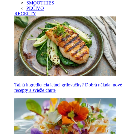
SMOOTHIES
PEČIVO
RECEPTY
Tajná ingrediencia letnej grilovačky? Dobrá nálada, nové
recepty a svieže chute