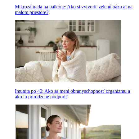
Mikrozáhrada na balkóne: Ako si vytvoriť zelenú oázu aj na
malom priestore?
Imunita po 40: Ako sa mení obranyschopnosť organizmu a
ako ju prirodzene podporiť