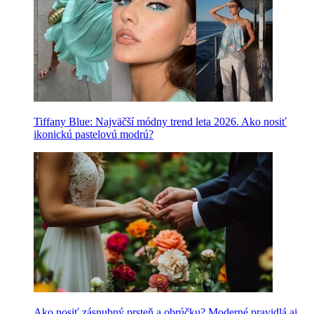
Tiffany Blue: Najväčší módny trend leta 2026. Ako nosiť
ikonickú pastelovú modrú?
Ako nosiť zásnubný prsteň a obrúčku? Moderné pravidlá aj