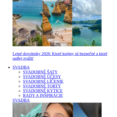
Letné dovolenky 2026: Ktoré krajiny sú bezpečné a ktoré
radšej zvážiť
SVADBA
SVADOBNÉ ŠATY
SVADOBNÉ ÚČESY
SVADOBNÉ LÍČENIE
SVADOBNÉ TORTY
SVADOBNÉ KYTICE
RADY A INŠPIRÁCIE
SVADBA