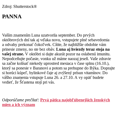
Zdroj: Shutterstock®
PANNA
Vaším znamením Luna uzatvorila september. Do prvých
októbrových dní tak aj vďaka novu, vstupujete plné sebavedomia
a odvahy prekonať čokoľvek. Cítite, že najbližšie obdobie vám
prinesie zmeny, no ste bez obáv.
Luna aj hviezdy teraz stoja na
vašej strane.
V októbri si dajte akurát pozor na oslabenú imunitu.
Nepodceňujte počasie, vonku už máme naozaj jeseň. Vaše zdravie
sa začne kolísať niekedy uprostred mesiaca v čase splnu (16.10.),
ktorý sa ponesie v Baranovi a potom sa prehupne do Býka. Doprajte
si horúci kúpeľ, bylinkové čaje aj zvýšený prísun vitamínov. Do
vášho znamenia vstupuje Luna 26. a 27.10. A vy opäť budete
vedieť, že Šťastena stojí pri vás.
Odporúčame prečítať:
Prvá pätica najobľúbenejších ženských
mien a ich význam