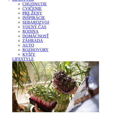
CHUDNUTIE
CVIČENIE
PRE ŽENY
INŠPIRÁCIE
SEBAROZVOJ
VOĽNÝ ČAS
RODINA
DOMÁCNOSŤ
ZÁHRADA
AUTO
ROZHOVORY
KVÍZY
LIFESTYLE