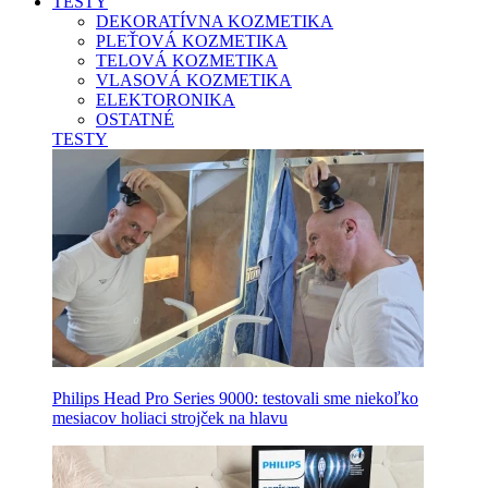
TESTY
DEKORATÍVNA KOZMETIKA
PLEŤOVÁ KOZMETIKA
TELOVÁ KOZMETIKA
VLASOVÁ KOZMETIKA
ELEKTORONIKA
OSTATNÉ
TESTY
Philips Head Pro Series 9000: testovali sme niekoľko
mesiacov holiaci strojček na hlavu