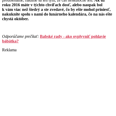
predbiehame, riadime sa len tým, že čas neskutočne letí.
Ak už
roku 2016 máte v týchto chvíľach dosť, alebo naopak bol
k vám viac než štedrý a ste zvedavé, čo by ešte mohol priniesť,
nakuknite spolu s nami do lunárneho kalendára, čo na nás ešte
chystá október.
Odporúčame prečítať:
Babské rady - ako ovplyvniť pohlavie
bábätka?
Reklama