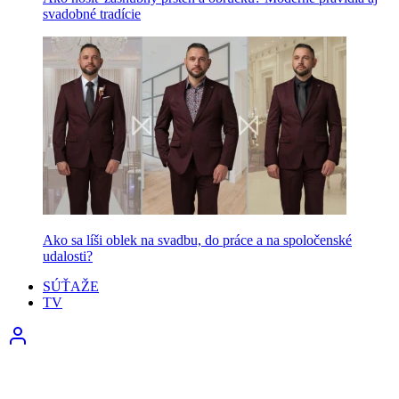
svadobné tradície
Ako sa líši oblek na svadbu, do práce a na spoločenské
udalosti?
SÚŤAŽE
TV