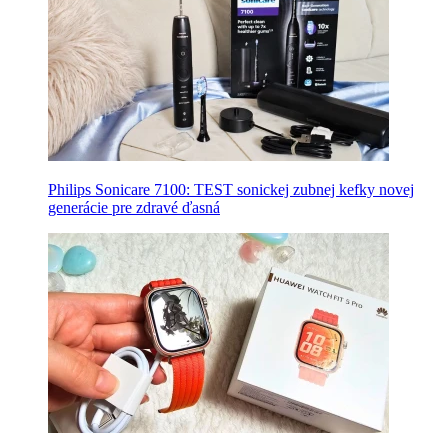
Philips Sonicare 7100: TEST sonickej zubnej kefky novej
generácie pre zdravé ďasná