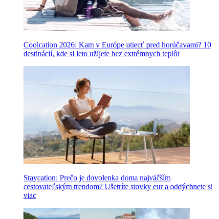
Coolcation 2026: Kam v Európe utiecť pred horúčavami? 10
destinácií, kde si leto užijete bez extrémnych teplôt
Staycation: Prečo je dovolenka doma najväčším
cestovateľským trendom? Ušetríte stovky eur a oddýchnete si
viac