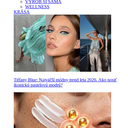
VYROB SI SAMA
WELLNESS
KRÁSA
Tiffany Blue: Najväčší módny trend leta 2026. Ako nosiť
ikonickú pastelovú modrú?