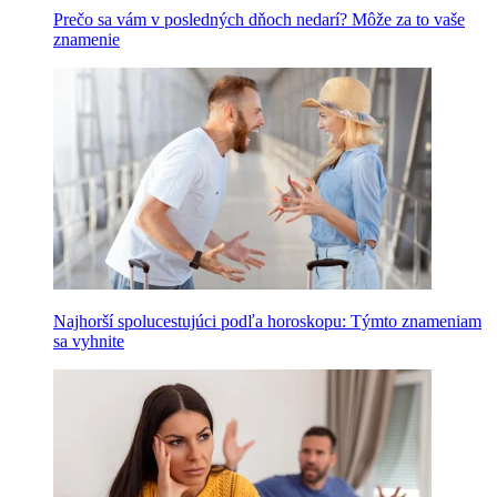
Prečo sa vám v posledných dňoch nedarí? Môže za to vaše
znamenie
Najhorší spolucestujúci podľa horoskopu: Týmto znameniam
sa vyhnite