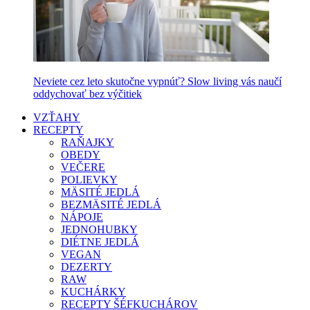
Neviete cez leto skutočne vypnúť? Slow living vás naučí
oddychovať bez výčitiek
VZŤAHY
RECEPTY
RAŇAJKY
OBEDY
VEČERE
POLIEVKY
MÄSITÉ JEDLÁ
BEZMÄSITÉ JEDLÁ
NÁPOJE
JEDNOHUBKY
DIÉTNE JEDLÁ
VEGAN
DEZERTY
RAW
KUCHÁRKY
RECEPTY ŠÉFKUCHÁROV