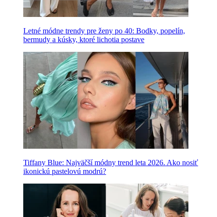
Letné módne trendy pre ženy po 40: Bodky, popelín,
bermudy a kúsky, ktoré lichotia postave
Tiffany Blue: Najväčší módny trend leta 2026. Ako nosiť
ikonickú pastelovú modrú?