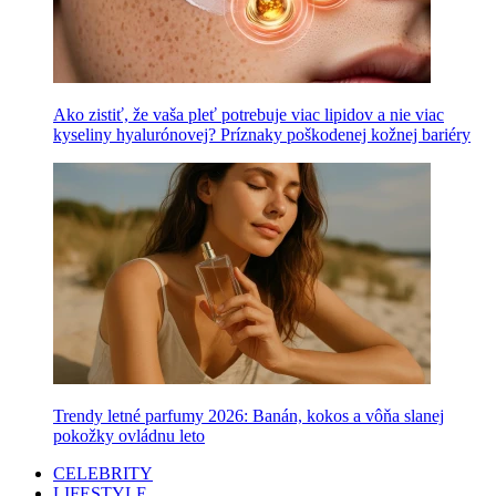
Ako zistiť, že vaša pleť potrebuje viac lipidov a nie viac
kyseliny hyalurónovej? Príznaky poškodenej kožnej bariéry
Trendy letné parfumy 2026: Banán, kokos a vôňa slanej
pokožky ovládnu leto
CELEBRITY
LIFESTYLE