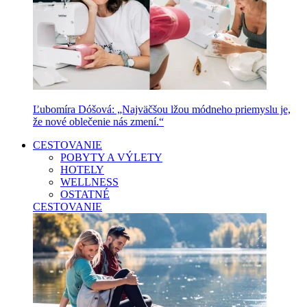
Ľubomíra Dóšová: „Najväčšou lžou módneho priemyslu je,
že nové oblečenie nás zmení.“
CESTOVANIE
POBYTY A VÝLETY
HOTELY
WELLNESS
OSTATNÉ
CESTOVANIE