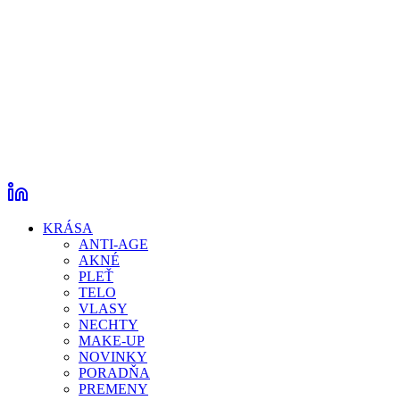
KRÁSA
ANTI-AGE
AKNÉ
PLEŤ
TELO
VLASY
NECHTY
MAKE-UP
NOVINKY
PORADŇA
PREMENY