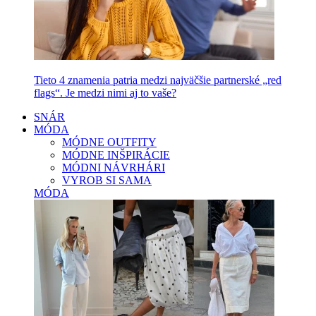
Tieto 4 znamenia patria medzi najväčšie partnerské „red
flags“. Je medzi nimi aj to vaše?
SNÁR
MÓDA
MÓDNE OUTFITY
MÓDNE INŠPIRÁCIE
MÓDNI NÁVRHÁRI
VYROB SI SAMA
MÓDA