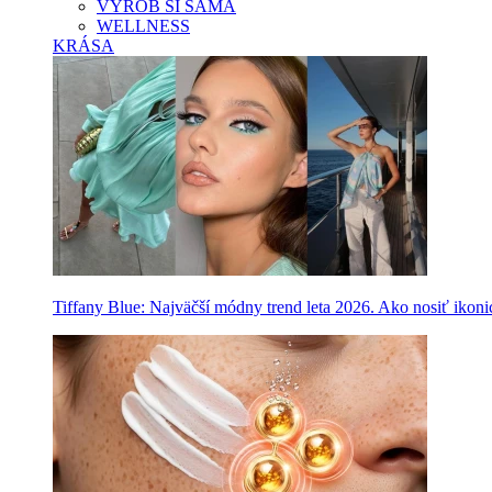
VYROB SI SAMA
WELLNESS
KRÁSA
Tiffany Blue: Najväčší módny trend leta 2026. Ako nosiť ikon