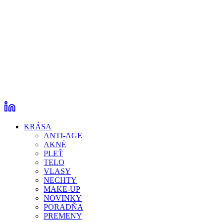
KRÁSA
ANTI-AGE
AKNÉ
PLEŤ
TELO
VLASY
NECHTY
MAKE-UP
NOVINKY
PORADŇA
PREMENY