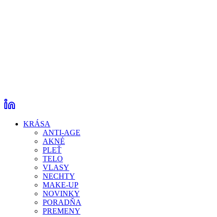
KRÁSA
ANTI-AGE
AKNÉ
PLEŤ
TELO
VLASY
NECHTY
MAKE-UP
NOVINKY
PORADŇA
PREMENY