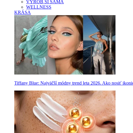
VYROB SI SAMA
WELLNESS
KRÁSA
Tiffany Blue: Najväčší módny trend leta 2026. Ako nosiť ikon