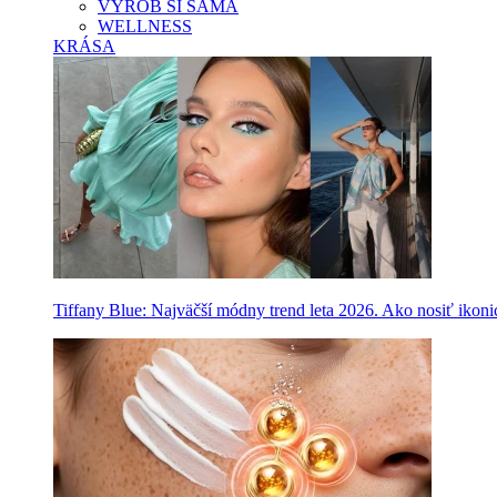
VYROB SI SAMA
WELLNESS
KRÁSA
Tiffany Blue: Najväčší módny trend leta 2026. Ako nosiť ikon