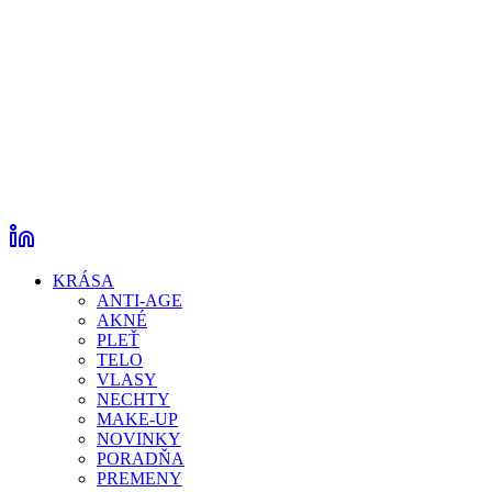
KRÁSA
ANTI-AGE
AKNÉ
PLEŤ
TELO
VLASY
NECHTY
MAKE-UP
NOVINKY
PORADŇA
PREMENY