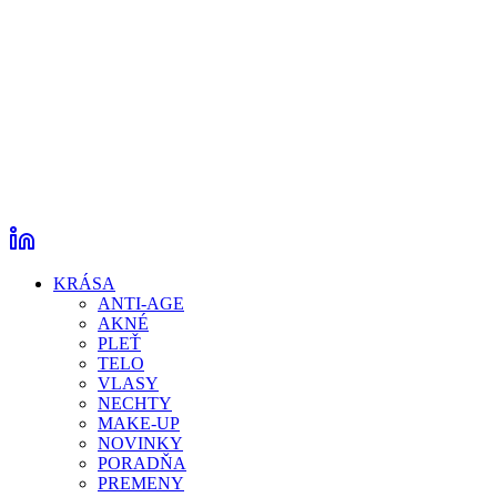
KRÁSA
ANTI-AGE
AKNÉ
PLEŤ
TELO
VLASY
NECHTY
MAKE-UP
NOVINKY
PORADŇA
PREMENY