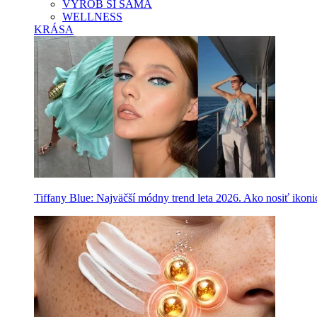
VYROB SI SAMA
WELLNESS
KRÁSA
Tiffany Blue: Najväčší módny trend leta 2026. Ako nosiť ikon