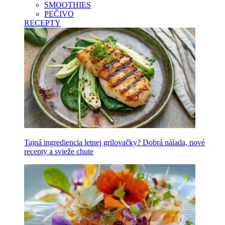
SMOOTHIES
PEČIVO
RECEPTY
Tajná ingrediencia letnej grilovačky? Dobrá nálada, nové
recepty a svieže chute