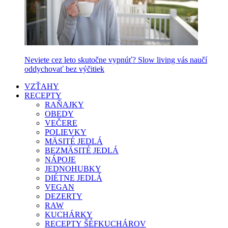
Neviete cez leto skutočne vypnúť? Slow living vás naučí
oddychovať bez výčitiek
VZŤAHY
RECEPTY
RAŇAJKY
OBEDY
VEČERE
POLIEVKY
MÄSITÉ JEDLÁ
BEZMÄSITÉ JEDLÁ
NÁPOJE
JEDNOHUBKY
DIÉTNE JEDLÁ
VEGAN
DEZERTY
RAW
KUCHÁRKY
RECEPTY ŠÉFKUCHÁROV