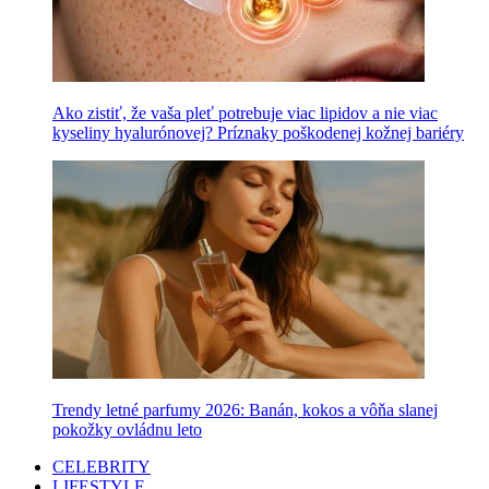
Ako zistiť, že vaša pleť potrebuje viac lipidov a nie viac
kyseliny hyalurónovej? Príznaky poškodenej kožnej bariéry
Trendy letné parfumy 2026: Banán, kokos a vôňa slanej
pokožky ovládnu leto
CELEBRITY
LIFESTYLE