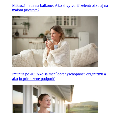
Mikrozáhrada na balkóne: Ako si vytvoriť zelenú oázu aj na
malom priestore?
Imunita po 40: Ako sa mení obranyschopnosť organizmu a
ako ju prirodzene podporiť