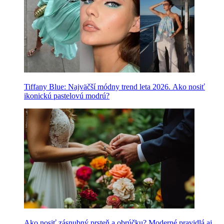
Tiffany Blue: Najväčší módny trend leta 2026. Ako nosiť
ikonickú pastelovú modrú?
Ako nosiť zásnubný prsteň a obrúčku? Moderné pravidlá aj