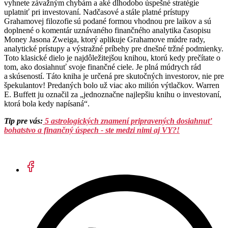
vyhnete závažným chybám a aké dlhodobo úspešné stratégie
uplatniť pri investovaní. Nadčasové a stále platné prístupy
Grahamovej filozofie sú podané formou vhodnou pre laikov a sú
doplnené o komentár uznávaného finančného analytika časopisu
Money Jasona Zweiga, ktorý aplikuje Grahamove múdre rady,
analytické prístupy a výstražné príbehy pre dnešné tržné podmienky.
Toto klasické dielo je najdôležitejšou knihou, ktorú kedy prečítate o
tom, ako dosiahnuť svoje finančné ciele. Je plná múdrych rád
a skúseností. Táto kniha je určená pre skutočných investorov, nie pre
špekulantov! Predaných bolo už viac ako milión výtlačkov. Warren
E. Buffett ju označil za „jednoznačne najlepšiu knihu o investovaní,
ktorá bola kedy napísaná“.
Tip pre vás:
5 astrologických znamení pripravených dosiahnuť
bohatstvo a finančný úspech - ste medzi nimi aj VY?!