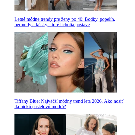
Letné módne trendy pre ženy po 40: Bodky, popelín,
bermudy a kúsky, ktoré lichotia postave
Tiffany Blue: Najväčší módny trend leta 2026. Ako nosiť
ikonickú pastelovú modrú?