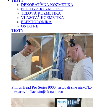
TESTY
DEKORATÍVNA KOZMETIKA
PLEŤOVÁ KOZMETIKA
TELOVÁ KOZMETIKA
VLASOVÁ KOZMETIKA
ELEKTORONIKA
OSTATNÉ
TESTY
Philips Head Pro Series 9000: testovali sme niekoľko
mesiacov holiaci strojček na hlavu