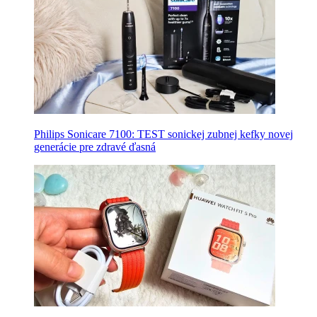
Philips Sonicare 7100: TEST sonickej zubnej kefky novej
generácie pre zdravé ďasná