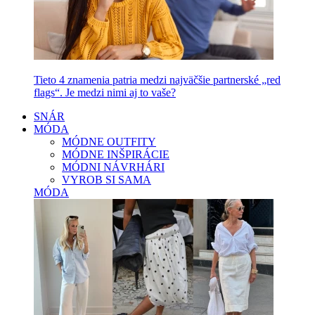
Tieto 4 znamenia patria medzi najväčšie partnerské „red
flags“. Je medzi nimi aj to vaše?
SNÁR
MÓDA
MÓDNE OUTFITY
MÓDNE INŠPIRÁCIE
MÓDNI NÁVRHÁRI
VYROB SI SAMA
MÓDA