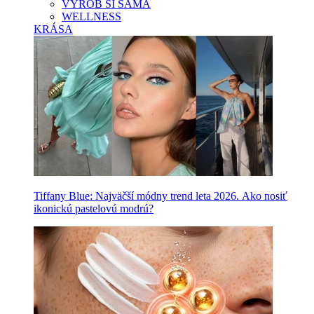
VYROB SI SAMA
WELLNESS
KRÁSA
Tiffany Blue: Najväčší módny trend leta 2026. Ako nosiť
ikonickú pastelovú modrú?