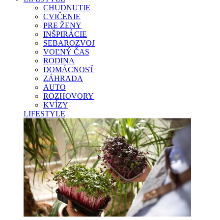
CHUDNUTIE
CVIČENIE
PRE ŽENY
INŠPIRÁCIE
SEBAROZVOJ
VOĽNÝ ČAS
RODINA
DOMÁCNOSŤ
ZÁHRADA
AUTO
ROZHOVORY
KVÍZY
LIFESTYLE