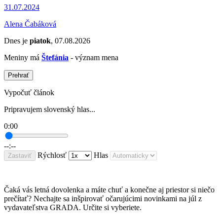
31.07.2024
Alena Čabáková
Dnes je
piatok
, 07.08.2026
Meniny má
Štefánia
- význam mena
Prehrať
Vypočuť článok
Pripravujem slovenský hlas...
0:00
--:--
Rýchlosť
Hlas
Zastaviť
Čaká vás letná dovolenka a máte chuť a konečne aj priestor si niečo
prečítať? Nechajte sa inšpirovať očarujúcimi novinkami na júl z
vydavateľstva GRADA. Určite si vyberiete.