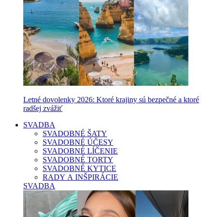
Letné dovolenky 2026: Ktoré krajiny sú bezpečné a ktoré
radšej zvážiť
SVADBA
SVADOBNÉ ŠATY
SVADOBNÉ ÚČESY
SVADOBNÉ LÍČENIE
SVADOBNÉ TORTY
SVADOBNÉ KYTICE
RADY A INŠPIRÁCIE
SVADBA