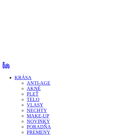
KRÁSA
ANTI-AGE
AKNÉ
PLEŤ
TELO
VLASY
NECHTY
MAKE-UP
NOVINKY
PORADŇA
PREMENY