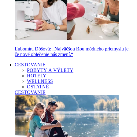
Ľubomíra Dóšová: „Najväčšou lžou módneho priemyslu je,
že nové oblečenie nás zmení.“
CESTOVANIE
POBYTY A VÝLETY
HOTELY
WELLNESS
OSTATNÉ
CESTOVANIE