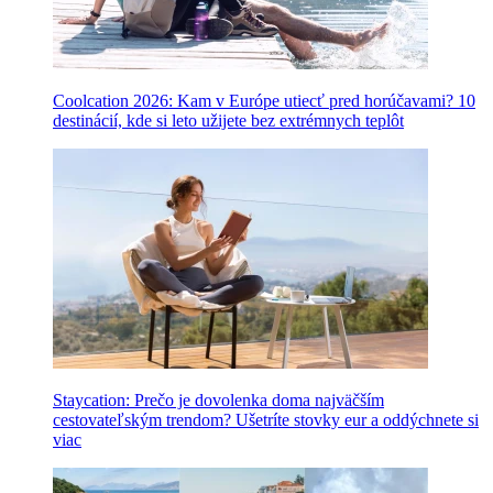
Coolcation 2026: Kam v Európe utiecť pred horúčavami? 10
destinácií, kde si leto užijete bez extrémnych teplôt
Staycation: Prečo je dovolenka doma najväčším
cestovateľským trendom? Ušetríte stovky eur a oddýchnete si
viac