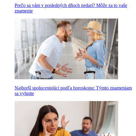
Prečo sa vám v posledných dňoch nedarí? Môže za to vaše
znamenie
Najhorší spolucestujúci podľa horoskopu: Týmto znameniam
sa vyhnite