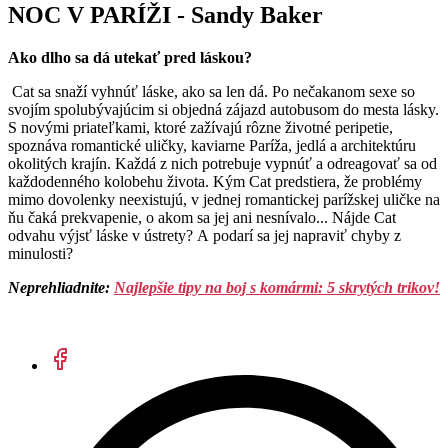
NOC V PARÍŽI -
Sandy Baker
Ako dlho sa dá utekať pred láskou?
Cat sa snaží vyhnúť láske, ako sa len dá. Po nečakanom sexe so
svojím spolubývajúcim si objedná zájazd autobusom do mesta lásky.
S novými priateľkami, ktoré zažívajú rôzne životné peripetie,
spoznáva romantické uličky, kaviarne Paríža, jedlá a architektúru
okolitých krajín. Každá z nich potrebuje vypnúť a odreagovať sa od
každodenného kolobehu života. Kým Cat predstiera, že problémy
mimo dovolenky neexistujú, v jednej romantickej parížskej uličke na
ňu čaká prekvapenie, o akom sa jej ani nesnívalo... Nájde Cat
odvahu výjsť láske v ústrety? A podarí sa jej napraviť chyby z
minulosti?
Neprehliadnite:
Najlepšie tipy na boj s komármi: 5 skrytých trikov!