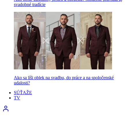
svadobné tradície
Ako sa líši oblek na svadbu, do práce a na spoločenské
udalosti?
SÚŤAŽE
TV