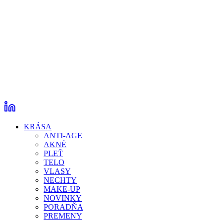
KRÁSA
ANTI-AGE
AKNÉ
PLEŤ
TELO
VLASY
NECHTY
MAKE-UP
NOVINKY
PORADŇA
PREMENY