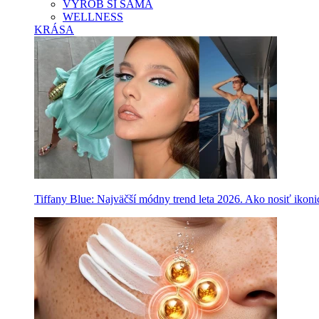
VYROB SI SAMA
WELLNESS
KRÁSA
Tiffany Blue: Najväčší módny trend leta 2026. Ako nosiť ikon