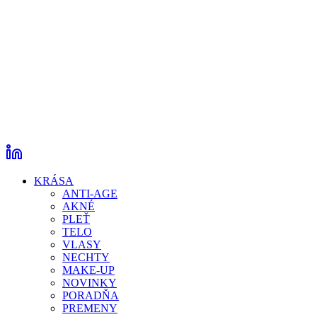
KRÁSA
ANTI-AGE
AKNÉ
PLEŤ
TELO
VLASY
NECHTY
MAKE-UP
NOVINKY
PORADŇA
PREMENY