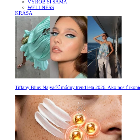
VYROB SI SAMA
WELLNESS
KRÁSA
Tiffany Blue: Najväčší módny trend leta 2026. Ako nosiť ikon