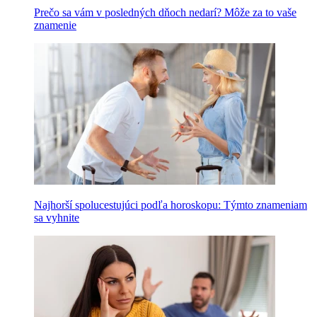
Prečo sa vám v posledných dňoch nedarí? Môže za to vaše
znamenie
Najhorší spolucestujúci podľa horoskopu: Týmto znameniam
sa vyhnite