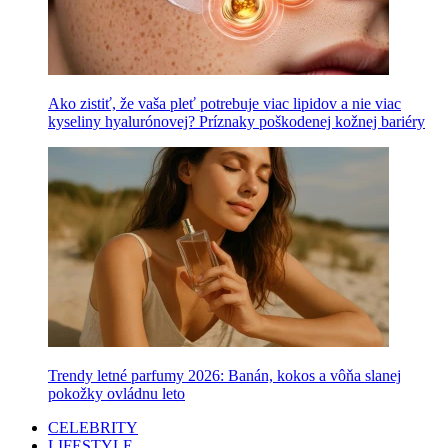
Ako zistiť, že vaša pleť potrebuje viac lipidov a nie viac
kyseliny hyalurónovej? Príznaky poškodenej kožnej bariéry
Trendy letné parfumy 2026: Banán, kokos a vôňa slanej
pokožky ovládnu leto
CELEBRITY
LIFESTYLE