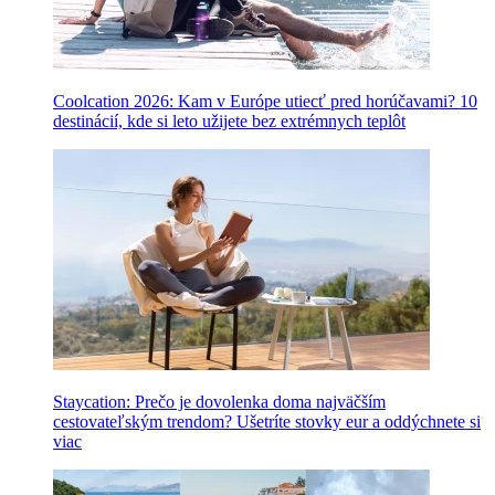
Coolcation 2026: Kam v Európe utiecť pred horúčavami? 10
destinácií, kde si leto užijete bez extrémnych teplôt
Staycation: Prečo je dovolenka doma najväčším
cestovateľským trendom? Ušetríte stovky eur a oddýchnete si
viac