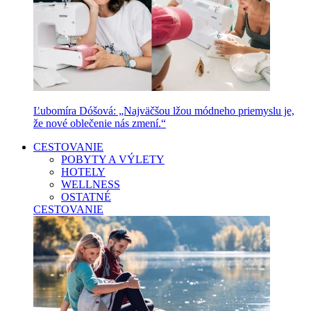
Ľubomíra Dóšová: „Najväčšou lžou módneho priemyslu je,
že nové oblečenie nás zmení.“
CESTOVANIE
POBYTY A VÝLETY
HOTELY
WELLNESS
OSTATNÉ
CESTOVANIE