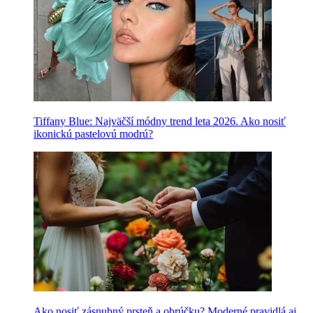
Tiffany Blue: Najväčší módny trend leta 2026. Ako nosiť
ikonickú pastelovú modrú?
Ako nosiť zásnubný prsteň a obrúčku? Moderné pravidlá aj