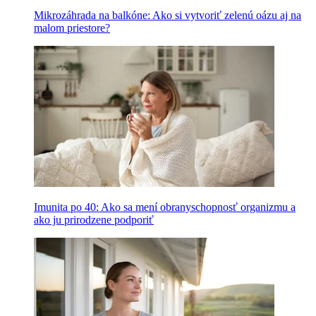
Mikrozáhrada na balkóne: Ako si vytvoriť zelenú oázu aj na
malom priestore?
Imunita po 40: Ako sa mení obranyschopnosť organizmu a
ako ju prirodzene podporiť