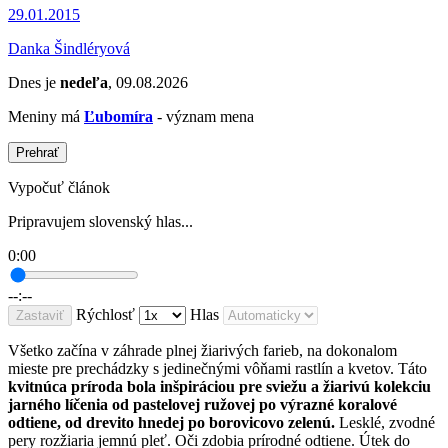
29.01.2015
Danka Šindléryová
Dnes je
nedeľa
, 09.08.2026
Meniny má
Ľubomíra
- význam mena
Prehrať
Vypočuť článok
Pripravujem slovenský hlas...
0:00
--:--
Rýchlosť
Hlas
Zastaviť
Všetko začína v záhrade plnej žiarivých farieb, na dokonalom
mieste pre prechádzky s jedinečnými vôňami rastlín a kvetov. Táto
kvitnúca príroda bola inšpiráciou pre sviežu a žiarivú kolekciu
jarného líčenia od pastelovej ružovej po výrazné koralové
odtiene, od drevito hnedej po borovicovo zelenú.
Lesklé, zvodné
pery rozžiaria jemnú pleť. Oči zdobia prírodné odtiene. Útek do