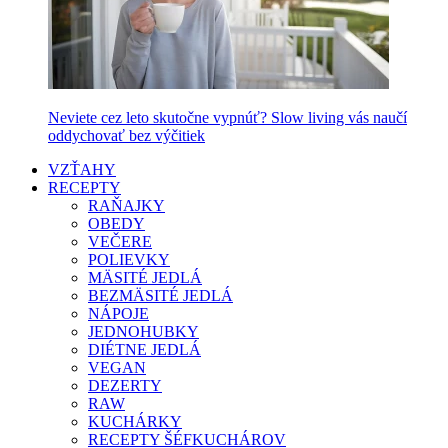
Neviete cez leto skutočne vypnúť? Slow living vás naučí
oddychovať bez výčitiek
VZŤAHY
RECEPTY
RAŇAJKY
OBEDY
VEČERE
POLIEVKY
MÄSITÉ JEDLÁ
BEZMÄSITÉ JEDLÁ
NÁPOJE
JEDNOHUBKY
DIÉTNE JEDLÁ
VEGAN
DEZERTY
RAW
KUCHÁRKY
RECEPTY ŠÉFKUCHÁROV