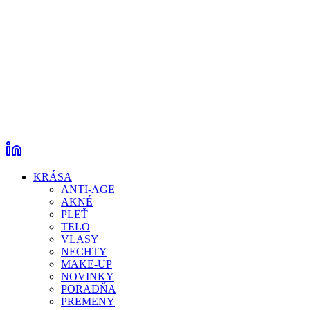
KRÁSA
ANTI-AGE
AKNÉ
PLEŤ
TELO
VLASY
NECHTY
MAKE-UP
NOVINKY
PORADŇA
PREMENY