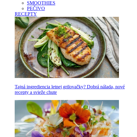
SMOOTHIES
PEČIVO
RECEPTY
Tajná ingrediencia letnej grilovačky? Dobrá nálada, nové
recepty a svieže chute