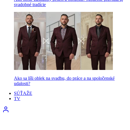
svadobné tradície
Ako sa líši oblek na svadbu, do práce a na spoločenské
udalosti?
SÚŤAŽE
TV