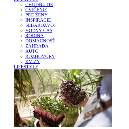
CHUDNUTIE
CVIČENIE
PRE ŽENY
INŠPIRÁCIE
SEBAROZVOJ
VOĽNÝ ČAS
RODINA
DOMÁCNOSŤ
ZÁHRADA
AUTO
ROZHOVORY
KVÍZY
LIFESTYLE