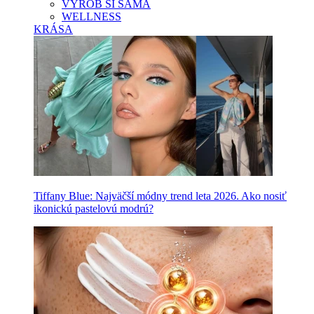
VYROB SI SAMA
WELLNESS
KRÁSA
Tiffany Blue: Najväčší módny trend leta 2026. Ako nosiť
ikonickú pastelovú modrú?