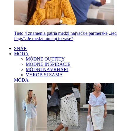
Tieto 4 znamenia patria medzi najväčšie partnerské „red
flags“. Je medzi nimi aj to vaše?
SNÁR
MÓDA
MÓDNE OUTFITY
MÓDNE INŠPIRÁCIE
MÓDNI NÁVRHÁRI
VYROB SI SAMA
MÓDA