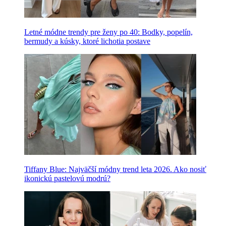
Letné módne trendy pre ženy po 40: Bodky, popelín,
bermudy a kúsky, ktoré lichotia postave
Tiffany Blue: Najväčší módny trend leta 2026. Ako nosiť
ikonickú pastelovú modrú?