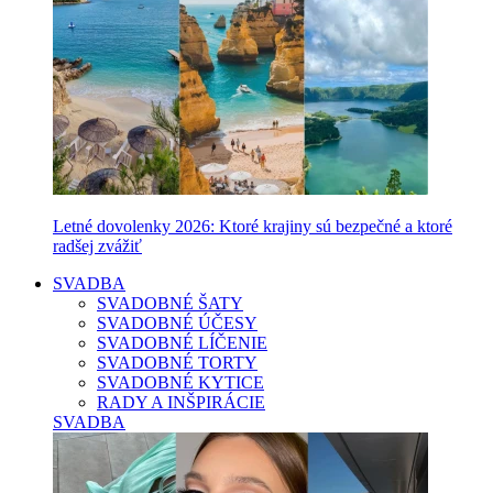
Letné dovolenky 2026: Ktoré krajiny sú bezpečné a ktoré
radšej zvážiť
SVADBA
SVADOBNÉ ŠATY
SVADOBNÉ ÚČESY
SVADOBNÉ LÍČENIE
SVADOBNÉ TORTY
SVADOBNÉ KYTICE
RADY A INŠPIRÁCIE
SVADBA