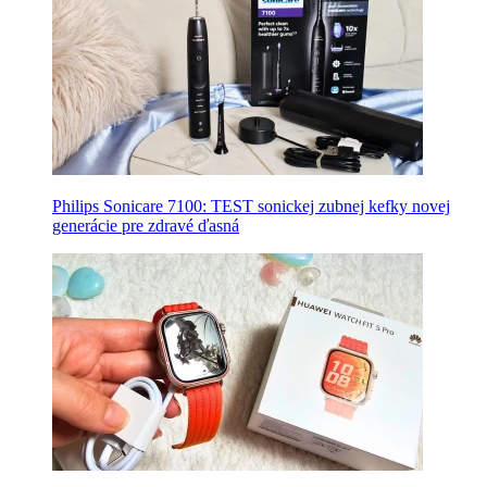
Philips Sonicare 7100: TEST sonickej zubnej kefky novej
generácie pre zdravé ďasná