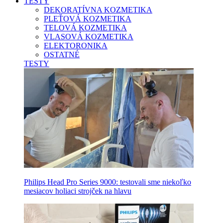
TESTY
DEKORATÍVNA KOZMETIKA
PLEŤOVÁ KOZMETIKA
TELOVÁ KOZMETIKA
VLASOVÁ KOZMETIKA
ELEKTORONIKA
OSTATNÉ
TESTY
Philips Head Pro Series 9000: testovali sme niekoľko
mesiacov holiaci strojček na hlavu