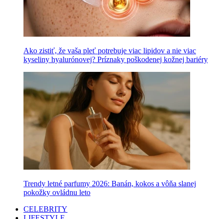
Ako zistiť, že vaša pleť potrebuje viac lipidov a nie viac
kyseliny hyalurónovej? Príznaky poškodenej kožnej bariéry
Trendy letné parfumy 2026: Banán, kokos a vôňa slanej
pokožky ovládnu leto
CELEBRITY
LIFESTYLE