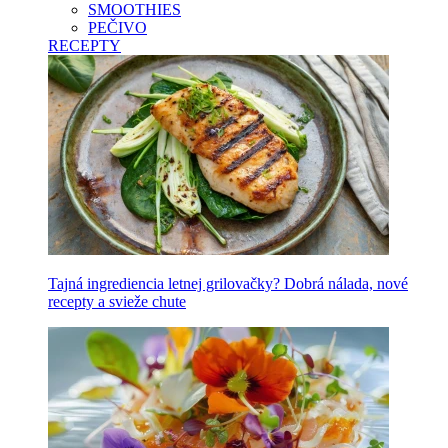
SMOOTHIES
PEČIVO
RECEPTY
Tajná ingrediencia letnej grilovačky? Dobrá nálada, nové
recepty a svieže chute