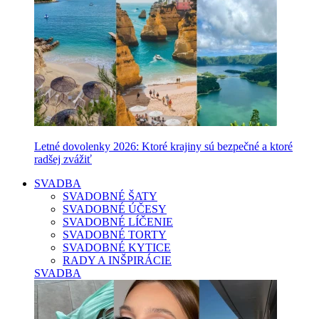
Letné dovolenky 2026: Ktoré krajiny sú bezpečné a ktoré
radšej zvážiť
SVADBA
SVADOBNÉ ŠATY
SVADOBNÉ ÚČESY
SVADOBNÉ LÍČENIE
SVADOBNÉ TORTY
SVADOBNÉ KYTICE
RADY A INŠPIRÁCIE
SVADBA