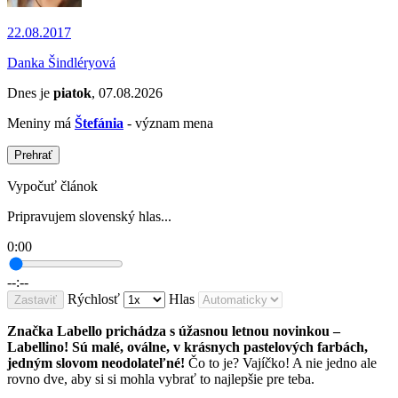
22.08.2017
Danka Šindléryová
Dnes je
piatok
, 07.08.2026
Meniny má
Štefánia
- význam mena
Prehrať
Vypočuť článok
Pripravujem slovenský hlas...
0:00
--:--
Rýchlosť
Hlas
Zastaviť
Značka Labello prichádza s úžasnou letnou novinkou –
Labellino! Sú malé, oválne, v krásnych pastelových farbách,
jedným slovom neodolateľné!
Čo to je? Vajíčko! A nie jedno ale
rovno dve, aby si si mohla vybrať to najlepšie pre teba.