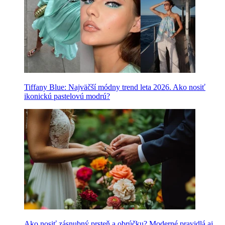
Tiffany Blue: Najväčší módny trend leta 2026. Ako nosiť
ikonickú pastelovú modrú?
Ako nosiť zásnubný prsteň a obrúčku? Moderné pravidlá aj