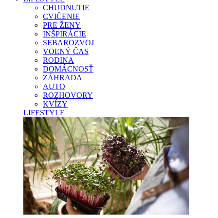
CHUDNUTIE
CVIČENIE
PRE ŽENY
INŠPIRÁCIE
SEBAROZVOJ
VOĽNÝ ČAS
RODINA
DOMÁCNOSŤ
ZÁHRADA
AUTO
ROZHOVORY
KVÍZY
LIFESTYLE