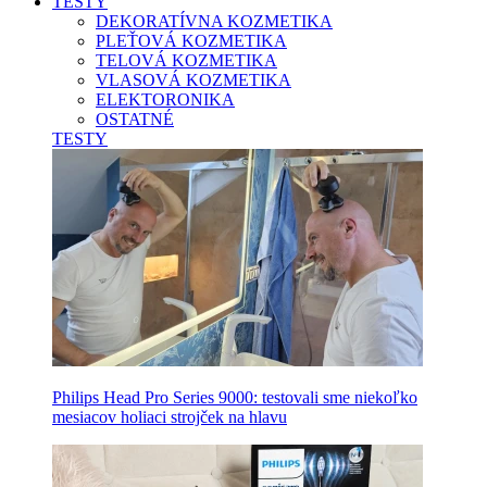
TESTY
DEKORATÍVNA KOZMETIKA
PLEŤOVÁ KOZMETIKA
TELOVÁ KOZMETIKA
VLASOVÁ KOZMETIKA
ELEKTORONIKA
OSTATNÉ
TESTY
Philips Head Pro Series 9000: testovali sme niekoľko
mesiacov holiaci strojček na hlavu