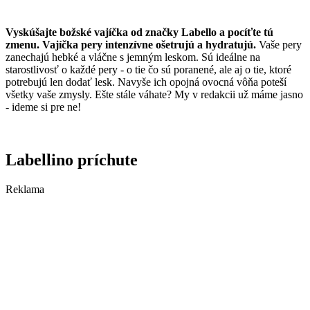
Vyskúšajte božské vajíčka od značky Labello a pocíťte tú
zmenu. Vajíčka pery intenzívne ošetrujú a hydratujú.
Vaše pery
zanechajú hebké a vláčne s jemným leskom. Sú ideálne na
starostlivosť o každé pery - o tie čo sú poranené, ale aj o tie, ktoré
potrebujú len dodať lesk. Navyše ich opojná ovocná vôňa poteší
všetky vaše zmysly. Ešte stále váhate? My v redakcii už máme jasno
- ideme si pre ne!
Labellino príchute
Reklama