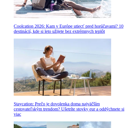
Coolcation 2026: Kam v Európe utiecť pred horúčavami? 10
destinácií, kde si leto užijete bez extrémnych teplôt
Staycation: Prečo je dovolenka doma najväčším
cestovateľským trendom? Ušetríte stovky eur a oddýchnete si
viac