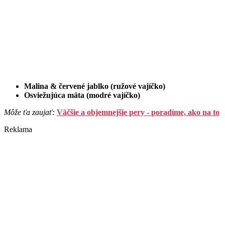
Malina & červené jablko (ružové vajíčko)
Osviežujúca mäta (modré vajíčko)
Môže ťa zaujať:
Väčšie a objemnejšie pery - poradíme, ako na to
Reklama