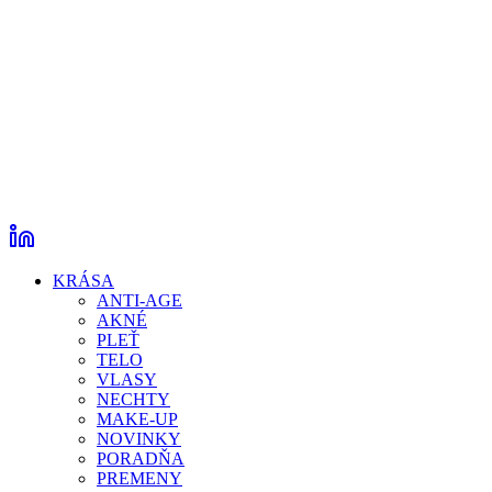
KRÁSA
ANTI-AGE
AKNÉ
PLEŤ
TELO
VLASY
NECHTY
MAKE-UP
NOVINKY
PORADŇA
PREMENY