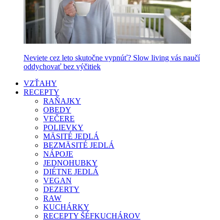
Neviete cez leto skutočne vypnúť? Slow living vás naučí
oddychovať bez výčitiek
VZŤAHY
RECEPTY
RAŇAJKY
OBEDY
VEČERE
POLIEVKY
MÄSITÉ JEDLÁ
BEZMÄSITÉ JEDLÁ
NÁPOJE
JEDNOHUBKY
DIÉTNE JEDLÁ
VEGAN
DEZERTY
RAW
KUCHÁRKY
RECEPTY ŠÉFKUCHÁROV