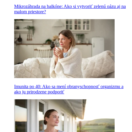
Mikrozáhrada na balkóne: Ako si vytvoriť zelenú oázu aj na
malom priestore?
Imunita po 40: Ako sa mení obranyschopnosť organizmu a
ako ju prirodzene podporiť