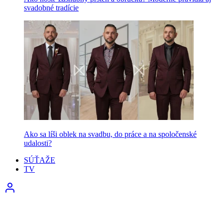
svadobné tradície
Ako sa líši oblek na svadbu, do práce a na spoločenské
udalosti?
SÚŤAŽE
TV