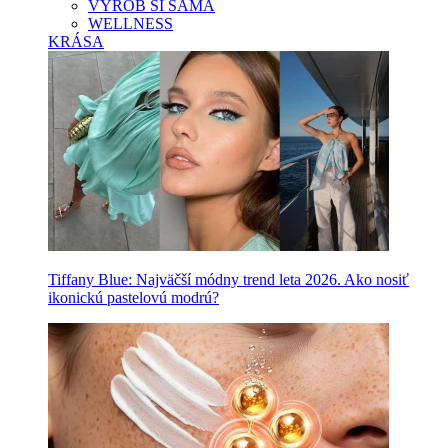
VYROB SI SAMA
WELLNESS
KRÁSA
Tiffany Blue: Najväčší módny trend leta 2026. Ako nosiť
ikonickú pastelovú modrú?