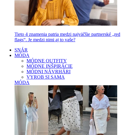
Tieto 4 znamenia patria medzi najväčšie partnerské „red
flags“. Je medzi nimi aj to vaše?
SNÁR
MÓDA
MÓDNE OUTFITY
MÓDNE INŠPIRÁCIE
MÓDNI NÁVRHÁRI
VYROB SI SAMA
MÓDA