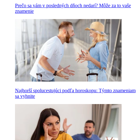
Prečo sa vám v posledných dňoch nedarí? Môže za to vaše
znamenie
Najhorší spolucestujúci podľa horoskopu: Týmto znameniam
sa vyhnite