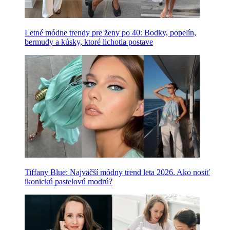
Letné módne trendy pre ženy po 40: Bodky, popelín,
bermudy a kúsky, ktoré lichotia postave
Tiffany Blue: Najväčší módny trend leta 2026. Ako nosiť
ikonickú pastelovú modrú?