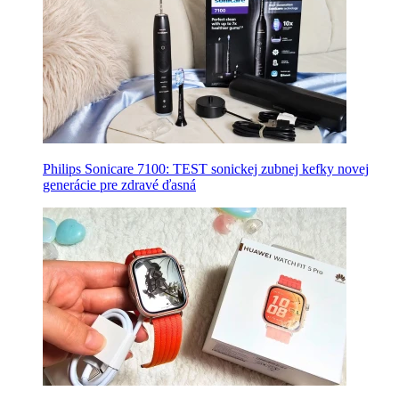
Philips Sonicare 7100: TEST sonickej zubnej kefky novej
generácie pre zdravé ďasná