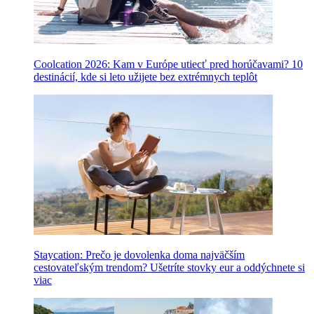
Coolcation 2026: Kam v Európe utiecť pred horúčavami? 10
destinácií, kde si leto užijete bez extrémnych teplôt
Staycation: Prečo je dovolenka doma najväčším
cestovateľským trendom? Ušetríte stovky eur a oddýchnete si
viac