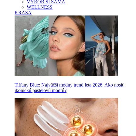
VYROB SI SAMA
WELLNESS
KRÁSA
Tiffany Blue: Najväčší módny trend leta 2026. Ako nosiť
ikonickú pastelovú modrú?