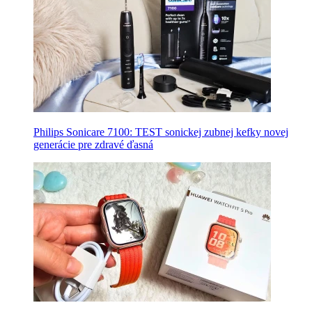
Philips Sonicare 7100: TEST sonickej zubnej kefky novej
generácie pre zdravé ďasná