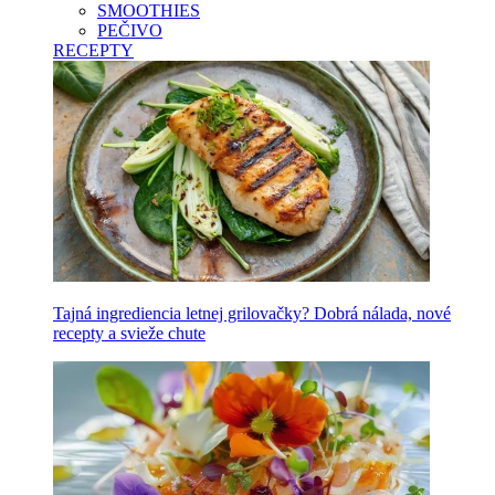
SMOOTHIES
PEČIVO
RECEPTY
Tajná ingrediencia letnej grilovačky? Dobrá nálada, nové
recepty a svieže chute