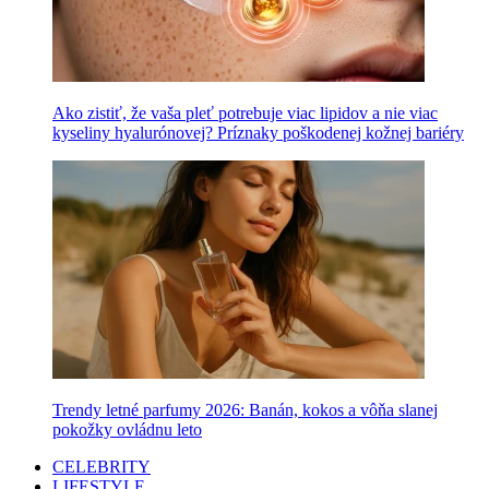
Ako zistiť, že vaša pleť potrebuje viac lipidov a nie viac
kyseliny hyalurónovej? Príznaky poškodenej kožnej bariéry
Trendy letné parfumy 2026: Banán, kokos a vôňa slanej
pokožky ovládnu leto
CELEBRITY
LIFESTYLE