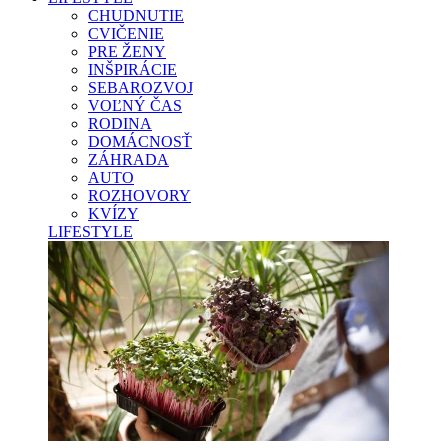
CHUDNUTIE
CVIČENIE
PRE ŽENY
INŠPIRÁCIE
SEBAROZVOJ
VOĽNÝ ČAS
RODINA
DOMÁCNOSŤ
ZÁHRADA
AUTO
ROZHOVORY
KVÍZY
LIFESTYLE