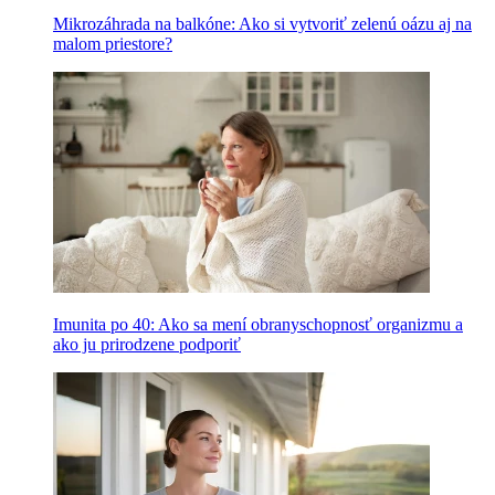
Mikrozáhrada na balkóne: Ako si vytvoriť zelenú oázu aj na
malom priestore?
Imunita po 40: Ako sa mení obranyschopnosť organizmu a
ako ju prirodzene podporiť