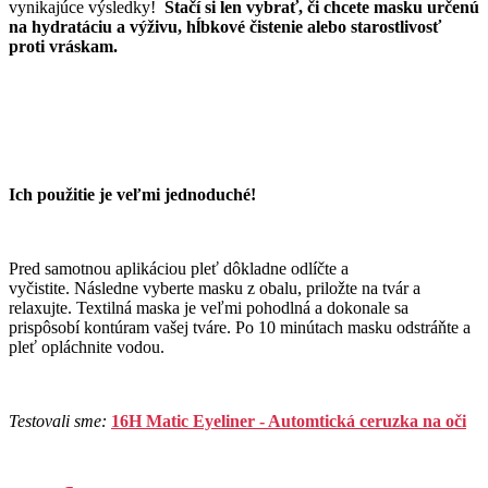
vynikajúce výsledky!
Stačí si len vybrať, či chcete masku určenú
na hydratáciu a výživu, hĺbkové čistenie alebo starostlivosť
proti vráskam.
Ich použitie je veľmi jednoduché!
Pred samotnou aplikáciou pleť dôkladne odlíčte a
vyčistite. Následne vyberte masku z obalu, priložte na tvár a
relaxujte. Textilná maska je veľmi pohodlná a dokonale sa
prispôsobí kontúram vašej tváre. Po 10 minútach masku odstráňte a
pleť opláchnite vodou.
Testovali sme:
16H Matic Eyeliner - Automtická ceruzka na oči