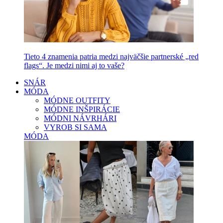
Tieto 4 znamenia patria medzi najväčšie partnerské „red
flags“. Je medzi nimi aj to vaše?
SNÁR
MÓDA
MÓDNE OUTFITY
MÓDNE INŠPIRÁCIE
MÓDNI NÁVRHÁRI
VYROB SI SAMA
MÓDA