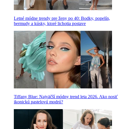
Letné módne trendy pre ženy po 40: Bodky, popelín,
bermudy a kúsky, ktoré lichotia postave
Tiffany Blue: Najväčší módny trend leta 2026. Ako nosiť
ikonickú pastelovú modrú?