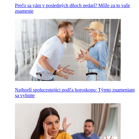
Prečo sa vám v posledných dňoch nedarí? Môže za to vaše
znamenie
Najhorší spolucestujúci podľa horoskopu: Týmto znameniam
sa vyhnite