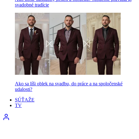
svadobné tradície
Ako sa líši oblek na svadbu, do práce a na spoločenské
udalosti?
SÚŤAŽE
TV