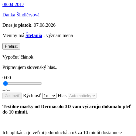
08.04.2017
Danka Šindléryová
Dnes je
piatok
, 07.08.2026
Meniny má
Štefánia
- význam mena
Prehrať
Vypočuť článok
Pripravujem slovenský hlas...
0:00
--:--
Rýchlosť
Hlas
Zastaviť
Textilné masky od Dermacolu 3D vám vyčarujú dokonalú pleť
do 10 minút.
Ich aplikácia je veľmi jednoduchá a už za 10 minút dosiahnete