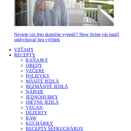
Neviete cez leto skutočne vypnúť? Slow living vás naučí
oddychovať bez výčitiek
VZŤAHY
RECEPTY
RAŇAJKY
OBEDY
VEČERE
POLIEVKY
MÄSITÉ JEDLÁ
BEZMÄSITÉ JEDLÁ
NÁPOJE
JEDNOHUBKY
DIÉTNE JEDLÁ
VEGAN
DEZERTY
RAW
KUCHÁRKY
RECEPTY ŠÉFKUCHÁROV