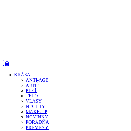
KRÁSA
ANTI-AGE
AKNÉ
PLEŤ
TELO
VLASY
NECHTY
MAKE-UP
NOVINKY
PORADŇA
PREMENY