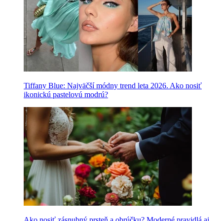
Tiffany Blue: Najväčší módny trend leta 2026. Ako nosiť
ikonickú pastelovú modrú?
Ako nosiť zásnubný prsteň a obrúčku? Moderné pravidlá aj