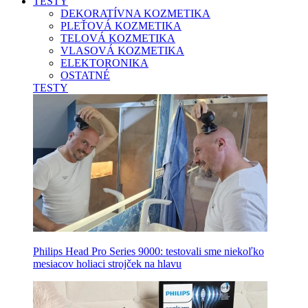
TESTY
DEKORATÍVNA KOZMETIKA
PLEŤOVÁ KOZMETIKA
TELOVÁ KOZMETIKA
VLASOVÁ KOZMETIKA
ELEKTORONIKA
OSTATNÉ
TESTY
Philips Head Pro Series 9000: testovali sme niekoľko
mesiacov holiaci strojček na hlavu