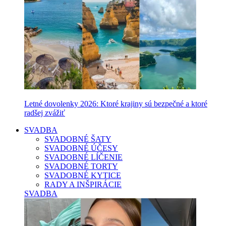
Letné dovolenky 2026: Ktoré krajiny sú bezpečné a ktoré
radšej zvážiť
SVADBA
SVADOBNÉ ŠATY
SVADOBNÉ ÚČESY
SVADOBNÉ LÍČENIE
SVADOBNÉ TORTY
SVADOBNÉ KYTICE
RADY A INŠPIRÁCIE
SVADBA