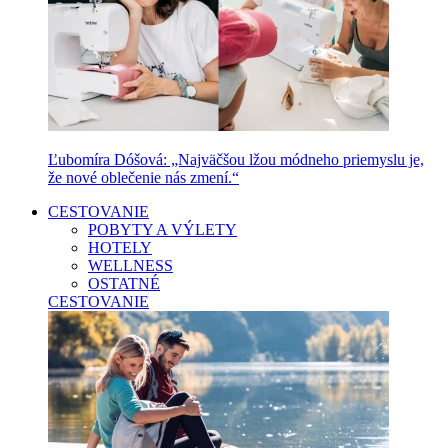
Ľubomíra Dóšová: „Najväčšou lžou módneho priemyslu je,
že nové oblečenie nás zmení.“
CESTOVANIE
POBYTY A VÝLETY
HOTELY
WELLNESS
OSTATNÉ
CESTOVANIE