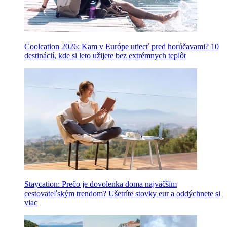
Coolcation 2026: Kam v Európe utiecť pred horúčavami? 10
destinácií, kde si leto užijete bez extrémnych teplôt
Staycation: Prečo je dovolenka doma najväčším
cestovateľským trendom? Ušetríte stovky eur a oddýchnete si
viac