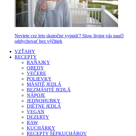
Neviete cez leto skutočne vypnúť? Slow living vás naučí
oddychovať bez výčitiek
VZŤAHY
RECEPTY
RAŇAJKY
OBEDY
VEČERE
POLIEVKY
MÄSITÉ JEDLÁ
BEZMÄSITÉ JEDLÁ
NÁPOJE
JEDNOHUBKY
DIÉTNE JEDLÁ
VEGAN
DEZERTY
RAW
KUCHÁRKY
RECEPTY ŠÉFKUCHÁROV