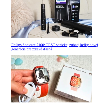
Philips Sonicare 7100: TEST sonickej zubnej kefky novej
generácie pre zdravé ďasná