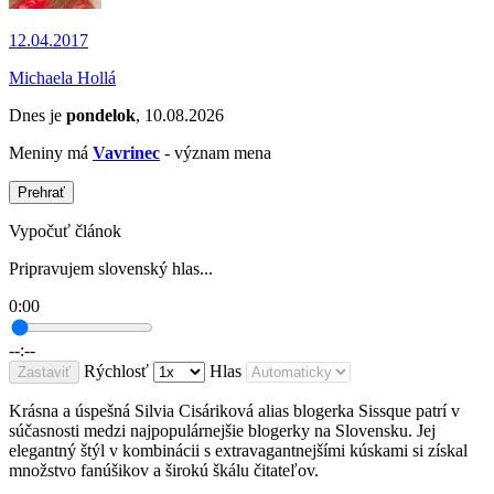
12.04.2017
Michaela Hollá
Dnes je
pondelok
, 10.08.2026
Meniny má
Vavrinec
- význam mena
Prehrať
Vypočuť článok
Pripravujem slovenský hlas...
0:00
--:--
Rýchlosť
Hlas
Zastaviť
Krásna a úspešná Silvia Cisáriková alias blogerka Sissque patrí v
súčasnosti medzi najpopulárnejšie blogerky na Slovensku. Jej
elegantný štýl v kombinácii s extravagantnejšími kúskami si získal
množstvo fanúšikov a širokú škálu čitateľov.