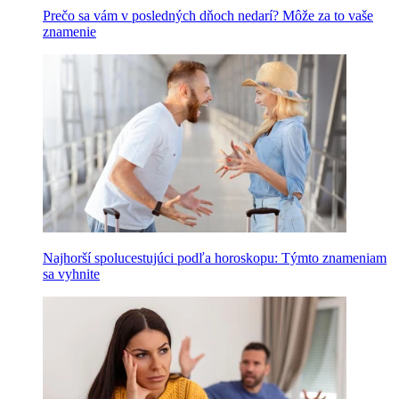
Prečo sa vám v posledných dňoch nedarí? Môže za to vaše
znamenie
Najhorší spolucestujúci podľa horoskopu: Týmto znameniam
sa vyhnite