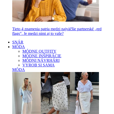
Tieto 4 znamenia patria medzi najväčšie partnerské „red
flags“. Je medzi nimi aj to vaše?
SNÁR
MÓDA
MÓDNE OUTFITY
MÓDNE INŠPIRÁCIE
MÓDNI NÁVRHÁRI
VYROB SI SAMA
MÓDA