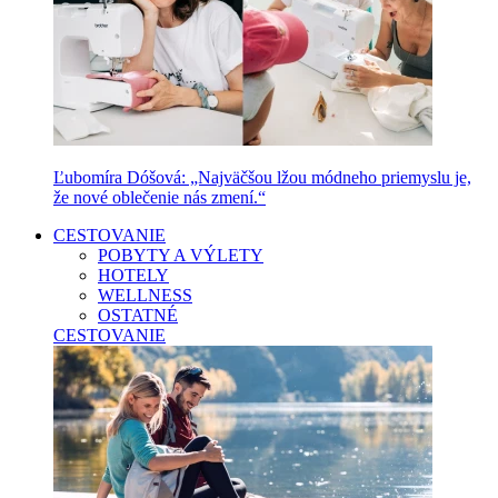
Ľubomíra Dóšová: „Najväčšou lžou módneho priemyslu je,
že nové oblečenie nás zmení.“
CESTOVANIE
POBYTY A VÝLETY
HOTELY
WELLNESS
OSTATNÉ
CESTOVANIE