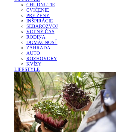
CHUDNUTIE
CVIČENIE
PRE ŽENY
INŠPIRÁCIE
SEBAROZVOJ
VOĽNÝ ČAS
RODINA
DOMÁCNOSŤ
ZÁHRADA
AUTO
ROZHOVORY
KVÍZY
LIFESTYLE