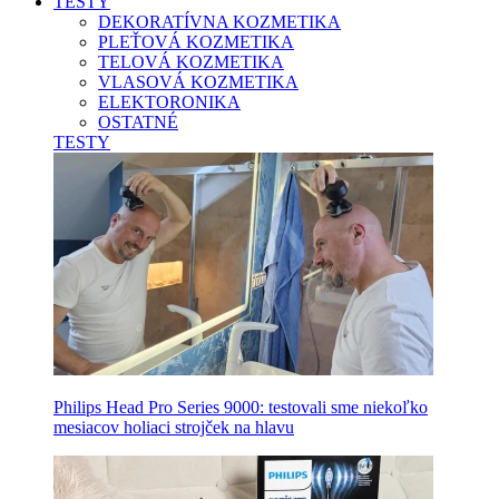
TESTY
DEKORATÍVNA KOZMETIKA
PLEŤOVÁ KOZMETIKA
TELOVÁ KOZMETIKA
VLASOVÁ KOZMETIKA
ELEKTORONIKA
OSTATNÉ
TESTY
Philips Head Pro Series 9000: testovali sme niekoľko
mesiacov holiaci strojček na hlavu