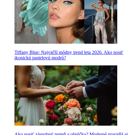
Tiffany Blue: Najväčší módny trend leta 2026. Ako nosiť
ikonickú pastelovú modrú?
Ako nosiť zásnubný prsteň a obrúčku? Moderné pravidlá aj