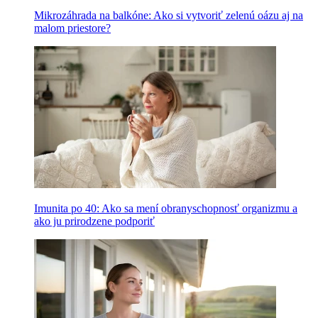
Mikrozáhrada na balkóne: Ako si vytvoriť zelenú oázu aj na
malom priestore?
Imunita po 40: Ako sa mení obranyschopnosť organizmu a
ako ju prirodzene podporiť