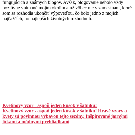
fungujúcich a známych blogov. Avšak, blogovanie nebolo vždy
pozitívne vnímané mojím okolím a už vôbec nie v zamestnaní, ktoré
som sa rozhodla ukončiť výpoveďou, čo bolo jedno z mojich
najťažších, no najlepších životných rozhodnutí.
Kvetinový vzor - aspoň jeden kúsok v šatníku!
Kvetinový vzor - aspoň jeden kúsok v šatníku! Hravé vzory a
kvety sú povinnou výbavou tejto sezóny. Inšpirované jarnými
lúkami a módnymi prehliadkami