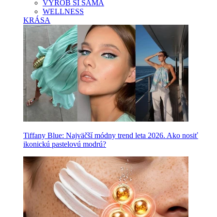
VYROB SI SAMA
WELLNESS
KRÁSA
Tiffany Blue: Najväčší módny trend leta 2026. Ako nosiť
ikonickú pastelovú modrú?