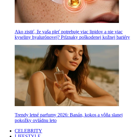
Ako zistiť, že vaša pleť potrebuje viac lipidov a nie viac
kyseliny hyalurónovej? Príznaky poškodenej kožnej bariéry
Trendy letné parfumy 2026: Banán, kokos a vôňa slanej
pokožky ovládnu leto
CELEBRITY
LIFESTYLE