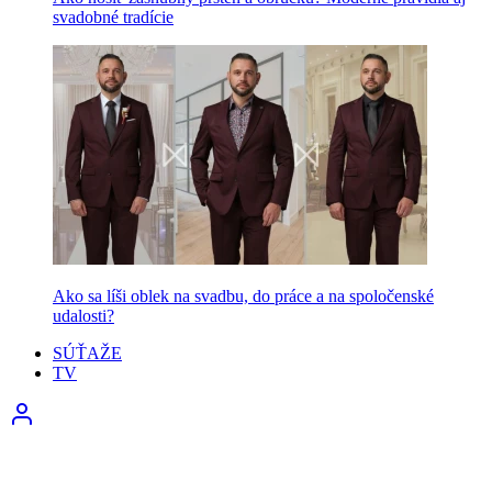
svadobné tradície
Ako sa líši oblek na svadbu, do práce a na spoločenské
udalosti?
SÚŤAŽE
TV