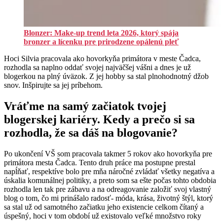
Blonzer: Make-up trend leta 2026, ktorý spája
bronzer a lícenku pre prirodzene opálenú pleť
Hoci Silvia pracovala ako hovorkyňa primátora v meste Čadca,
rozhodla sa naplno oddať svojej najväčšej vášni a dnes je už
blogerkou na plný úväzok. Z jej hobby sa stal plnohodnotný džob
snov. Inšpirujte sa jej príbehom.
Vráťme na samý začiatok tvojej
blogerskej kariéry. Kedy a prečo si sa
rozhodla, že sa dáš na blogovanie?
Po ukončení VŠ som pracovala takmer 5 rokov ako hovorkyňa pre
primátora mesta Čadca. Tento druh práce ma postupne prestal
napĺňať, respektíve bolo pre mňa náročné zvládať všetky negatíva a
úskalia komunálnej politiky, a preto som sa ešte počas tohto obdobia
rozhodla len tak pre zábavu a na odreagovanie založiť svoj vlastný
blog o tom, čo mi prinášalo radosť- móda, krása, životný štýl, ktorý
sa stal už od samotného začiatku jeho existencie celkom čítaný a
úspešný, hoci v tom období už existovalo veľké množstvo roky