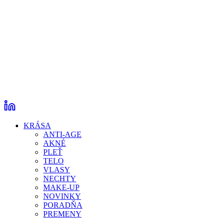
KRÁSA
ANTI-AGE
AKNÉ
PLEŤ
TELO
VLASY
NECHTY
MAKE-UP
NOVINKY
PORADŇA
PREMENY