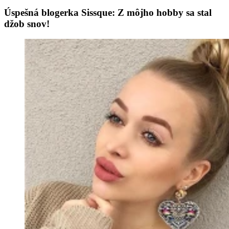
Úspešná blogerka Sissque: Z môjho hobby sa stal
džob snov!