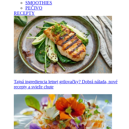
SMOOTHIES
PEČIVO
RECEPTY
Tajná ingrediencia letnej grilovačky? Dobrá nálada, nové
recepty a svieže chute