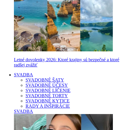
Letné dovolenky 2026: Ktoré krajiny sú bezpečné a ktoré
radšej zvážiť
SVADBA
SVADOBNÉ ŠATY
SVADOBNÉ ÚČESY
SVADOBNÉ LÍČENIE
SVADOBNÉ TORTY
SVADOBNÉ KYTICE
RADY A INŠPIRÁCIE
SVADBA