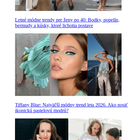
Letné módne trendy pre ženy po 40: Bodky, popelín,
bermudy a kúsky, ktoré lichotia postave
Tiffany Blue: Najväčší módny trend leta 2026. Ako nosiť
ikonickú pastelovú modrú?