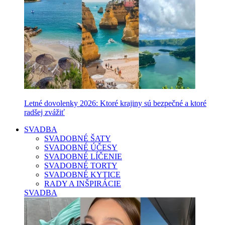
Letné dovolenky 2026: Ktoré krajiny sú bezpečné a ktoré
radšej zvážiť
SVADBA
SVADOBNÉ ŠATY
SVADOBNÉ ÚČESY
SVADOBNÉ LÍČENIE
SVADOBNÉ TORTY
SVADOBNÉ KYTICE
RADY A INŠPIRÁCIE
SVADBA