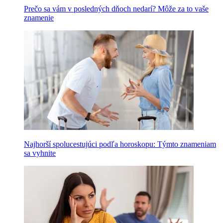
Prečo sa vám v posledných dňoch nedarí? Môže za to vaše
znamenie
Najhorší spolucestujúci podľa horoskopu: Týmto znameniam
sa vyhnite