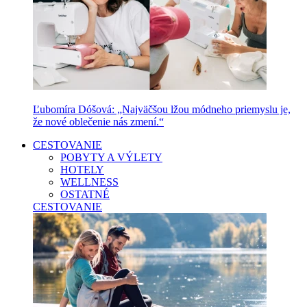
Ľubomíra Dóšová: „Najväčšou lžou módneho priemyslu je,
že nové oblečenie nás zmení.“
CESTOVANIE
POBYTY A VÝLETY
HOTELY
WELLNESS
OSTATNÉ
CESTOVANIE