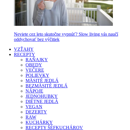
Neviete cez leto skutočne vypnúť? Slow living vás naučí
oddychovať bez výčitiek
VZŤAHY
RECEPTY
RAŇAJKY
OBEDY
VEČERE
POLIEVKY
MÄSITÉ JEDLÁ
BEZMÄSITÉ JEDLÁ
NÁPOJE
JEDNOHUBKY
DIÉTNE JEDLÁ
VEGAN
DEZERTY
RAW
KUCHÁRKY
RECEPTY ŠÉFKUCHÁROV