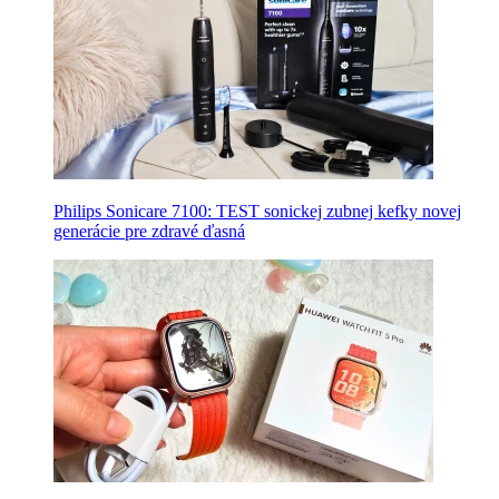
Philips Sonicare 7100: TEST sonickej zubnej kefky novej
generácie pre zdravé ďasná