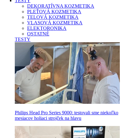
TESTY
DEKORATÍVNA KOZMETIKA
PLEŤOVÁ KOZMETIKA
TELOVÁ KOZMETIKA
VLASOVÁ KOZMETIKA
ELEKTORONIKA
OSTATNÉ
TESTY
Philips Head Pro Series 9000: testovali sme niekoľko
mesiacov holiaci strojček na hlavu