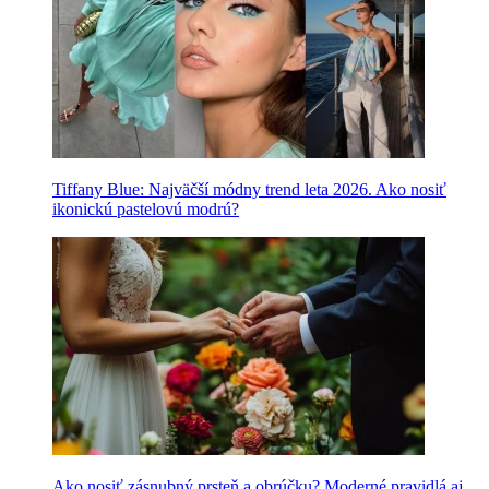
Tiffany Blue: Najväčší módny trend leta 2026. Ako nosiť
ikonickú pastelovú modrú?
Ako nosiť zásnubný prsteň a obrúčku? Moderné pravidlá aj