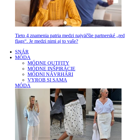
Tieto 4 znamenia patria medzi najväčšie partnerské „red
flags“. Je medzi nimi aj to vaše?
SNÁR
MÓDA
MÓDNE OUTFITY
MÓDNE INŠPIRÁCIE
MÓDNI NÁVRHÁRI
VYROB SI SAMA
MÓDA