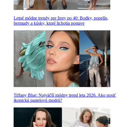
Letné módne trendy pre ženy po 40: Bodky, popelín,
bermudy a kúsky, ktoré lichotia postave
Tiffany Blue: Najväčší módny trend leta 2026. Ako nosiť
ikonickú pastelovú modrú?