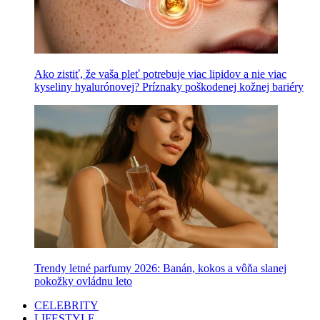
Ako zistiť, že vaša pleť potrebuje viac lipidov a nie viac
kyseliny hyalurónovej? Príznaky poškodenej kožnej bariéry
Trendy letné parfumy 2026: Banán, kokos a vôňa slanej
pokožky ovládnu leto
CELEBRITY
LIFESTYLE