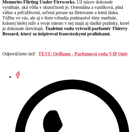
Memories Flirting Under Fireworks.
Už názov dokonale
vystihuje, aká vôňa v skutočnosti je. Orientálna a vanilková, plná
vášne a príťažlivosti, určená presne na flirtovanie a letnú lásku.
Túžbu vo vás, ale aj v ňom vzbudia podmanivé tóny marhule,
krásnej bielej ruže a svoje miesto v nej majú aj sladké pralinky, ktoré
ju dokonale dotvárajú.
Toaletnú vodu vytvoril parfumér Thierry
Bessard, ktorý sa inšpiroval francúzskymi pralinkami.
Odporúčame tiež:
TEST: Oriflame - Parfumová voda VIP Only