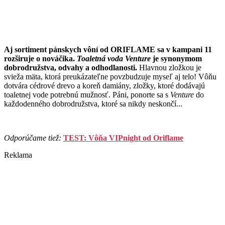
Aj sortiment pánskych vôní od ORIFLAME sa v kampani 11
rozširuje o nováčika.
Toaletná voda Venture
je synonymom
dobrodružstva, odvahy a odhodlanosti.
Hlavnou zložkou je
svieža mäta, ktorá preukázateľne povzbudzuje myseľ aj telo! Vôňu
dotvára cédrové drevo a koreň damiány, zložky, ktoré dodávajú
toaletnej vode potrebnú mužnosť. Páni, ponorte sa s
Venture
do
každodenného dobrodružstva, ktoré sa nikdy neskončí...
Odporúčame tiež:
TEST: Vôňa VIPnight od Oriflame
Reklama