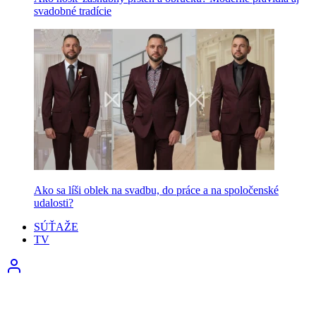
svadobné tradície
Ako sa líši oblek na svadbu, do práce a na spoločenské
udalosti?
SÚŤAŽE
TV