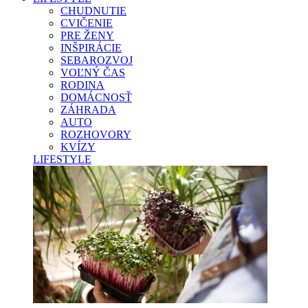
CHUDNUTIE
CVIČENIE
PRE ŽENY
INŠPIRÁCIE
SEBAROZVOJ
VOĽNÝ ČAS
RODINA
DOMÁCNOSŤ
ZÁHRADA
AUTO
ROZHOVORY
KVÍZY
LIFESTYLE