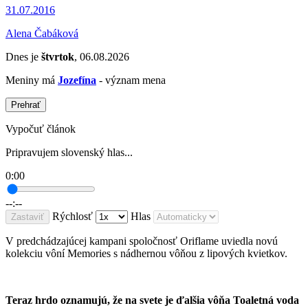
31.07.2016
Alena Čabáková
Dnes je
štvrtok
, 06.08.2026
Meniny má
Jozefína
- význam mena
Prehrať
Vypočuť článok
Pripravujem slovenský hlas...
0:00
--:--
Rýchlosť
Hlas
Zastaviť
V predchádzajúcej kampani spoločnosť Oriflame uviedla novú
kolekciu vôní Memories s nádhernou vôňou z lipových kvietkov.
Teraz hrdo oznamujú, že na svete je ďalšia vôňa Toaletná voda