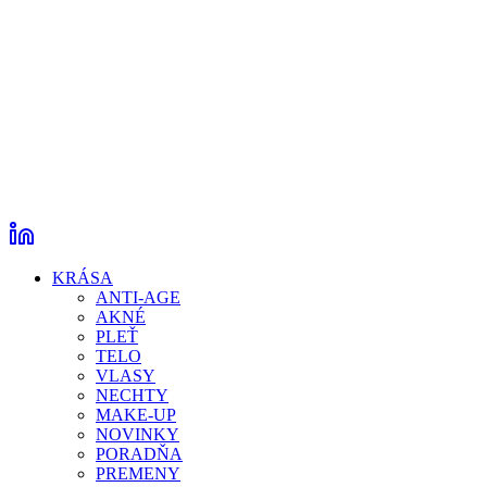
KRÁSA
ANTI-AGE
AKNÉ
PLEŤ
TELO
VLASY
NECHTY
MAKE-UP
NOVINKY
PORADŇA
PREMENY