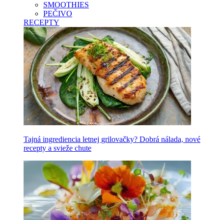
SMOOTHIES
PEČIVO
RECEPTY
Tajná ingrediencia letnej grilovačky? Dobrá nálada, nové
recepty a svieže chute