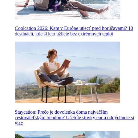
Coolcation 2026: Kam v Európe utiecť pred horúčavami? 10
destinácií, kde si leto užijete bez extrémnych teplôt
Staycation: Prečo je dovolenka doma najväčším
cestovateľským trendom? Ušetríte stovky eur a oddýchnete si
viac