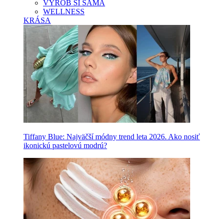
VYROB SI SAMA
WELLNESS
KRÁSA
Tiffany Blue: Najväčší módny trend leta 2026. Ako nosiť
ikonickú pastelovú modrú?