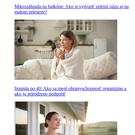
Mikrozáhrada na balkóne: Ako si vytvoriť zelenú oázu aj na
malom priestore?
Imunita po 40: Ako sa mení obranyschopnosť organizmu a
ako ju prirodzene podporiť