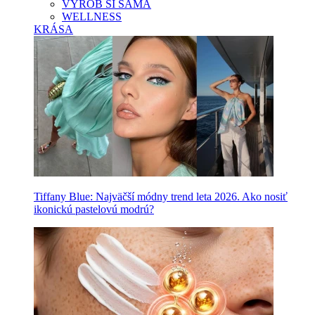
VYROB SI SAMA
WELLNESS
KRÁSA
Tiffany Blue: Najväčší módny trend leta 2026. Ako nosiť
ikonickú pastelovú modrú?