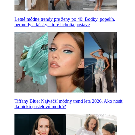
Letné módne trendy pre ženy po 40: Bodky, popelín,
bermudy a kúsky, ktoré lichotia postave
Tiffany Blue: Najväčší módny trend leta 2026. Ako nosiť
ikonickú pastelovú modrú?