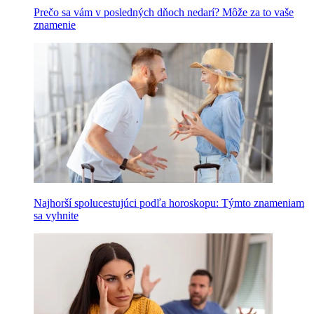
Prečo sa vám v posledných dňoch nedarí? Môže za to vaše
znamenie
Najhorší spolucestujúci podľa horoskopu: Týmto znameniam
sa vyhnite