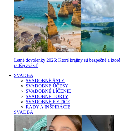
Letné dovolenky 2026: Ktoré krajiny sú bezpečné a ktoré
radšej zvážiť
SVADBA
SVADOBNÉ ŠATY
SVADOBNÉ ÚČESY
SVADOBNÉ LÍČENIE
SVADOBNÉ TORTY
SVADOBNÉ KYTICE
RADY A INŠPIRÁCIE
SVADBA