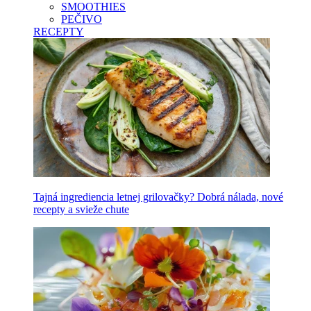
SMOOTHIES
PEČIVO
RECEPTY
Tajná ingrediencia letnej grilovačky? Dobrá nálada, nové
recepty a svieže chute