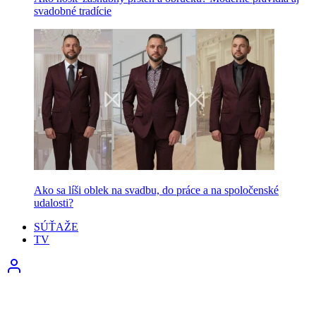
svadobné tradície
Ako sa líši oblek na svadbu, do práce a na spoločenské
udalosti?
SÚŤAŽE
TV