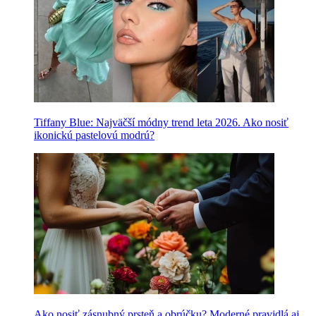
Tiffany Blue: Najväčší módny trend leta 2026. Ako nosiť
ikonickú pastelovú modrú?
Ako nosiť zásnubný prsteň a obrúčku? Moderné pravidlá aj