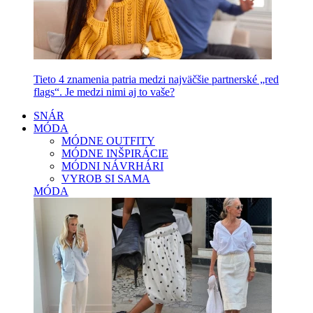
Tieto 4 znamenia patria medzi najväčšie partnerské „red
flags“. Je medzi nimi aj to vaše?
SNÁR
MÓDA
MÓDNE OUTFITY
MÓDNE INŠPIRÁCIE
MÓDNI NÁVRHÁRI
VYROB SI SAMA
MÓDA