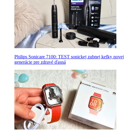
Philips Sonicare 7100: TEST sonickej zubnej kefky novej
generácie pre zdravé ďasná