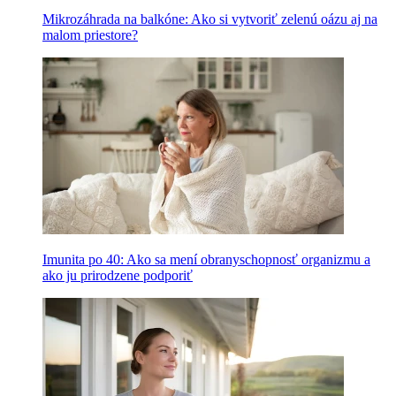
Mikrozáhrada na balkóne: Ako si vytvoriť zelenú oázu aj na
malom priestore?
Imunita po 40: Ako sa mení obranyschopnosť organizmu a
ako ju prirodzene podporiť