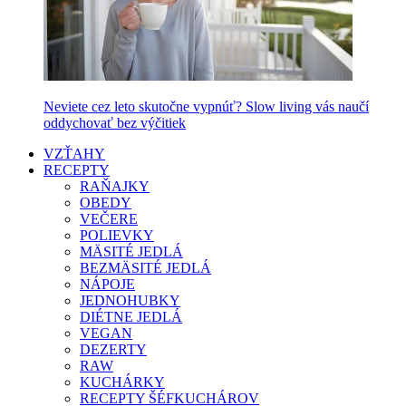
Neviete cez leto skutočne vypnúť? Slow living vás naučí
oddychovať bez výčitiek
VZŤAHY
RECEPTY
RAŇAJKY
OBEDY
VEČERE
POLIEVKY
MÄSITÉ JEDLÁ
BEZMÄSITÉ JEDLÁ
NÁPOJE
JEDNOHUBKY
DIÉTNE JEDLÁ
VEGAN
DEZERTY
RAW
KUCHÁRKY
RECEPTY ŠÉFKUCHÁROV