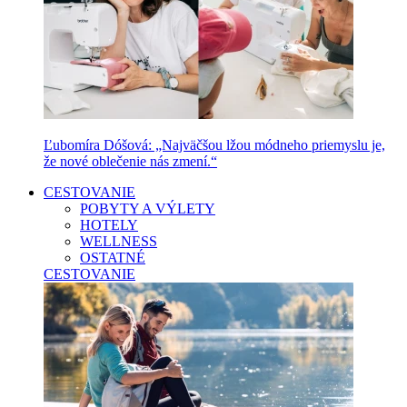
Ľubomíra Dóšová: „Najväčšou lžou módneho priemyslu je,
že nové oblečenie nás zmení.“
CESTOVANIE
POBYTY A VÝLETY
HOTELY
WELLNESS
OSTATNÉ
CESTOVANIE