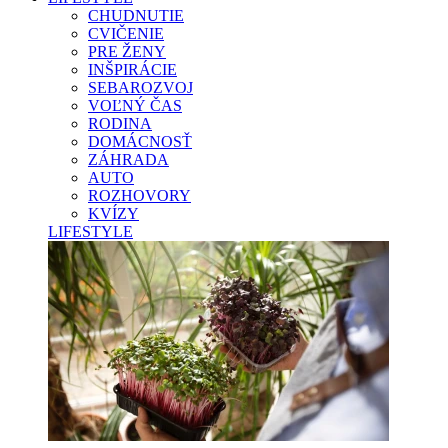
CHUDNUTIE
CVIČENIE
PRE ŽENY
INŠPIRÁCIE
SEBAROZVOJ
VOĽNÝ ČAS
RODINA
DOMÁCNOSŤ
ZÁHRADA
AUTO
ROZHOVORY
KVÍZY
LIFESTYLE