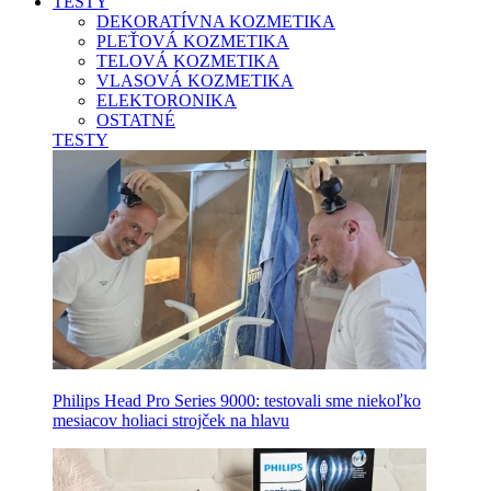
TESTY
DEKORATÍVNA KOZMETIKA
PLEŤOVÁ KOZMETIKA
TELOVÁ KOZMETIKA
VLASOVÁ KOZMETIKA
ELEKTORONIKA
OSTATNÉ
TESTY
Philips Head Pro Series 9000: testovali sme niekoľko
mesiacov holiaci strojček na hlavu