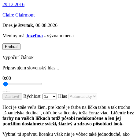
29.12.2016
Claire Clairmont
Dnes je
štvrtok
, 06.08.2026
Meniny má
Jozefína
- význam mena
Prehrať
Vypočuť článok
Pripravujem slovenský hlas...
0:00
--:--
Rýchlosť
Hlas
Zastaviť
Hoci je stále veľa žien, pre ktoré je farba na líčka tabu a tak trochu
„španielska dedina“, obľube sa lícenky tešia čoraz viac.
Líčenie bez
farby na vašich líčkach totiž pôsobí nedokončene a len jej
použitím dosiahnete svieži, žiarivý a zdravo pôsobiaci look.
Vybrať tú správnu lícenku však nie je vôbec také jednoduché, ako