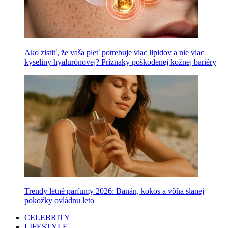
Ako zistiť, že vaša pleť potrebuje viac lipidov a nie viac
kyseliny hyalurónovej? Príznaky poškodenej kožnej bariéry
Trendy letné parfumy 2026: Banán, kokos a vôňa slanej
pokožky ovládnu leto
CELEBRITY
LIFESTYLE