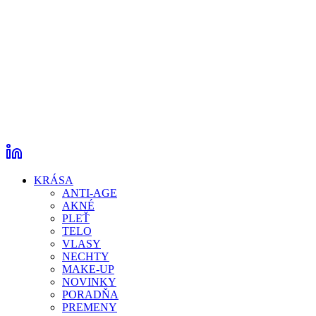
KRÁSA
ANTI-AGE
AKNÉ
PLEŤ
TELO
VLASY
NECHTY
MAKE-UP
NOVINKY
PORADŇA
PREMENY