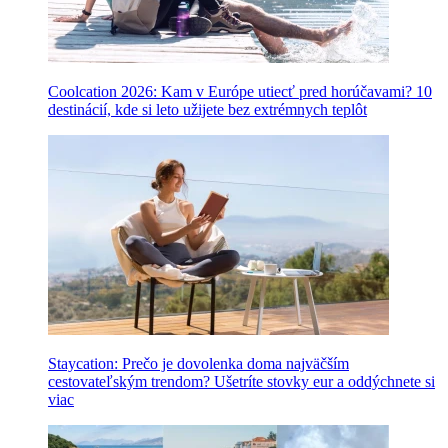
Coolcation 2026: Kam v Európe utiecť pred horúčavami? 10
destinácií, kde si leto užijete bez extrémnych teplôt
Staycation: Prečo je dovolenka doma najväčším
cestovateľským trendom? Ušetríte stovky eur a oddýchnete si
viac