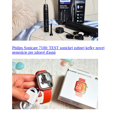
Philips Sonicare 7100: TEST sonickej zubnej kefky novej
generácie pre zdravé ďasná