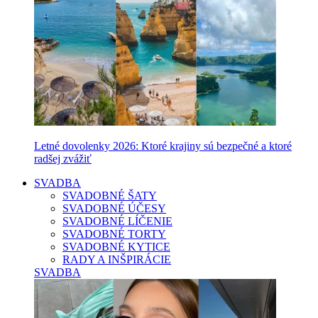
Letné dovolenky 2026: Ktoré krajiny sú bezpečné a ktoré
radšej zvážiť
SVADBA
SVADOBNÉ ŠATY
SVADOBNÉ ÚČESY
SVADOBNÉ LÍČENIE
SVADOBNÉ TORTY
SVADOBNÉ KYTICE
RADY A INŠPIRÁCIE
SVADBA