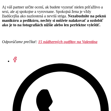
Aj váš partner určite ocení, ak budete vyzerať nielen príťažlivo a
sexi, ale aj spokojne a vyrovnane. Spokojná žena je vždy
žiadúcejšia ako nazlostená a nevrlá striga.
Nezabudnite na peknú
manikúru a pedikúru, nechty si môžete nalakovať a ozdobiť
ako je to na fotografiách nižšie alebo len perfektne vyleštiť.
Odporúčame prečítať:
15 nádherných outfitov na Valentína