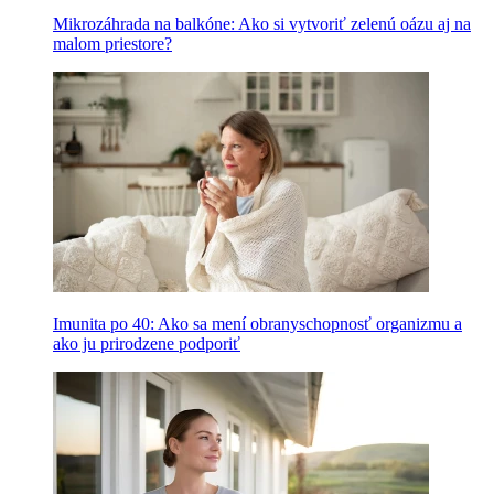
Mikrozáhrada na balkóne: Ako si vytvoriť zelenú oázu aj na
malom priestore?
Imunita po 40: Ako sa mení obranyschopnosť organizmu a
ako ju prirodzene podporiť