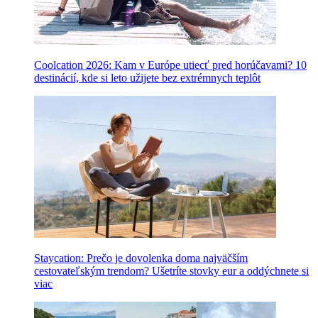
Coolcation 2026: Kam v Európe utiecť pred horúčavami? 10
destinácií, kde si leto užijete bez extrémnych teplôt
Staycation: Prečo je dovolenka doma najväčším
cestovateľským trendom? Ušetríte stovky eur a oddýchnete si
viac