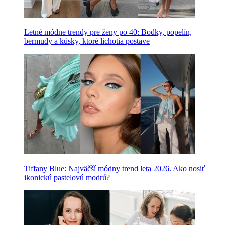
Letné módne trendy pre ženy po 40: Bodky, popelín,
bermudy a kúsky, ktoré lichotia postave
Tiffany Blue: Najväčší módny trend leta 2026. Ako nosiť
ikonickú pastelovú modrú?