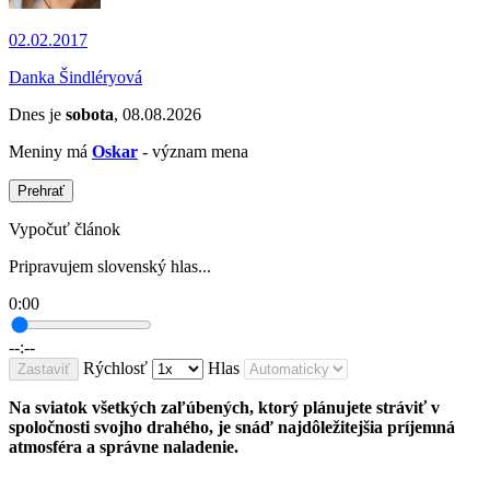
02.02.2017
Danka Šindléryová
Dnes je
sobota
, 08.08.2026
Meniny má
Oskar
- význam mena
Prehrať
Vypočuť článok
Pripravujem slovenský hlas...
0:00
--:--
Rýchlosť
Hlas
Zastaviť
Na sviatok všetkých zaľúbených, ktorý plánujete stráviť v
spoločnosti svojho drahého, je snáď najdôležitejšia príjemná
atmosféra a správne naladenie.