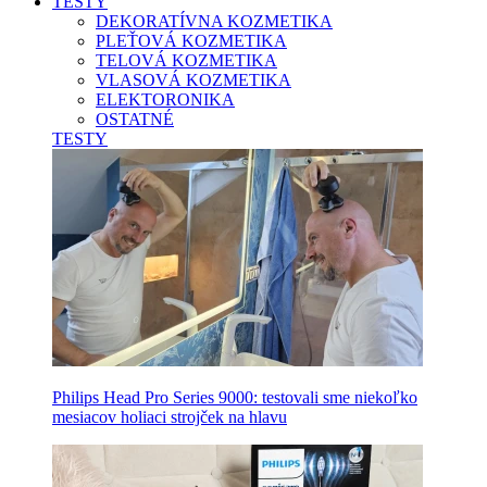
TESTY
DEKORATÍVNA KOZMETIKA
PLEŤOVÁ KOZMETIKA
TELOVÁ KOZMETIKA
VLASOVÁ KOZMETIKA
ELEKTORONIKA
OSTATNÉ
TESTY
Philips Head Pro Series 9000: testovali sme niekoľko
mesiacov holiaci strojček na hlavu