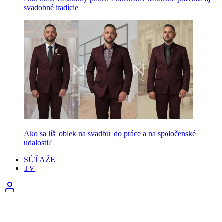
svadobné tradície
Ako sa líši oblek na svadbu, do práce a na spoločenské
udalosti?
SÚŤAŽE
TV