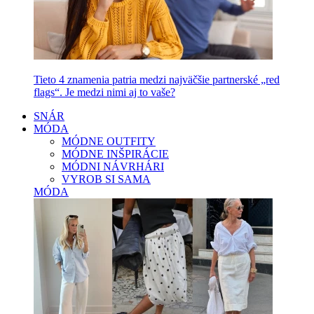
Tieto 4 znamenia patria medzi najväčšie partnerské „red
flags“. Je medzi nimi aj to vaše?
SNÁR
MÓDA
MÓDNE OUTFITY
MÓDNE INŠPIRÁCIE
MÓDNI NÁVRHÁRI
VYROB SI SAMA
MÓDA