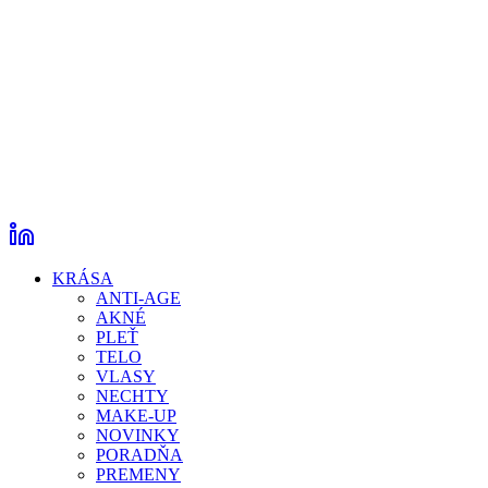
KRÁSA
ANTI-AGE
AKNÉ
PLEŤ
TELO
VLASY
NECHTY
MAKE-UP
NOVINKY
PORADŇA
PREMENY