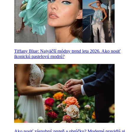
Tiffany Blue: Najväčší módny trend leta 2026. Ako nosiť
ikonickú pastelovú modrú?
Ako nosiť zásnubný prsteň a obrúčku? Moderné pravidlá aj