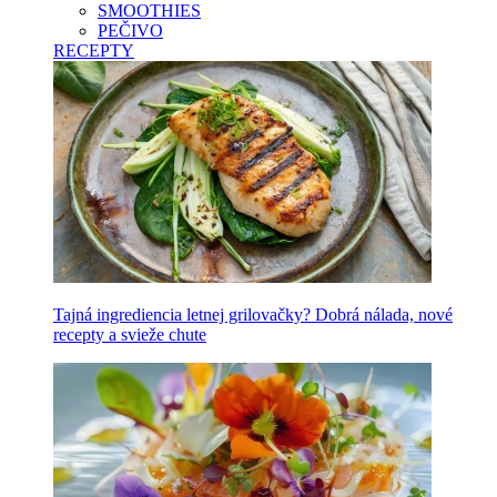
SMOOTHIES
PEČIVO
RECEPTY
Tajná ingrediencia letnej grilovačky? Dobrá nálada, nové
recepty a svieže chute