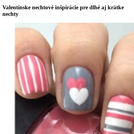
Valentínske nechtové inšpirácie pre dlhé aj krátke
nechty