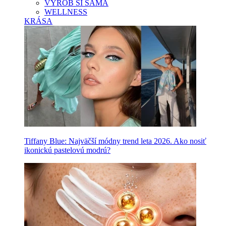
VYROB SI SAMA
WELLNESS
KRÁSA
Tiffany Blue: Najväčší módny trend leta 2026. Ako nosiť
ikonickú pastelovú modrú?