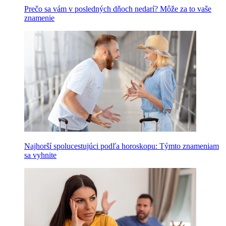
Prečo sa vám v posledných dňoch nedarí? Môže za to vaše
znamenie
Najhorší spolucestujúci podľa horoskopu: Týmto znameniam
sa vyhnite