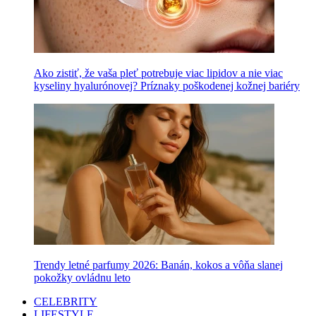
Ako zistiť, že vaša pleť potrebuje viac lipidov a nie viac
kyseliny hyalurónovej? Príznaky poškodenej kožnej bariéry
Trendy letné parfumy 2026: Banán, kokos a vôňa slanej
pokožky ovládnu leto
CELEBRITY
LIFESTYLE