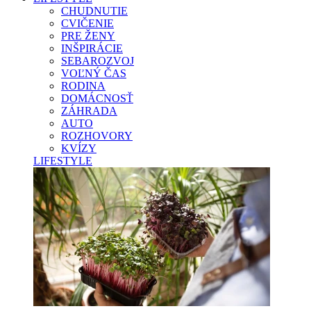
CHUDNUTIE
CVIČENIE
PRE ŽENY
INŠPIRÁCIE
SEBAROZVOJ
VOĽNÝ ČAS
RODINA
DOMÁCNOSŤ
ZÁHRADA
AUTO
ROZHOVORY
KVÍZY
LIFESTYLE