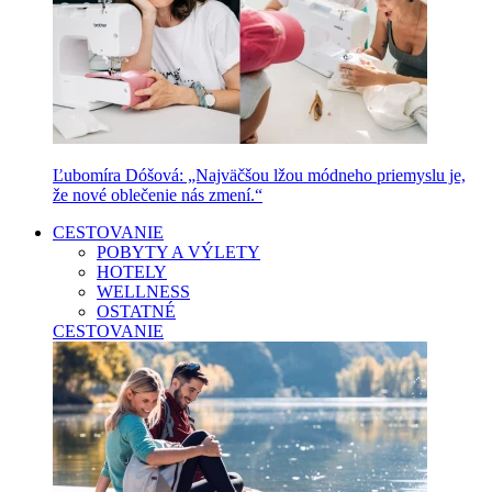
Ľubomíra Dóšová: „Najväčšou lžou módneho priemyslu je,
že nové oblečenie nás zmení.“
CESTOVANIE
POBYTY A VÝLETY
HOTELY
WELLNESS
OSTATNÉ
CESTOVANIE