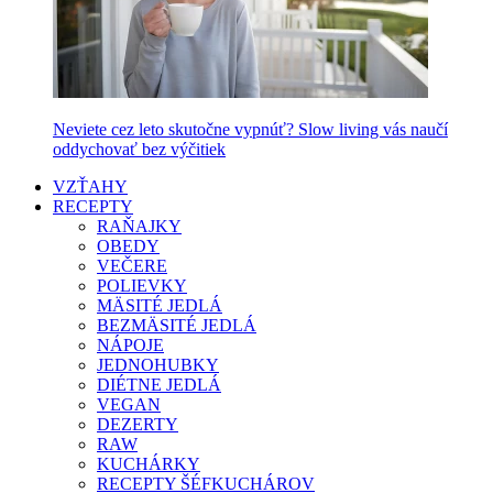
Neviete cez leto skutočne vypnúť? Slow living vás naučí
oddychovať bez výčitiek
VZŤAHY
RECEPTY
RAŇAJKY
OBEDY
VEČERE
POLIEVKY
MÄSITÉ JEDLÁ
BEZMÄSITÉ JEDLÁ
NÁPOJE
JEDNOHUBKY
DIÉTNE JEDLÁ
VEGAN
DEZERTY
RAW
KUCHÁRKY
RECEPTY ŠÉFKUCHÁROV