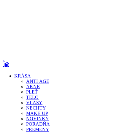
KRÁSA
ANTI-AGE
AKNÉ
PLEŤ
TELO
VLASY
NECHTY
MAKE-UP
NOVINKY
PORADŇA
PREMENY