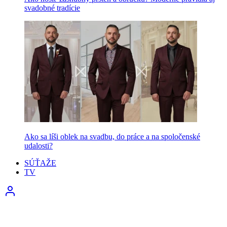
svadobné tradície
Ako sa líši oblek na svadbu, do práce a na spoločenské
udalosti?
SÚŤAŽE
TV