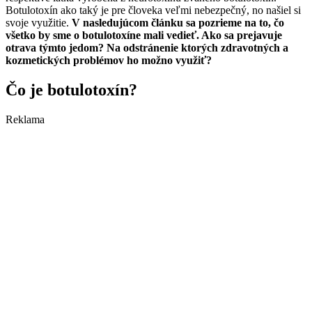
Botulotoxín ako taký je pre človeka veľmi nebezpečný, no našiel si
svoje využitie.
V nasledujúcom článku sa pozrieme na to, čo
všetko by sme o botulotoxíne mali vedieť. Ako sa prejavuje
otrava týmto jedom? Na odstránenie ktorých zdravotných a
kozmetických problémov ho možno využiť?
Čo je botulotoxín?
Reklama