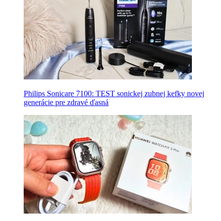
Philips Sonicare 7100: TEST sonickej zubnej kefky novej
generácie pre zdravé ďasná