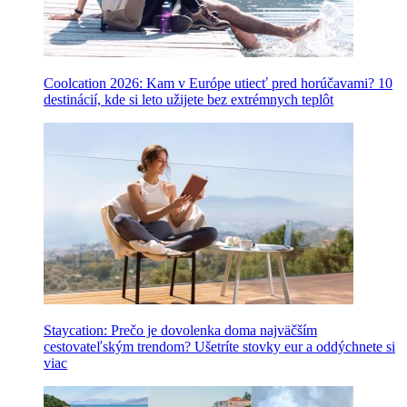
Coolcation 2026: Kam v Európe utiecť pred horúčavami? 10
destinácií, kde si leto užijete bez extrémnych teplôt
Staycation: Prečo je dovolenka doma najväčším
cestovateľským trendom? Ušetríte stovky eur a oddýchnete si
viac