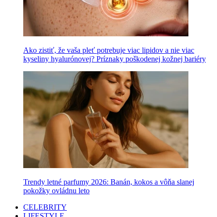
Ako zistiť, že vaša pleť potrebuje viac lipidov a nie viac
kyseliny hyalurónovej? Príznaky poškodenej kožnej bariéry
Trendy letné parfumy 2026: Banán, kokos a vôňa slanej
pokožky ovládnu leto
CELEBRITY
LIFESTYLE