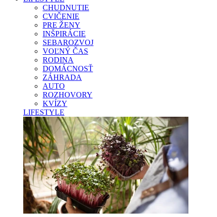
CHUDNUTIE
CVIČENIE
PRE ŽENY
INŠPIRÁCIE
SEBAROZVOJ
VOĽNÝ ČAS
RODINA
DOMÁCNOSŤ
ZÁHRADA
AUTO
ROZHOVORY
KVÍZY
LIFESTYLE