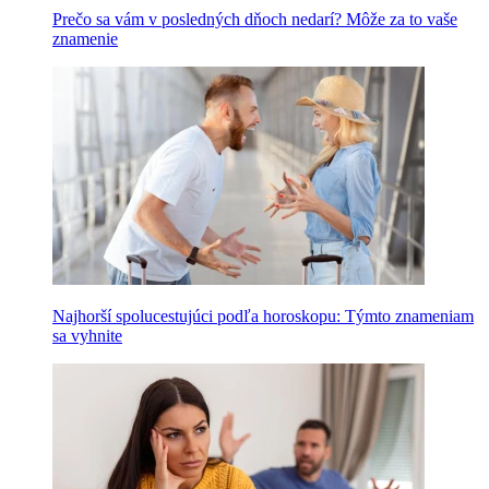
Prečo sa vám v posledných dňoch nedarí? Môže za to vaše
znamenie
Najhorší spolucestujúci podľa horoskopu: Týmto znameniam
sa vyhnite