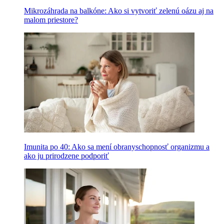
Mikrozáhrada na balkóne: Ako si vytvoriť zelenú oázu aj na
malom priestore?
Imunita po 40: Ako sa mení obranyschopnosť organizmu a
ako ju prirodzene podporiť