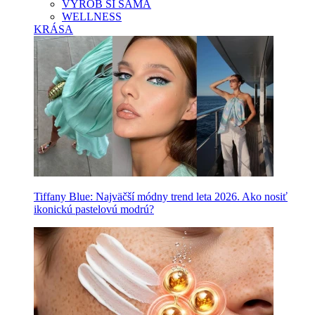
VYROB SI SAMA
WELLNESS
KRÁSA
Tiffany Blue: Najväčší módny trend leta 2026. Ako nosiť
ikonickú pastelovú modrú?