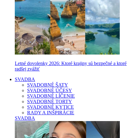
Letné dovolenky 2026: Ktoré krajiny sú bezpečné a ktoré
radšej zvážiť
SVADBA
SVADOBNÉ ŠATY
SVADOBNÉ ÚČESY
SVADOBNÉ LÍČENIE
SVADOBNÉ TORTY
SVADOBNÉ KYTICE
RADY A INŠPIRÁCIE
SVADBA