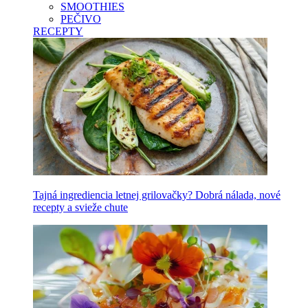
SMOOTHIES
PEČIVO
RECEPTY
Tajná ingrediencia letnej grilovačky? Dobrá nálada, nové
recepty a svieže chute