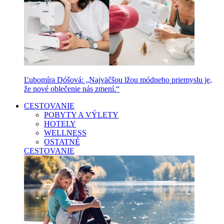
Ľubomíra Dóšová: „Najväčšou lžou módneho priemyslu je,
že nové oblečenie nás zmení.“
CESTOVANIE
POBYTY A VÝLETY
HOTELY
WELLNESS
OSTATNÉ
CESTOVANIE