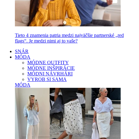
Tieto 4 znamenia patria medzi najväčšie partnerské „red
flags“. Je medzi nimi aj to vaše?
SNÁR
MÓDA
MÓDNE OUTFITY
MÓDNE INŠPIRÁCIE
MÓDNI NÁVRHÁRI
VYROB SI SAMA
MÓDA