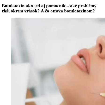
Botulotoxín ako jed aj pomocník – aké problémy
rieši okrem vrások? A čo otrava botulotoxínom?