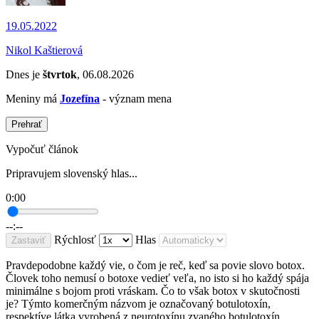
19.05.2022
Nikol Kaštierová
Dnes je
štvrtok
, 06.08.2026
Meniny má
Jozefína
- význam mena
Prehrať
Vypočuť článok
Pripravujem slovenský hlas...
0:00
--:--
Rýchlosť
Hlas
Zastaviť
Pravdepodobne každý vie, o čom je reč, keď sa povie slovo botox.
Človek toho nemusí o botoxe vedieť veľa, no isto si ho každý spája
minimálne s bojom proti vráskam. Čo to však botox v skutočnosti
je? Týmto komerčným názvom je označovaný botulotoxín,
respektíve látka vyrobená z neurotoxínu zvaného botulotoxín.