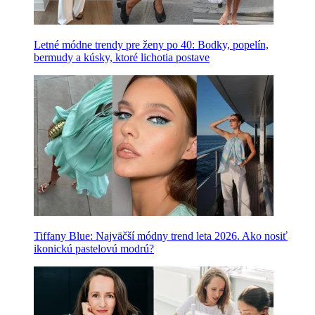
Letné módne trendy pre ženy po 40: Bodky, popelín,
bermudy a kúsky, ktoré lichotia postave
Tiffany Blue: Najväčší módny trend leta 2026. Ako nosiť
ikonickú pastelovú modrú?