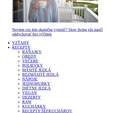
Neviete cez leto skutočne vypnúť? Slow living vás naučí
oddychovať bez výčitiek
VZŤAHY
RECEPTY
RAŇAJKY
OBEDY
VEČERE
POLIEVKY
MÄSITÉ JEDLÁ
BEZMÄSITÉ JEDLÁ
NÁPOJE
JEDNOHUBKY
DIÉTNE JEDLÁ
VEGAN
DEZERTY
RAW
KUCHÁRKY
RECEPTY ŠÉFKUCHÁROV