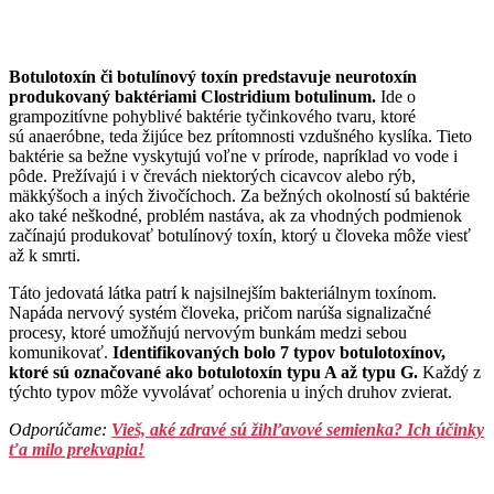
Botulotoxín či botulínový toxín predstavuje neurotoxín
produkovaný baktériami Clostridium botulinum.
Ide o
grampozitívne pohyblivé baktérie tyčinkového tvaru, ktoré
sú anaeróbne, teda žijúce bez prítomnosti vzdušného kyslíka. Tieto
baktérie sa bežne vyskytujú voľne v prírode, napríklad vo vode i
pôde. Prežívajú i v črevách niektorých cicavcov alebo rýb,
mäkkýšoch a iných živočíchoch. Za bežných okolností sú baktérie
ako také neškodné, problém nastáva, ak za vhodných podmienok
začínajú produkovať botulínový toxín, ktorý u človeka môže viesť
až k smrti.
Táto jedovatá látka patrí k najsilnejším bakteriálnym toxínom.
Napáda nervový systém človeka, pričom narúša signalizačné
procesy, ktoré umožňujú nervovým bunkám medzi sebou
komunikovať.
Identifikovaných bolo 7 typov botulotoxínov,
ktoré sú označované ako botulotoxín typu A až typu G.
Každý z
týchto typov môže vyvolávať ochorenia u iných druhov zvierat.
Odporúčame:
Vieš, aké zdravé sú žihľavové semienka? Ich účinky
ťa milo prekvapia!