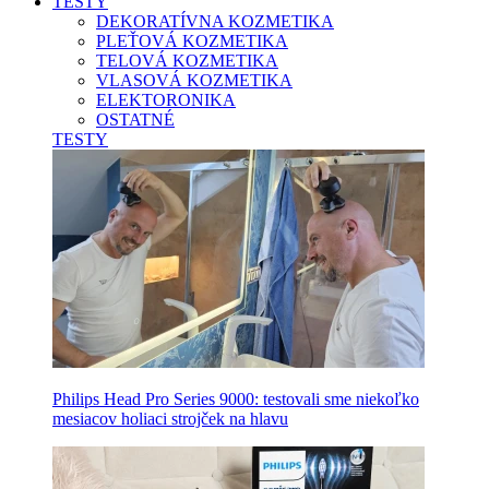
TESTY
DEKORATÍVNA KOZMETIKA
PLEŤOVÁ KOZMETIKA
TELOVÁ KOZMETIKA
VLASOVÁ KOZMETIKA
ELEKTORONIKA
OSTATNÉ
TESTY
Philips Head Pro Series 9000: testovali sme niekoľko
mesiacov holiaci strojček na hlavu