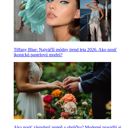
Tiffany Blue: Najväčší módny trend leta 2026. Ako nosiť
ikonickú pastelovú modrú?
Ako nosiť zásnubný prsteň a obrúčku? Moderné pravidlá aj