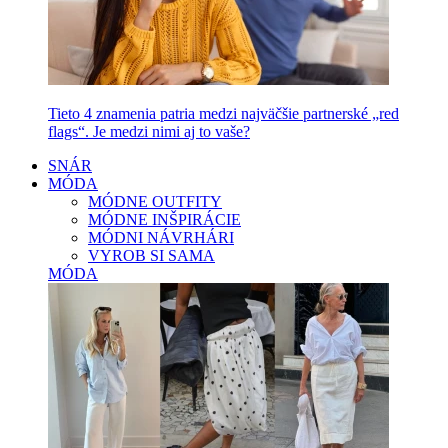
Tieto 4 znamenia patria medzi najväčšie partnerské „red
flags“. Je medzi nimi aj to vaše?
SNÁR
MÓDA
MÓDNE OUTFITY
MÓDNE INŠPIRÁCIE
MÓDNI NÁVRHÁRI
VYROB SI SAMA
MÓDA