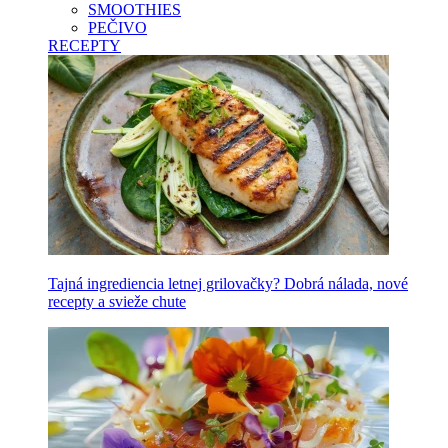
SMOOTHIES
PEČIVO
RECEPTY
Tajná ingrediencia letnej grilovačky? Dobrá nálada, nové
recepty a svieže chute