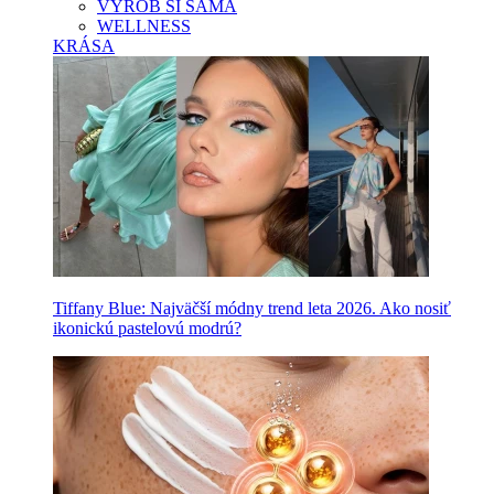
VYROB SI SAMA
WELLNESS
KRÁSA
Tiffany Blue: Najväčší módny trend leta 2026. Ako nosiť
ikonickú pastelovú modrú?