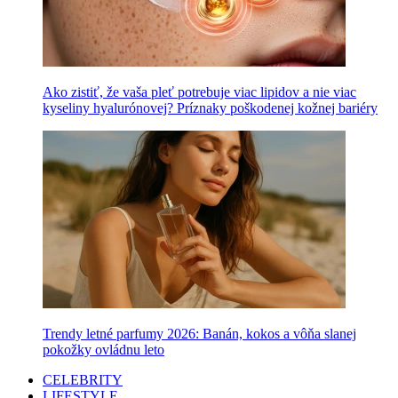
Ako zistiť, že vaša pleť potrebuje viac lipidov a nie viac
kyseliny hyalurónovej? Príznaky poškodenej kožnej bariéry
Trendy letné parfumy 2026: Banán, kokos a vôňa slanej
pokožky ovládnu leto
CELEBRITY
LIFESTYLE