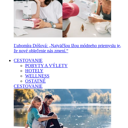
Ľubomíra Dóšová: „Najväčšou lžou módneho priemyslu je,
že nové oblečenie nás zmení.“
CESTOVANIE
POBYTY A VÝLETY
HOTELY
WELLNESS
OSTATNÉ
CESTOVANIE