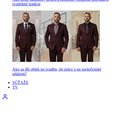
svadobné tradície
Ako sa líši oblek na svadbu, do práce a na spoločenské
udalosti?
SÚŤAŽE
TV