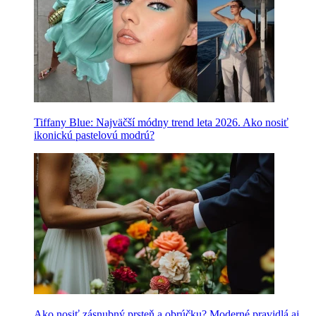
Tiffany Blue: Najväčší módny trend leta 2026. Ako nosiť
ikonickú pastelovú modrú?
Ako nosiť zásnubný prsteň a obrúčku? Moderné pravidlá aj