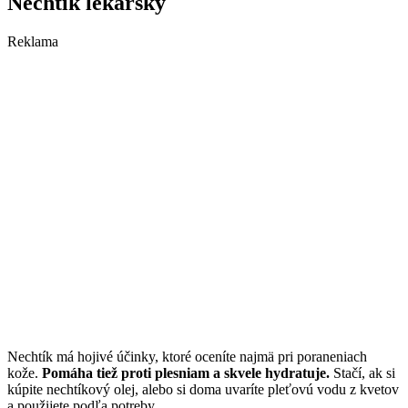
Nechtík lekársky
Reklama
Nechtík má hojivé účinky, ktoré oceníte najmä pri poraneniach
kože.
Pomáha tiež proti plesniam a skvele hydratuje.
Stačí, ak si
kúpite nechtíkový olej, alebo si doma uvaríte pleťovú vodu z kvetov
a použijete podľa potreby.