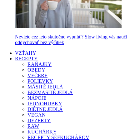
Neviete cez leto skutočne vypnúť? Slow living vás naučí
oddychovať bez výčitiek
VZŤAHY
RECEPTY
RAŇAJKY
OBEDY
VEČERE
POLIEVKY
MÄSITÉ JEDLÁ
BEZMÄSITÉ JEDLÁ
NÁPOJE
JEDNOHUBKY
DIÉTNE JEDLÁ
VEGAN
DEZERTY
RAW
KUCHÁRKY
RECEPTY ŠÉFKUCHÁROV