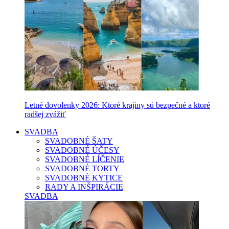
Letné dovolenky 2026: Ktoré krajiny sú bezpečné a ktoré
radšej zvážiť
SVADBA
SVADOBNÉ ŠATY
SVADOBNÉ ÚČESY
SVADOBNÉ LÍČENIE
SVADOBNÉ TORTY
SVADOBNÉ KYTICE
RADY A INŠPIRÁCIE
SVADBA