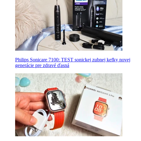
Philips Sonicare 7100: TEST sonickej zubnej kefky novej
generácie pre zdravé ďasná