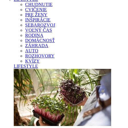
CHUDNUTIE
CVIČENIE
PRE ŽENY
INŠPIRÁCIE
SEBAROZVOJ
VOĽNÝ ČAS
RODINA
DOMÁCNOSŤ
ZÁHRADA
AUTO
ROZHOVORY
KVÍZY
LIFESTYLE