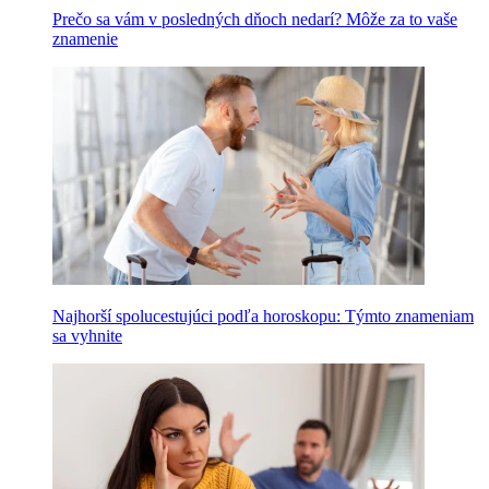
Prečo sa vám v posledných dňoch nedarí? Môže za to vaše
znamenie
Najhorší spolucestujúci podľa horoskopu: Týmto znameniam
sa vyhnite