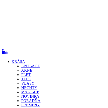
KRÁSA
ANTI-AGE
AKNÉ
PLEŤ
TELO
VLASY
NECHTY
MAKE-UP
NOVINKY
PORADŇA
PREMENY