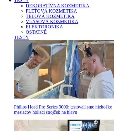
TESTY
DEKORATÍVNA KOZMETIKA
PLEŤOVÁ KOZMETIKA
TELOVÁ KOZMETIKA
VLASOVÁ KOZMETIKA
ELEKTORONIKA
OSTATNÉ
TESTY
Philips Head Pro Series 9000: testovali sme niekoľko
mesiacov holiaci strojček na hlavu