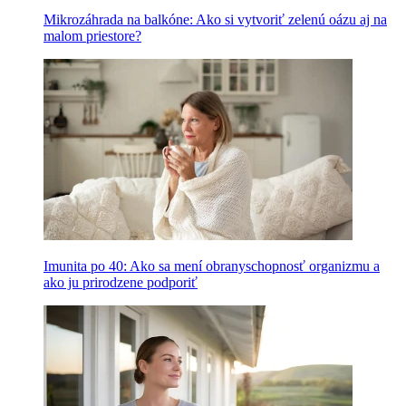
Mikrozáhrada na balkóne: Ako si vytvoriť zelenú oázu aj na
malom priestore?
Imunita po 40: Ako sa mení obranyschopnosť organizmu a
ako ju prirodzene podporiť