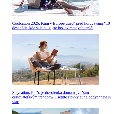
Coolcation 2026: Kam v Európe utiecť pred horúčavami? 10
destinácií, kde si leto užijete bez extrémnych teplôt
Staycation: Prečo je dovolenka doma najväčším
cestovateľským trendom? Ušetríte stovky eur a oddýchnete si
viac