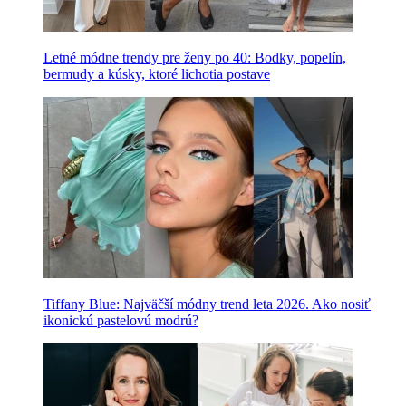
Letné módne trendy pre ženy po 40: Bodky, popelín,
bermudy a kúsky, ktoré lichotia postave
Tiffany Blue: Najväčší módny trend leta 2026. Ako nosiť
ikonickú pastelovú modrú?