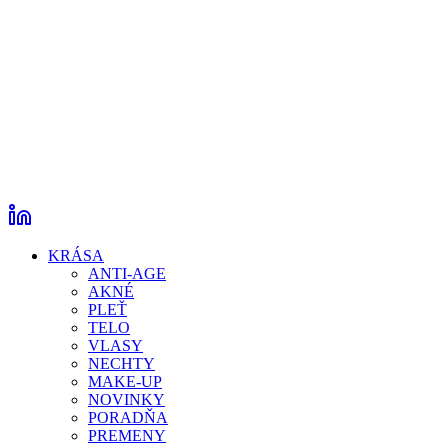
KRÁSA
ANTI-AGE
AKNÉ
PLEŤ
TELO
VLASY
NECHTY
MAKE-UP
NOVINKY
PORADŇA
PREMENY