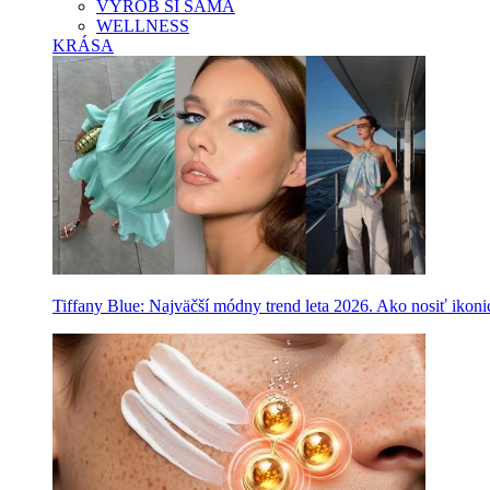
VYROB SI SAMA
WELLNESS
KRÁSA
Tiffany Blue: Najväčší módny trend leta 2026. Ako nosiť ikon