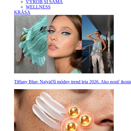
VYROB SI SAMA
WELLNESS
KRÁSA
Tiffany Blue: Najväčší módny trend leta 2026. Ako nosiť ikon