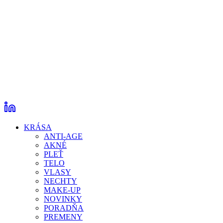
KRÁSA
ANTI-AGE
AKNÉ
PLEŤ
TELO
VLASY
NECHTY
MAKE-UP
NOVINKY
PORADŇA
PREMENY