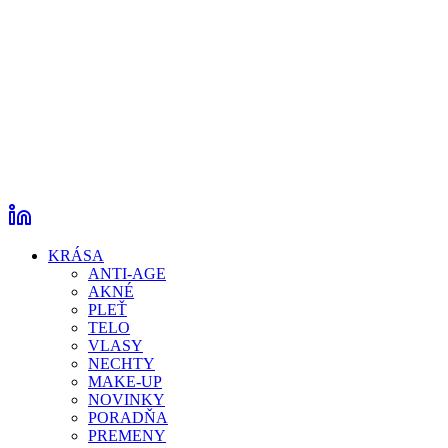
KRÁSA
ANTI-AGE
AKNÉ
PLEŤ
TELO
VLASY
NECHTY
MAKE-UP
NOVINKY
PORADŇA
PREMENY