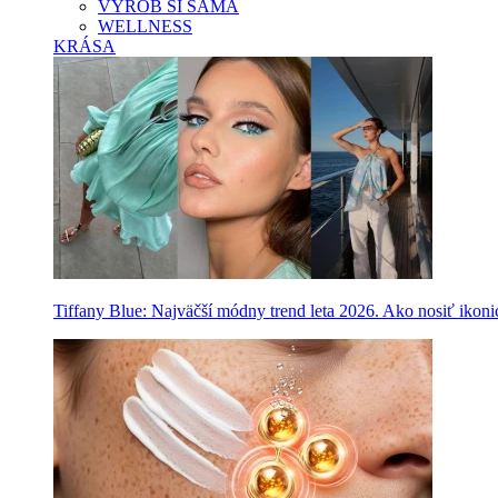
VYROB SI SAMA
WELLNESS
KRÁSA
Tiffany Blue: Najväčší módny trend leta 2026. Ako nosiť ikon