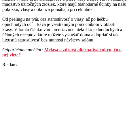
množstvo užitočných zložiek, ktoré majú blahodarné účinky na našu
pokožku, vlasy a dokonca pomáhajú pri celulitíde.
Od peelingu na tvár, cez starostlivosť o vlasy, až po liečbu
opuchnutých očí – káva je všestranným pomocníkom v oblasti
krásy. V tomto článku vám predstavíme niekoľko jednoduchých a
účinných receptov, ktoré môžete vyskúšať doma a dopriať si tak
luxusnú starostlivosť bez nutnosti návštevy salónu.
Odporúčame prečítať:
Melasa – zdravá alternatíva cukru, čo o
nej viete?
Reklama