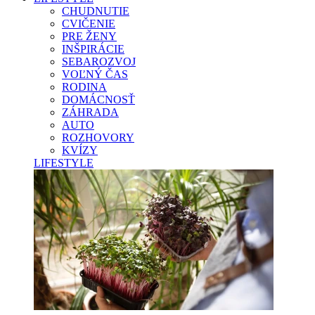
CHUDNUTIE
CVIČENIE
PRE ŽENY
INŠPIRÁCIE
SEBAROZVOJ
VOĽNÝ ČAS
RODINA
DOMÁCNOSŤ
ZÁHRADA
AUTO
ROZHOVORY
KVÍZY
LIFESTYLE