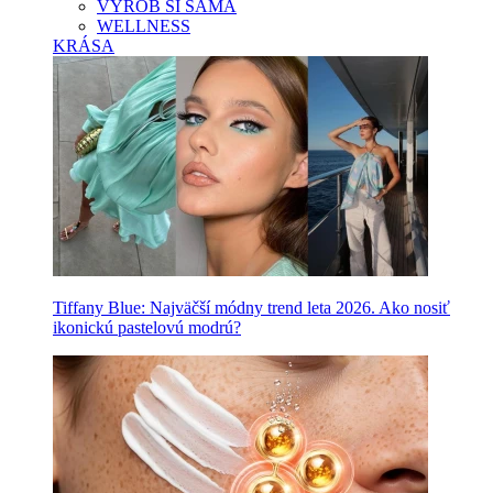
VYROB SI SAMA
WELLNESS
KRÁSA
Tiffany Blue: Najväčší módny trend leta 2026. Ako nosiť
ikonickú pastelovú modrú?