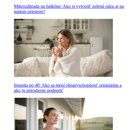
Mikrozáhrada na balkóne: Ako si vytvoriť zelenú oázu aj na
malom priestore?
Imunita po 40: Ako sa mení obranyschopnosť organizmu a
ako ju prirodzene podporiť