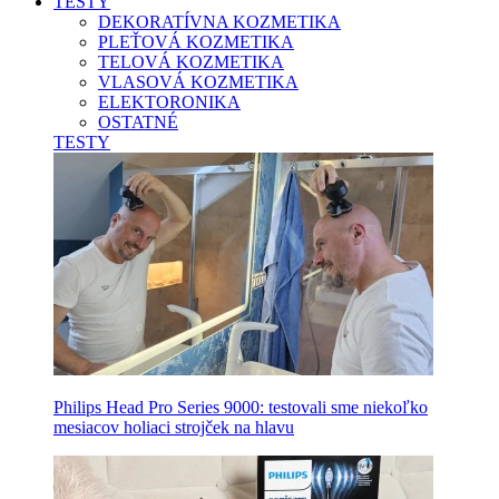
TESTY
DEKORATÍVNA KOZMETIKA
PLEŤOVÁ KOZMETIKA
TELOVÁ KOZMETIKA
VLASOVÁ KOZMETIKA
ELEKTORONIKA
OSTATNÉ
TESTY
Philips Head Pro Series 9000: testovali sme niekoľko
mesiacov holiaci strojček na hlavu