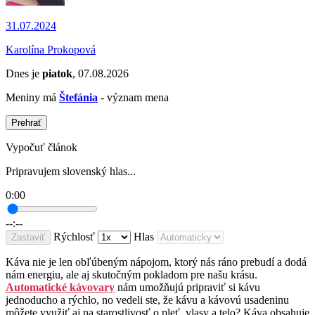
31.07.2024
Karolína Prokopová
Dnes je
piatok
, 07.08.2026
Meniny má
Štefánia
- význam mena
Prehrať
Vypočuť článok
Pripravujem slovenský hlas...
0:00
--:--
Rýchlosť
Hlas
Zastaviť
Káva nie je len obľúbeným nápojom, ktorý nás ráno prebudí a dodá
nám energiu, ale aj skutočným pokladom pre našu krásu.
Automatické kávovary
nám umožňujú pripraviť si kávu
jednoducho a rýchlo, no vedeli ste, že kávu a kávovú usadeninu
môžete využiť aj na starostlivosť o pleť, vlasy a telo? Káva obsahuje