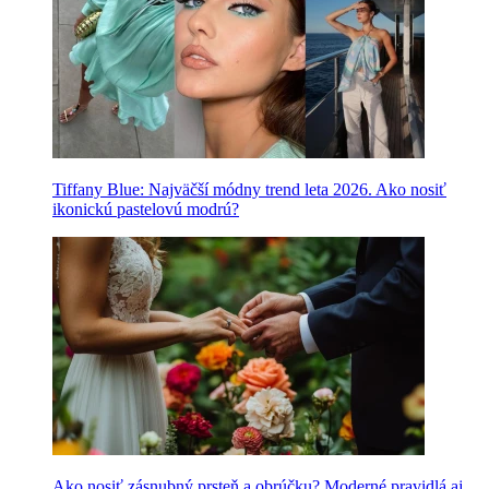
Tiffany Blue: Najväčší módny trend leta 2026. Ako nosiť
ikonickú pastelovú modrú?
Ako nosiť zásnubný prsteň a obrúčku? Moderné pravidlá aj