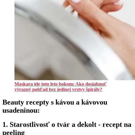
Maskara ide toto leto bokom: Ako dosiahnuť
výrazný pohľad bez jedinej vrstvy špirály?
Beauty recepty s kávou a kávovou
usadeninou:
1. Starostlivosť o tvár a dekolt - recept na
peeling