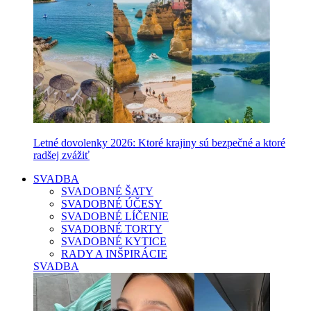
Letné dovolenky 2026: Ktoré krajiny sú bezpečné a ktoré
radšej zvážiť
SVADBA
SVADOBNÉ ŠATY
SVADOBNÉ ÚČESY
SVADOBNÉ LÍČENIE
SVADOBNÉ TORTY
SVADOBNÉ KYTICE
RADY A INŠPIRÁCIE
SVADBA