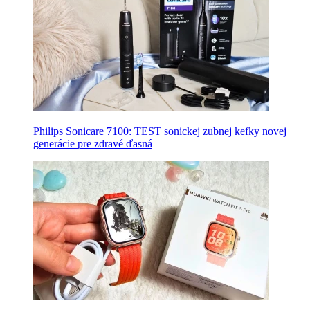
Philips Sonicare 7100: TEST sonickej zubnej kefky novej
generácie pre zdravé ďasná