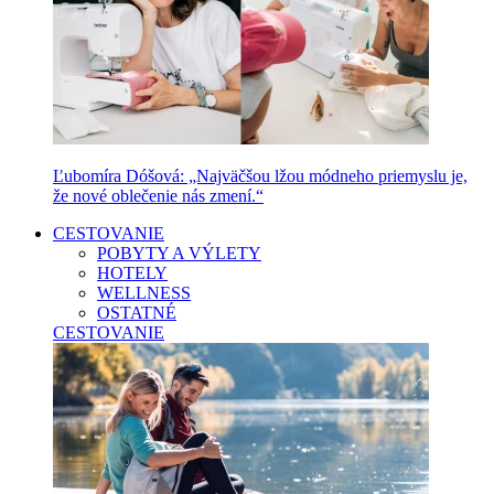
Ľubomíra Dóšová: „Najväčšou lžou módneho priemyslu je,
že nové oblečenie nás zmení.“
CESTOVANIE
POBYTY A VÝLETY
HOTELY
WELLNESS
OSTATNÉ
CESTOVANIE