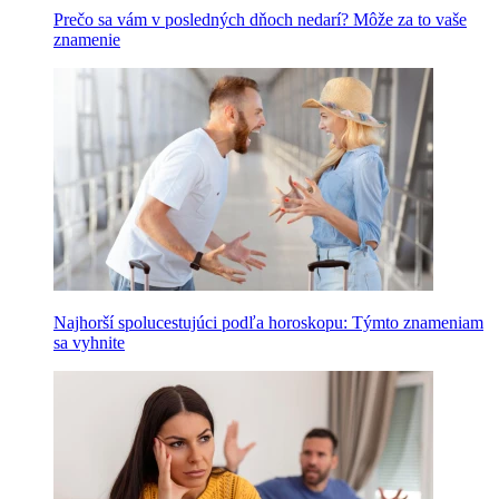
Prečo sa vám v posledných dňoch nedarí? Môže za to vaše
znamenie
Najhorší spolucestujúci podľa horoskopu: Týmto znameniam
sa vyhnite