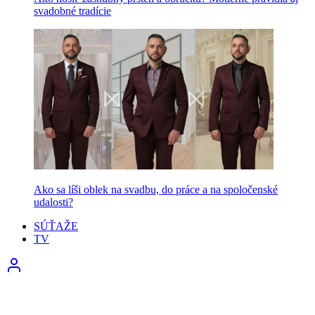
svadobné tradície
Ako sa líši oblek na svadbu, do práce a na spoločenské
udalosti?
SÚŤAŽE
TV