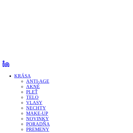
KRÁSA
ANTI-AGE
AKNÉ
PLEŤ
TELO
VLASY
NECHTY
MAKE-UP
NOVINKY
PORADŇA
PREMENY