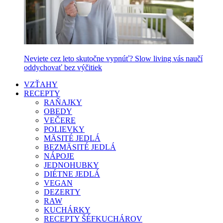
Neviete cez leto skutočne vypnúť? Slow living vás naučí
oddychovať bez výčitiek
VZŤAHY
RECEPTY
RAŇAJKY
OBEDY
VEČERE
POLIEVKY
MÄSITÉ JEDLÁ
BEZMÄSITÉ JEDLÁ
NÁPOJE
JEDNOHUBKY
DIÉTNE JEDLÁ
VEGAN
DEZERTY
RAW
KUCHÁRKY
RECEPTY ŠÉFKUCHÁROV