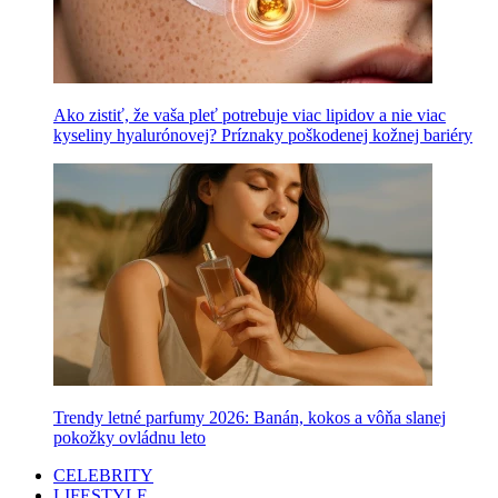
Ako zistiť, že vaša pleť potrebuje viac lipidov a nie viac
kyseliny hyalurónovej? Príznaky poškodenej kožnej bariéry
Trendy letné parfumy 2026: Banán, kokos a vôňa slanej
pokožky ovládnu leto
CELEBRITY
LIFESTYLE