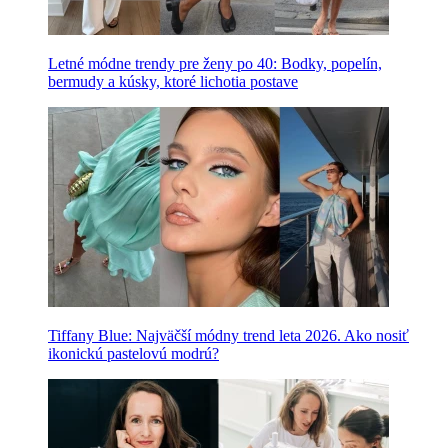
Letné módne trendy pre ženy po 40: Bodky, popelín,
bermudy a kúsky, ktoré lichotia postave
Tiffany Blue: Najväčší módny trend leta 2026. Ako nosiť
ikonickú pastelovú modrú?