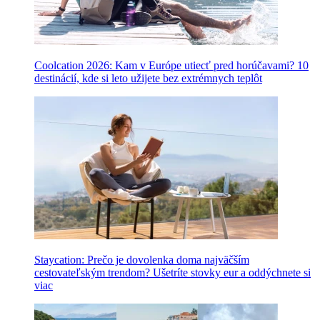
Coolcation 2026: Kam v Európe utiecť pred horúčavami? 10
destinácií, kde si leto užijete bez extrémnych teplôt
Staycation: Prečo je dovolenka doma najväčším
cestovateľským trendom? Ušetríte stovky eur a oddýchnete si
viac