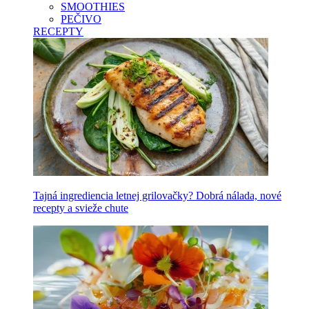
SMOOTHIES
PEČIVO
RECEPTY
Tajná ingrediencia letnej grilovačky? Dobrá nálada, nové
recepty a svieže chute