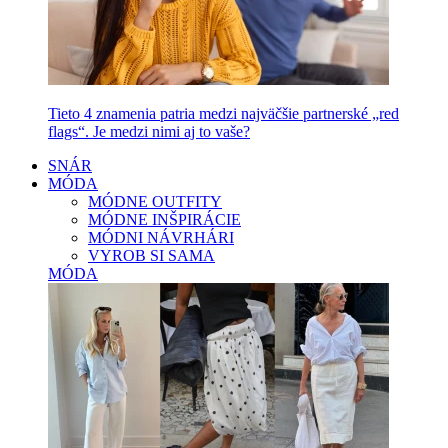
Tieto 4 znamenia patria medzi najväčšie partnerské „red
flags“. Je medzi nimi aj to vaše?
SNÁR
MÓDA
MÓDNE OUTFITY
MÓDNE INŠPIRÁCIE
MÓDNI NÁVRHÁRI
VYROB SI SAMA
MÓDA