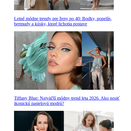
Letné módne trendy pre ženy po 40: Bodky, popelín,
bermudy a kúsky, ktoré lichotia postave
Tiffany Blue: Najväčší módny trend leta 2026. Ako nosiť
ikonickú pastelovú modrú?