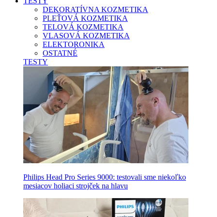
TESTY
DEKORATÍVNA KOZMETIKA
PLEŤOVÁ KOZMETIKA
TELOVÁ KOZMETIKA
VLASOVÁ KOZMETIKA
ELEKTORONIKA
OSTATNÉ
TESTY
Philips Head Pro Series 9000: testovali sme niekoľko
mesiacov holiaci strojček na hlavu