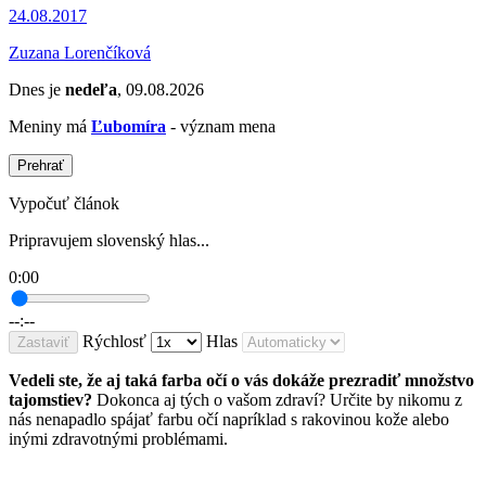
24.08.2017
Zuzana Lorenčíková
Dnes je
nedeľa
, 09.08.2026
Meniny má
Ľubomíra
- význam mena
Prehrať
Vypočuť článok
Pripravujem slovenský hlas...
0:00
--:--
Rýchlosť
Hlas
Zastaviť
Vedeli ste, že aj taká farba očí o vás dokáže prezradiť množstvo
tajomstiev?
Dokonca aj tých o vašom zdraví? Určite by nikomu z
nás nenapadlo spájať farbu očí napríklad s rakovinou kože alebo
inými zdravotnými problémami.