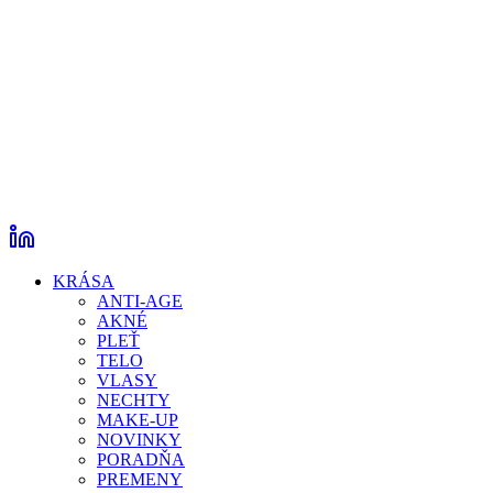
KRÁSA
ANTI-AGE
AKNÉ
PLEŤ
TELO
VLASY
NECHTY
MAKE-UP
NOVINKY
PORADŇA
PREMENY