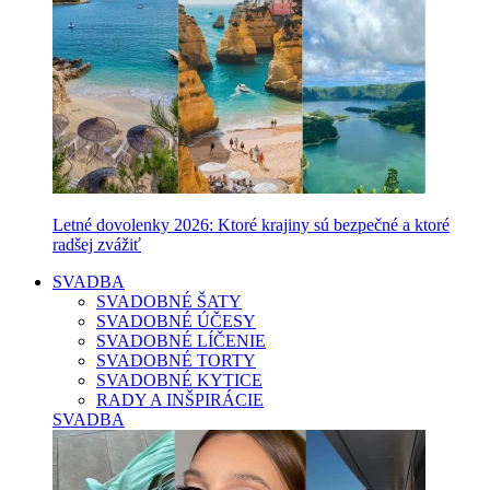
Letné dovolenky 2026: Ktoré krajiny sú bezpečné a ktoré
radšej zvážiť
SVADBA
SVADOBNÉ ŠATY
SVADOBNÉ ÚČESY
SVADOBNÉ LÍČENIE
SVADOBNÉ TORTY
SVADOBNÉ KYTICE
RADY A INŠPIRÁCIE
SVADBA