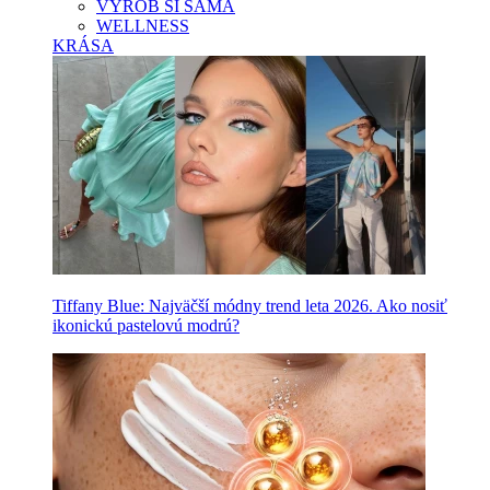
VYROB SI SAMA
WELLNESS
KRÁSA
Tiffany Blue: Najväčší módny trend leta 2026. Ako nosiť
ikonickú pastelovú modrú?