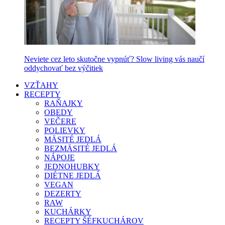
Neviete cez leto skutočne vypnúť? Slow living vás naučí
oddychovať bez výčitiek
VZŤAHY
RECEPTY
RAŇAJKY
OBEDY
VEČERE
POLIEVKY
MÄSITÉ JEDLÁ
BEZMÄSITÉ JEDLÁ
NÁPOJE
JEDNOHUBKY
DIÉTNE JEDLÁ
VEGAN
DEZERTY
RAW
KUCHÁRKY
RECEPTY ŠÉFKUCHÁROV