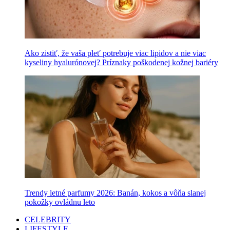
Ako zistiť, že vaša pleť potrebuje viac lipidov a nie viac
kyseliny hyalurónovej? Príznaky poškodenej kožnej bariéry
Trendy letné parfumy 2026: Banán, kokos a vôňa slanej
pokožky ovládnu leto
CELEBRITY
LIFESTYLE