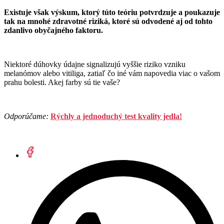
Existuje však výskum, ktorý túto teóriu potvrdzuje a poukazuje
tak na mnohé zdravotné riziká, ktoré sú odvodené aj od tohto
zdanlivo obyčajného faktoru.
Niektoré dúhovky údajne signalizujú vyššie riziko vzniku
melanómov alebo vitiliga, zatiaľ čo iné vám napovedia viac o vašom
prahu bolesti. Akej farby sú tie vaše?
Odporúčame:
Rýchly a jednoduchý test kvality jedla!