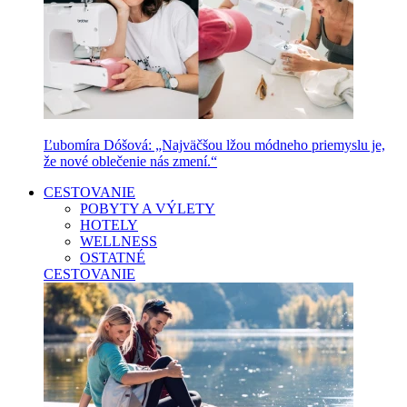
Ľubomíra Dóšová: „Najväčšou lžou módneho priemyslu je,
že nové oblečenie nás zmení.“
CESTOVANIE
POBYTY A VÝLETY
HOTELY
WELLNESS
OSTATNÉ
CESTOVANIE