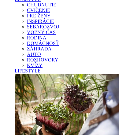
CHUDNUTIE
CVIČENIE
PRE ŽENY
INŠPIRÁCIE
SEBAROZVOJ
VOĽNÝ ČAS
RODINA
DOMÁCNOSŤ
ZÁHRADA
AUTO
ROZHOVORY
KVÍZY
LIFESTYLE