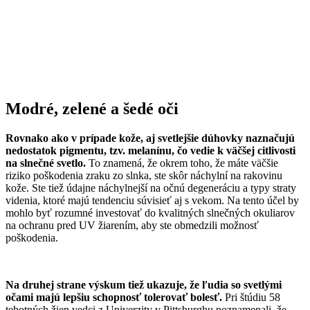
Modré, zelené a šedé oči
Rovnako ako v prípade kože, aj svetlejšie dúhovky naznačujú
nedostatok pigmentu, tzv. melanínu, čo vedie k väčšej citlivosti
na slnečné svetlo.
To znamená, že okrem toho, že máte väčšie
riziko poškodenia zraku zo slnka, ste skôr náchylní na rakovinu
kože. Ste tiež údajne náchylnejší na očnú degeneráciu a typy straty
videnia, ktoré majú tendenciu súvisieť aj s vekom. Na tento účel by
mohlo byť rozumné investovať do kvalitných slnečných okuliarov
na ochranu pred UV žiarením, aby ste obmedzili možnosť
poškodenia.
Na druhej strane výskum tiež ukazuje, že ľudia so svetlými
očami majú lepšiu schopnosť tolerovať bolesť.
Pri štúdiu 58
tehotných žien vedci z Univerzity v Pittsburghu poznamenali, že