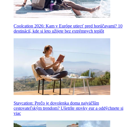
Coolcation 2026: Kam v Európe utiecť pred horúčavami? 10
destinácií, kde si leto užijete bez extrémnych teplôt
Staycation: Prečo je dovolenka doma najväčším
cestovateľským trendom? Ušetríte stovky eur a oddýchnete si
viac