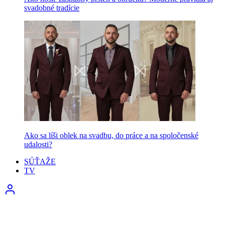
svadobné tradície
Ako sa líši oblek na svadbu, do práce a na spoločenské
udalosti?
SÚŤAŽE
TV