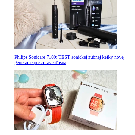
Philips Sonicare 7100: TEST sonickej zubnej kefky novej
generácie pre zdravé ďasná