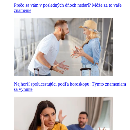
Prečo sa vám v posledných dňoch nedarí? Môže za to vaše
znamenie
Najhorší spolucestujúci podľa horoskopu: Týmto znameniam
sa vyhnite