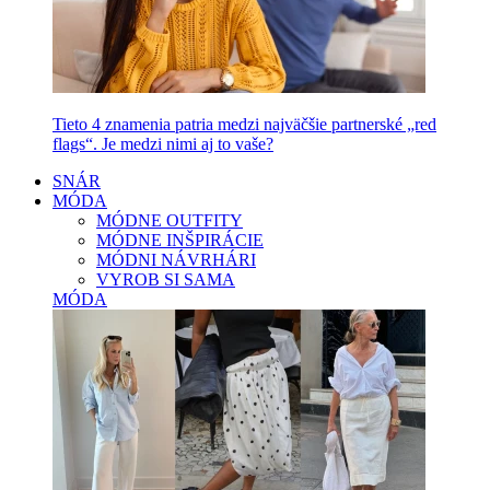
Tieto 4 znamenia patria medzi najväčšie partnerské „red
flags“. Je medzi nimi aj to vaše?
SNÁR
MÓDA
MÓDNE OUTFITY
MÓDNE INŠPIRÁCIE
MÓDNI NÁVRHÁRI
VYROB SI SAMA
MÓDA