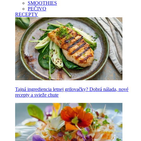
SMOOTHIES
PEČIVO
RECEPTY
Tajná ingrediencia letnej grilovačky? Dobrá nálada, nové
recepty a svieže chute