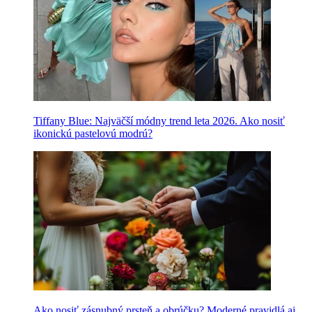
Tiffany Blue: Najväčší módny trend leta 2026. Ako nosiť
ikonickú pastelovú modrú?
Ako nosiť zásnubný prsteň a obrúčku? Moderné pravidlá aj