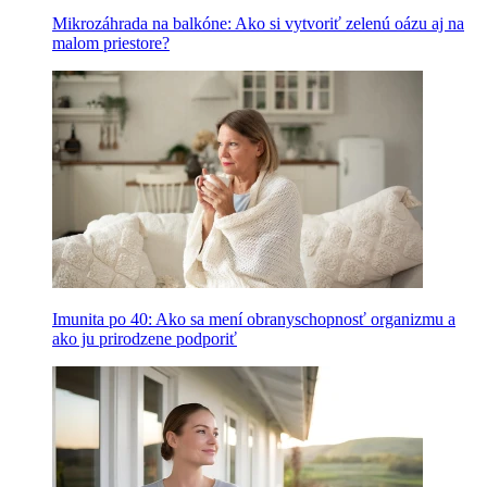
Mikrozáhrada na balkóne: Ako si vytvoriť zelenú oázu aj na
malom priestore?
Imunita po 40: Ako sa mení obranyschopnosť organizmu a
ako ju prirodzene podporiť