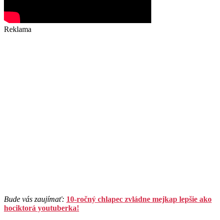
Reklama
Bude vás zaujímať:
10-ročný chlapec zvládne mejkap lepšie ako
hociktorá youtuberka!