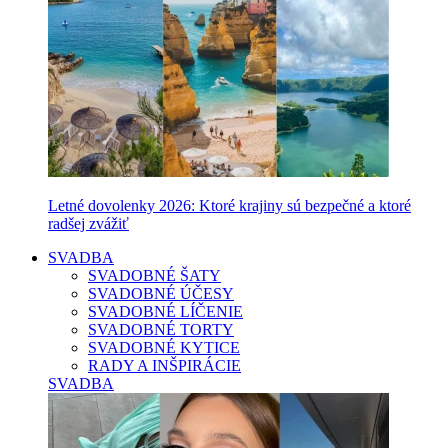
Letné dovolenky 2026: Ktoré krajiny sú bezpečné a ktoré
radšej zvážiť
SVADBA
SVADOBNÉ ŠATY
SVADOBNÉ ÚČESY
SVADOBNÉ LÍČENIE
SVADOBNÉ TORTY
SVADOBNÉ KYTICE
RADY A INŠPIRÁCIE
SVADBA