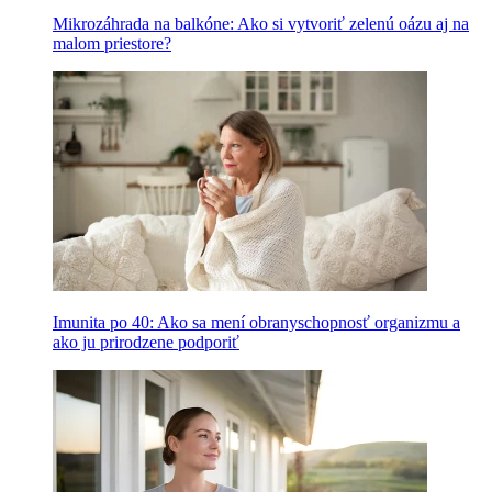
Mikrozáhrada na balkóne: Ako si vytvoriť zelenú oázu aj na
malom priestore?
Imunita po 40: Ako sa mení obranyschopnosť organizmu a
ako ju prirodzene podporiť