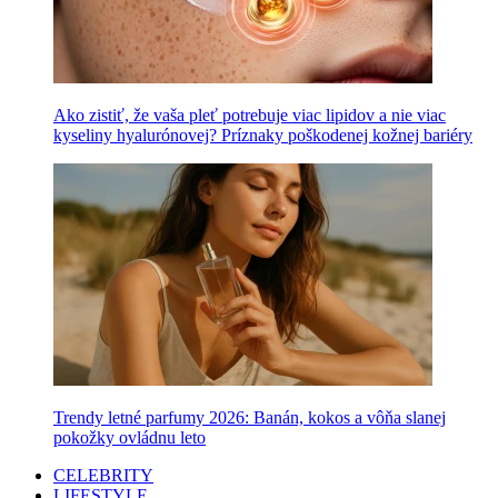
Ako zistiť, že vaša pleť potrebuje viac lipidov a nie viac
kyseliny hyalurónovej? Príznaky poškodenej kožnej bariéry
Trendy letné parfumy 2026: Banán, kokos a vôňa slanej
pokožky ovládnu leto
CELEBRITY
LIFESTYLE