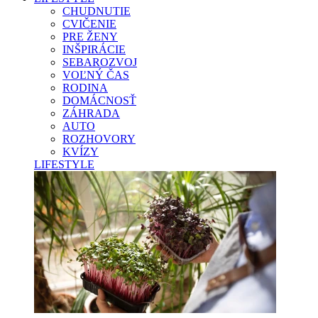
CHUDNUTIE
CVIČENIE
PRE ŽENY
INŠPIRÁCIE
SEBAROZVOJ
VOĽNÝ ČAS
RODINA
DOMÁCNOSŤ
ZÁHRADA
AUTO
ROZHOVORY
KVÍZY
LIFESTYLE