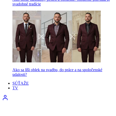
svadobné tradície
Ako sa líši oblek na svadbu, do práce a na spoločenské
udalosti?
SÚŤAŽE
TV