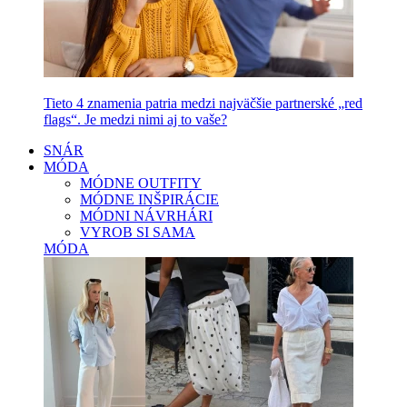
Tieto 4 znamenia patria medzi najväčšie partnerské „red
flags“. Je medzi nimi aj to vaše?
SNÁR
MÓDA
MÓDNE OUTFITY
MÓDNE INŠPIRÁCIE
MÓDNI NÁVRHÁRI
VYROB SI SAMA
MÓDA