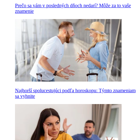
Prečo sa vám v posledných dňoch nedarí? Môže za to vaše
znamenie
Najhorší spolucestujúci podľa horoskopu: Týmto znameniam
sa vyhnite