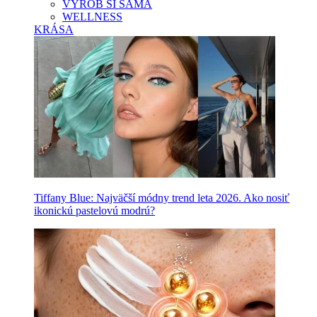
VYROB SI SAMA
WELLNESS
KRÁSA
Tiffany Blue: Najväčší módny trend leta 2026. Ako nosiť
ikonickú pastelovú modrú?