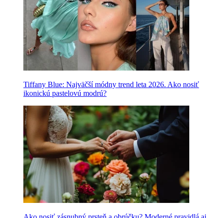
Tiffany Blue: Najväčší módny trend leta 2026. Ako nosiť
ikonickú pastelovú modrú?
Ako nosiť zásnubný prsteň a obrúčku? Moderné pravidlá aj