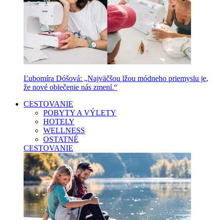
Ľubomíra Dóšová: „Najväčšou lžou módneho priemyslu je,
že nové oblečenie nás zmení.“
CESTOVANIE
POBYTY A VÝLETY
HOTELY
WELLNESS
OSTATNÉ
CESTOVANIE