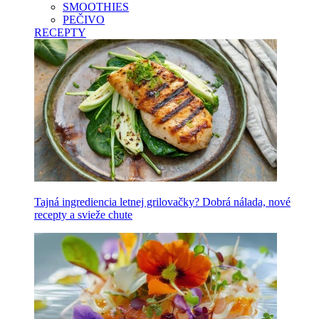
SMOOTHIES
PEČIVO
RECEPTY
Tajná ingrediencia letnej grilovačky? Dobrá nálada, nové
recepty a svieže chute