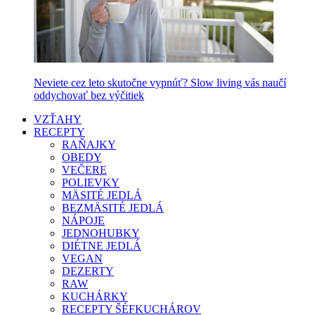
Neviete cez leto skutočne vypnúť? Slow living vás naučí
oddychovať bez výčitiek
VZŤAHY
RECEPTY
RAŇAJKY
OBEDY
VEČERE
POLIEVKY
MÄSITÉ JEDLÁ
BEZMÄSITÉ JEDLÁ
NÁPOJE
JEDNOHUBKY
DIÉTNE JEDLÁ
VEGAN
DEZERTY
RAW
KUCHÁRKY
RECEPTY ŠÉFKUCHÁROV