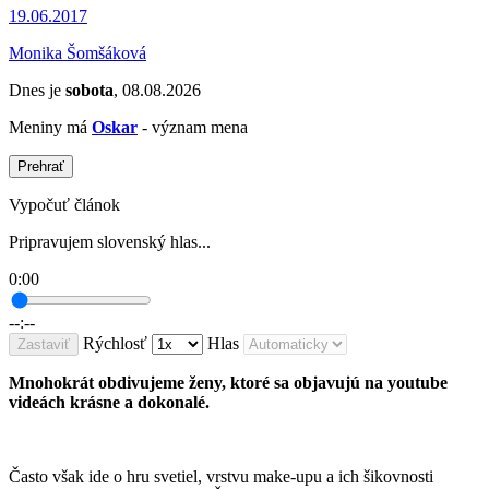
19.06.2017
Monika Šomšáková
Dnes je
sobota
, 08.08.2026
Meniny má
Oskar
- význam mena
Prehrať
Vypočuť článok
Pripravujem slovenský hlas...
0:00
--:--
Rýchlosť
Hlas
Zastaviť
Mnohokrát obdivujeme ženy, ktoré sa objavujú na youtube
videách krásne a dokonalé.
Často však ide o hru svetiel, vrstvu make-upu a ich šikovnosti