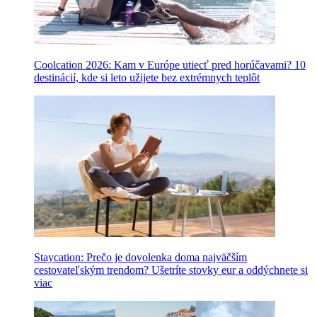
Coolcation 2026: Kam v Európe utiecť pred horúčavami? 10
destinácií, kde si leto užijete bez extrémnych teplôt
Staycation: Prečo je dovolenka doma najväčším
cestovateľským trendom? Ušetríte stovky eur a oddýchnete si
viac