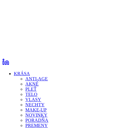
KRÁSA
ANTI-AGE
AKNÉ
PLEŤ
TELO
VLASY
NECHTY
MAKE-UP
NOVINKY
PORADŇA
PREMENY