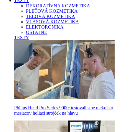
TESTY
DEKORATÍVNA KOZMETIKA
PLEŤOVÁ KOZMETIKA
TELOVÁ KOZMETIKA
VLASOVÁ KOZMETIKA
ELEKTORONIKA
OSTATNÉ
TESTY
Philips Head Pro Series 9000: testovali sme niekoľko
mesiacov holiaci strojček na hlavu