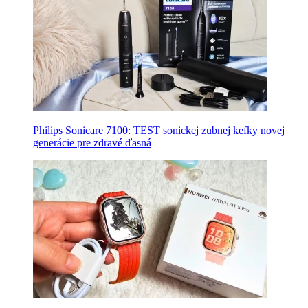
Philips Sonicare 7100: TEST sonickej zubnej kefky novej
generácie pre zdravé ďasná