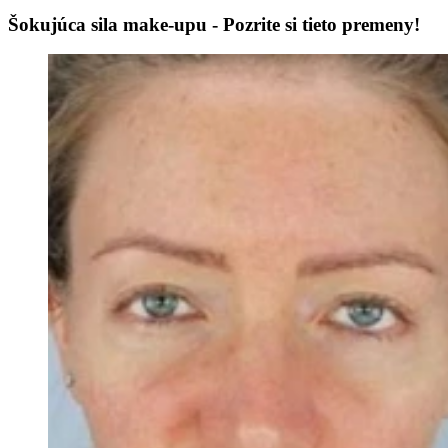
Šokujúca sila make-upu - Pozrite si tieto premeny!