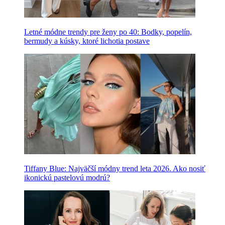
Letné módne trendy pre ženy po 40: Bodky, popelín,
bermudy a kúsky, ktoré lichotia postave
Tiffany Blue: Najväčší módny trend leta 2026. Ako nosiť
ikonickú pastelovú modrú?