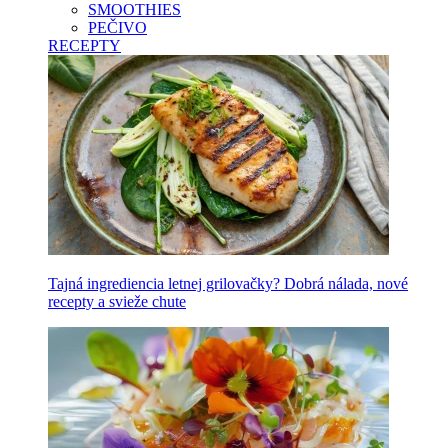
SMOOTHIES
PEČIVO
RECEPTY
Tajná ingrediencia letnej grilovačky? Dobrá nálada, nové
recepty a svieže chute