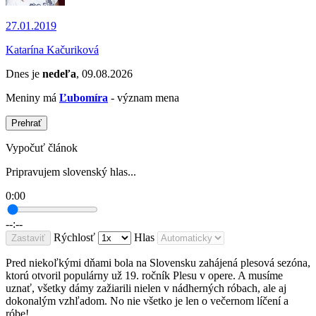
27.01.2019
Katarína Kačuriková
Dnes je
nedeľa
, 09.08.2026
Meniny má
Ľubomíra
- význam mena
Prehrať
Vypočuť článok
Pripravujem slovenský hlas...
0:00
--:--
Rýchlosť
Hlas
Zastaviť
Pred niekoľkými dňami bola na Slovensku zahájená plesová sezóna,
ktorú otvoril populárny už 19. ročník Plesu v opere. A musíme
uznať, všetky dámy zažiarili nielen v nádherných róbach, ale aj
dokonalým vzhľadom. No nie všetko je len o večernom líčení a
róbe!