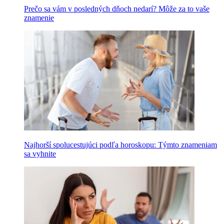
Prečo sa vám v posledných dňoch nedarí? Môže za to vaše
znamenie
Najhorší spolucestujúci podľa horoskopu: Týmto znameniam
sa vyhnite