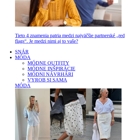
Tieto 4 znamenia patria medzi najväčšie partnerské „red
flags“. Je medzi nimi aj to vaše?
SNÁR
MÓDA
MÓDNE OUTFITY
MÓDNE INŠPIRÁCIE
MÓDNI NÁVRHÁRI
VYROB SI SAMA
MÓDA