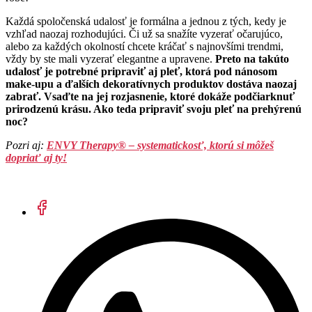
Každá spoločenská udalosť je formálna a jednou z tých, kedy je
vzhľad naozaj rozhodujúci. Či už sa snažíte vyzerať očarujúco,
alebo za každých okolností chcete kráčať s najnovšími trendmi,
vždy by ste mali vyzerať elegantne a upravene.
Preto na takúto
udalosť je potrebné pripraviť aj pleť, ktorá pod nánosom
make-upu a ďalších dekoratívnych produktov dostáva naozaj
zabrať. Vsaďte na jej rozjasnenie, ktoré dokáže podčiarknuť
prirodzenú krásu. Ako teda pripraviť svoju pleť na prehýrenú
noc?
Pozri aj:
ENVY Therapy® – systematickosť, ktorú si môžeš
dopriať aj ty!