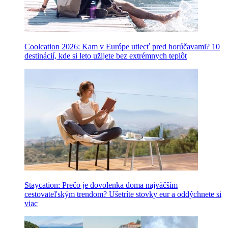
Coolcation 2026: Kam v Európe utiecť pred horúčavami? 10
destinácií, kde si leto užijete bez extrémnych teplôt
Staycation: Prečo je dovolenka doma najväčším
cestovateľským trendom? Ušetríte stovky eur a oddýchnete si
viac