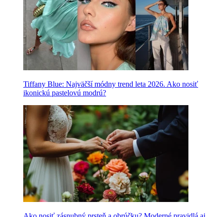
Tiffany Blue: Najväčší módny trend leta 2026. Ako nosiť
ikonickú pastelovú modrú?
Ako nosiť zásnubný prsteň a obrúčku? Moderné pravidlá aj