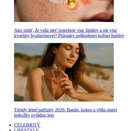
Ako zistiť, že vaša pleť potrebuje viac lipidov a nie viac
kyseliny hyalurónovej? Príznaky poškodenej kožnej bariéry
Trendy letné parfumy 2026: Banán, kokos a vôňa slanej
pokožky ovládnu leto
CELEBRITY
LIFESTYLE