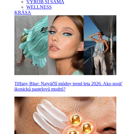
VYROB SI SAMA
WELLNESS
KRÁSA
Tiffany Blue: Najväčší módny trend leta 2026. Ako nosiť
ikonickú pastelovú modrú?