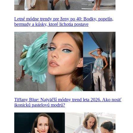
Letné módne trendy pre ženy po 40: Bodky, popelín,
bermudy a kúsky, ktoré lichotia postave
Tiffany Blue: Najväčší módny trend leta 2026. Ako nosiť
ikonickú pastelovú modrú?