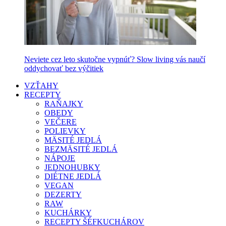
Neviete cez leto skutočne vypnúť? Slow living vás naučí
oddychovať bez výčitiek
VZŤAHY
RECEPTY
RAŇAJKY
OBEDY
VEČERE
POLIEVKY
MÄSITÉ JEDLÁ
BEZMÄSITÉ JEDLÁ
NÁPOJE
JEDNOHUBKY
DIÉTNE JEDLÁ
VEGAN
DEZERTY
RAW
KUCHÁRKY
RECEPTY ŠÉFKUCHÁROV