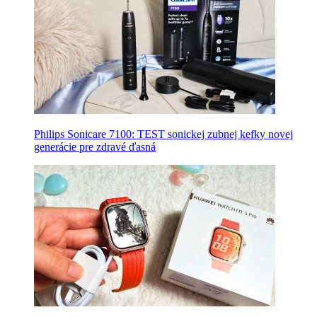
Philips Sonicare 7100: TEST sonickej zubnej kefky novej
generácie pre zdravé ďasná