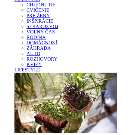
CHUDNUTIE
CVIČENIE
PRE ŽENY
INŠPIRÁCIE
SEBAROZVOJ
VOĽNÝ ČAS
RODINA
DOMÁCNOSŤ
ZÁHRADA
AUTO
ROZHOVORY
KVÍZY
LIFESTYLE