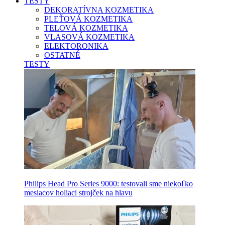
TESTY
DEKORATÍVNA KOZMETIKA
PLEŤOVÁ KOZMETIKA
TELOVÁ KOZMETIKA
VLASOVÁ KOZMETIKA
ELEKTORONIKA
OSTATNÉ
TESTY
Philips Head Pro Series 9000: testovali sme niekoľko
mesiacov holiaci strojček na hlavu