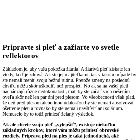
Pripravte si pleť a zažiarte vo svetle
reflektorov
Základom je, aby vaša pokožka žiarila! A žiarivú pleť získate len
vtedy, keď je zdravá. Ak ste jej majiteľkami, tak v takom prípade by
ste nemali meniť svoju bežnú rutinu. Pretože zmeny na poslednú
chvíľu môžu skôr uškodiť, než prospieť. No ak sa na vašej pleti
nachádzajú rôzne nedokonalosti, mali by ste začať s ich riešením
oveľa skôr než len pár dní pred plesom. Vo všeobecnosti však platí,
že deň pred plesom alebo inou udalosťou by ste nemali absolvovať
ošetrenie pleti a rovnako by ste nemali navštíviť ani solárium.
Nemuselo by to totiž priniesť želaný výsledok.
Ak ale chcete svoju pleť „vylepšiť“, existuje niekoľko
základných krokov, ktoré vám môžu priniesť obrovské
rozdiely. Príprava pleti na ples je taká jednoduchá, aké