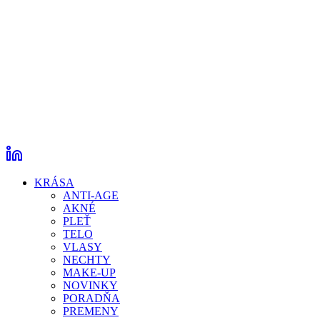
KRÁSA
ANTI-AGE
AKNÉ
PLEŤ
TELO
VLASY
NECHTY
MAKE-UP
NOVINKY
PORADŇA
PREMENY