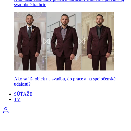
svadobné tradície
Ako sa líši oblek na svadbu, do práce a na spoločenské
udalosti?
SÚŤAŽE
TV