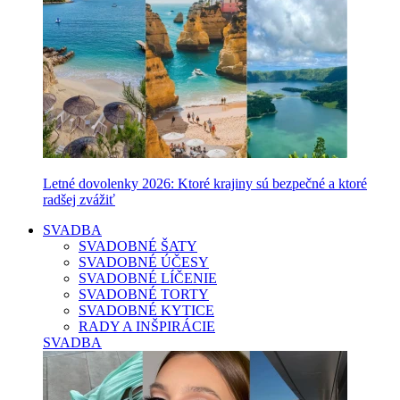
Letné dovolenky 2026: Ktoré krajiny sú bezpečné a ktoré
radšej zvážiť
SVADBA
SVADOBNÉ ŠATY
SVADOBNÉ ÚČESY
SVADOBNÉ LÍČENIE
SVADOBNÉ TORTY
SVADOBNÉ KYTICE
RADY A INŠPIRÁCIE
SVADBA