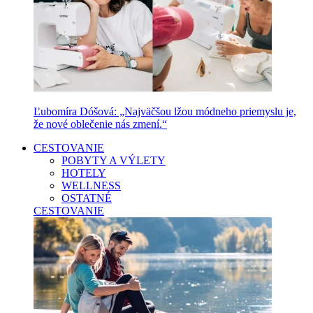
Ľubomíra Dóšová: „Najväčšou lžou módneho priemyslu je,
že nové oblečenie nás zmení.“
CESTOVANIE
POBYTY A VÝLETY
HOTELY
WELLNESS
OSTATNÉ
CESTOVANIE