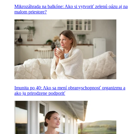
Mikrozáhrada na balkóne: Ako si vytvoriť zelenú oázu aj na
malom priestore?
Imunita po 40: Ako sa mení obranyschopnosť organizmu a
ako ju prirodzene podporiť