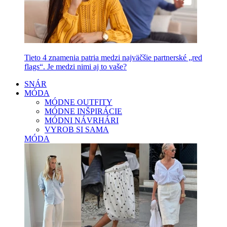
Tieto 4 znamenia patria medzi najväčšie partnerské „red
flags“. Je medzi nimi aj to vaše?
SNÁR
MÓDA
MÓDNE OUTFITY
MÓDNE INŠPIRÁCIE
MÓDNI NÁVRHÁRI
VYROB SI SAMA
MÓDA