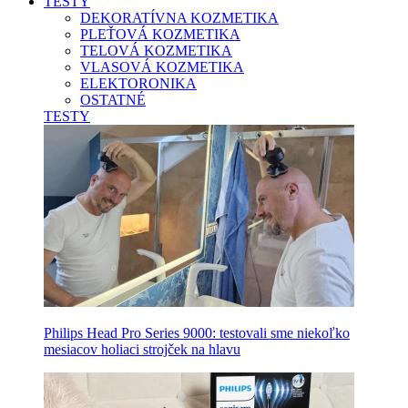
TESTY
DEKORATÍVNA KOZMETIKA
PLEŤOVÁ KOZMETIKA
TELOVÁ KOZMETIKA
VLASOVÁ KOZMETIKA
ELEKTORONIKA
OSTATNÉ
TESTY
Philips Head Pro Series 9000: testovali sme niekoľko
mesiacov holiaci strojček na hlavu