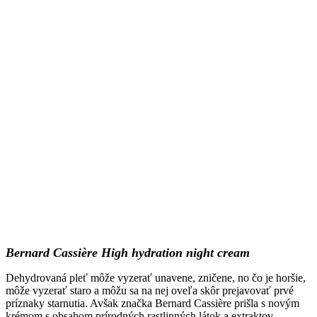
Bernard Cassière High hydration night cream
Dehydrovaná pleť môže vyzerať unavene, zničene, no čo je horšie,
môže vyzerať staro a môžu sa na nej oveľa skôr prejavovať prvé
príznaky starnutia. Avšak značka Bernard Cassière prišla s novým
krémom s obsahom prírodných rastlinných látok a extraktov