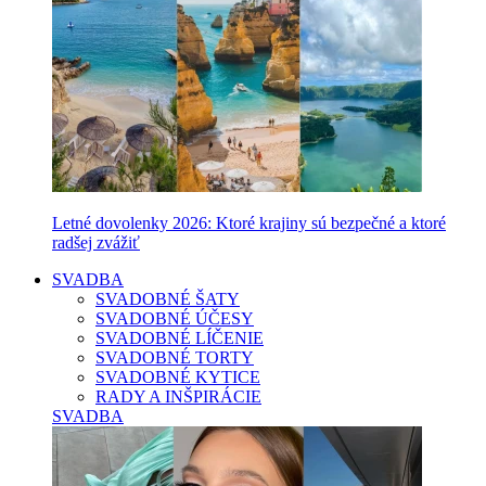
Letné dovolenky 2026: Ktoré krajiny sú bezpečné a ktoré
radšej zvážiť
SVADBA
SVADOBNÉ ŠATY
SVADOBNÉ ÚČESY
SVADOBNÉ LÍČENIE
SVADOBNÉ TORTY
SVADOBNÉ KYTICE
RADY A INŠPIRÁCIE
SVADBA