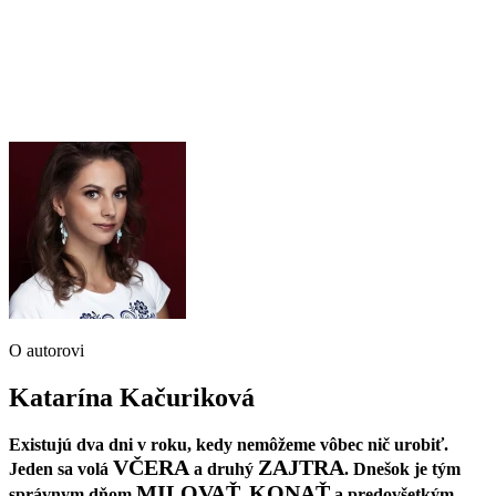
O autorovi
Katarína Kačuriková
Existujú dva dni v roku, kedy nemôžeme vôbec nič urobiť.
VČERA
ZAJTRA
Jeden sa volá
a druhý
. Dnešok je tým
MILOVAŤ
KONAŤ
správnym dňom
,
a predovšetkým