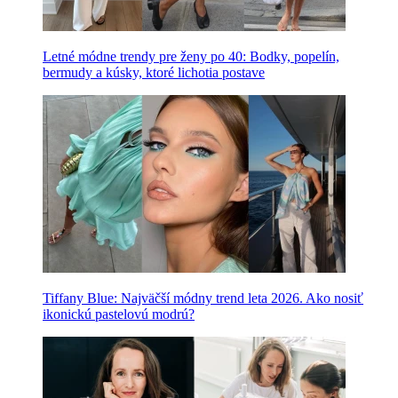
Letné módne trendy pre ženy po 40: Bodky, popelín,
bermudy a kúsky, ktoré lichotia postave
Tiffany Blue: Najväčší módny trend leta 2026. Ako nosiť
ikonickú pastelovú modrú?