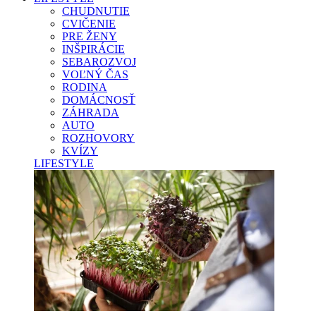
CHUDNUTIE
CVIČENIE
PRE ŽENY
INŠPIRÁCIE
SEBAROZVOJ
VOĽNÝ ČAS
RODINA
DOMÁCNOSŤ
ZÁHRADA
AUTO
ROZHOVORY
KVÍZY
LIFESTYLE