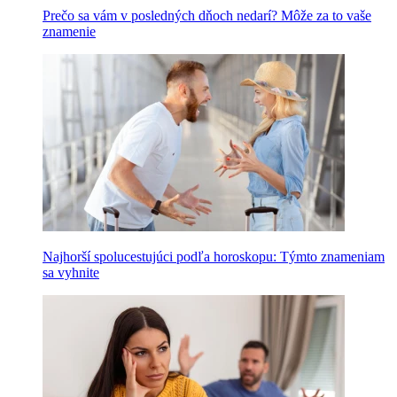
Prečo sa vám v posledných dňoch nedarí? Môže za to vaše
znamenie
Najhorší spolucestujúci podľa horoskopu: Týmto znameniam
sa vyhnite