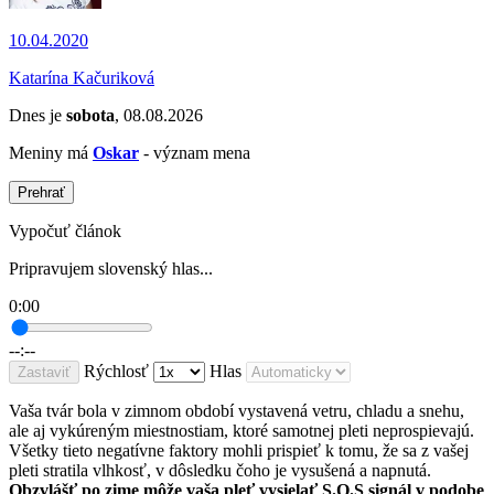
10.04.2020
Katarína Kačuriková
Dnes je
sobota
, 08.08.2026
Meniny má
Oskar
- význam mena
Prehrať
Vypočuť článok
Pripravujem slovenský hlas...
0:00
--:--
Rýchlosť
Hlas
Zastaviť
Vaša tvár bola v zimnom období vystavená vetru, chladu a snehu,
ale aj vykúreným miestnostiam, ktoré samotnej pleti neprospievajú.
Všetky tieto negatívne faktory mohli prispieť k tomu, že sa z vašej
pleti stratila vlhkosť, v dôsledku čoho je vysušená a napnutá.
Obzvlášť po zime môže vaša pleť vysielať S.O.S signál v podobe