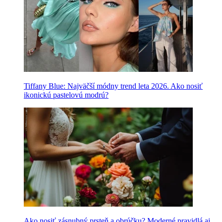
Tiffany Blue: Najväčší módny trend leta 2026. Ako nosiť
ikonickú pastelovú modrú?
Ako nosiť zásnubný prsteň a obrúčku? Moderné pravidlá aj