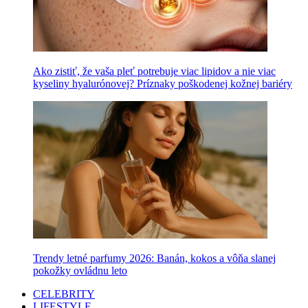
Ako zistiť, že vaša pleť potrebuje viac lipidov a nie viac
kyseliny hyalurónovej? Príznaky poškodenej kožnej bariéry
Trendy letné parfumy 2026: Banán, kokos a vôňa slanej
pokožky ovládnu leto
CELEBRITY
LIFESTYLE