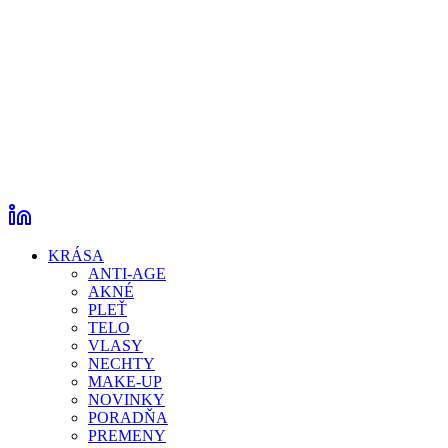
KRÁSA
ANTI-AGE
AKNÉ
PLEŤ
TELO
VLASY
NECHTY
MAKE-UP
NOVINKY
PORADŇA
PREMENY