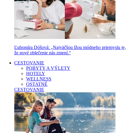
Ľubomíra Dóšová: „Najväčšou lžou módneho priemyslu je,
že nové oblečenie nás zmení.“
CESTOVANIE
POBYTY A VÝLETY
HOTELY
WELLNESS
OSTATNÉ
CESTOVANIE