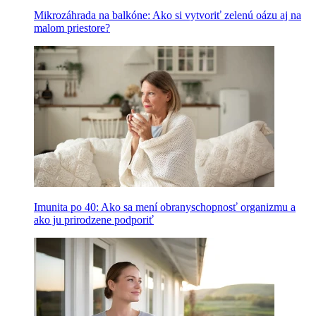
Mikrozáhrada na balkóne: Ako si vytvoriť zelenú oázu aj na
malom priestore?
Imunita po 40: Ako sa mení obranyschopnosť organizmu a
ako ju prirodzene podporiť