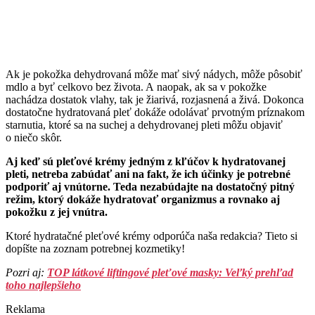
Ak je pokožka dehydrovaná môže mať sivý nádych, môže pôsobiť
mdlo a byť celkovo bez života. A naopak, ak sa v pokožke
nachádza dostatok vlahy, tak je žiarivá, rozjasnená a živá. Dokonca
dostatočne hydratovaná pleť dokáže odolávať prvotným príznakom
starnutia, ktoré sa na suchej a dehydrovanej pleti môžu objaviť
o niečo skôr.
Aj keď sú pleťové krémy jedným z kľúčov k hydratovanej
pleti, netreba zabúdať ani na fakt, že ich účinky je potrebné
podporiť aj vnútorne. Teda nezabúdajte na dostatočný pitný
režim, ktorý dokáže hydratovať organizmus a rovnako aj
pokožku z jej vnútra.
Ktoré hydratačné pleťové krémy odporúča naša redakcia? Tieto si
dopíšte na zoznam potrebnej kozmetiky!
Pozri aj:
TOP látkové liftingové pleťové masky: Veľký prehľad
toho najlepšieho
Reklama