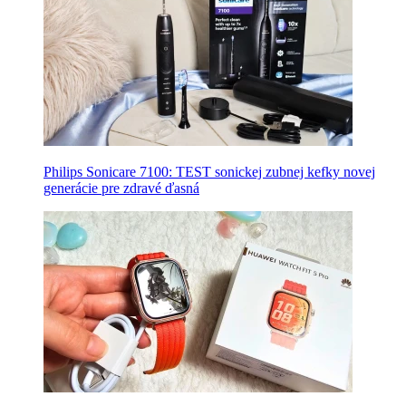
Philips Sonicare 7100: TEST sonickej zubnej kefky novej
generácie pre zdravé ďasná