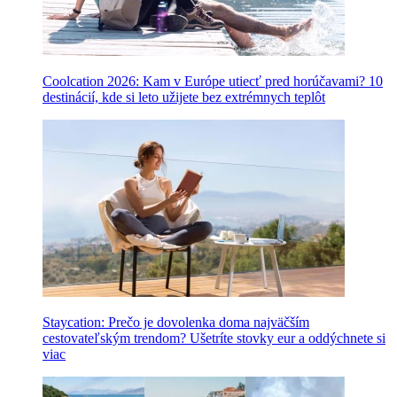
Coolcation 2026: Kam v Európe utiecť pred horúčavami? 10
destinácií, kde si leto užijete bez extrémnych teplôt
Staycation: Prečo je dovolenka doma najväčším
cestovateľským trendom? Ušetríte stovky eur a oddýchnete si
viac