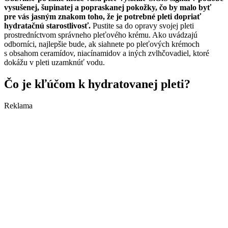
vysušenej, šupinatej a popraskanej pokožky, čo by malo byť
pre vás jasným znakom toho, že je potrebné pleti dopriať
hydratačnú starostlivosť.
Pustite sa do opravy svojej pleti
prostredníctvom správneho pleťového krému. Ako uvádzajú
odborníci, najlepšie bude, ak siahnete po pleťových krémoch
s obsahom ceramídov, niacínamidov a iných zvlhčovadiel, ktoré
dokážu v pleti uzamknúť vodu.
Čo je kľúčom k hydratovanej pleti?
Reklama