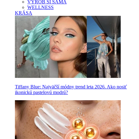
VYROB SI SAMA
WELLNESS
KRÁSA
Tiffany Blue: Najväčší módny trend leta 2026. Ako nosiť
ikonickú pastelovú modrú?