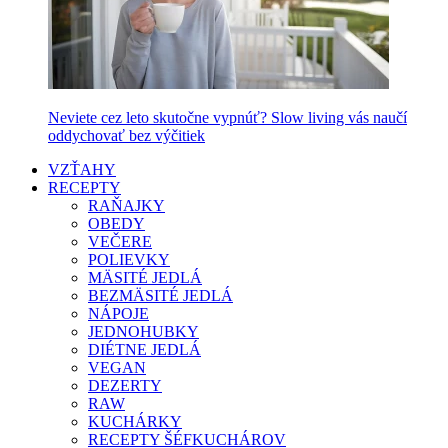
Neviete cez leto skutočne vypnúť? Slow living vás naučí
oddychovať bez výčitiek
VZŤAHY
RECEPTY
RAŇAJKY
OBEDY
VEČERE
POLIEVKY
MÄSITÉ JEDLÁ
BEZMÄSITÉ JEDLÁ
NÁPOJE
JEDNOHUBKY
DIÉTNE JEDLÁ
VEGAN
DEZERTY
RAW
KUCHÁRKY
RECEPTY ŠÉFKUCHÁROV