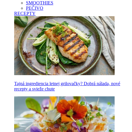
SMOOTHIES
PEČIVO
RECEPTY
Tajná ingrediencia letnej grilovačky? Dobrá nálada, nové
recepty a svieže chute