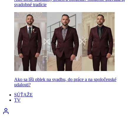
svadobné tradície
Ako sa líši oblek na svadbu, do práce a na spoločenské
udalosti?
SÚŤAŽE
TV